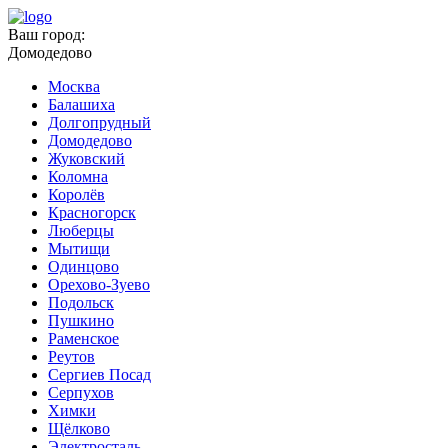
Ваш город:
Домодедово
Москва
Балашиха
Долгопрудный
Домодедово
Жуковский
Коломна
Королёв
Красногорск
Люберцы
Мытищи
Одинцово
Орехово-Зуево
Подольск
Пушкино
Раменское
Реутов
Сергиев Посад
Серпухов
Химки
Щёлково
Электросталь