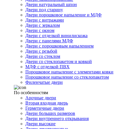
Двери натуральный шпон
Двери под старину
Двери порошковое напыление и МДФ
Двери с витражами
Двери с зеркалом
Двери с окном
Двери с отделкой винилискожа
Двери с панелями МДФ
Двери с порошковым напылением
Двери с резьбой
Двери со стеклом
Двери со стеклопакетом и ковкой
МДФ с отделкой ПВХ
Порошковое напыление с элементами ковки
Порошковое напыление со стеклопакетом
Филенчатые двери
По особенностям
Арочные двери
Вторая входная дверь
Герметичные двери
Двери больших размеров
Двери внутреннего открывания
Двери высокие
Двери двустворчатые