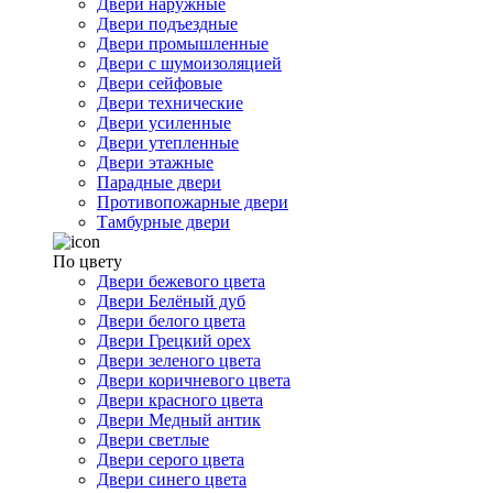
Двери наружные
Двери подъездные
Двери промышленные
Двери с шумоизоляцией
Двери сейфовые
Двери технические
Двери усиленные
Двери утепленные
Двери этажные
Парадные двери
Противопожарные двери
Тамбурные двери
По цвету
Двери бежевого цвета
Двери Белёный дуб
Двери белого цвета
Двери Грецкий орех
Двери зеленого цвета
Двери коричневого цвета
Двери красного цвета
Двери Медный антик
Двери светлые
Двери серого цвета
Двери синего цвета