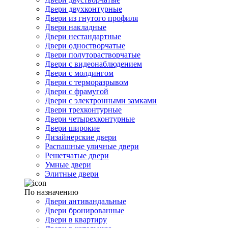
Двери двухконтурные
Двери из гнутого профиля
Двери накладные
Двери нестандартные
Двери одностворчатые
Двери полуторастворчатые
Двери с видеонаблюдением
Двери с молдингом
Двери с терморазрывом
Двери с фрамугой
Двери с электронными замками
Двери трехконтурные
Двери четырехконтурные
Двери широкие
Дизайнерские двери
Распашные уличные двери
Решетчатые двери
Умные двери
Элитные двери
По назначению
Двери антивандальные
Двери бронированные
Двери в квартиру