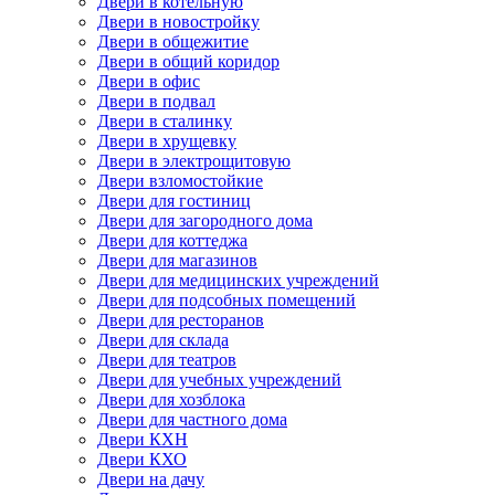
Двери в котельную
Двери в новостройку
Двери в общежитие
Двери в общий коридор
Двери в офис
Двери в подвал
Двери в сталинку
Двери в хрущевку
Двери в электрощитовую
Двери взломостойкие
Двери для гостиниц
Двери для загородного дома
Двери для коттеджа
Двери для магазинов
Двери для медицинских учреждений
Двери для подсобных помещений
Двери для ресторанов
Двери для склада
Двери для театров
Двери для учебных учреждений
Двери для хозблока
Двери для частного дома
Двери КХН
Двери КХО
Двери на дачу