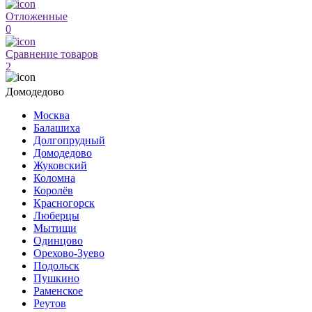
Отложенные
0
Сравнение товаров
2
Домодедово
Москва
Балашиха
Долгопрудный
Домодедово
Жуковский
Коломна
Королёв
Красногорск
Люберцы
Мытищи
Одинцово
Орехово-Зуево
Подольск
Пушкино
Раменское
Реутов