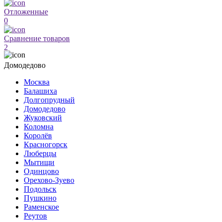
Отложенные
0
Сравнение товаров
2
Домодедово
Москва
Балашиха
Долгопрудный
Домодедово
Жуковский
Коломна
Королёв
Красногорск
Люберцы
Мытищи
Одинцово
Орехово-Зуево
Подольск
Пушкино
Раменское
Реутов