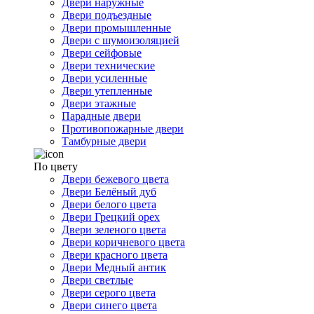
Двери наружные
Двери подъездные
Двери промышленные
Двери с шумоизоляцией
Двери сейфовые
Двери технические
Двери усиленные
Двери утепленные
Двери этажные
Парадные двери
Противопожарные двери
Тамбурные двери
По цвету
Двери бежевого цвета
Двери Белёный дуб
Двери белого цвета
Двери Грецкий орех
Двери зеленого цвета
Двери коричневого цвета
Двери красного цвета
Двери Медный антик
Двери светлые
Двери серого цвета
Двери синего цвета