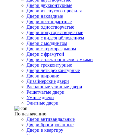
Двери двухконтурные
Двери из гнутого профиля
Двери накладные
Двери нестандартные
Двери одностворчатые
Двери полуторастворчатые
Двери с видеонаблюдением
Двери с молдингом
Двери с терморазрывом
Двери с фрамугой
Двери с электронными замками
Двери трехконтурные
Двери четырехконтурные
Двери широкие
Дизайнерские двери
Распашные уличные двери
Решетчатые двери
Умные двери
Элитные двери
По назначению
Двери антивандальные
Двери бронированные
Двери в квартиру