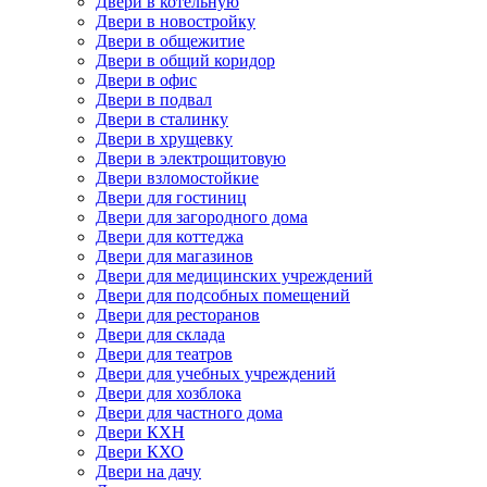
Двери в котельную
Двери в новостройку
Двери в общежитие
Двери в общий коридор
Двери в офис
Двери в подвал
Двери в сталинку
Двери в хрущевку
Двери в электрощитовую
Двери взломостойкие
Двери для гостиниц
Двери для загородного дома
Двери для коттеджа
Двери для магазинов
Двери для медицинских учреждений
Двери для подсобных помещений
Двери для ресторанов
Двери для склада
Двери для театров
Двери для учебных учреждений
Двери для хозблока
Двери для частного дома
Двери КХН
Двери КХО
Двери на дачу