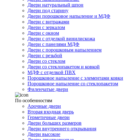
Двери натуральный шпон
Двери под старину
Двери порошковое напыление и МДФ
Двери с витражами
Двери с зеркалом
Двери с окном
Двери с отделкой винилискожа
Двери с панелями МДФ
Двери с порошковым напылением
Двери с резьбой
Двери со стеклом
Двери со стеклопакетом и ковкой
МДФ с отделкой ПВХ
Порошковое напыление с элементами ковки
Порошковое напыление со стеклопакетом
Филенчатые двери
По особенностям
Арочные двери
Вторая входная дверь
Герметичные двери
Двери больших размеров
Двери внутреннего открывания
Двери высокие
Двери двустворчатые