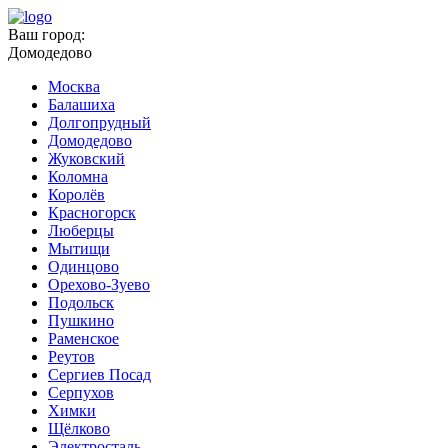
Ваш город:
Домодедово
Москва
Балашиха
Долгопрудный
Домодедово
Жуковский
Коломна
Королёв
Красногорск
Люберцы
Мытищи
Одинцово
Орехово-Зуево
Подольск
Пушкино
Раменское
Реутов
Сергиев Посад
Серпухов
Химки
Щёлково
Электросталь