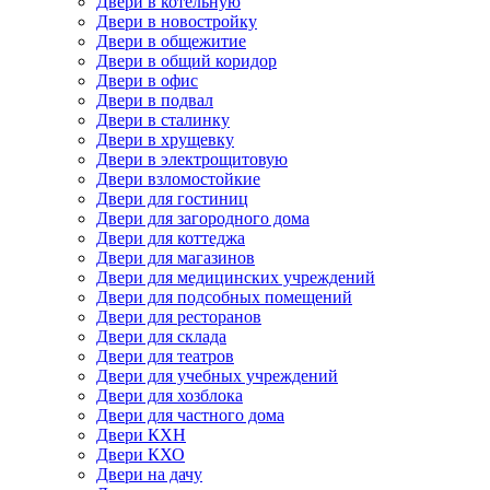
Двери в котельную
Двери в новостройку
Двери в общежитие
Двери в общий коридор
Двери в офис
Двери в подвал
Двери в сталинку
Двери в хрущевку
Двери в электрощитовую
Двери взломостойкие
Двери для гостиниц
Двери для загородного дома
Двери для коттеджа
Двери для магазинов
Двери для медицинских учреждений
Двери для подсобных помещений
Двери для ресторанов
Двери для склада
Двери для театров
Двери для учебных учреждений
Двери для хозблока
Двери для частного дома
Двери КХН
Двери КХО
Двери на дачу