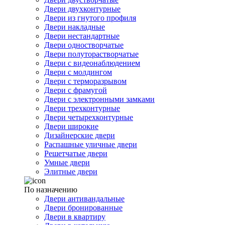
Двери двухконтурные
Двери из гнутого профиля
Двери накладные
Двери нестандартные
Двери одностворчатые
Двери полуторастворчатые
Двери с видеонаблюдением
Двери с молдингом
Двери с терморазрывом
Двери с фрамугой
Двери с электронными замками
Двери трехконтурные
Двери четырехконтурные
Двери широкие
Дизайнерские двери
Распашные уличные двери
Решетчатые двери
Умные двери
Элитные двери
По назначению
Двери антивандальные
Двери бронированные
Двери в квартиру