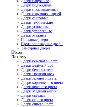
Двери наружные
Двери подъездные
Двери промышленные
Двери с шумоизоляцией
Двери сейфовые
Двери технические
Двери усиленные
Двери утепленные
Двери этажные
Парадные двери
Противопожарные двери
Тамбурные двери
По цвету
Двери бежевого цвета
Двери Белёный дуб
Двери белого цвета
Двери Грецкий орех
Двери зеленого цвета
Двери коричневого цвета
Двери красного цвета
Двери Медный антик
Двери светлые
Двери серого цвета
Двери синего цвета