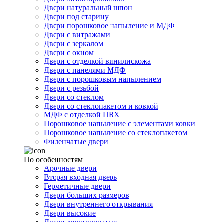
Двери натуральный шпон
Двери под старину
Двери порошковое напыление и МДФ
Двери с витражами
Двери с зеркалом
Двери с окном
Двери с отделкой винилискожа
Двери с панелями МДФ
Двери с порошковым напылением
Двери с резьбой
Двери со стеклом
Двери со стеклопакетом и ковкой
МДФ с отделкой ПВХ
Порошковое напыление с элементами ковки
Порошковое напыление со стеклопакетом
Филенчатые двери
По особенностям
Арочные двери
Вторая входная дверь
Герметичные двери
Двери больших размеров
Двери внутреннего открывания
Двери высокие
Двери двустворчатые