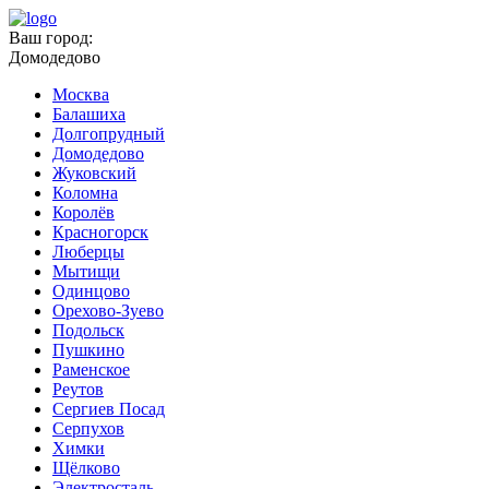
Ваш город:
Домодедово
Москва
Балашиха
Долгопрудный
Домодедово
Жуковский
Коломна
Королёв
Красногорск
Люберцы
Мытищи
Одинцово
Орехово-Зуево
Подольск
Пушкино
Раменское
Реутов
Сергиев Посад
Серпухов
Химки
Щёлково
Электросталь