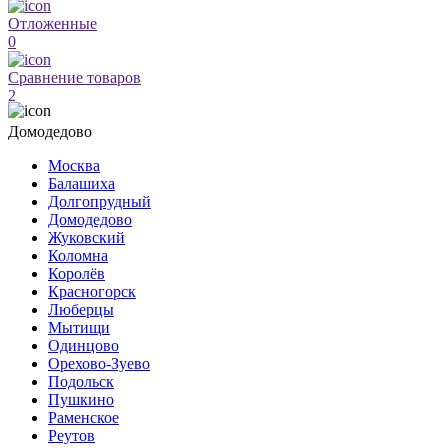
Отложенные
0
Сравнение товаров
2
Домодедово
Москва
Балашиха
Долгопрудный
Домодедово
Жуковский
Коломна
Королёв
Красногорск
Люберцы
Мытищи
Одинцово
Орехово-Зуево
Подольск
Пушкино
Раменское
Реутов