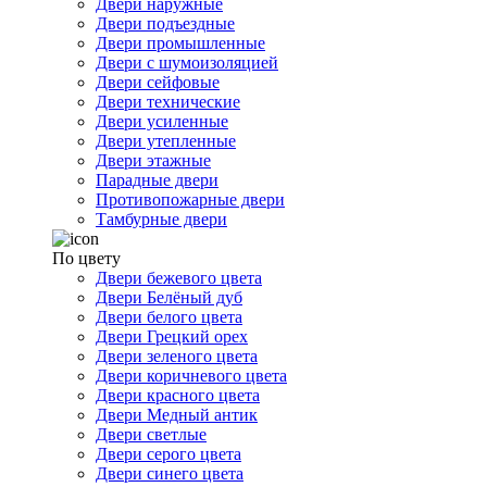
Двери наружные
Двери подъездные
Двери промышленные
Двери с шумоизоляцией
Двери сейфовые
Двери технические
Двери усиленные
Двери утепленные
Двери этажные
Парадные двери
Противопожарные двери
Тамбурные двери
По цвету
Двери бежевого цвета
Двери Белёный дуб
Двери белого цвета
Двери Грецкий орех
Двери зеленого цвета
Двери коричневого цвета
Двери красного цвета
Двери Медный антик
Двери светлые
Двери серого цвета
Двери синего цвета