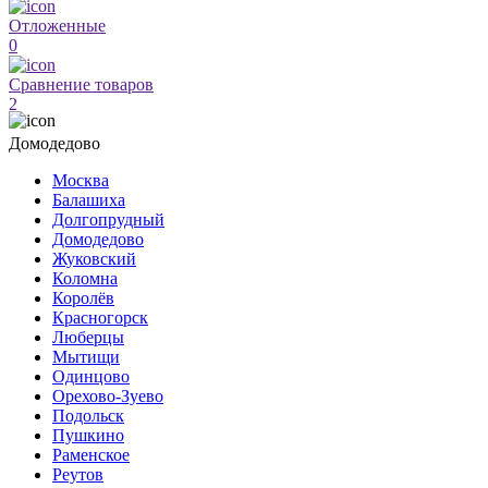
Отложенные
0
Сравнение товаров
2
Домодедово
Москва
Балашиха
Долгопрудный
Домодедово
Жуковский
Коломна
Королёв
Красногорск
Люберцы
Мытищи
Одинцово
Орехово-Зуево
Подольск
Пушкино
Раменское
Реутов