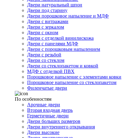
Двери натуральный шпон
Двери под старину
Двери порошковое напыление и МДФ
Двери с витражами
Двери с зеркалом
Двери с окном
Двери с отделкой винилискожа
Двери с панелями МДФ
Двери с порошковым напылением
Двери с резьбой
Двери со стеклом
Двери со стеклопакетом и ковкой
МДФ с отделкой ПВХ
Порошковое напыление с элементами ковки
Порошковое напыление со стеклопакетом
Филенчатые двери
По особенностям
Арочные двери
Вторая входная дверь
Герметичные двери
Двери больших размеров
Двери внутреннего открывания
Двери высокие
Двери двустворчатые