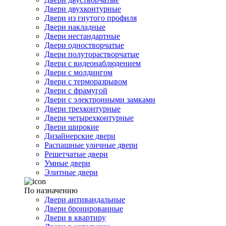
Двери двухконтурные
Двери из гнутого профиля
Двери накладные
Двери нестандартные
Двери одностворчатые
Двери полуторастворчатые
Двери с видеонаблюдением
Двери с молдингом
Двери с терморазрывом
Двери с фрамугой
Двери с электронными замками
Двери трехконтурные
Двери четырехконтурные
Двери широкие
Дизайнерские двери
Распашные уличные двери
Решетчатые двери
Умные двери
Элитные двери
По назначению
Двери антивандальные
Двери бронированные
Двери в квартиру