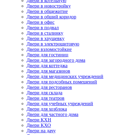
Двери в котельную
Двери в новостройку
Двери в общежитие
Двери в общий коридор
Двери в офис
Двери в подвал
Двери в сталинку
Двери в хрущевку
Двери в электрощитовую
Двери взломостойкие
Двери для гостиниц
Двери для загородного дома
Двери для коттеджа
Двери для магазинов
Двери для медицинских учреждений
Двери для подсобных помещений
Двери для ресторанов
Двери для склада
Двери для театров
Двери для учебных учреждений
Двери для хозблока
Двери для частного дома
Двери КХН
Двери КХО
Двери на дачу