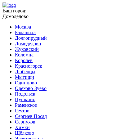
Ваш город:
Домодедово
Москва
Балашиха
Долгопрудный
Домодедово
Жуковский
Коломна
Королёв
Красногорск
Люберцы
Мытищи
Одинцово
Орехово-Зуево
Подольск
Пушкино
Раменское
Реутов
Сергиев Посад
Серпухов
Химки
Щёлково
Электросталь