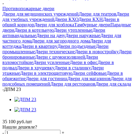
-
Противопожарные двери
Двери для медицинских учреждений
Двери для театров
Двери
для учебных учреждений
Двери КХО
Двери КХН
Двери в
общий коридор
Двери для хозблока
Тамбурные двери
Парадные
двери
Двери в котельную
Двери утепленные
Двери
антивандальные
Двери на дачу
Двери наружные
Двери для
частного дома
Двери для загородного дома
Двери для
коттеджа
Двери в квартиру
Двери подъездные
Двери
промышленные
Двери технические
Двери в новостройку
Двери
бронированные
Двери с шумоизоляцией
Двери
взломостойкие
Двери усиленные
Двери в офис
Двери в
подвал
Двери в хрущевку
Двери в сталинку
Двери
этажные
Двери в электрощитовую
Двери сейфовые
Двери в
общежитие
Двери для гостиниц
Двери для магазинов
Двери для
подсобных помещений
Двери для ресторанов
Двери для склада
-
ДПМ 23
35 100
руб.
/шт
Нашли дешевле?
-
+