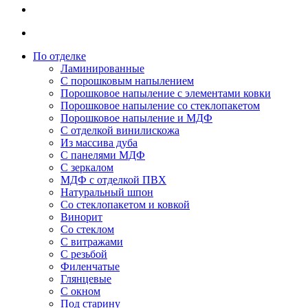
По отделке
Ламинированные
С порошковым напылением
Порошковое напыление с элементами ковки
Порошковое напыление со стеклопакетом
Порошковое напыление и МДФ
С отделкой винилискожа
Из массива дуба
С панелями МДФ
С зеркалом
МДФ с отделкой ПВХ
Натуральный шпон
Со стеклопакетом и ковкой
Винорит
Со стеклом
С витражами
С резьбой
Филенчатые
Глянцевые
С окном
Под старину