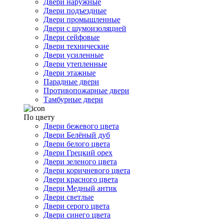
Двери наружные
Двери подъездные
Двери промышленные
Двери с шумоизоляцией
Двери сейфовые
Двери технические
Двери усиленные
Двери утепленные
Двери этажные
Парадные двери
Противопожарные двери
Тамбурные двери
По цвету
Двери бежевого цвета
Двери Белёный дуб
Двери белого цвета
Двери Грецкий орех
Двери зеленого цвета
Двери коричневого цвета
Двери красного цвета
Двери Медный антик
Двери светлые
Двери серого цвета
Двери синего цвета