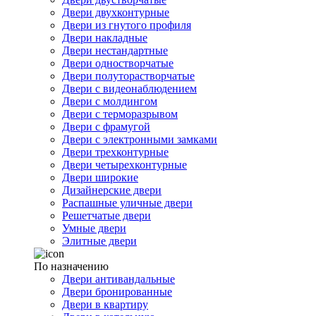
Двери двухконтурные
Двери из гнутого профиля
Двери накладные
Двери нестандартные
Двери одностворчатые
Двери полуторастворчатые
Двери с видеонаблюдением
Двери с молдингом
Двери с терморазрывом
Двери с фрамугой
Двери с электронными замками
Двери трехконтурные
Двери четырехконтурные
Двери широкие
Дизайнерские двери
Распашные уличные двери
Решетчатые двери
Умные двери
Элитные двери
По назначению
Двери антивандальные
Двери бронированные
Двери в квартиру