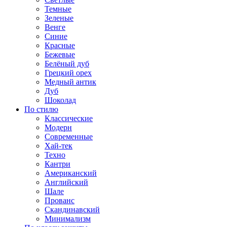
Темные
Зеленые
Венге
Синие
Красные
Бежевые
Белёный дуб
Грецкий орех
Медный антик
Дуб
Шоколад
По стилю
Классические
Модерн
Современные
Хай-тек
Техно
Кантри
Американский
Английский
Шале
Прованс
Скандинавский
Минимализм