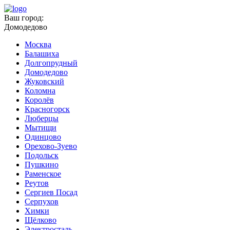
Ваш город:
Домодедово
Москва
Балашиха
Долгопрудный
Домодедово
Жуковский
Коломна
Королёв
Красногорск
Люберцы
Мытищи
Одинцово
Орехово-Зуево
Подольск
Пушкино
Раменское
Реутов
Сергиев Посад
Серпухов
Химки
Щёлково
Электросталь