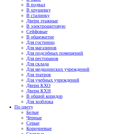
В подвал
В хрущевку
В сталинку
Двери этажные
В электрощитовую
Сейфовые
В общежитие
Для гостиниц
Для магазинов
Для подсобных помещений
Для ресторанов
Для склада
Для медицинских учреждений
Для театров
Для учебных учреждений
Двери КХО
Двери КХН
В общий коридор
Для хозблока
По цвету
Белые
Черные
Серые
Коричневые
Светлые