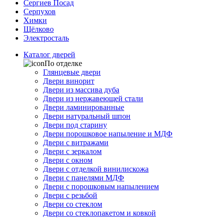
Сергиев Посад
Серпухов
Химки
Щёлково
Электросталь
Каталог дверей
По отделке
Глянцевые двери
Двери винорит
Двери из массива дуба
Двери из нержавеющей стали
Двери ламинированные
Двери натуральный шпон
Двери под старину
Двери порошковое напыление и МДФ
Двери с витражами
Двери с зеркалом
Двери с окном
Двери с отделкой винилискожа
Двери с панелями МДФ
Двери с порошковым напылением
Двери с резьбой
Двери со стеклом
Двери со стеклопакетом и ковкой