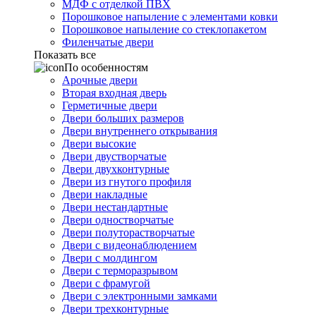
МДФ с отделкой ПВХ
Порошковое напыление с элементами ковки
Порошковое напыление со стеклопакетом
Филенчатые двери
Показать все
По особенностям
Арочные двери
Вторая входная дверь
Герметичные двери
Двери больших размеров
Двери внутреннего открывания
Двери высокие
Двери двустворчатые
Двери двухконтурные
Двери из гнутого профиля
Двери накладные
Двери нестандартные
Двери одностворчатые
Двери полуторастворчатые
Двери с видеонаблюдением
Двери с молдингом
Двери с терморазрывом
Двери с фрамугой
Двери с электронными замками
Двери трехконтурные