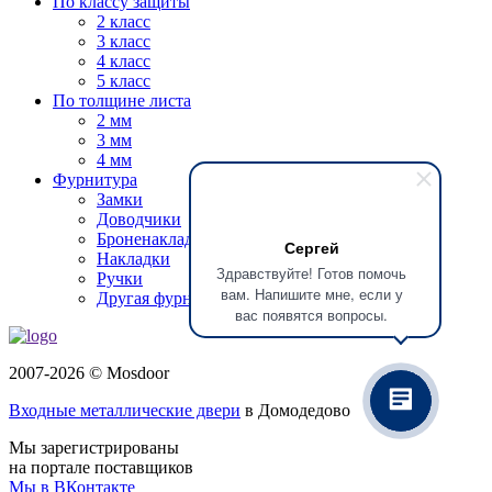
По классу защиты
2 класс
3 класс
4 класс
5 класс
По толщине листа
2 мм
3 мм
4 мм
Фурнитура
Замки
Доводчики
Броненакладки
Сергей
Накладки
Здравствуйте! Готов помочь
Ручки
вам. Напишите мне, если у
Другая фурнитура
вас появятся вопросы.
2007-2026 © Mosdoor
Входные металлические двери
в Домодедово
Мы зарегистрированы
на портале поставщиков
Мы в ВКонтакте