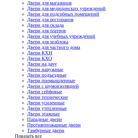
Двери для магазинов
Двери для медицинских учреждений
Двери для подсобных помещений
Двери для ресторанов
Двери для склада
Двери для театров
Двери для учебных учреждений
Двери для хозблока
Двери для частного дома
Двери КХН
Двери КХО
Двери на дачу
Двери наружные
Двери подъездные
Двери промышленные
Двери с шумоизоляцией
Двери сейфовые
Двери технические
Двери усиленные
Двери утепленные
Двери этажные
Парадные двери
Противопожарные двери
Тамбурные двери
Показать все