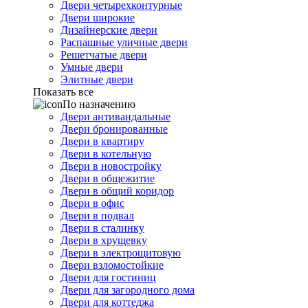
Двери четырехконтурные
Двери широкие
Дизайнерские двери
Распашные уличные двери
Решетчатые двери
Умные двери
Элитные двери
Показать все
По назначению
Двери антивандальные
Двери бронированные
Двери в квартиру
Двери в котельную
Двери в новостройку
Двери в общежитие
Двери в общий коридор
Двери в офис
Двери в подвал
Двери в сталинку
Двери в хрущевку
Двери в электрощитовую
Двери взломостойкие
Двери для гостиниц
Двери для загородного дома
Двери для коттеджа