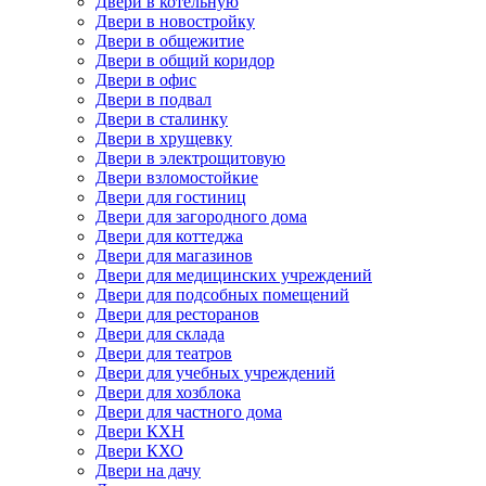
Двери в котельную
Двери в новостройку
Двери в общежитие
Двери в общий коридор
Двери в офис
Двери в подвал
Двери в сталинку
Двери в хрущевку
Двери в электрощитовую
Двери взломостойкие
Двери для гостиниц
Двери для загородного дома
Двери для коттеджа
Двери для магазинов
Двери для медицинских учреждений
Двери для подсобных помещений
Двери для ресторанов
Двери для склада
Двери для театров
Двери для учебных учреждений
Двери для хозблока
Двери для частного дома
Двери КХН
Двери КХО
Двери на дачу