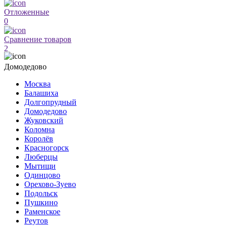
Отложенные
0
Сравнение товаров
2
Домодедово
Москва
Балашиха
Долгопрудный
Домодедово
Жуковский
Коломна
Королёв
Красногорск
Люберцы
Мытищи
Одинцово
Орехово-Зуево
Подольск
Пушкино
Раменское
Реутов