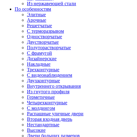
Из нержавеющей стали
По особенностям
Элитные
Арочные
Решетчатые
С терморазрывом
Одностворчатые
Двустворчатые
Полуторастворчатые
С фрамугой
Дизайнерские
Накладные
Трехконтурные
С видеонаблюдением
Двухконтурные
Внутреннего открывания
Из гнутого профиля
Герметичные
Четырехконтурные
С молдингом
Распашные уличные двери
Вторая входная дверь
Нестандартные
Высокие
Двери больших размеров