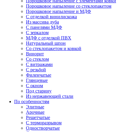
Порошковое напыление с элементами ковки
Порошковое напыление со стеклопакетом
Порошковое напыление и МДФ
С отделкой винилискожа
Из массива дуба
С панелями МДФ
С зеркалом
МДФ с отделкой ПВХ
Натуральный шпон
Со стеклопакетом и ковкой
Винорит
Со стеклом
С витражами
С резьбой
Филенчатые
Глянцевые
С окном
Под старину
Из нержавеющей стали
По особенностям
Элитные
Арочные
Решетчатые
С терморазрывом
Одностворчатые