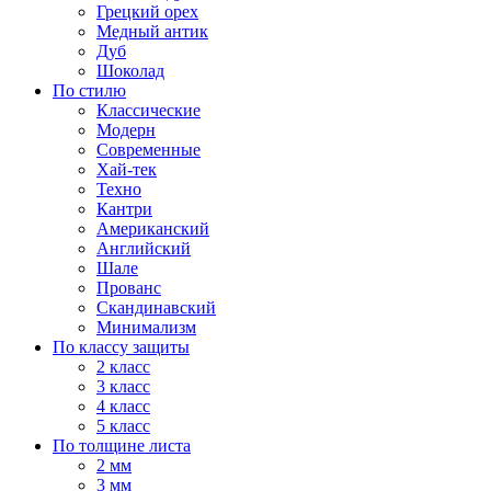
Грецкий орех
Медный антик
Дуб
Шоколад
По стилю
Классические
Модерн
Современные
Хай-тек
Техно
Кантри
Американский
Английский
Шале
Прованс
Скандинавский
Минимализм
По классу защиты
2 класс
3 класс
4 класс
5 класс
По толщине листа
2 мм
3 мм