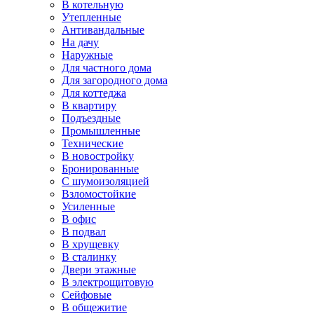
В котельную
Утепленные
Антивандальные
На дачу
Наружные
Для частного дома
Для загородного дома
Для коттеджа
В квартиру
Подъездные
Промышленные
Технические
В новостройку
Бронированные
С шумоизоляцией
Взломостойкие
Усиленные
В офис
В подвал
В хрущевку
В сталинку
Двери этажные
В электрощитовую
Сейфовые
В общежитие