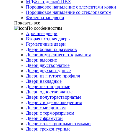
МДФ с отделкой ПВХ
Порошковое напыление с элементами ковки
Порошковое напыление со стеклопакетом
Филенчатые двери
Показать все
По особенностям
Арочные двери
Вторая входная дверь
Герметичные двери
Двери больших размеров
Двери внутреннего открывания
Двери высокие
Двери двустворчатые
Двери двухконтурные
Двери из гнутого профиля
Двери накладные
Двери нестандартные
Двери одностворчатые
Двери полуторастворчатые
Двери с видеонаблюдением
Двери с молдингом
Двери с терморазрывом
Двери с фрамугой
Двери с электронными замками
Двери трехконтурные