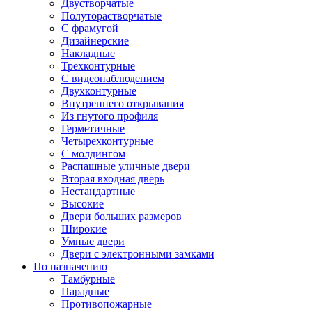
Двустворчатые
Полуторастворчатые
С фрамугой
Дизайнерские
Накладные
Трехконтурные
С видеонаблюдением
Двухконтурные
Внутреннего открывания
Из гнутого профиля
Герметичные
Четырехконтурные
С молдингом
Распашные уличные двери
Вторая входная дверь
Нестандартные
Высокие
Двери больших размеров
Широкие
Умные двери
Двери с электронными замками
По назначению
Тамбурные
Парадные
Противопожарные