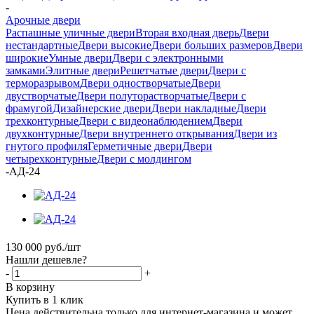
-
Арочные двери
Распашные уличные двери
Вторая входная дверь
Двери
нестандартные
Двери высокие
Двери больших размеров
Двери
широкие
Умные двери
Двери с электронными
замками
Элитные двери
Решетчатые двери
Двери с
терморазрывом
Двери одностворчатые
Двери
двустворчатые
Двери полуторастворчатые
Двери с
фрамугой
Дизайнерские двери
Двери накладные
Двери
трехконтурные
Двери с видеонаблюдением
Двери
двухконтурные
Двери внутреннего открывания
Двери из
гнутого профиля
Герметичные двери
Двери
четырехконтурные
Двери с молдингом
-
АД-24
130 000
руб.
/шт
Нашли дешевле?
-
+
В корзину
Купить в 1 клик
Цена действительна только для интернет-магазина и может