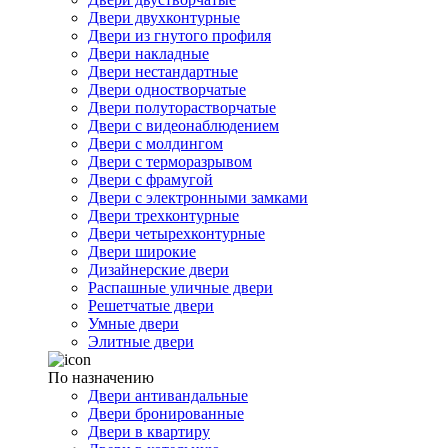
Двери двухконтурные
Двери из гнутого профиля
Двери накладные
Двери нестандартные
Двери одностворчатые
Двери полуторастворчатые
Двери с видеонаблюдением
Двери с молдингом
Двери с терморазрывом
Двери с фрамугой
Двери с электронными замками
Двери трехконтурные
Двери четырехконтурные
Двери широкие
Дизайнерские двери
Распашные уличные двери
Решетчатые двери
Умные двери
Элитные двери
По назначению
Двери антивандальные
Двери бронированные
Двери в квартиру