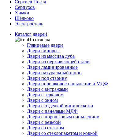
Сергиев Посад
Серпухов
Химки
Щёлково
Электросталь
Каталог дверей
По отделке
Глянцевые двери
Двери винорит
Двери из массива дуба
Двери из нержавеющей стали
Двери ламинированные
Двери натуральный шпон
Двери под старину
Двери порошковое напыление и МДФ
Двери с витражами
Двери с зеркалом
Двери с окном
Двери с отделкой винилискожа
Двери с панелями МДФ
Двери с порошковым напылением
Двери с резьбой
Двери со стеклом
Двери со стеклопакетом и ковкой