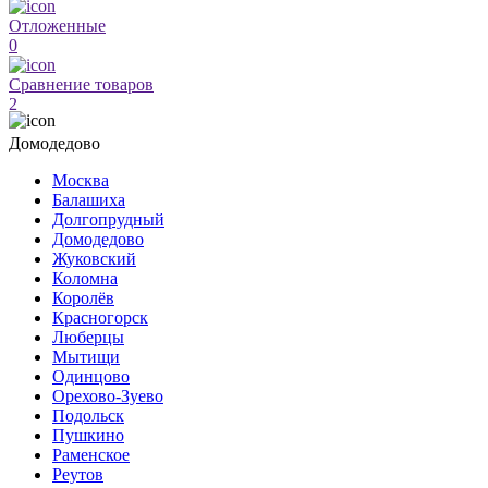
Отложенные
0
Сравнение товаров
2
Домодедово
Москва
Балашиха
Долгопрудный
Домодедово
Жуковский
Коломна
Королёв
Красногорск
Люберцы
Мытищи
Одинцово
Орехово-Зуево
Подольск
Пушкино
Раменское
Реутов