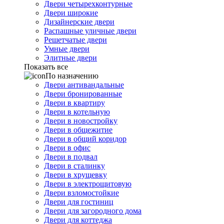
Двери четырехконтурные
Двери широкие
Дизайнерские двери
Распашные уличные двери
Решетчатые двери
Умные двери
Элитные двери
Показать все
По назначению
Двери антивандальные
Двери бронированные
Двери в квартиру
Двери в котельную
Двери в новостройку
Двери в общежитие
Двери в общий коридор
Двери в офис
Двери в подвал
Двери в сталинку
Двери в хрущевку
Двери в электрощитовую
Двери взломостойкие
Двери для гостиниц
Двери для загородного дома
Двери для коттеджа