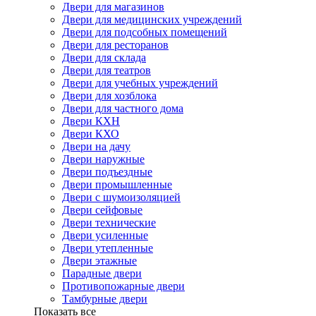
Двери для магазинов
Двери для медицинских учреждений
Двери для подсобных помещений
Двери для ресторанов
Двери для склада
Двери для театров
Двери для учебных учреждений
Двери для хозблока
Двери для частного дома
Двери КХН
Двери КХО
Двери на дачу
Двери наружные
Двери подъездные
Двери промышленные
Двери с шумоизоляцией
Двери сейфовые
Двери технические
Двери усиленные
Двери утепленные
Двери этажные
Парадные двери
Противопожарные двери
Тамбурные двери
Показать все