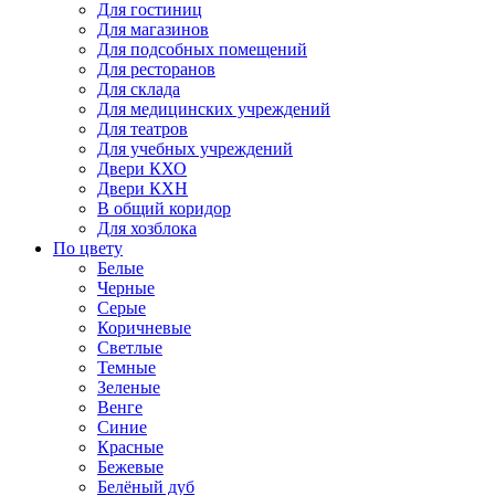
Для гостиниц
Для магазинов
Для подсобных помещений
Для ресторанов
Для склада
Для медицинских учреждений
Для театров
Для учебных учреждений
Двери КХО
Двери КХН
В общий коридор
Для хозблока
По цвету
Белые
Черные
Серые
Коричневые
Светлые
Темные
Зеленые
Венге
Синие
Красные
Бежевые
Белёный дуб