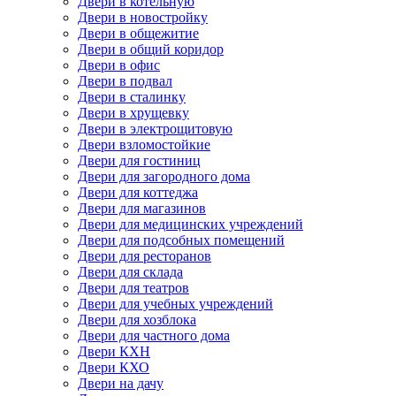
Двери в котельную
Двери в новостройку
Двери в общежитие
Двери в общий коридор
Двери в офис
Двери в подвал
Двери в сталинку
Двери в хрущевку
Двери в электрощитовую
Двери взломостойкие
Двери для гостиниц
Двери для загородного дома
Двери для коттеджа
Двери для магазинов
Двери для медицинских учреждений
Двери для подсобных помещений
Двери для ресторанов
Двери для склада
Двери для театров
Двери для учебных учреждений
Двери для хозблока
Двери для частного дома
Двери КХН
Двери КХО
Двери на дачу