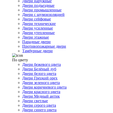
Двери наружные
Двери подъездные
Двери промышленные
Двери с шумоизоляцией
Двери сейфовые
Двери технические
Двери усиленные
Двери утепленные
Двери этажные
Парадные двери
Противопожарные двери
Тамбурные двери
По цвету
Двери бежевого цвета
Двери Белёный дуб
Двери белого цвета
Двери Грецкий орех
Двери зеленого цвета
Двери коричневого цвета
Двери красного цвета
Двери Медный антик
Двери светлые
Двери серого цвета
Двери синего цвета