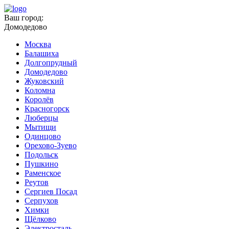
Ваш город:
Домодедово
Москва
Балашиха
Долгопрудный
Домодедово
Жуковский
Коломна
Королёв
Красногорск
Люберцы
Мытищи
Одинцово
Орехово-Зуево
Подольск
Пушкино
Раменское
Реутов
Сергиев Посад
Серпухов
Химки
Щёлково
Электросталь