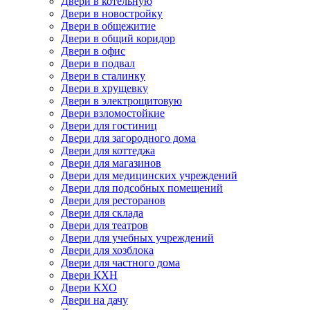
Двери в котельную
Двери в новостройку
Двери в общежитие
Двери в общий коридор
Двери в офис
Двери в подвал
Двери в сталинку
Двери в хрущевку
Двери в электрощитовую
Двери взломостойкие
Двери для гостиниц
Двери для загородного дома
Двери для коттеджа
Двери для магазинов
Двери для медицинских учреждений
Двери для подсобных помещений
Двери для ресторанов
Двери для склада
Двери для театров
Двери для учебных учреждений
Двери для хозблока
Двери для частного дома
Двери КХН
Двери КХО
Двери на дачу