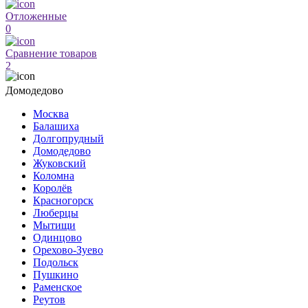
Отложенные
0
Сравнение товаров
2
Домодедово
Москва
Балашиха
Долгопрудный
Домодедово
Жуковский
Коломна
Королёв
Красногорск
Люберцы
Мытищи
Одинцово
Орехово-Зуево
Подольск
Пушкино
Раменское
Реутов