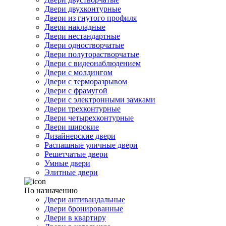
Двери двухконтурные
Двери из гнутого профиля
Двери накладные
Двери нестандартные
Двери одностворчатые
Двери полуторастворчатые
Двери с видеонаблюдением
Двери с молдингом
Двери с терморазрывом
Двери с фрамугой
Двери с электронными замками
Двери трехконтурные
Двери четырехконтурные
Двери широкие
Дизайнерские двери
Распашные уличные двери
Решетчатые двери
Умные двери
Элитные двери
По назначению
Двери антивандальные
Двери бронированные
Двери в квартиру