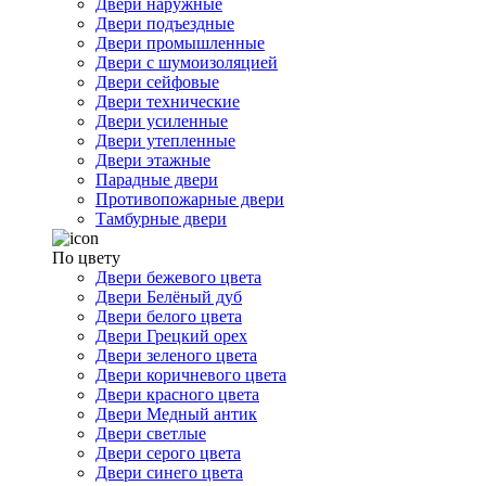
Двери наружные
Двери подъездные
Двери промышленные
Двери с шумоизоляцией
Двери сейфовые
Двери технические
Двери усиленные
Двери утепленные
Двери этажные
Парадные двери
Противопожарные двери
Тамбурные двери
По цвету
Двери бежевого цвета
Двери Белёный дуб
Двери белого цвета
Двери Грецкий орех
Двери зеленого цвета
Двери коричневого цвета
Двери красного цвета
Двери Медный антик
Двери светлые
Двери серого цвета
Двери синего цвета