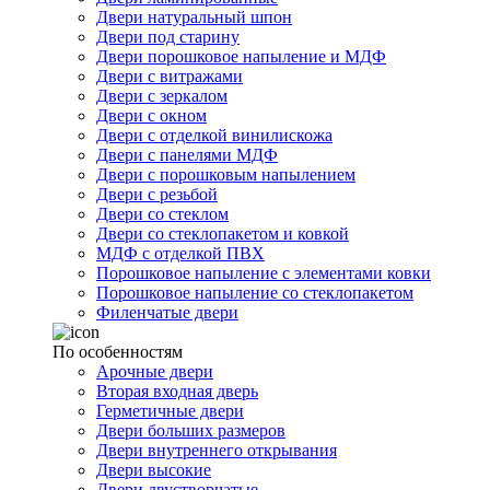
Двери натуральный шпон
Двери под старину
Двери порошковое напыление и МДФ
Двери с витражами
Двери с зеркалом
Двери с окном
Двери с отделкой винилискожа
Двери с панелями МДФ
Двери с порошковым напылением
Двери с резьбой
Двери со стеклом
Двери со стеклопакетом и ковкой
МДФ с отделкой ПВХ
Порошковое напыление с элементами ковки
Порошковое напыление со стеклопакетом
Филенчатые двери
По особенностям
Арочные двери
Вторая входная дверь
Герметичные двери
Двери больших размеров
Двери внутреннего открывания
Двери высокие
Двери двустворчатые