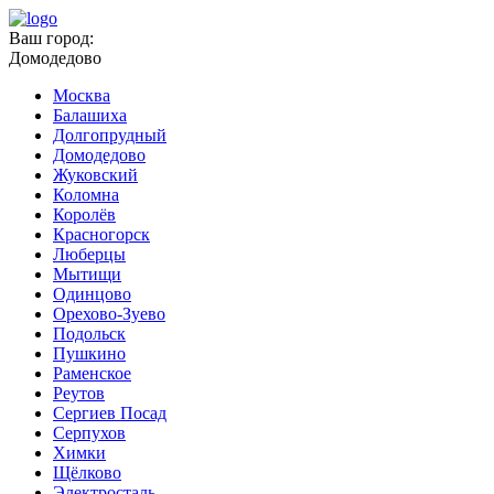
Ваш город:
Домодедово
Москва
Балашиха
Долгопрудный
Домодедово
Жуковский
Коломна
Королёв
Красногорск
Люберцы
Мытищи
Одинцово
Орехово-Зуево
Подольск
Пушкино
Раменское
Реутов
Сергиев Посад
Серпухов
Химки
Щёлково
Электросталь