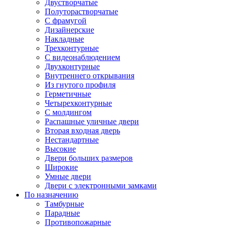
Двустворчатые
Полуторастворчатые
С фрамугой
Дизайнерские
Накладные
Трехконтурные
С видеонаблюдением
Двухконтурные
Внутреннего открывания
Из гнутого профиля
Герметичные
Четырехконтурные
С молдингом
Распашные уличные двери
Вторая входная дверь
Нестандартные
Высокие
Двери больших размеров
Широкие
Умные двери
Двери с электронными замками
По назначению
Тамбурные
Парадные
Противопожарные