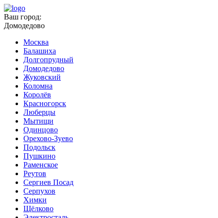
Ваш город:
Домодедово
Москва
Балашиха
Долгопрудный
Домодедово
Жуковский
Коломна
Королёв
Красногорск
Люберцы
Мытищи
Одинцово
Орехово-Зуево
Подольск
Пушкино
Раменское
Реутов
Сергиев Посад
Серпухов
Химки
Щёлково
Электросталь