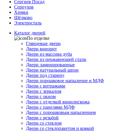
Сергиев Посад
Серпухов
Химки
Щёлково
Электросталь
Каталог дверей
По отделке
Глянцевые двери
Двери винорит
Двери из массива дуба
Двери из нержавеющей стали
Двери ламинированные
Двери натуральный шпон
Двери под старину
Двери порошковое напыление и МДФ
Двери с витражами
Двери с зеркалом
Двери с окном
Двери с отделкой винилискожа
Двери с панелями МДФ
Двери с порошковым напылением
Двери с резьбой
Двери со стеклом
Двери со стеклопакетом и ковкой