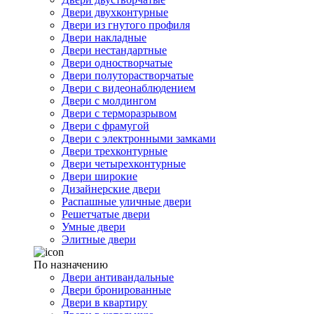
Двери двухконтурные
Двери из гнутого профиля
Двери накладные
Двери нестандартные
Двери одностворчатые
Двери полуторастворчатые
Двери с видеонаблюдением
Двери с молдингом
Двери с терморазрывом
Двери с фрамугой
Двери с электронными замками
Двери трехконтурные
Двери четырехконтурные
Двери широкие
Дизайнерские двери
Распашные уличные двери
Решетчатые двери
Умные двери
Элитные двери
По назначению
Двери антивандальные
Двери бронированные
Двери в квартиру