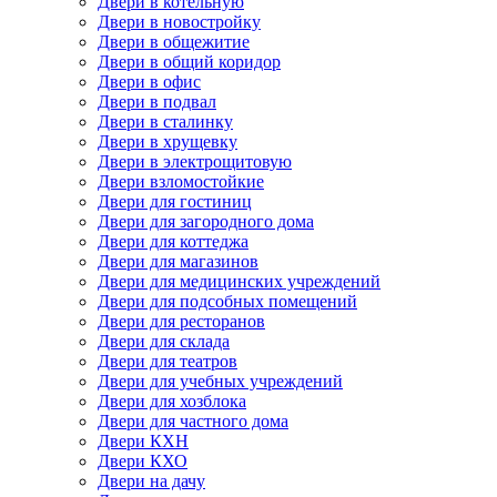
Двери в котельную
Двери в новостройку
Двери в общежитие
Двери в общий коридор
Двери в офис
Двери в подвал
Двери в сталинку
Двери в хрущевку
Двери в электрощитовую
Двери взломостойкие
Двери для гостиниц
Двери для загородного дома
Двери для коттеджа
Двери для магазинов
Двери для медицинских учреждений
Двери для подсобных помещений
Двери для ресторанов
Двери для склада
Двери для театров
Двери для учебных учреждений
Двери для хозблока
Двери для частного дома
Двери КХН
Двери КХО
Двери на дачу