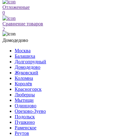
Отложенные
0
Сравнение товаров
2
Домодедово
Москва
Балашиха
Долгопрудный
Домодедово
Жуковский
Коломна
Королёв
Красногорск
Люберцы
Мытищи
Одинцово
Орехово-Зуево
Подольск
Пушкино
Раменское
Реутов