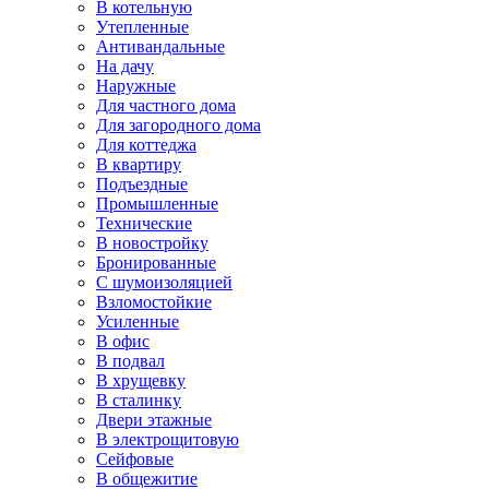
В котельную
Утепленные
Антивандальные
На дачу
Наружные
Для частного дома
Для загородного дома
Для коттеджа
В квартиру
Подъездные
Промышленные
Технические
В новостройку
Бронированные
С шумоизоляцией
Взломостойкие
Усиленные
В офис
В подвал
В хрущевку
В сталинку
Двери этажные
В электрощитовую
Сейфовые
В общежитие