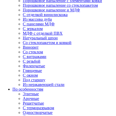
Порошковое напыление с элементами ковки
Порошковое напыление со стеклопакетом
Порошковое напыление и МДФ
С отделкой винилискожа
Из массива дуба
С панелями МДФ
С зеркалом
МДФ с отделкой ПВХ
Натуральный шпон
Со стеклопакетом и ковкой
Винорит
Со стеклом
С витражами
С резьбой
Филенчатые
Глянцевые
С окном
Под старину
Из нержавеющей стали
По особенностям
Элитные
Арочные
Решетчатые
С терморазрывом
Одностворчатые