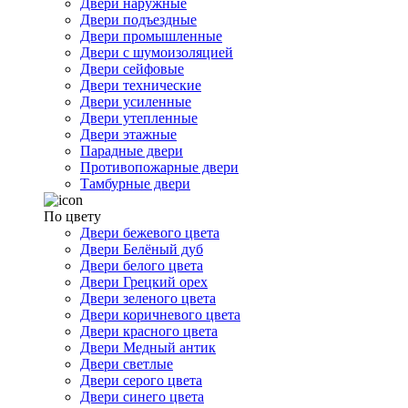
Двери наружные
Двери подъездные
Двери промышленные
Двери с шумоизоляцией
Двери сейфовые
Двери технические
Двери усиленные
Двери утепленные
Двери этажные
Парадные двери
Противопожарные двери
Тамбурные двери
По цвету
Двери бежевого цвета
Двери Белёный дуб
Двери белого цвета
Двери Грецкий орех
Двери зеленого цвета
Двери коричневого цвета
Двери красного цвета
Двери Медный антик
Двери светлые
Двери серого цвета
Двери синего цвета