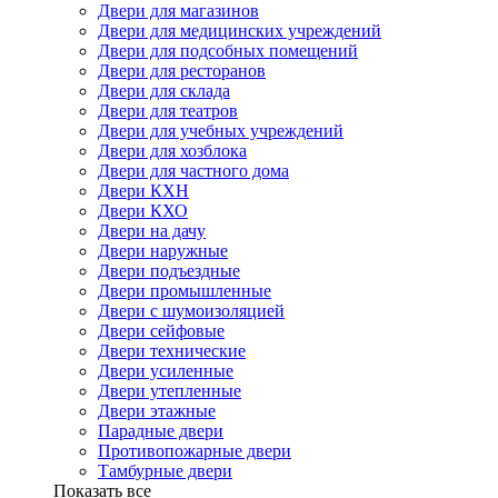
Двери для магазинов
Двери для медицинских учреждений
Двери для подсобных помещений
Двери для ресторанов
Двери для склада
Двери для театров
Двери для учебных учреждений
Двери для хозблока
Двери для частного дома
Двери КХН
Двери КХО
Двери на дачу
Двери наружные
Двери подъездные
Двери промышленные
Двери с шумоизоляцией
Двери сейфовые
Двери технические
Двери усиленные
Двери утепленные
Двери этажные
Парадные двери
Противопожарные двери
Тамбурные двери
Показать все