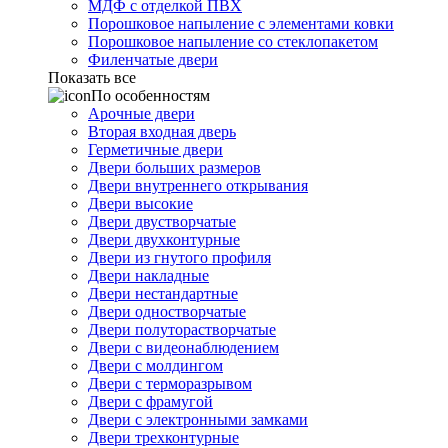
МДФ с отделкой ПВХ
Порошковое напыление с элементами ковки
Порошковое напыление со стеклопакетом
Филенчатые двери
Показать все
По особенностям
Арочные двери
Вторая входная дверь
Герметичные двери
Двери больших размеров
Двери внутреннего открывания
Двери высокие
Двери двустворчатые
Двери двухконтурные
Двери из гнутого профиля
Двери накладные
Двери нестандартные
Двери одностворчатые
Двери полуторастворчатые
Двери с видеонаблюдением
Двери с молдингом
Двери с терморазрывом
Двери с фрамугой
Двери с электронными замками
Двери трехконтурные