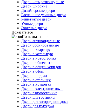
Двери четырехконтурные
Двери широкие
Дизайнерские двери
Распашные уличные двери
Решетчатые двери
Умные двери
Элитные двери
Показать все
По назначению
Двери антивандальные
Двери бронированные
Двери в квартиру
Двери в котельную
Двери в новостройку
Двери в общежитие
Двери в общий коридор
Двери в офис
Двери в подвал
Двери в сталинку
Двери в хрущевку
Двери в электрощитовую
Двери взломостойкие
Двери для гостиниц
Двери для загородного дома
Двери для коттеджа