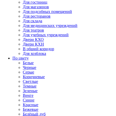
Для гостиниц
Для магазинов
Для подсобных помещений
Для ресторанов
Для склада
Для медицинских учреждений
Для театров
Для учебных учреждений
Двери КХО
Двери КХН
В общий коридор
Для хозблока
По цвету
Белые
Черные
Серые
Коричневые
Светлые
Темные
Зеленые
Венге
Синие
Красные
Бежевые
Белёный дуб