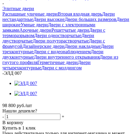
-
Элитные двери
Распашные уличные двери
Вторая входная дверь
Двери
нестандартные
Двери высокие
Двери больших размеров
Двери
широкие
Умные двери
Двери с электронными
замками
Арочные двери
Решетчатые двери
Двери с
терморазрывом
Двери одностворчатые
Двери
двустворчатые
Двери полуторастворчатые
Двери с
фрамугой
Дизайнерские двери
Двери накладные
Двери
трехконтурные
Двери с видеонаблюдением
Двери
двухконтурные
Двери внутреннего открывания
Двери из
гнутого профиля
Герметичные двери
Двери
четырехконтурные
Двери с молдингом
-
ЭЛД 007
98 800
руб.
/шт
Нашли дешевле?
-
+
В корзину
Купить в 1 клик
Цена действительна только для интернет-магазина и может