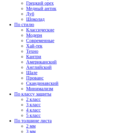
Грецкий орех
Медный антик
Дуб
Шоколад
По стилю
Классические
Модерн
Современные
Хай-тек
Техно
Кантри
Американский
Английский
Шале
Прованс
Скандинавский
Минимализм
По классу защиты
2 класс
3 класс
4 класс
5 класс
По толщине листа
2 мм
3 мм