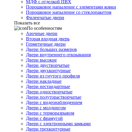
МДФ с отделкой ПВХ
Порошковое напыление с элементами ковки
Порошковое напыление со стеклопакетом
Филенчатые двери
Показать все
По особенностям
Арочные двери
Вторая входная дверь
Герметичные двери
Двери больших размеров
Двери внутреннего открывания
Двери высокие
Двери двустворчатые
Двери двухконтурные
Двери из гнутого профиля
Двери накладные
Двери нестандартные
Двери одностворчатые
Двери полуторастворчатые
Двери с видеонаблюдением
Двери с молдингом
Двери с терморазрывом
Двери с фрамугой
Двери с электронными замками
Двери трехконтурные