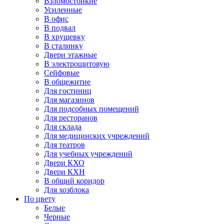
Взломостойкие
Усиленные
В офис
В подвал
В хрущевку
В сталинку
Двери этажные
В электрощитовую
Сейфовые
В общежитие
Для гостиниц
Для магазинов
Для подсобных помещений
Для ресторанов
Для склада
Для медицинских учреждений
Для театров
Для учебных учреждений
Двери КХО
Двери КХН
В общий коридор
Для хозблока
По цвету
Белые
Черные