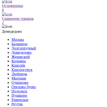
Отложенные
0
Сравнение товаров
2
Домодедово
Москва
Балашиха
Долгопрудный
Домодедово
Жуковский
Коломна
Королёв
Красногорск
Люберцы
Мытищи
Одинцово
Орехово-Зуево
Подольск
Пушкино
Раменское
Реутов