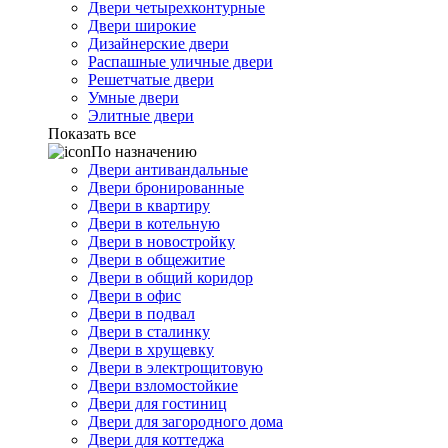
Двери четырехконтурные
Двери широкие
Дизайнерские двери
Распашные уличные двери
Решетчатые двери
Умные двери
Элитные двери
Показать все
По назначению
Двери антивандальные
Двери бронированные
Двери в квартиру
Двери в котельную
Двери в новостройку
Двери в общежитие
Двери в общий коридор
Двери в офис
Двери в подвал
Двери в сталинку
Двери в хрущевку
Двери в электрощитовую
Двери взломостойкие
Двери для гостиниц
Двери для загородного дома
Двери для коттеджа