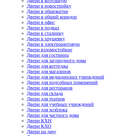
Двери в котельную
Двери в новостройку
Двери в общежитие
Двери в общий коридор
Двери в офис
Двери в подвал
Двери в сталинку
Двери в хрущевку
Двери в электрощитовую
Двери взломостойкие
Двери для гостиниц
Двери для загородного дома
Двери для коттеджа
Двери для магазинов
Двери для медицинских учреждений
Двери для подсобных помещений
Двери для ресторанов
Двери для склада
Двери для театров
Двери для учебных учреждений
Двери для хозблока
Двери для частного дома
Двери КХН
Двери КХО
Двери на дачу