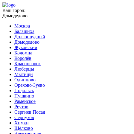
Ваш город:
Домодедово
Москва
Балашиха
Долгопрудный
Домодедово
Жуковский
Коломна
Королёв
Красногорск
Люберцы
Мытищи
Одинцово
Орехово-Зуево
Подольск
Пушкино
Раменское
Реутов
Сергиев Посад
Серпухов
Химки
Щёлково
Электросталь