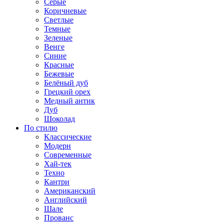
Серые
Коричневые
Светлые
Темные
Зеленые
Венге
Синие
Красные
Бежевые
Белёный дуб
Грецкий орех
Медный антик
Дуб
Шоколад
По стилю
Классические
Модерн
Современные
Хай-тек
Техно
Кантри
Американский
Английский
Шале
Прованс