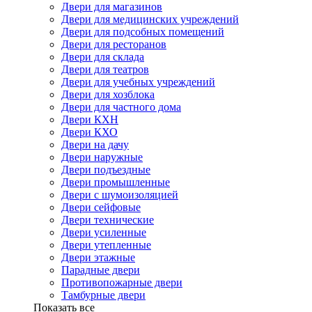
Двери для магазинов
Двери для медицинских учреждений
Двери для подсобных помещений
Двери для ресторанов
Двери для склада
Двери для театров
Двери для учебных учреждений
Двери для хозблока
Двери для частного дома
Двери КХН
Двери КХО
Двери на дачу
Двери наружные
Двери подъездные
Двери промышленные
Двери с шумоизоляцией
Двери сейфовые
Двери технические
Двери усиленные
Двери утепленные
Двери этажные
Парадные двери
Противопожарные двери
Тамбурные двери
Показать все