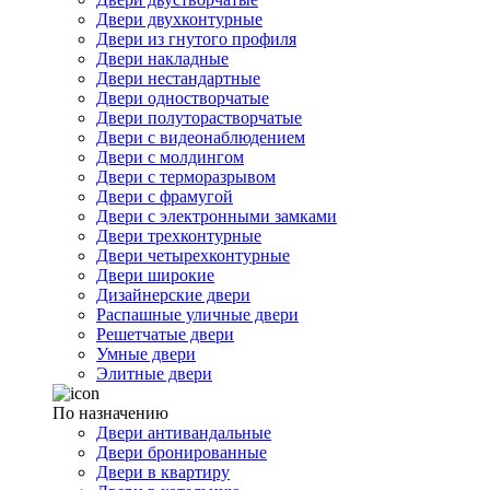
Двери двухконтурные
Двери из гнутого профиля
Двери накладные
Двери нестандартные
Двери одностворчатые
Двери полуторастворчатые
Двери с видеонаблюдением
Двери с молдингом
Двери с терморазрывом
Двери с фрамугой
Двери с электронными замками
Двери трехконтурные
Двери четырехконтурные
Двери широкие
Дизайнерские двери
Распашные уличные двери
Решетчатые двери
Умные двери
Элитные двери
По назначению
Двери антивандальные
Двери бронированные
Двери в квартиру