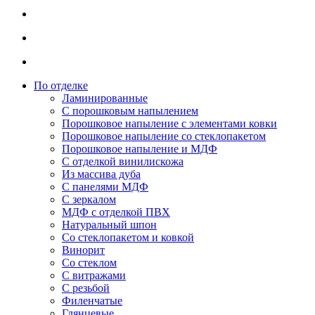
По отделке
Ламинированные
С порошковым напылением
Порошковое напыление с элементами ковки
Порошковое напыление со стеклопакетом
Порошковое напыление и МДФ
С отделкой винилискожа
Из массива дуба
С панелями МДФ
С зеркалом
МДФ с отделкой ПВХ
Натуральный шпон
Со стеклопакетом и ковкой
Винорит
Со стеклом
С витражами
С резьбой
Филенчатые
Глянцевые