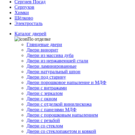
Сергиев Посад
Серпухов
Химки
Щёлково
Электросталь
Каталог дверей
По отделке
Глянцевые двери
Двери винорит
Двери из массива дуба
Двери из нержавеющей стали
Двери ламинированные
Двери натуральный шпон
Двери под старину
Двери порошковое напыление и МДФ
Двери с витражами
Двери с зеркалом
Двери с окном
Двери с отделкой винилискожа
Двери с панелями МДФ
Двери с порошковым напылением
Двери с резьбой
Двери со стеклом
Двери со стеклопакетом и ковкой