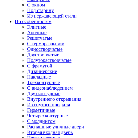
С окном
Под старину
Из нержавеющей стали
По особенностям
Элитные
Арочные
Решетчатые
С терморазрывом
Одностворчатые
Двустворчатые
Полуторастворчатые
С фрамугой
Дизайнерские
Накладные
Трехконтурные
С видеонаблюдением
Двухконтурные
Внутреннего открывания
Из гнутого профиля
Герметичные
Четырехконтурные
С молдингом
Распашные уличные двери
Вторая входная дверь
Нестандартные