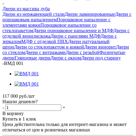
-
Двери из массива дуба
Двери из нержавеющей стали
Двери ламинированные
Двери с
порошковым напылением
Порошковое напыление с
элементами ковки
Порошковое напыление со
стеклопакетом
Двери порошковое напыление и МДФ
Двери с
отделкой винилискожа
Двери с панелями МДФ
Двери с
зеркалом
МДФ с отделкой ПВХ
Двери натуральный
шпон
Двери со стеклопакетом и ковкой
Двери винорит
Двери
со стеклом
Двери с витражами
Двери с резьбой
Филенчатые
двери
Глянцевые двери
Двери с окном
Двери под старину
-
ВМД 001
117 000
руб.
/шт
Нашли дешевле?
-
+
В корзину
Купить в 1 клик
Цена действительна только для интернет-магазина и может
отличаться от цен в розничных магазинах