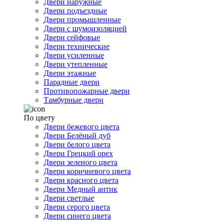
Двери наружные
Двери подъездные
Двери промышленные
Двери с шумоизоляцией
Двери сейфовые
Двери технические
Двери усиленные
Двери утепленные
Двери этажные
Парадные двери
Противопожарные двери
Тамбурные двери
По цвету
Двери бежевого цвета
Двери Белёный дуб
Двери белого цвета
Двери Грецкий орех
Двери зеленого цвета
Двери коричневого цвета
Двери красного цвета
Двери Медный антик
Двери светлые
Двери серого цвета
Двери синего цвета