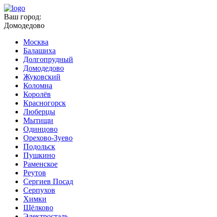
Ваш город:
Домодедово
Москва
Балашиха
Долгопрудный
Домодедово
Жуковский
Коломна
Королёв
Красногорск
Люберцы
Мытищи
Одинцово
Орехово-Зуево
Подольск
Пушкино
Раменское
Реутов
Сергиев Посад
Серпухов
Химки
Щёлково
Электросталь