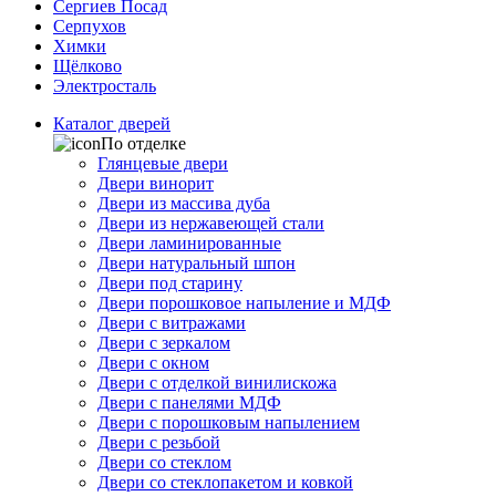
Сергиев Посад
Серпухов
Химки
Щёлково
Электросталь
Каталог дверей
По отделке
Глянцевые двери
Двери винорит
Двери из массива дуба
Двери из нержавеющей стали
Двери ламинированные
Двери натуральный шпон
Двери под старину
Двери порошковое напыление и МДФ
Двери с витражами
Двери с зеркалом
Двери с окном
Двери с отделкой винилискожа
Двери с панелями МДФ
Двери с порошковым напылением
Двери с резьбой
Двери со стеклом
Двери со стеклопакетом и ковкой