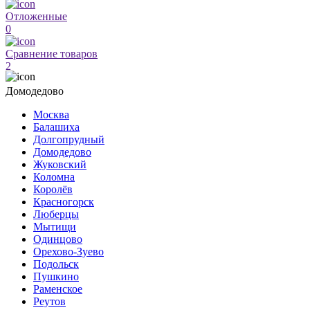
Отложенные
0
Сравнение товаров
2
Домодедово
Москва
Балашиха
Долгопрудный
Домодедово
Жуковский
Коломна
Королёв
Красногорск
Люберцы
Мытищи
Одинцово
Орехово-Зуево
Подольск
Пушкино
Раменское
Реутов