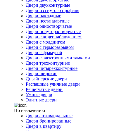
Двери двухконтурные
Двери из гнутого профиля
Двери накладные
Двери нестандартные
Двери одностворчатые
Двери полуторастворчатые
Двери с видеонаблюдением
Двери с молдингом
Двери с терморазрывом
Двери с фрамугой
Двери с электронными замками
Двери трехконтурные
Двери четырехконтурные
Двери широкие
Дизайнерские двери
Распашные уличные двери
Решетчатые двери
Умные двери
Элитные двери
По назначению
Двери антивандальные
Двери бронированные
Двери в квартиру