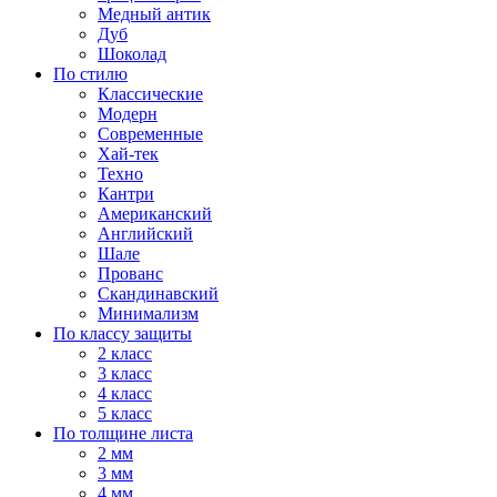
Медный антик
Дуб
Шоколад
По стилю
Классические
Модерн
Современные
Хай-тек
Техно
Кантри
Американский
Английский
Шале
Прованс
Скандинавский
Минимализм
По классу защиты
2 класс
3 класс
4 класс
5 класс
По толщине листа
2 мм
3 мм
4 мм