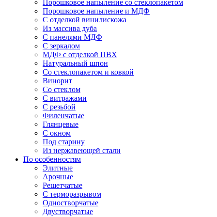
Порошковое напыление со стеклопакетом
Порошковое напыление и МДФ
С отделкой винилискожа
Из массива дуба
С панелями МДФ
С зеркалом
МДФ с отделкой ПВХ
Натуральный шпон
Со стеклопакетом и ковкой
Винорит
Со стеклом
С витражами
С резьбой
Филенчатые
Глянцевые
С окном
Под старину
Из нержавеющей стали
По особенностям
Элитные
Арочные
Решетчатые
С терморазрывом
Одностворчатые
Двустворчатые