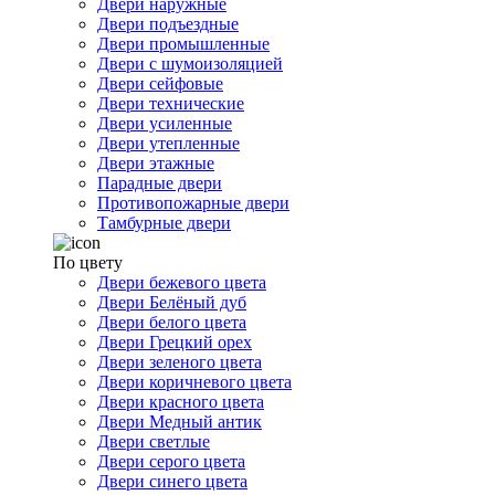
Двери наружные
Двери подъездные
Двери промышленные
Двери с шумоизоляцией
Двери сейфовые
Двери технические
Двери усиленные
Двери утепленные
Двери этажные
Парадные двери
Противопожарные двери
Тамбурные двери
По цвету
Двери бежевого цвета
Двери Белёный дуб
Двери белого цвета
Двери Грецкий орех
Двери зеленого цвета
Двери коричневого цвета
Двери красного цвета
Двери Медный антик
Двери светлые
Двери серого цвета
Двери синего цвета