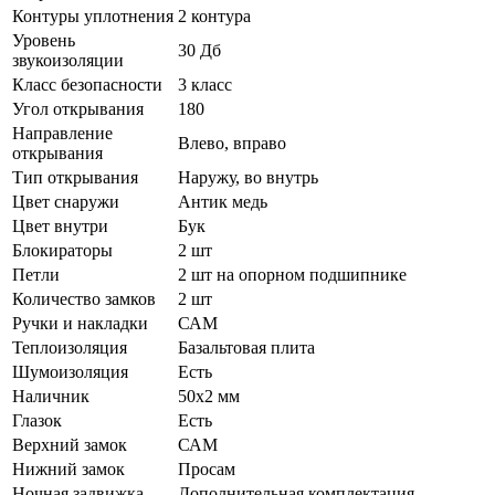
Контуры уплотнения
2 контура
Уровень
30 Дб
звукоизоляции
Класс безопасности
3 класс
Угол открывания
180
Направление
Влево, вправо
открывания
Тип открывания
Наружу, во внутрь
Цвет снаружи
Антик медь
Цвет внутри
Бук
Блокираторы
2 шт
Петли
2 шт на опорном подшипнике
Количество замков
2 шт
Ручки и накладки
САМ
Теплоизоляция
Базальтовая плита
Шумоизоляция
Есть
Наличник
50х2 мм
Глазок
Есть
Верхний замок
САМ
Нижний замок
Просам
Ночная задвижка
Дополнительная комплектация