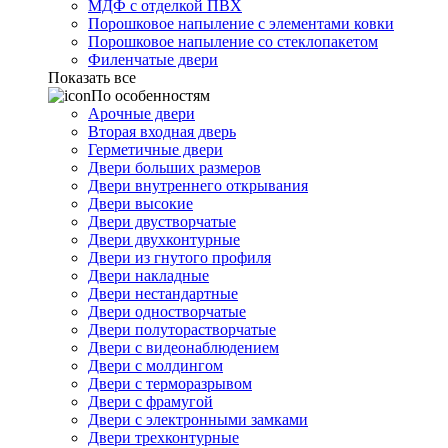
МДФ с отделкой ПВХ
Порошковое напыление с элементами ковки
Порошковое напыление со стеклопакетом
Филенчатые двери
Показать все
По особенностям
Арочные двери
Вторая входная дверь
Герметичные двери
Двери больших размеров
Двери внутреннего открывания
Двери высокие
Двери двустворчатые
Двери двухконтурные
Двери из гнутого профиля
Двери накладные
Двери нестандартные
Двери одностворчатые
Двери полуторастворчатые
Двери с видеонаблюдением
Двери с молдингом
Двери с терморазрывом
Двери с фрамугой
Двери с электронными замками
Двери трехконтурные