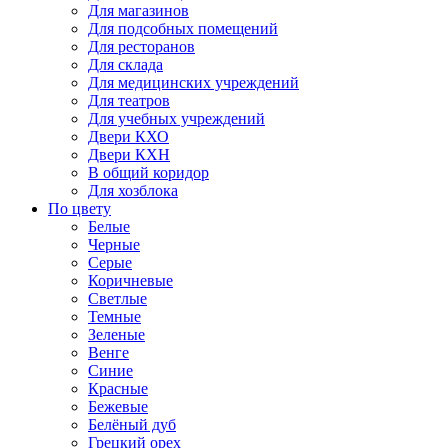
Для магазинов
Для подсобных помещений
Для ресторанов
Для склада
Для медицинских учреждений
Для театров
Для учебных учреждений
Двери КХО
Двери КХН
В общий коридор
Для хозблока
По цвету
Белые
Черные
Серые
Коричневые
Светлые
Темные
Зеленые
Венге
Синие
Красные
Бежевые
Белёный дуб
Грецкий орех