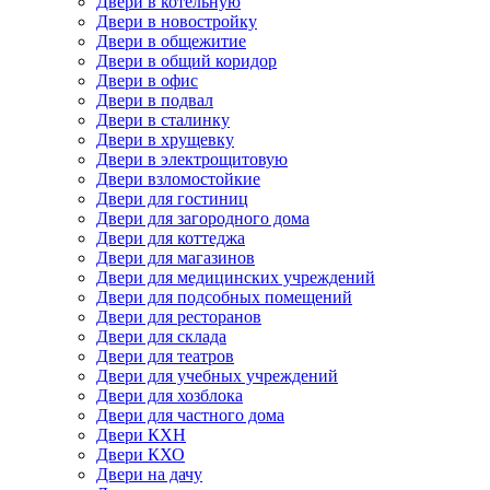
Двери в котельную
Двери в новостройку
Двери в общежитие
Двери в общий коридор
Двери в офис
Двери в подвал
Двери в сталинку
Двери в хрущевку
Двери в электрощитовую
Двери взломостойкие
Двери для гостиниц
Двери для загородного дома
Двери для коттеджа
Двери для магазинов
Двери для медицинских учреждений
Двери для подсобных помещений
Двери для ресторанов
Двери для склада
Двери для театров
Двери для учебных учреждений
Двери для хозблока
Двери для частного дома
Двери КХН
Двери КХО
Двери на дачу