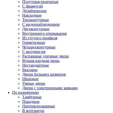
Полуторастворчатые
С фрамугой
Дизайнерские
Накладные
Трехконтурные
С видеонаблюдением
Двухконтурные
Внутреннего открывания
Из гнутого профиля
Герметичные
Четырехконтурные
С молдингом
Распашные уличные двери
Вторая входная дверь
Нестандартные
Высокие
Двери больших размеров
Широкие
Умные двери
Двери с электронными замками
По назначению
Тамбурные
Парадные
Противопожарные
В котельную