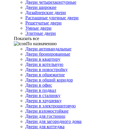
Двери четырехконтурные
Двери широкие
Дизайнерские двери
Распашные уличные двери
Решетчатые двери
Умные двери
Элитные двери
Показать все
По назначению
Двери антивандальные
Двери бронированные
Двери в квартиру
Двери в котельную
Двери в новостройку
Двери в общежитие
Двери в общий коридор
Двери в офис
Двери в подвал
Двери в сталинку
Двери в хрущевку
Двери в электрощитовую
Двери взломостойкие
Двери для гостиниц
Двери для загородного дома
Двери для коттеджа