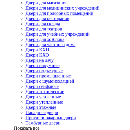
Двери для магазинов
Двери для медицинских учреждений
Двери для подсобных помещений
Двери для ресторанов
Двери для склада
Двери для театров
Двери для учебных учреждений
Двери для хозблока
Двери для частного дома
Двери КХН
Двери КХО
Двери на дачу
Двери наружные
Двери подъездные
Двери промышленные
Двери с шумоизоляцией
Двери сейфовые
Двери технические
Двери усиленные
Двери утепленные
Двери этажные
Парадные двери
Противопожарные двери
Тамбурные двери
Показать все