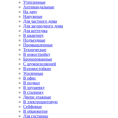
Утепленные
Антивандальные
На дачу
Наружные
Для частного дома
Для загородного дома
Для коттеджа
В квартиру
Подъездные
Промышленные
Технические
В новостройку
Бронированные
С шумоизоляцией
Взломостойкие
Усиленные
В офис
В подвал
В хрущевку
В сталинку
Двери этажные
В электрощитовую
Сейфовые
В общежитие
Для гостиниц