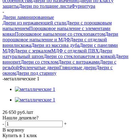
особенностям
Двери по назначению
Двери по классу
защиты
Двери по толщине листа
Фурнитура
-
Двери ламинированные
Двери из нержавеющей стали
Двери с порошковым
напылением
Порошковое напыление с элементами
ковки
Порошковое напыление со стеклопакетом
Двери
порошковое напыление и МДФ
Двери с отделкой
винилискожа
Двери из массива дуба
Двери с панелями
МДФ
Двери с зеркалом
МДФ с отделкой ПВХ
Двери
натуральный шпон
Двери со стеклопакетом и ковкой
Двери
винорит
Двери со стеклом
Двери с витражами
Двери с
резьбой
Филенчатые двери
Глянцевые двери
Двери с
окном
Двери под старину
-
металлические 1
26 650
руб.
/шт
Нашли дешевле?
-
+
В корзину
Купить в 1 клик