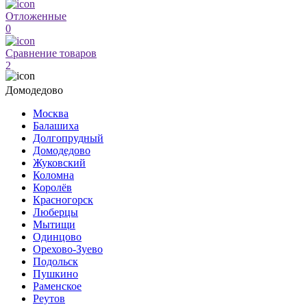
Отложенные
0
Сравнение товаров
2
Домодедово
Москва
Балашиха
Долгопрудный
Домодедово
Жуковский
Коломна
Королёв
Красногорск
Люберцы
Мытищи
Одинцово
Орехово-Зуево
Подольск
Пушкино
Раменское
Реутов