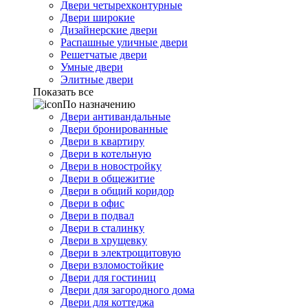
Двери четырехконтурные
Двери широкие
Дизайнерские двери
Распашные уличные двери
Решетчатые двери
Умные двери
Элитные двери
Показать все
По назначению
Двери антивандальные
Двери бронированные
Двери в квартиру
Двери в котельную
Двери в новостройку
Двери в общежитие
Двери в общий коридор
Двери в офис
Двери в подвал
Двери в сталинку
Двери в хрущевку
Двери в электрощитовую
Двери взломостойкие
Двери для гостиниц
Двери для загородного дома
Двери для коттеджа