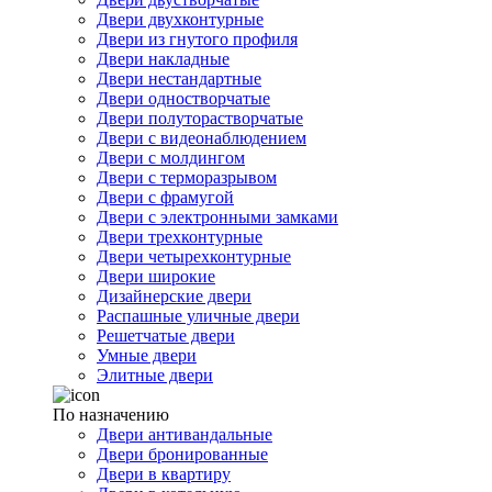
Двери двухконтурные
Двери из гнутого профиля
Двери накладные
Двери нестандартные
Двери одностворчатые
Двери полуторастворчатые
Двери с видеонаблюдением
Двери с молдингом
Двери с терморазрывом
Двери с фрамугой
Двери с электронными замками
Двери трехконтурные
Двери четырехконтурные
Двери широкие
Дизайнерские двери
Распашные уличные двери
Решетчатые двери
Умные двери
Элитные двери
По назначению
Двери антивандальные
Двери бронированные
Двери в квартиру