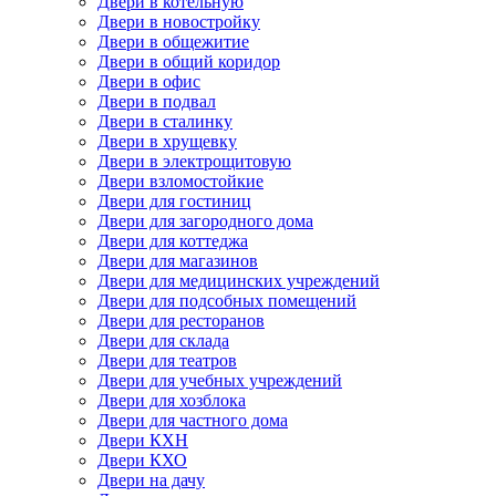
Двери в котельную
Двери в новостройку
Двери в общежитие
Двери в общий коридор
Двери в офис
Двери в подвал
Двери в сталинку
Двери в хрущевку
Двери в электрощитовую
Двери взломостойкие
Двери для гостиниц
Двери для загородного дома
Двери для коттеджа
Двери для магазинов
Двери для медицинских учреждений
Двери для подсобных помещений
Двери для ресторанов
Двери для склада
Двери для театров
Двери для учебных учреждений
Двери для хозблока
Двери для частного дома
Двери КХН
Двери КХО
Двери на дачу