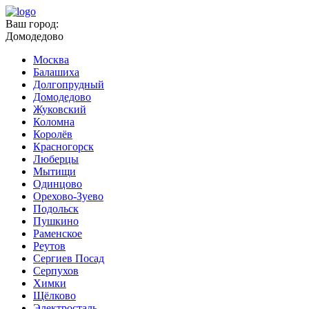
Ваш город:
Домодедово
Москва
Балашиха
Долгопрудный
Домодедово
Жуковский
Коломна
Королёв
Красногорск
Люберцы
Мытищи
Одинцово
Орехово-Зуево
Подольск
Пушкино
Раменское
Реутов
Сергиев Посад
Серпухов
Химки
Щёлково
Электросталь