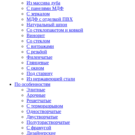
Из массива дуба
С панелями МДФ
С зеркалом
МДФ с отделкой ПВХ
Натуральный шпон
Со стеклопакетом и ковкой
Винорит
Со стеклом
С витражами
С резьбой
Филенчатые
Глянцевые
С окном
Под старину
Из нержавеющей стали
По особенностям
Элитные
Арочные
Решетчатые
С терморазрывом
Одностворчатые
Двустворчатые
Полуторастворчатые
С фрамугой
Дизайнерские