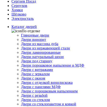
Сергиев Посад
Серпухов
Химки
Щёлково
Электросталь
Каталог дверей
По отделке
Глянцевые двери
Двери винорит
Двери из массива дуба
Двери из нержавеющей стали
Двери ламинированные
Двери натуральный шпон
Двери под старину
Двери порошковое напыление и МДФ
Двери с витражами
Двери с зеркалом
Двери с окном
Двери с отделкой винилискожа
Двери с панелями МДФ
Двери с порошковым напылением
Двери с резьбой
Двери со стеклом
Двери со стеклопакетом и ковкой