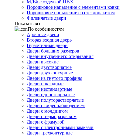
МДФ с отделкой ПВХ
Порошковое напыление с элементами ковки
Порошковое напыление со стеклопакетом
Филенчатые двери
Показать все
По особенностям
Арочные двери
Вторая входная дверь
Герметичные двери
Двери больших размеров
Двери внутреннего открывания
Двери высокие
Двери двустворчатые
Двери двухконтурные
Двери из гнутого профиля
Двери накладные
Двери нестандартные
Двери одностворчатые
Двери полуторастворчатые
Двери с видеонаблюдением
Двери с молдингом
Двери с терморазрывом
Двери с фрамугой
Двери с электронными замками
Двери трехконтурные