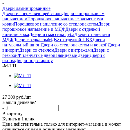
-
Двери ламинированные
Двери из нержавеющей стали
Двери с порошковым
напылением
Порошковое напыление с элементами
ковки
Порошковое напыление со стеклопакетом
Двери
порошковое напыление и МДФ
Двери с отделкой
винилискожа
Двери из массива дуба
Двери с панелями
МДФ
Двери с зеркалом
МДФ с отделкой ПВХ
Двери
натуральный шпон
Двери со стеклопакетом и ковкой
Двери
винорит
Двери со стеклом
Двери с витражами
Двери с
резьбой
Филенчатые двери
Глянцевые двери
Двери с
окном
Двери под старину
-
МЛ 11
27 300
руб.
/шт
Нашли дешевле?
-
+
В корзину
Купить в 1 клик
Цена действительна только для интернет-магазина и может
отличаться от цен в розничных магазинах