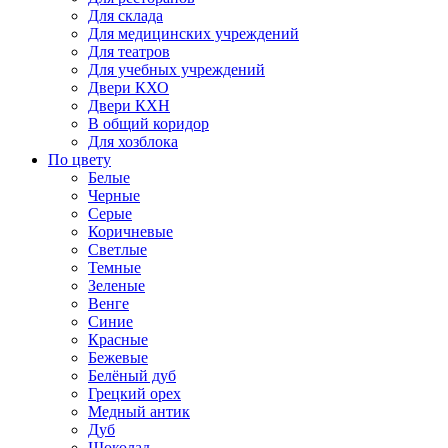
Для склада
Для медицинских учреждений
Для театров
Для учебных учреждений
Двери КХО
Двери КХН
В общий коридор
Для хозблока
По цвету
Белые
Черные
Серые
Коричневые
Светлые
Темные
Зеленые
Венге
Синие
Красные
Бежевые
Белёный дуб
Грецкий орех
Медный антик
Дуб
Шоколад