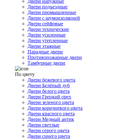
Двери наружные
Двери подъездные
Двери промышленные
Двери с шумоизоляцией
Двери сейфовые
Двери технические
Двери усиленные
Двери утепленные
Двери этажные
Парадные двери
Противопожарные двери
Тамбурные двери
По цвету
Двери бежевого цвета
Двери Белёный дуб
Двери белого цвета
Двери Грецкий орех
Двери зеленого цвета
Двери коричневого цвета
Двери красного цвета
Двери Медный антик
Двери светлые
Двери серого цвета
Двери синего цвета