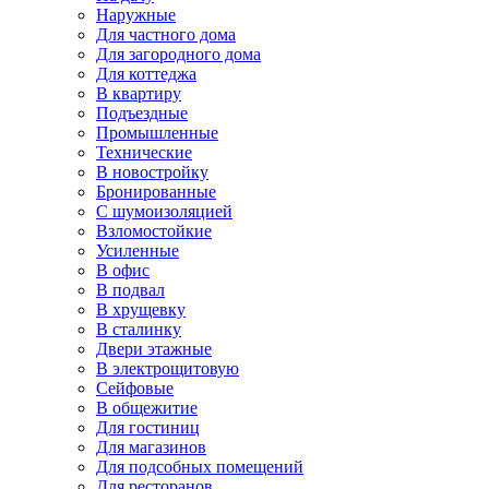
Наружные
Для частного дома
Для загородного дома
Для коттеджа
В квартиру
Подъездные
Промышленные
Технические
В новостройку
Бронированные
С шумоизоляцией
Взломостойкие
Усиленные
В офис
В подвал
В хрущевку
В сталинку
Двери этажные
В электрощитовую
Сейфовые
В общежитие
Для гостиниц
Для магазинов
Для подсобных помещений
Для ресторанов