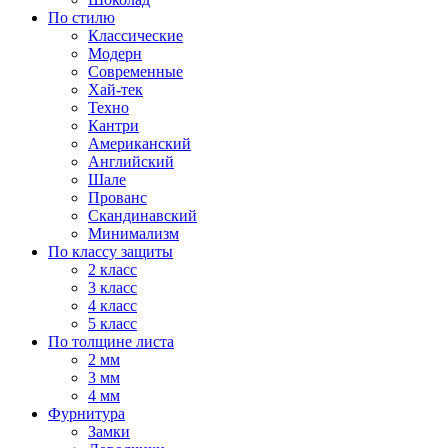
По стилю
Классические
Модерн
Современные
Хай-тек
Техно
Кантри
Американский
Английский
Шале
Прованс
Скандинавский
Минимализм
По классу защиты
2 класс
3 класс
4 класс
5 класс
По толщине листа
2 мм
3 мм
4 мм
Фурнитура
Замки