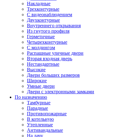
Накладные
Трехконтурные
С видеонаблюдением
Двухконтурные
Внутреннего открывания
Из гнутого профиля
Герметичные
Четырехконтурные
С молдингом
Распашные уличные двери
Вторая входная дверь
Нестандартные
Высокие
Двери больших размеров
Широкие
Умные двери
Двери с электронными замками
По назначению
Тамбурные
Парадные
Противопожарные
В котельную
Утепленные
Антивандальные
На дачу