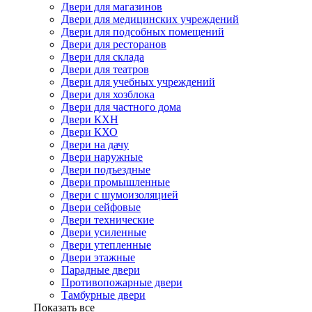
Двери для магазинов
Двери для медицинских учреждений
Двери для подсобных помещений
Двери для ресторанов
Двери для склада
Двери для театров
Двери для учебных учреждений
Двери для хозблока
Двери для частного дома
Двери КХН
Двери КХО
Двери на дачу
Двери наружные
Двери подъездные
Двери промышленные
Двери с шумоизоляцией
Двери сейфовые
Двери технические
Двери усиленные
Двери утепленные
Двери этажные
Парадные двери
Противопожарные двери
Тамбурные двери
Показать все