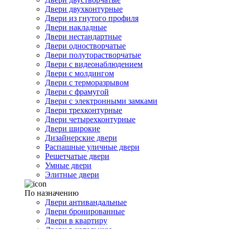
Двери двухконтурные
Двери из гнутого профиля
Двери накладные
Двери нестандартные
Двери одностворчатые
Двери полуторастворчатые
Двери с видеонаблюдением
Двери с молдингом
Двери с терморазрывом
Двери с фрамугой
Двери с электронными замками
Двери трехконтурные
Двери четырехконтурные
Двери широкие
Дизайнерские двери
Распашные уличные двери
Решетчатые двери
Умные двери
Элитные двери
По назначению
Двери антивандальные
Двери бронированные
Двери в квартиру