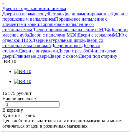
-
Двери с отделкой винилискожа
Двери из нержавеющей стали
Двери ламинированные
Двери с
порошковым напылением
Порошковое напыление с
элементами ковки
Порошковое напыление со
стеклопакетом
Двери порошковое напыление и МДФ
Двери из
массива дуба
Двери с панелями МДФ
Двери с зеркалом
МДФ с
отделкой ПВХ
Двери натуральный шпон
Двери со
стеклопакетом и ковкой
Двери винорит
Двери со
стеклом
Двери с витражами
Двери с резьбой
Филенчатые
двери
Глянцевые двери
Двери с окном
Двери под старину
-
ВВ 10
16 575
руб.
/шт
Нашли дешевле?
-
+
В корзину
Купить в 1 клик
Цена действительна только для интернет-магазина и может
отличаться от цен в розничных магазинах