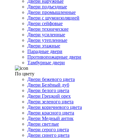
Двери наружные
Двери подъездные
Двери промышленные
Двери с шумоизоляцией
Двери сейфовые
Двери технические
Двери усиленные
Двери утепленные
Двери этажные
Парадные двери
Противопожарные двери
Тамбурные двери
По цвету
Двери бежевого цвета
Двери Белёный дуб
Двери белого цвета
Двери Грецкий орех
Двери зеленого цвета
Двери коричневого цвета
Двери красного цвета
Двери Медный антик
Двери светлые
Двери серого цвета
Двери синего цвета