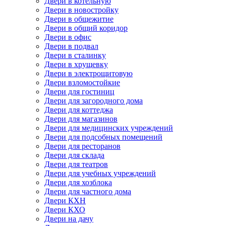
Двери в котельную
Двери в новостройку
Двери в общежитие
Двери в общий коридор
Двери в офис
Двери в подвал
Двери в сталинку
Двери в хрущевку
Двери в электрощитовую
Двери взломостойкие
Двери для гостиниц
Двери для загородного дома
Двери для коттеджа
Двери для магазинов
Двери для медицинских учреждений
Двери для подсобных помещений
Двери для ресторанов
Двери для склада
Двери для театров
Двери для учебных учреждений
Двери для хозблока
Двери для частного дома
Двери КХН
Двери КХО
Двери на дачу