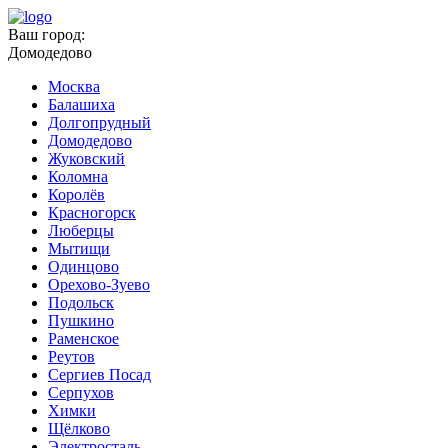
Ваш город:
Домодедово
Москва
Балашиха
Долгопрудный
Домодедово
Жуковский
Коломна
Королёв
Красногорск
Люберцы
Мытищи
Одинцово
Орехово-Зуево
Подольск
Пушкино
Раменское
Реутов
Сергиев Посад
Серпухов
Химки
Щёлково
Электросталь