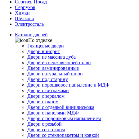
Сергиев Посад
Серпухов
Химки
Щёлково
Электросталь
Каталог дверей
По отделке
Глянцевые двери
Двери винорит
Двери из массива дуба
Двери из нержавеющей стали
Двери ламинированные
Двери натуральный шпон
Двери под старину
Двери порошковое напыление и МДФ
Двери с витражами
Двери с зеркалом
Двери с окном
Двери с отделкой винилискожа
Двери с панелями МДФ
Двери с порошковым напылением
Двери с резьбой
Двери со стеклом
Двери со стеклопакетом и ковкой