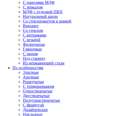
С панелями МДФ
С зеркалом
МДФ с отделкой ПВХ
Натуральный шпон
Со стеклопакетом и ковкой
Винорит
Со стеклом
С витражами
С резьбой
Филенчатые
Глянцевые
С окном
Под старину
Из нержавеющей стали
По особенностям
Элитные
Арочные
Решетчатые
С терморазрывом
Одностворчатые
Двустворчатые
Полуторастворчатые
С фрамугой
Дизайнерские
Накладные