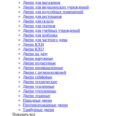
Двери для магазинов
Двери для медицинских учреждений
Двери для подсобных помещений
Двери для ресторанов
Двери для склада
Двери для театров
Двери для учебных учреждений
Двери для хозблока
Двери для частного дома
Двери КХН
Двери КХО
Двери на дачу
Двери наружные
Двери подъездные
Двери промышленные
Двери с шумоизоляцией
Двери сейфовые
Двери технические
Двери усиленные
Двери утепленные
Двери этажные
Парадные двери
Противопожарные двери
Тамбурные двери
Показать все