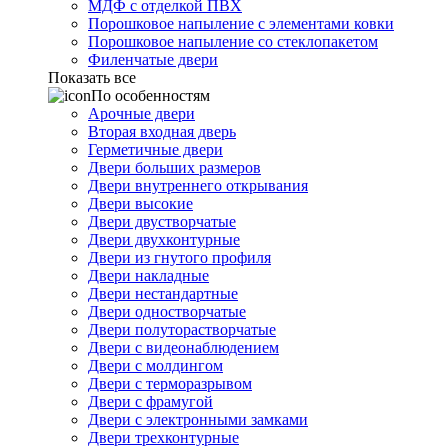
МДФ с отделкой ПВХ
Порошковое напыление с элементами ковки
Порошковое напыление со стеклопакетом
Филенчатые двери
Показать все
По особенностям
Арочные двери
Вторая входная дверь
Герметичные двери
Двери больших размеров
Двери внутреннего открывания
Двери высокие
Двери двустворчатые
Двери двухконтурные
Двери из гнутого профиля
Двери накладные
Двери нестандартные
Двери одностворчатые
Двери полуторастворчатые
Двери с видеонаблюдением
Двери с молдингом
Двери с терморазрывом
Двери с фрамугой
Двери с электронными замками
Двери трехконтурные