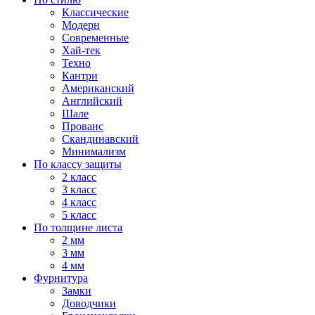
Классические
Модерн
Современные
Хай-тек
Техно
Кантри
Американский
Английский
Шале
Прованс
Скандинавский
Минимализм
По классу защиты
2 класс
3 класс
4 класс
5 класс
По толщине листа
2 мм
3 мм
4 мм
Фурнитура
Замки
Доводчики