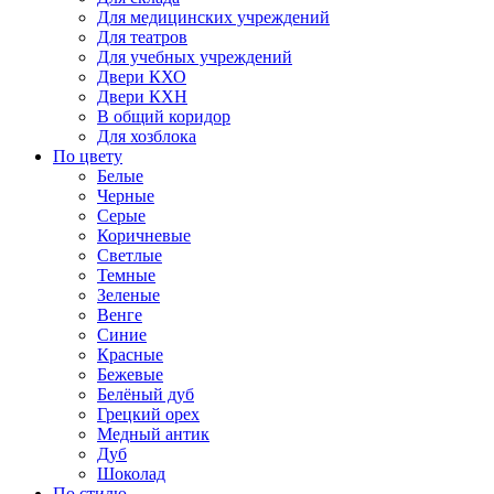
Для медицинских учреждений
Для театров
Для учебных учреждений
Двери КХО
Двери КХН
В общий коридор
Для хозблока
По цвету
Белые
Черные
Серые
Коричневые
Светлые
Темные
Зеленые
Венге
Синие
Красные
Бежевые
Белёный дуб
Грецкий орех
Медный антик
Дуб
Шоколад
По стилю