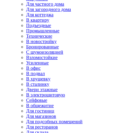
Для частного дома
Для загородного дома
Для коттеджа
В квартиру
Подъездные
Промышленные
Технические
В новостройку
Бронированные
С шумоизоляцией
Взломостойкие
Усиленные
В офис
В подвал
В хрущевку
В сталинку
Двери этажные
В электрощитовую
Сейфовые
В общежитие
Для гостиниц
Для магазинов
Для подсобных помещений
Для ресторанов
Для склада