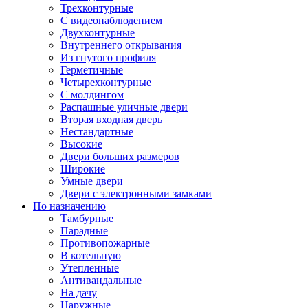
Трехконтурные
С видеонаблюдением
Двухконтурные
Внутреннего открывания
Из гнутого профиля
Герметичные
Четырехконтурные
С молдингом
Распашные уличные двери
Вторая входная дверь
Нестандартные
Высокие
Двери больших размеров
Широкие
Умные двери
Двери с электронными замками
По назначению
Тамбурные
Парадные
Противопожарные
В котельную
Утепленные
Антивандальные
На дачу
Наружные