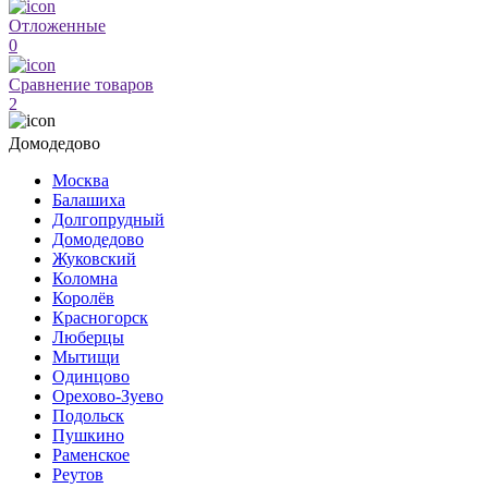
Отложенные
0
Сравнение товаров
2
Домодедово
Москва
Балашиха
Долгопрудный
Домодедово
Жуковский
Коломна
Королёв
Красногорск
Люберцы
Мытищи
Одинцово
Орехово-Зуево
Подольск
Пушкино
Раменское
Реутов