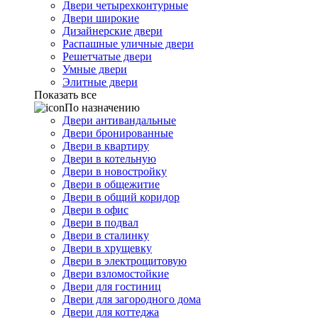
Двери четырехконтурные
Двери широкие
Дизайнерские двери
Распашные уличные двери
Решетчатые двери
Умные двери
Элитные двери
Показать все
По назначению
Двери антивандальные
Двери бронированные
Двери в квартиру
Двери в котельную
Двери в новостройку
Двери в общежитие
Двери в общий коридор
Двери в офис
Двери в подвал
Двери в сталинку
Двери в хрущевку
Двери в электрощитовую
Двери взломостойкие
Двери для гостиниц
Двери для загородного дома
Двери для коттеджа