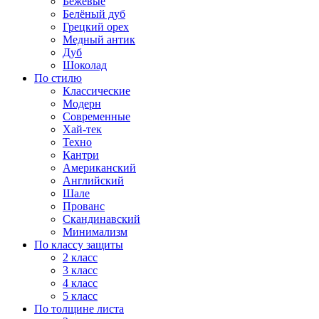
Бежевые
Белёный дуб
Грецкий орех
Медный антик
Дуб
Шоколад
По стилю
Классические
Модерн
Современные
Хай-тек
Техно
Кантри
Американский
Английский
Шале
Прованс
Скандинавский
Минимализм
По классу защиты
2 класс
3 класс
4 класс
5 класс
По толщине листа