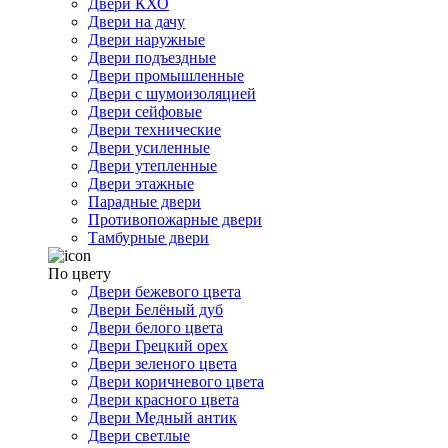
Двери КХО
Двери на дачу
Двери наружные
Двери подъездные
Двери промышленные
Двери с шумоизоляцией
Двери сейфовые
Двери технические
Двери усиленные
Двери утепленные
Двери этажные
Парадные двери
Противопожарные двери
Тамбурные двери
По цвету
Двери бежевого цвета
Двери Белёный дуб
Двери белого цвета
Двери Грецкий орех
Двери зеленого цвета
Двери коричневого цвета
Двери красного цвета
Двери Медный антик
Двери светлые