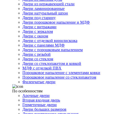
Двери из нержавеющей стали
Двери ламинированные
Двери натуральный шпон
Двери под старину
Двери порошковое напыление и МДФ
Двери с витражами
Двери с зеркалом
Двери с окном
Двери с отделкой винилискожа
Двери с панелями МДФ
Двери с порошковым напылением
Двери с резьбой
Двери со стеклом
Двери со стеклопакетом и ковкой
МДФ с отделкой ПВХ
Порошковое напыление с элементами ковки
Порошковое напыление со стеклопакетом
Филенчатые двери
По особенностям
Арочные двери
Вторая входная дверь
Герметичные двери
Двери больших размеров
Двери внутреннего открывания