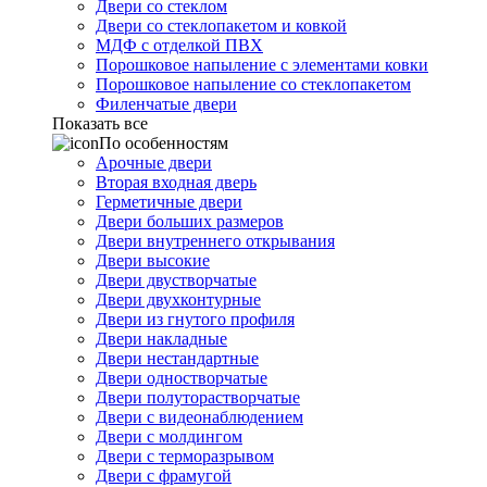
Двери со стеклом
Двери со стеклопакетом и ковкой
МДФ с отделкой ПВХ
Порошковое напыление с элементами ковки
Порошковое напыление со стеклопакетом
Филенчатые двери
Показать все
По особенностям
Арочные двери
Вторая входная дверь
Герметичные двери
Двери больших размеров
Двери внутреннего открывания
Двери высокие
Двери двустворчатые
Двери двухконтурные
Двери из гнутого профиля
Двери накладные
Двери нестандартные
Двери одностворчатые
Двери полуторастворчатые
Двери с видеонаблюдением
Двери с молдингом
Двери с терморазрывом
Двери с фрамугой