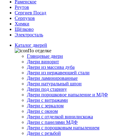
Раменское
Реутов
Сергиев Посад
Серпухов
Химки
Щёлково
Электросталь
Каталог дверей
По отделке
Глянцевые двери
Двери винорит
Двери из массива дуба
Двери из нержавеющей стали
Двери ламинированные
Двери натуральный шпон
Двери под старину
Двери порошковое напыление и МДФ
Двери с витражами
Двери с зеркалом
Двери с окном
Двери с отделкой винилискожа
Двери с панелями МДФ
Двери с порошковым напылением
Двери с резьбой