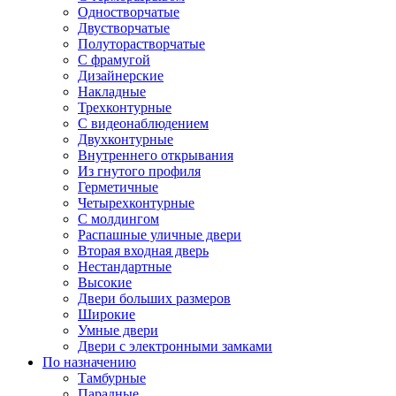
Одностворчатые
Двустворчатые
Полуторастворчатые
С фрамугой
Дизайнерские
Накладные
Трехконтурные
С видеонаблюдением
Двухконтурные
Внутреннего открывания
Из гнутого профиля
Герметичные
Четырехконтурные
С молдингом
Распашные уличные двери
Вторая входная дверь
Нестандартные
Высокие
Двери больших размеров
Широкие
Умные двери
Двери с электронными замками
По назначению
Тамбурные
Парадные