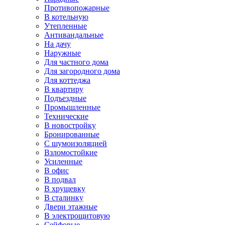
Противопожарные
В котельную
Утепленные
Антивандальные
На дачу
Наружные
Для частного дома
Для загородного дома
Для коттеджа
В квартиру
Подъездные
Промышленные
Технические
В новостройку
Бронированные
С шумоизоляцией
Взломостойкие
Усиленные
В офис
В подвал
В хрущевку
В сталинку
Двери этажные
В электрощитовую
Сейфовые