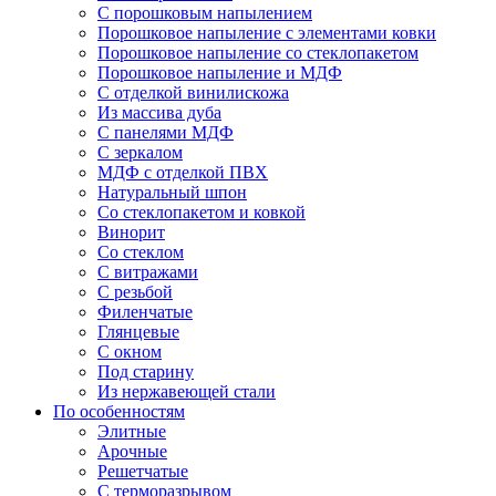
С порошковым напылением
Порошковое напыление с элементами ковки
Порошковое напыление со стеклопакетом
Порошковое напыление и МДФ
С отделкой винилискожа
Из массива дуба
С панелями МДФ
С зеркалом
МДФ с отделкой ПВХ
Натуральный шпон
Со стеклопакетом и ковкой
Винорит
Со стеклом
С витражами
С резьбой
Филенчатые
Глянцевые
С окном
Под старину
Из нержавеющей стали
По особенностям
Элитные
Арочные
Решетчатые
С терморазрывом