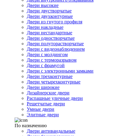
Двери высокие
Двери двустворчатые
Двери двухконтурные
Двери из гнутого профиля
Двери накладные
Двери нестандартные
Двери одностворчатые
Двери полуторастворчатые
Двери с видеонаблюдением
Двери с молдингом
Двери с терморазрывом
Двери с фрамугой
Двери с электронными замками
Двери трехконтурные
Двери четырехконтурные
Двери широкие
Дизайнерские двери
Распашные уличные двери
Решетчатые двери
Умные двери
Элитные двери
По назначению
Двери антивандальные