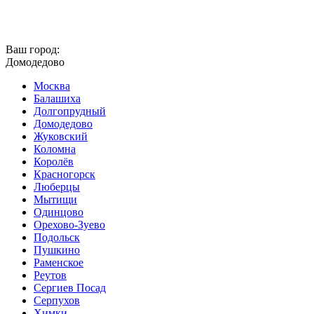
Ваш город:
Домодедово
Москва
Балашиха
Долгопрудный
Домодедово
Жуковский
Коломна
Королёв
Красногорск
Люберцы
Мытищи
Одинцово
Орехово-Зуево
Подольск
Пушкино
Раменское
Реутов
Сергиев Посад
Серпухов
Химки