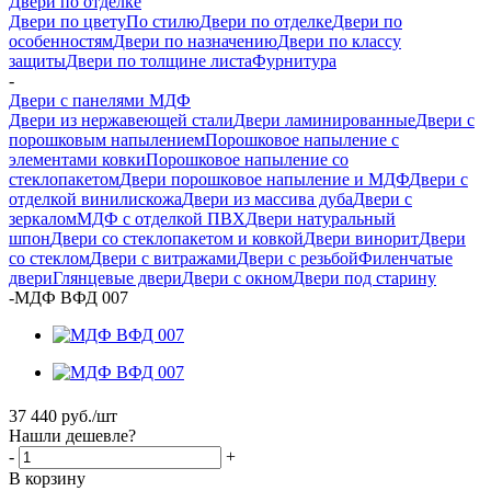
Двери по отделке
Двери по цвету
По стилю
Двери по отделке
Двери по
особенностям
Двери по назначению
Двери по классу
защиты
Двери по толщине листа
Фурнитура
-
Двери с панелями МДФ
Двери из нержавеющей стали
Двери ламинированные
Двери с
порошковым напылением
Порошковое напыление с
элементами ковки
Порошковое напыление со
стеклопакетом
Двери порошковое напыление и МДФ
Двери с
отделкой винилискожа
Двери из массива дуба
Двери с
зеркалом
МДФ с отделкой ПВХ
Двери натуральный
шпон
Двери со стеклопакетом и ковкой
Двери винорит
Двери
со стеклом
Двери с витражами
Двери с резьбой
Филенчатые
двери
Глянцевые двери
Двери с окном
Двери под старину
-
МДФ ВФД 007
37 440
руб.
/шт
Нашли дешевле?
-
+
В корзину