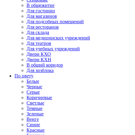
В общежитие
Для гостиниц
Для магазинов
Для подсобных помещений
Для ресторанов
Для склада
Для медицинских учреждений
Для театров
Для учебных учреждений
Двери КХО
Двери КХН
В общий коридор
Для хозблока
По цвету
Белые
Черные
Серые
Коричневые
Светлые
Темные
Зеленые
Венге
Синие
Красные