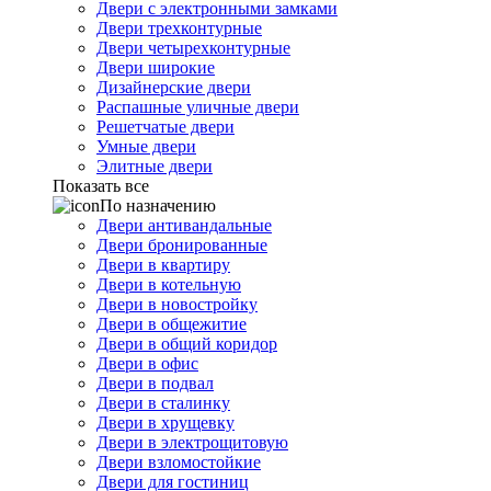
Двери с электронными замками
Двери трехконтурные
Двери четырехконтурные
Двери широкие
Дизайнерские двери
Распашные уличные двери
Решетчатые двери
Умные двери
Элитные двери
Показать все
По назначению
Двери антивандальные
Двери бронированные
Двери в квартиру
Двери в котельную
Двери в новостройку
Двери в общежитие
Двери в общий коридор
Двери в офис
Двери в подвал
Двери в сталинку
Двери в хрущевку
Двери в электрощитовую
Двери взломостойкие
Двери для гостиниц