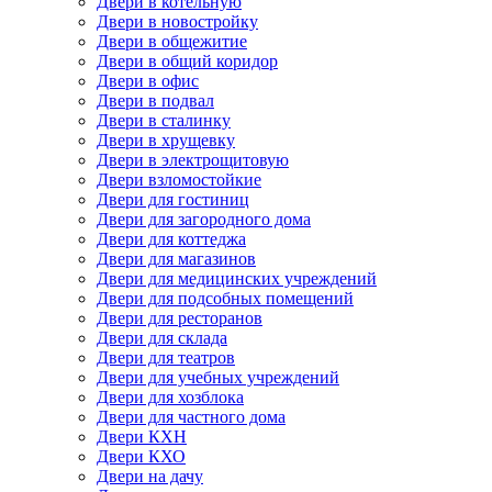
Двери в котельную
Двери в новостройку
Двери в общежитие
Двери в общий коридор
Двери в офис
Двери в подвал
Двери в сталинку
Двери в хрущевку
Двери в электрощитовую
Двери взломостойкие
Двери для гостиниц
Двери для загородного дома
Двери для коттеджа
Двери для магазинов
Двери для медицинских учреждений
Двери для подсобных помещений
Двери для ресторанов
Двери для склада
Двери для театров
Двери для учебных учреждений
Двери для хозблока
Двери для частного дома
Двери КХН
Двери КХО
Двери на дачу