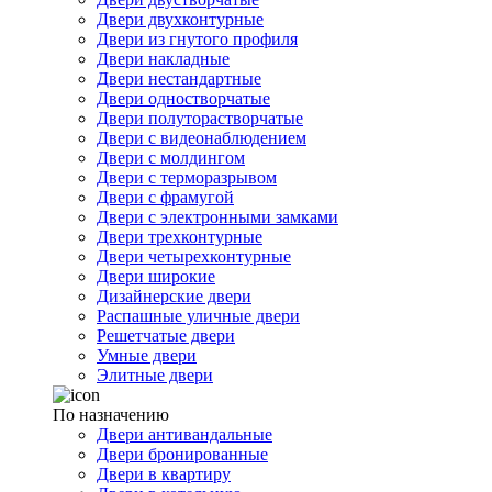
Двери двухконтурные
Двери из гнутого профиля
Двери накладные
Двери нестандартные
Двери одностворчатые
Двери полуторастворчатые
Двери с видеонаблюдением
Двери с молдингом
Двери с терморазрывом
Двери с фрамугой
Двери с электронными замками
Двери трехконтурные
Двери четырехконтурные
Двери широкие
Дизайнерские двери
Распашные уличные двери
Решетчатые двери
Умные двери
Элитные двери
По назначению
Двери антивандальные
Двери бронированные
Двери в квартиру