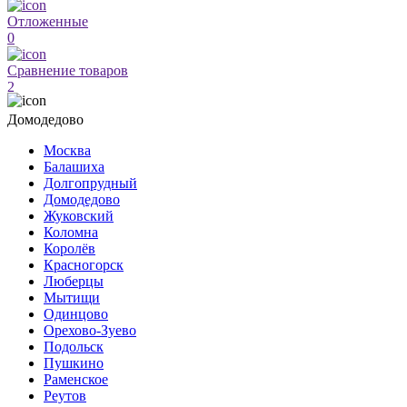
Отложенные
0
Сравнение товаров
2
Домодедово
Москва
Балашиха
Долгопрудный
Домодедово
Жуковский
Коломна
Королёв
Красногорск
Люберцы
Мытищи
Одинцово
Орехово-Зуево
Подольск
Пушкино
Раменское
Реутов