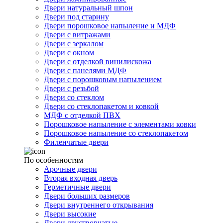
Двери натуральный шпон
Двери под старину
Двери порошковое напыление и МДФ
Двери с витражами
Двери с зеркалом
Двери с окном
Двери с отделкой винилискожа
Двери с панелями МДФ
Двери с порошковым напылением
Двери с резьбой
Двери со стеклом
Двери со стеклопакетом и ковкой
МДФ с отделкой ПВХ
Порошковое напыление с элементами ковки
Порошковое напыление со стеклопакетом
Филенчатые двери
По особенностям
Арочные двери
Вторая входная дверь
Герметичные двери
Двери больших размеров
Двери внутреннего открывания
Двери высокие
Двери двустворчатые