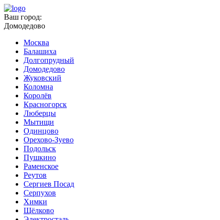
Ваш город:
Домодедово
Москва
Балашиха
Долгопрудный
Домодедово
Жуковский
Коломна
Королёв
Красногорск
Люберцы
Мытищи
Одинцово
Орехово-Зуево
Подольск
Пушкино
Раменское
Реутов
Сергиев Посад
Серпухов
Химки
Щёлково
Электросталь