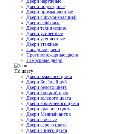
Двери наружные
Двери подъездные
Двери промышленные
Двери с шумоизоляцией
Двери сейфовые
Двери технические
Двери усиленные
Двери утепленные
Двери этажные
Парадные двери
Противопожарные двери
Тамбурные двери
По цвету
Двери бежевого цвета
Двери Белёный дуб
Двери белого цвета
Двери Грецкий орех
Двери зеленого цвета
Двери коричневого цвета
Двери красного цвета
Двери Медный антик
Двери светлые
Двери серого цвета
Двери синего цвета