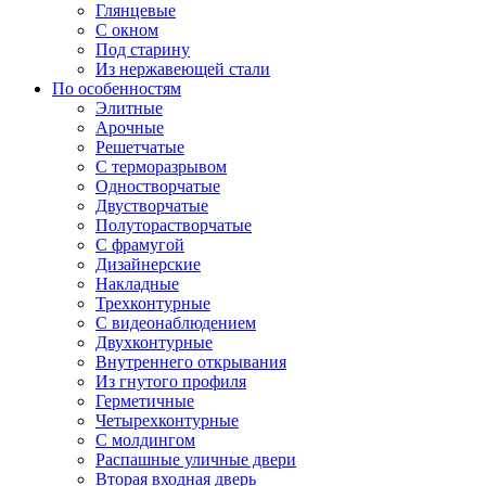
Глянцевые
С окном
Под старину
Из нержавеющей стали
По особенностям
Элитные
Арочные
Решетчатые
С терморазрывом
Одностворчатые
Двустворчатые
Полуторастворчатые
С фрамугой
Дизайнерские
Накладные
Трехконтурные
С видеонаблюдением
Двухконтурные
Внутреннего открывания
Из гнутого профиля
Герметичные
Четырехконтурные
С молдингом
Распашные уличные двери
Вторая входная дверь