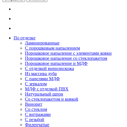
По отделке
Ламинированные
С порошковым напылением
Порошковое напыление с элементами ковки
Порошковое напыление со стеклопакетом
Порошковое напыление и МДФ
С отделкой винилискожа
Из массива дуба
С панелями МДФ
С зеркалом
МДФ с отделкой ПВХ
Натуральный шпон
Со стеклопакетом и ковкой
Винорит
Со стеклом
С витражами
С резьбой
Филенчатые