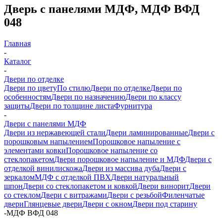
Дверь с панелями МДФ, МДФ ВФД
048
Главная
-
Каталог
-
Двери по отделке
Двери по цвету
По стилю
Двери по отделке
Двери по
особенностям
Двери по назначению
Двери по классу
защиты
Двери по толщине листа
Фурнитура
-
Двери с панелями МДФ
Двери из нержавеющей стали
Двери ламинированные
Двери с
порошковым напылением
Порошковое напыление с
элементами ковки
Порошковое напыление со
стеклопакетом
Двери порошковое напыление и МДФ
Двери с
отделкой винилискожа
Двери из массива дуба
Двери с
зеркалом
МДФ с отделкой ПВХ
Двери натуральный
шпон
Двери со стеклопакетом и ковкой
Двери винорит
Двери
со стеклом
Двери с витражами
Двери с резьбой
Филенчатые
двери
Глянцевые двери
Двери с окном
Двери под старину
-
МДФ ВФД 048