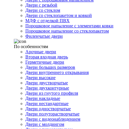
Двери с резьбой
Двери со стеклом
Двери со стеклопакетом и ковкой
МДФ с отделкой ПВХ
Порошковое напыление с элементами ковки
Порошковое напыление со стеклопакетом
Филенчатые двери
По особенностям
Арочные двери
Вторая входная дверь
Герметичные двери
Двери больших размеров
Двери внутреннего открывания
Двери высокие
Двери двустворчатые
Двери двухконтурные
Двери из гнутого профиля
Двери накладные
Двери нестандартные
Двери одностворчатые
Двери полуторастворчатые
Двери с видеонаблюдением
Двери с молдингом