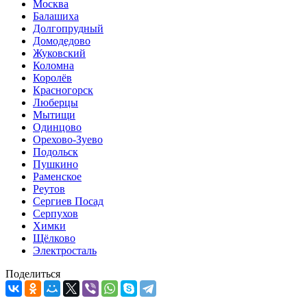
Москва
Балашиха
Долгопрудный
Домодедово
Жуковский
Коломна
Королёв
Красногорск
Люберцы
Мытищи
Одинцово
Орехово-Зуево
Подольск
Пушкино
Раменское
Реутов
Сергиев Посад
Серпухов
Химки
Щёлково
Электросталь
Поделиться