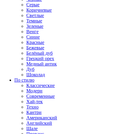
Серые
Коричневые
Светлые
Темные
Зеленые
Венге
Синие
Красные
Бежевые
Белёный дуб
Грецкий орех
Медный антик
Дуб
Шоколад
По стилю
Классические
Модерн
Современные
Хай-тек
Техно
Кантри
Американский
Английский
Шале
Прованс