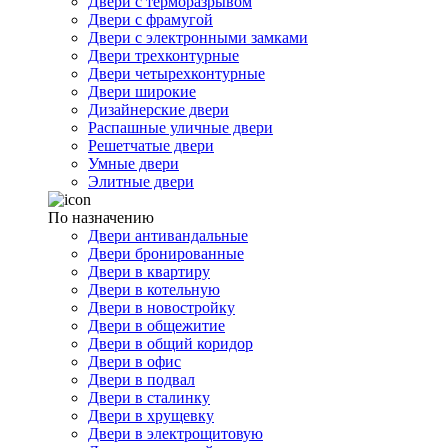
Двери с терморазрывом
Двери с фрамугой
Двери с электронными замками
Двери трехконтурные
Двери четырехконтурные
Двери широкие
Дизайнерские двери
Распашные уличные двери
Решетчатые двери
Умные двери
Элитные двери
По назначению
Двери антивандальные
Двери бронированные
Двери в квартиру
Двери в котельную
Двери в новостройку
Двери в общежитие
Двери в общий коридор
Двери в офис
Двери в подвал
Двери в сталинку
Двери в хрущевку
Двери в электрощитовую