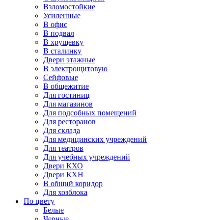
Взломостойкие
Усиленные
В офис
В подвал
В хрущевку
В сталинку
Двери этажные
В электрощитовую
Сейфовые
В общежитие
Для гостиниц
Для магазинов
Для подсобных помещений
Для ресторанов
Для склада
Для медицинских учреждений
Для театров
Для учебных учреждений
Двери КХО
Двери КХН
В общий коридор
Для хозблока
По цвету
Белые
Черные