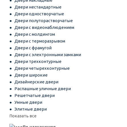
Двери накладные
Двери нестандартные
Двери одностворчатые
Двери полуторастворчатые
Двери с видеонаблюдением
Двери с молдингом
Двери с терморазрывом
Двери с фрамугой
Двери с электронными замками
Двери трехконтурные
Двери четырехконтурные
Двери широкие
Дизайнерские двери
Распашные уличные двери
Решетчатые двери
Умные двери
Элитные двери
Показать все
По назначению