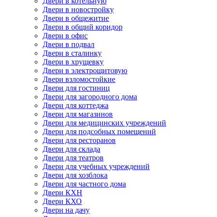
Двери в котельную
Двери в новостройку
Двери в общежитие
Двери в общий коридор
Двери в офис
Двери в подвал
Двери в сталинку
Двери в хрущевку
Двери в электрощитовую
Двери взломостойкие
Двери для гостиниц
Двери для загородного дома
Двери для коттеджа
Двери для магазинов
Двери для медицинских учреждений
Двери для подсобных помещений
Двери для ресторанов
Двери для склада
Двери для театров
Двери для учебных учреждений
Двери для хозблока
Двери для частного дома
Двери КХН
Двери КХО
Двери на дачу