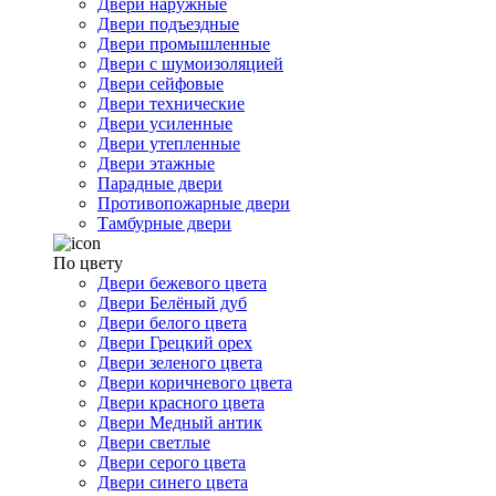
Двери наружные
Двери подъездные
Двери промышленные
Двери с шумоизоляцией
Двери сейфовые
Двери технические
Двери усиленные
Двери утепленные
Двери этажные
Парадные двери
Противопожарные двери
Тамбурные двери
По цвету
Двери бежевого цвета
Двери Белёный дуб
Двери белого цвета
Двери Грецкий орех
Двери зеленого цвета
Двери коричневого цвета
Двери красного цвета
Двери Медный антик
Двери светлые
Двери серого цвета
Двери синего цвета