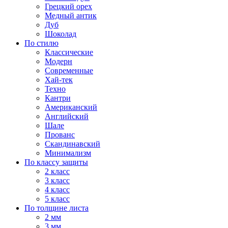
Грецкий орех
Медный антик
Дуб
Шоколад
По стилю
Классические
Модерн
Современные
Хай-тек
Техно
Кантри
Американский
Английский
Шале
Прованс
Скандинавский
Минимализм
По классу защиты
2 класс
3 класс
4 класс
5 класс
По толщине листа
2 мм
3 мм