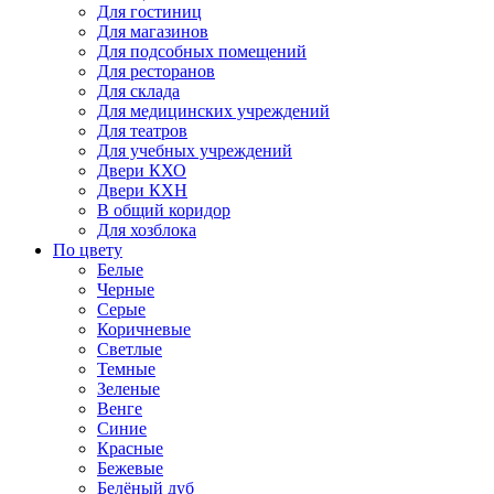
Для гостиниц
Для магазинов
Для подсобных помещений
Для ресторанов
Для склада
Для медицинских учреждений
Для театров
Для учебных учреждений
Двери КХО
Двери КХН
В общий коридор
Для хозблока
По цвету
Белые
Черные
Серые
Коричневые
Светлые
Темные
Зеленые
Венге
Синие
Красные
Бежевые
Белёный дуб