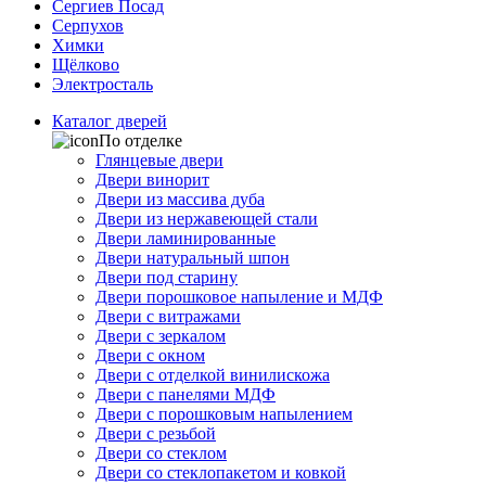
Сергиев Посад
Серпухов
Химки
Щёлково
Электросталь
Каталог дверей
По отделке
Глянцевые двери
Двери винорит
Двери из массива дуба
Двери из нержавеющей стали
Двери ламинированные
Двери натуральный шпон
Двери под старину
Двери порошковое напыление и МДФ
Двери с витражами
Двери с зеркалом
Двери с окном
Двери с отделкой винилискожа
Двери с панелями МДФ
Двери с порошковым напылением
Двери с резьбой
Двери со стеклом
Двери со стеклопакетом и ковкой