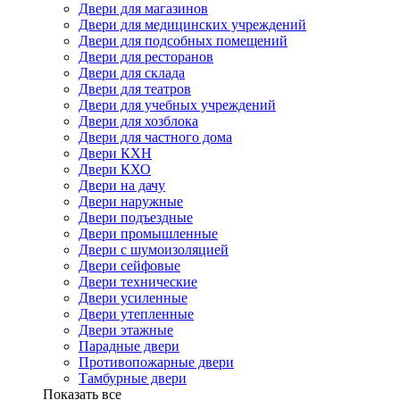
Двери для магазинов
Двери для медицинских учреждений
Двери для подсобных помещений
Двери для ресторанов
Двери для склада
Двери для театров
Двери для учебных учреждений
Двери для хозблока
Двери для частного дома
Двери КХН
Двери КХО
Двери на дачу
Двери наружные
Двери подъездные
Двери промышленные
Двери с шумоизоляцией
Двери сейфовые
Двери технические
Двери усиленные
Двери утепленные
Двери этажные
Парадные двери
Противопожарные двери
Тамбурные двери
Показать все