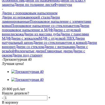
особенностям
Двери по назначению
Двери по классу
защиты
Двери по толщине листа
Фурнитура
-
Двери с порошковым напылением
Двери из нержавеющей стали
Двери
ламинированные
Порошковое напыление с элементами
ковки
Порошковое напыление со стеклопакетом
Двери
порошковое напыление и МДФ
Двери с отделкой
винилискожа
Двери из массива дуба
Двери с панелями
МДФ
Двери с зеркалом
МДФ с отделкой ПВХ
Двери
натуральный шпон
Двери со стеклопакетом и ковкой
Двери
винорит
Двери со стеклом
Двери с витражами
Двери с
резьбой
Филенчатые двери
Глянцевые двери
Двери с
окном
Двери под старину
-
Трехконтурная 40
Лучшая цена!
20 800
руб.
/шт
Нашли дешевле?
-
+
В корзину