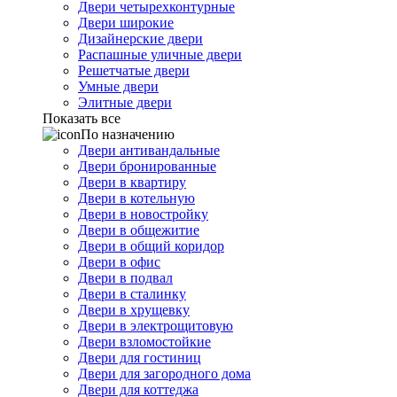
Двери четырехконтурные
Двери широкие
Дизайнерские двери
Распашные уличные двери
Решетчатые двери
Умные двери
Элитные двери
Показать все
По назначению
Двери антивандальные
Двери бронированные
Двери в квартиру
Двери в котельную
Двери в новостройку
Двери в общежитие
Двери в общий коридор
Двери в офис
Двери в подвал
Двери в сталинку
Двери в хрущевку
Двери в электрощитовую
Двери взломостойкие
Двери для гостиниц
Двери для загородного дома
Двери для коттеджа