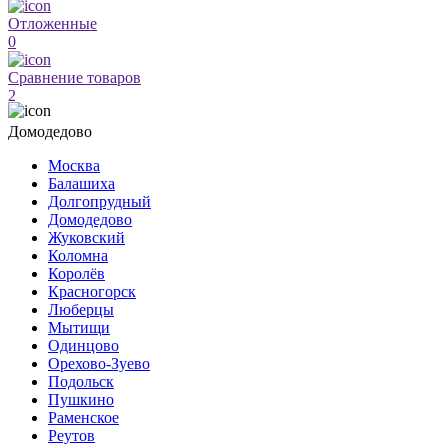
Отложенные
0
Сравнение товаров
2
Домодедово
Москва
Балашиха
Долгопрудный
Домодедово
Жуковский
Коломна
Королёв
Красногорск
Люберцы
Мытищи
Одинцово
Орехово-Зуево
Подольск
Пушкино
Раменское
Реутов