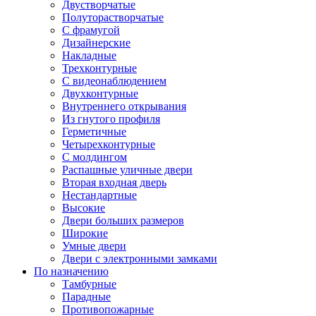
Двустворчатые
Полуторастворчатые
С фрамугой
Дизайнерские
Накладные
Трехконтурные
С видеонаблюдением
Двухконтурные
Внутреннего открывания
Из гнутого профиля
Герметичные
Четырехконтурные
С молдингом
Распашные уличные двери
Вторая входная дверь
Нестандартные
Высокие
Двери больших размеров
Широкие
Умные двери
Двери с электронными замками
По назначению
Тамбурные
Парадные
Противопожарные