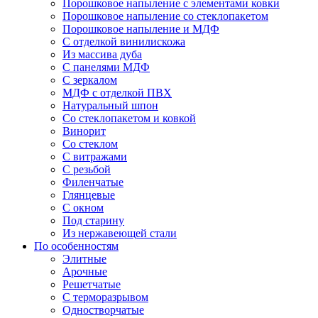
Порошковое напыление с элементами ковки
Порошковое напыление со стеклопакетом
Порошковое напыление и МДФ
С отделкой винилискожа
Из массива дуба
С панелями МДФ
С зеркалом
МДФ с отделкой ПВХ
Натуральный шпон
Со стеклопакетом и ковкой
Винорит
Со стеклом
С витражами
С резьбой
Филенчатые
Глянцевые
С окном
Под старину
Из нержавеющей стали
По особенностям
Элитные
Арочные
Решетчатые
С терморазрывом
Одностворчатые