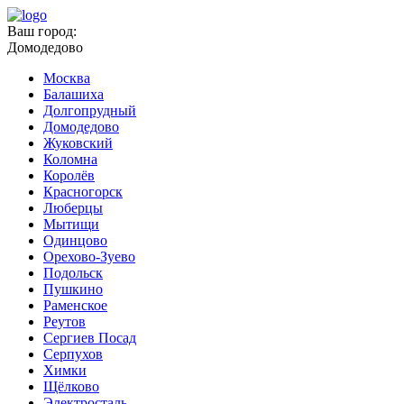
Ваш город:
Домодедово
Москва
Балашиха
Долгопрудный
Домодедово
Жуковский
Коломна
Королёв
Красногорск
Люберцы
Мытищи
Одинцово
Орехово-Зуево
Подольск
Пушкино
Раменское
Реутов
Сергиев Посад
Серпухов
Химки
Щёлково
Электросталь