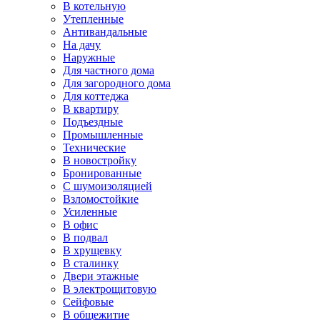
В котельную
Утепленные
Антивандальные
На дачу
Наружные
Для частного дома
Для загородного дома
Для коттеджа
В квартиру
Подъездные
Промышленные
Технические
В новостройку
Бронированные
С шумоизоляцией
Взломостойкие
Усиленные
В офис
В подвал
В хрущевку
В сталинку
Двери этажные
В электрощитовую
Сейфовые
В общежитие