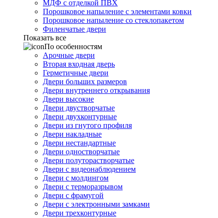
МДФ с отделкой ПВХ
Порошковое напыление с элементами ковки
Порошковое напыление со стеклопакетом
Филенчатые двери
Показать все
По особенностям
Арочные двери
Вторая входная дверь
Герметичные двери
Двери больших размеров
Двери внутреннего открывания
Двери высокие
Двери двустворчатые
Двери двухконтурные
Двери из гнутого профиля
Двери накладные
Двери нестандартные
Двери одностворчатые
Двери полуторастворчатые
Двери с видеонаблюдением
Двери с молдингом
Двери с терморазрывом
Двери с фрамугой
Двери с электронными замками
Двери трехконтурные