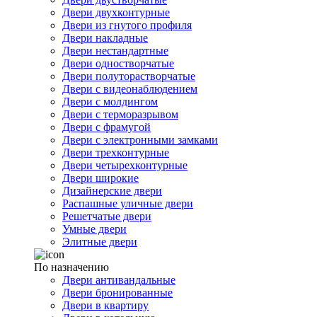
Двери двухконтурные
Двери из гнутого профиля
Двери накладные
Двери нестандартные
Двери одностворчатые
Двери полуторастворчатые
Двери с видеонаблюдением
Двери с молдингом
Двери с терморазрывом
Двери с фрамугой
Двери с электронными замками
Двери трехконтурные
Двери четырехконтурные
Двери широкие
Дизайнерские двери
Распашные уличные двери
Решетчатые двери
Умные двери
Элитные двери
По назначению
Двери антивандальные
Двери бронированные
Двери в квартиру