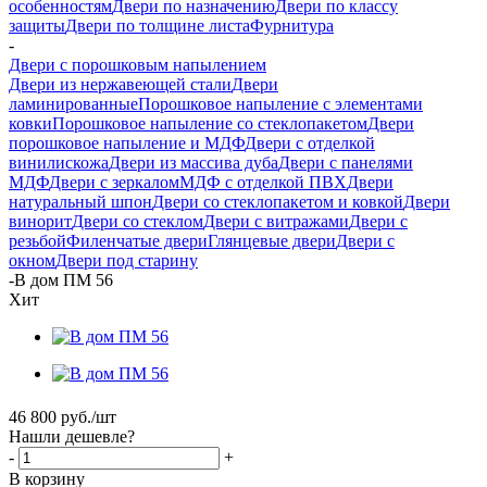
особенностям
Двери по назначению
Двери по классу
защиты
Двери по толщине листа
Фурнитура
-
Двери с порошковым напылением
Двери из нержавеющей стали
Двери
ламинированные
Порошковое напыление с элементами
ковки
Порошковое напыление со стеклопакетом
Двери
порошковое напыление и МДФ
Двери с отделкой
винилискожа
Двери из массива дуба
Двери с панелями
МДФ
Двери с зеркалом
МДФ с отделкой ПВХ
Двери
натуральный шпон
Двери со стеклопакетом и ковкой
Двери
винорит
Двери со стеклом
Двери с витражами
Двери с
резьбой
Филенчатые двери
Глянцевые двери
Двери с
окном
Двери под старину
-
В дом ПМ 56
Хит
46 800
руб.
/шт
Нашли дешевле?
-
+
В корзину