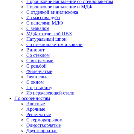
Порошковое напыление со стеклопакетом
Порошковое напыление и МДФ
С отделкой винилискожа
Из массива дуба
С панелями МДФ
С зеркалом
МДФ с отделкой ПВХ
Натуральный шпон
Со стеклопакетом и ковкой
Винорит
Со стеклом
С витражами
С резьбой
Филенчатые
Глянцевые
С окном
Под старину
Из нержавеющей стали
По особенностям
Элитные
Арочные
Решетчатые
С терморазрывом
Одностворчатые
Двустворчатые