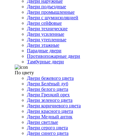
Двери наружные
Двери подъездные
Двери промышленные
Двери с шумоизоляцией
Двери сейфовые
Двери технические
Двери усиленные
Двери утепленные
Двери этажные
Парадные двери
Противопожарные двери
Тамбурные двери
По цвету
Двери бежевого цвета
Двери Белёный дуб
Двери белого цвета
Двери Грецкий орех
Двери зеленого цвета
Двери коричневого цвета
Двери красного цвета
Двери Медный антик
Двери светлые
Двери серого цвета
Двери синего цвета