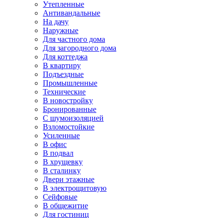
Утепленные
Антивандальные
На дачу
Наружные
Для частного дома
Для загородного дома
Для коттеджа
В квартиру
Подъездные
Промышленные
Технические
В новостройку
Бронированные
С шумоизоляцией
Взломостойкие
Усиленные
В офис
В подвал
В хрущевку
В сталинку
Двери этажные
В электрощитовую
Сейфовые
В общежитие
Для гостиниц