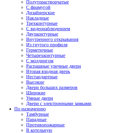
Полуторастворчатые
С фрамугой
Дизайнерские
Накладные
Трехконтурные
С видеонаблюдением
Двухконтурные
Внутреннего открывания
Из гнутого профиля
Герметичные
Четырехконтурные
С молдингом
Распашные уличные двери
Вторая входная дверь
Нестандартные
Высокие
Двери больших размеров
Широкие
Умные двери
Двери с электронными замками
По назначению
Тамбурные
Парадные
Противопожарные
В котельную