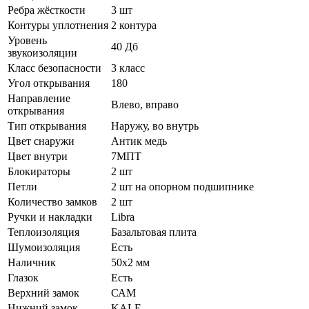
Ребра жёсткости
3 шт
Контуры уплотнения
2 контура
Уровень
40 Дб
звукоизоляции
Класс безопасности
3 класс
Угол открывания
180
Направление
Влево, вправо
открывания
Тип открывания
Наружу, во внутрь
Цвет снаружи
Антик медь
Цвет внутри
7МПТ
Блокираторы
2 шт
Петли
2 шт на опорном подшипнике
Количество замков
2 шт
Ручки и накладки
Libra
Теплоизоляция
Базальтовая плита
Шумоизоляция
Есть
Наличник
50х2 мм
Глазок
Есть
Верхний замок
САМ
Нижний замок
KALE