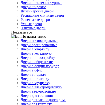
Двери четырехконтурные
Двери широкие
Дизайнерские двери
Распашные уличные двери
Решетчатые двери
Умные двери
Элитные двери
Показать все
По назначению
Двери антивандальные
Двери бронированные
Двери в квартиру
Двери в котельную
Двери в новостройку
Двери в общежитие
Двери в общий коридор
Двери в офис
Двери в подвал
Двери в сталинку
Двери в хрущевку
Двери в электрощитовую
Двери взломостойкие
Двери для гостиниц
Двери для загородного дома
Двери для коттеджа