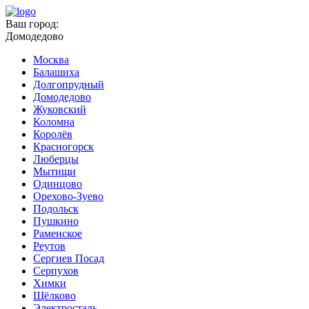
Ваш город:
Домодедово
Москва
Балашиха
Долгопрудный
Домодедово
Жуковский
Коломна
Королёв
Красногорск
Люберцы
Мытищи
Одинцово
Орехово-Зуево
Подольск
Пушкино
Раменское
Реутов
Сергиев Посад
Серпухов
Химки
Щёлково
Электросталь