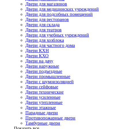
Двери для магазинов
Двери для медицинских учреждений
Двери для подсобных помещений
Двери для ресторанов
Двери для склада
Двери для театров
Двери для учебных учреждений
Двери для хозблока
Двери для частного дома
Двери КХН
Двери КХО
Двери на дачу
Двери наружные
Двери подъездные
Двери промышленные
Двери с шумоизоляцией
Двери сейфовые
Двери технические
Двери усиленные
Двери утепленные
Двери этажные
Парадные двери
Противопожарные двери
Тамбурные двери
Показать все