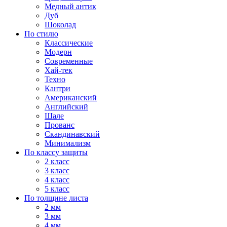
Медный антик
Дуб
Шоколад
По стилю
Классические
Модерн
Современные
Хай-тек
Техно
Кантри
Американский
Английский
Шале
Прованс
Скандинавский
Минимализм
По классу защиты
2 класс
3 класс
4 класс
5 класс
По толщине листа
2 мм
3 мм
4 мм