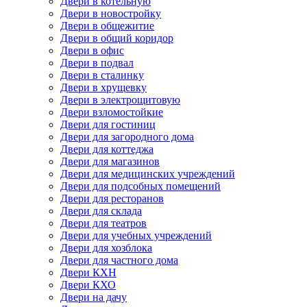
Двери в котельную
Двери в новостройку
Двери в общежитие
Двери в общий коридор
Двери в офис
Двери в подвал
Двери в сталинку
Двери в хрущевку
Двери в электрощитовую
Двери взломостойкие
Двери для гостиниц
Двери для загородного дома
Двери для коттеджа
Двери для магазинов
Двери для медицинских учреждений
Двери для подсобных помещений
Двери для ресторанов
Двери для склада
Двери для театров
Двери для учебных учреждений
Двери для хозблока
Двери для частного дома
Двери КХН
Двери КХО
Двери на дачу