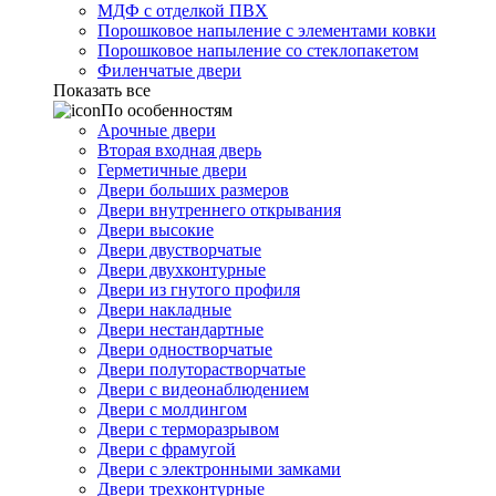
МДФ с отделкой ПВХ
Порошковое напыление с элементами ковки
Порошковое напыление со стеклопакетом
Филенчатые двери
Показать все
По особенностям
Арочные двери
Вторая входная дверь
Герметичные двери
Двери больших размеров
Двери внутреннего открывания
Двери высокие
Двери двустворчатые
Двери двухконтурные
Двери из гнутого профиля
Двери накладные
Двери нестандартные
Двери одностворчатые
Двери полуторастворчатые
Двери с видеонаблюдением
Двери с молдингом
Двери с терморазрывом
Двери с фрамугой
Двери с электронными замками
Двери трехконтурные