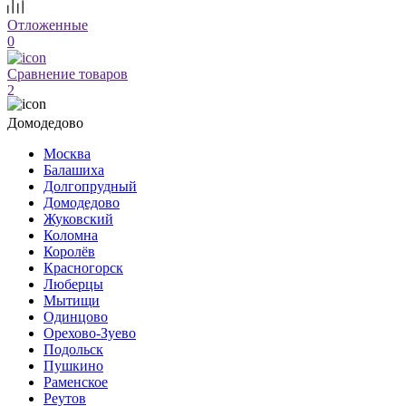
Отложенные
0
Сравнение товаров
2
Домодедово
Москва
Балашиха
Долгопрудный
Домодедово
Жуковский
Коломна
Королёв
Красногорск
Люберцы
Мытищи
Одинцово
Орехово-Зуево
Подольск
Пушкино
Раменское
Реутов