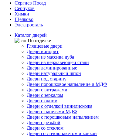
Сергиев Посад
Серпухов
Химки
Щёлково
Электросталь
Каталог дверей
По отделке
Глянцевые двери
Двери винорит
Двери из массива дуба
Двери из нержавеющей стали
Двери ламинированные
Двери натуральный шпон
Двери под старину
Двери порошковое напыление и МДФ
Двери с витражами
Двери с зеркалом
Двери с окном
Двери с отделкой винилискожа
Двери с панелями МДФ
Двери с порошковым напылением
Двери с резьбой
Двери со стеклом
Двери со стеклопакетом и ковкой