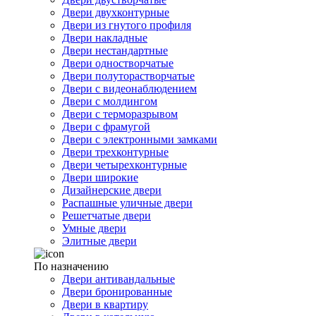
Двери двухконтурные
Двери из гнутого профиля
Двери накладные
Двери нестандартные
Двери одностворчатые
Двери полуторастворчатые
Двери с видеонаблюдением
Двери с молдингом
Двери с терморазрывом
Двери с фрамугой
Двери с электронными замками
Двери трехконтурные
Двери четырехконтурные
Двери широкие
Дизайнерские двери
Распашные уличные двери
Решетчатые двери
Умные двери
Элитные двери
По назначению
Двери антивандальные
Двери бронированные
Двери в квартиру