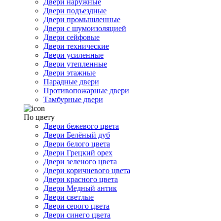
Двери наружные
Двери подъездные
Двери промышленные
Двери с шумоизоляцией
Двери сейфовые
Двери технические
Двери усиленные
Двери утепленные
Двери этажные
Парадные двери
Противопожарные двери
Тамбурные двери
По цвету
Двери бежевого цвета
Двери Белёный дуб
Двери белого цвета
Двери Грецкий орех
Двери зеленого цвета
Двери коричневого цвета
Двери красного цвета
Двери Медный антик
Двери светлые
Двери серого цвета
Двери синего цвета