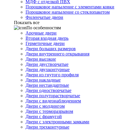
МДФ с отделкой ПВХ
Порошковое напыление с элементами ковки
Порошковое напыление со стеклопакетом
Филенчатые двери
Показать все
По особенностям
Арочные двери
Вторая входная дверь
Герметичные двери
Двери больших размеров
Двери внутреннего открывания
Двери высокие
Двери двустворчатые
Двери двухконтурные
Двери из гнутого профиля
Двери накладные
Двери нестандартные
Двери одностворчатые
Двери полуторастворчатые
Двери с видеонаблюдением
Двери с молдингом
Двери с терморазрывом
Двери с фрамугой
Двери с электронными замками
Двери трехконтурные