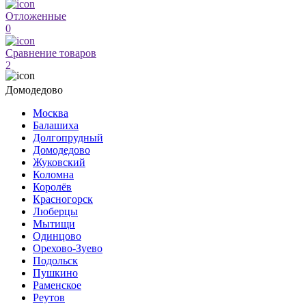
Отложенные
0
Сравнение товаров
2
Домодедово
Москва
Балашиха
Долгопрудный
Домодедово
Жуковский
Коломна
Королёв
Красногорск
Люберцы
Мытищи
Одинцово
Орехово-Зуево
Подольск
Пушкино
Раменское
Реутов