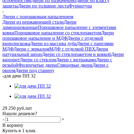
особенностям
Двери по назначению
Двери по классу
защиты
Двери по толщине листа
Фурнитура
-
Двери с порошковым напылением
Двери из нержавеющей стали
Двери
ламинированные
Порошковое напыление с элементами
ковки
Порошковое напыление со стеклопакетом
Двери
порошковое напыление и МДФ
Двери с отделкой
винилискожа
Двери из массива дуба
Двери с панелями
МДФ
Двери с зеркалом
МДФ с отделкой ПВХ
Двери
натуральный шпон
Двери со стеклопакетом и ковкой
Двери
винорит
Двери со стеклом
Двери с витражами
Двери с
резьбой
Филенчатые двери
Глянцевые двери
Двери с
окном
Двери под старину
-
для дачи ПП 32
29 250
руб.
/шт
Нашли дешевле?
-
+
В корзину
Купить в 1 клик