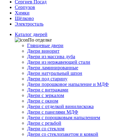
Сергиев Посад
Серпухов
Химки
Щёлково
Электросталь
Каталог дверей
По отделке
Глянцевые двери
Двери винорит
Двери из массива дуба
Двери из нержавеющей стали
Двери ламинированные
Двери натуральный шпон
Двери под старину
Двери порошковое напыление и МДФ
Двери с витражами
Двери с зеркалом
Двери с окном
Двери с отделкой винилискожа
Двери с панелями МДФ
Двери с порошковым напылением
Двери с резьбой
Двери со стеклом
Двери со стеклопакетом и ковкой