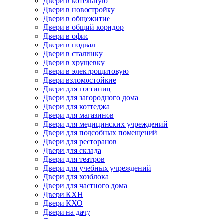
Двери в котельную
Двери в новостройку
Двери в общежитие
Двери в общий коридор
Двери в офис
Двери в подвал
Двери в сталинку
Двери в хрущевку
Двери в электрощитовую
Двери взломостойкие
Двери для гостиниц
Двери для загородного дома
Двери для коттеджа
Двери для магазинов
Двери для медицинских учреждений
Двери для подсобных помещений
Двери для ресторанов
Двери для склада
Двери для театров
Двери для учебных учреждений
Двери для хозблока
Двери для частного дома
Двери КХН
Двери КХО
Двери на дачу