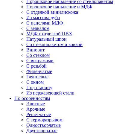
Порошковое напыление со стеклопакетом
Порошковое напыление и МДФ
С отделкой винилискожа
Из массива дуба
С панелями МДФ
С зеркалом
МДФ с отделкой ПВХ
Натуральный шпон
Со стеклопакетом и ковкой
Винорит
Со стеклом
С витражами
С резьбой
Филенчатые
Глянцевые
С окном
Под старину
Из нержавеющей стали
По особенностям
Элитные
Арочные
Решетчатые
С терморазрывом
Одностворчатые
Двустворчатые