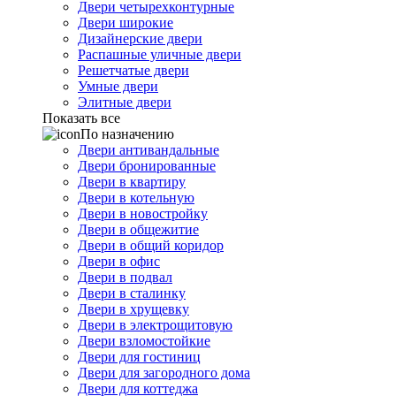
Двери четырехконтурные
Двери широкие
Дизайнерские двери
Распашные уличные двери
Решетчатые двери
Умные двери
Элитные двери
Показать все
По назначению
Двери антивандальные
Двери бронированные
Двери в квартиру
Двери в котельную
Двери в новостройку
Двери в общежитие
Двери в общий коридор
Двери в офис
Двери в подвал
Двери в сталинку
Двери в хрущевку
Двери в электрощитовую
Двери взломостойкие
Двери для гостиниц
Двери для загородного дома
Двери для коттеджа