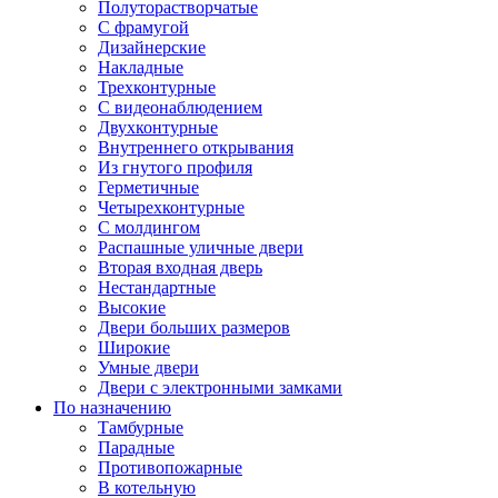
Полуторастворчатые
С фрамугой
Дизайнерские
Накладные
Трехконтурные
С видеонаблюдением
Двухконтурные
Внутреннего открывания
Из гнутого профиля
Герметичные
Четырехконтурные
С молдингом
Распашные уличные двери
Вторая входная дверь
Нестандартные
Высокие
Двери больших размеров
Широкие
Умные двери
Двери с электронными замками
По назначению
Тамбурные
Парадные
Противопожарные
В котельную