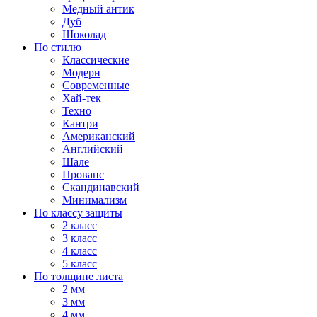
Медный антик
Дуб
Шоколад
По стилю
Классические
Модерн
Современные
Хай-тек
Техно
Кантри
Американский
Английский
Шале
Прованс
Скандинавский
Минимализм
По классу защиты
2 класс
3 класс
4 класс
5 класс
По толщине листа
2 мм
3 мм
4 мм