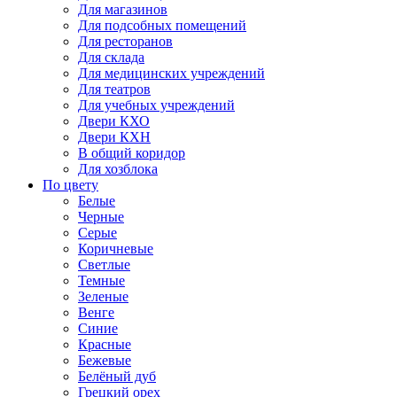
Для магазинов
Для подсобных помещений
Для ресторанов
Для склада
Для медицинских учреждений
Для театров
Для учебных учреждений
Двери КХО
Двери КХН
В общий коридор
Для хозблока
По цвету
Белые
Черные
Серые
Коричневые
Светлые
Темные
Зеленые
Венге
Синие
Красные
Бежевые
Белёный дуб
Грецкий орех