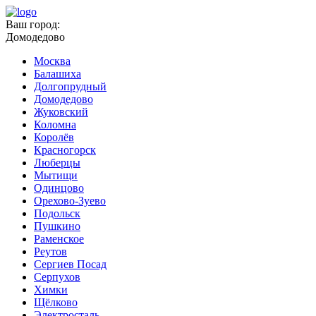
Ваш город:
Домодедово
Москва
Балашиха
Долгопрудный
Домодедово
Жуковский
Коломна
Королёв
Красногорск
Люберцы
Мытищи
Одинцово
Орехово-Зуево
Подольск
Пушкино
Раменское
Реутов
Сергиев Посад
Серпухов
Химки
Щёлково
Электросталь