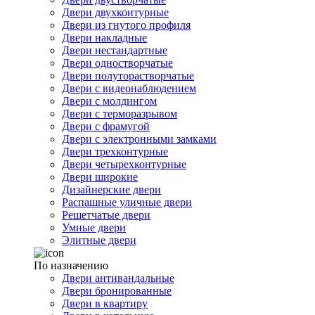
Двери двухконтурные
Двери из гнутого профиля
Двери накладные
Двери нестандартные
Двери одностворчатые
Двери полуторастворчатые
Двери с видеонаблюдением
Двери с молдингом
Двери с терморазрывом
Двери с фрамугой
Двери с электронными замками
Двери трехконтурные
Двери четырехконтурные
Двери широкие
Дизайнерские двери
Распашные уличные двери
Решетчатые двери
Умные двери
Элитные двери
По назначению
Двери антивандальные
Двери бронированные
Двери в квартиру