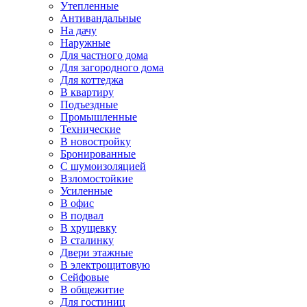
Утепленные
Антивандальные
На дачу
Наружные
Для частного дома
Для загородного дома
Для коттеджа
В квартиру
Подъездные
Промышленные
Технические
В новостройку
Бронированные
С шумоизоляцией
Взломостойкие
Усиленные
В офис
В подвал
В хрущевку
В сталинку
Двери этажные
В электрощитовую
Сейфовые
В общежитие
Для гостиниц