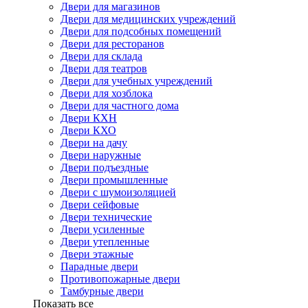
Двери для магазинов
Двери для медицинских учреждений
Двери для подсобных помещений
Двери для ресторанов
Двери для склада
Двери для театров
Двери для учебных учреждений
Двери для хозблока
Двери для частного дома
Двери КХН
Двери КХО
Двери на дачу
Двери наружные
Двери подъездные
Двери промышленные
Двери с шумоизоляцией
Двери сейфовые
Двери технические
Двери усиленные
Двери утепленные
Двери этажные
Парадные двери
Противопожарные двери
Тамбурные двери
Показать все