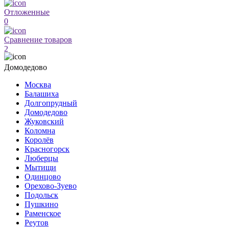
Отложенные
0
Сравнение товаров
2
Домодедово
Москва
Балашиха
Долгопрудный
Домодедово
Жуковский
Коломна
Королёв
Красногорск
Люберцы
Мытищи
Одинцово
Орехово-Зуево
Подольск
Пушкино
Раменское
Реутов