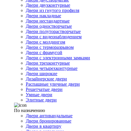
Двери двухконтурные
Двери из гнутого профиля
Двери накладные
Двери нестандартные
Двери одностворчатые
Двери полуторастворчатые
Двери с видеонаблюдением
Двери с молдингом
Двери с терморазрывом
Двери с фрамугой
Двери с электронными замками
Двери трехконтурные
Двери четырехконтурные
Двери широкие
Дизайнерские двери
Распашные уличные двери
Решетчатые двери
Умные двери
Элитные двери
По назначению
Двери антивандальные
Двери бронированные
Двери в квартиру