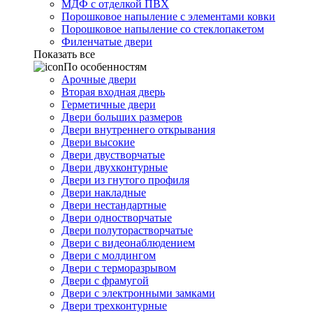
МДФ с отделкой ПВХ
Порошковое напыление с элементами ковки
Порошковое напыление со стеклопакетом
Филенчатые двери
Показать все
По особенностям
Арочные двери
Вторая входная дверь
Герметичные двери
Двери больших размеров
Двери внутреннего открывания
Двери высокие
Двери двустворчатые
Двери двухконтурные
Двери из гнутого профиля
Двери накладные
Двери нестандартные
Двери одностворчатые
Двери полуторастворчатые
Двери с видеонаблюдением
Двери с молдингом
Двери с терморазрывом
Двери с фрамугой
Двери с электронными замками
Двери трехконтурные