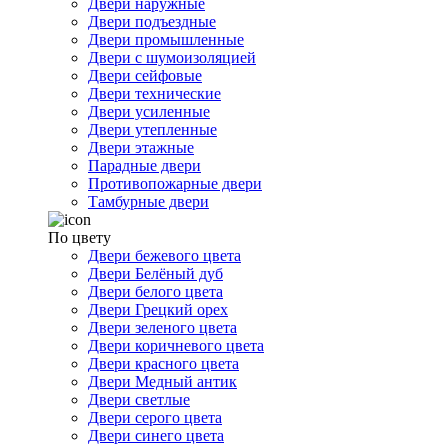
Двери наружные
Двери подъездные
Двери промышленные
Двери с шумоизоляцией
Двери сейфовые
Двери технические
Двери усиленные
Двери утепленные
Двери этажные
Парадные двери
Противопожарные двери
Тамбурные двери
По цвету
Двери бежевого цвета
Двери Белёный дуб
Двери белого цвета
Двери Грецкий орех
Двери зеленого цвета
Двери коричневого цвета
Двери красного цвета
Двери Медный антик
Двери светлые
Двери серого цвета
Двери синего цвета