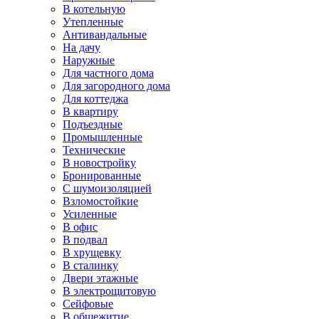
В котельную
Утепленные
Антивандальные
На дачу
Наружные
Для частного дома
Для загородного дома
Для коттеджа
В квартиру
Подъездные
Промышленные
Технические
В новостройку
Бронированные
С шумоизоляцией
Взломостойкие
Усиленные
В офис
В подвал
В хрущевку
В сталинку
Двери этажные
В электрощитовую
Сейфовые
В общежитие