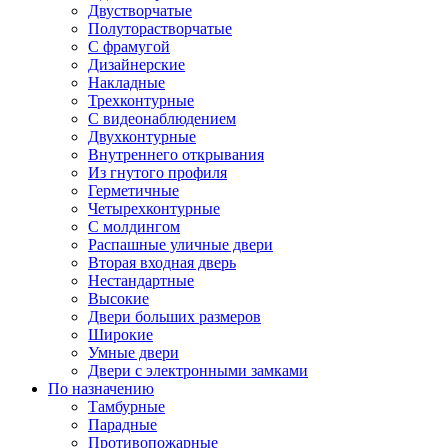
Двустворчатые
Полуторастворчатые
С фрамугой
Дизайнерские
Накладные
Трехконтурные
С видеонаблюдением
Двухконтурные
Внутреннего открывания
Из гнутого профиля
Герметичные
Четырехконтурные
С молдингом
Распашные уличные двери
Вторая входная дверь
Нестандартные
Высокие
Двери больших размеров
Широкие
Умные двери
Двери с электронными замками
По назначению
Тамбурные
Парадные
Противопожарные