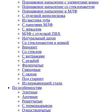
Порошковое напыление с элементами ковки
Порошковое напыление со стеклопакетом
Порошковое напыление и МДФ
С отделкой винилискожа
Из массива дуба
С панелями МДФ
С зеркалом
МДФ с отделкой ПВХ
Натуральный шпон
Со стеклопакетом и ковкой
Винорит
Со стеклом
С витражами
С резьбой
Филенчатые
Глянцевые
С окном
Под старину
Из нержавеющей стали
По особенностям
Элитные
Арочные
Решетчатые
С терморазрывом
Одностворчатые