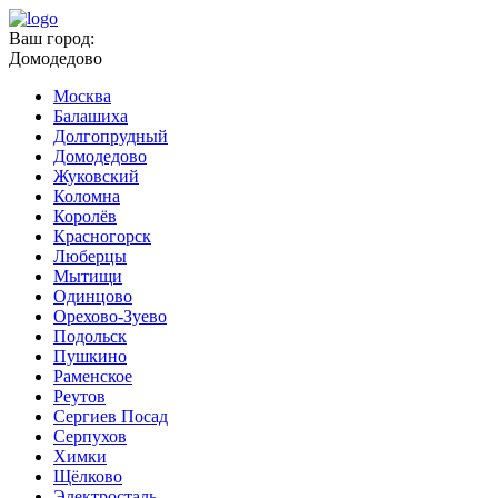
Ваш город:
Домодедово
Москва
Балашиха
Долгопрудный
Домодедово
Жуковский
Коломна
Королёв
Красногорск
Люберцы
Мытищи
Одинцово
Орехово-Зуево
Подольск
Пушкино
Раменское
Реутов
Сергиев Посад
Серпухов
Химки
Щёлково
Электросталь