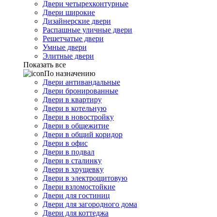
Двери четырехконтурные
Двери широкие
Дизайнерские двери
Распашные уличные двери
Решетчатые двери
Умные двери
Элитные двери
Показать все
По назначению
Двери антивандальные
Двери бронированные
Двери в квартиру
Двери в котельную
Двери в новостройку
Двери в общежитие
Двери в общий коридор
Двери в офис
Двери в подвал
Двери в сталинку
Двери в хрущевку
Двери в электрощитовую
Двери взломостойкие
Двери для гостиниц
Двери для загородного дома
Двери для коттеджа