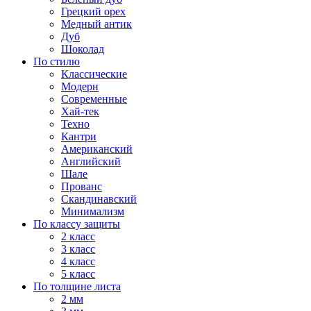
Грецкий орех
Медный антик
Дуб
Шоколад
По стилю
Классические
Модерн
Современные
Хай-тек
Техно
Кантри
Американский
Английский
Шале
Прованс
Скандинавский
Минимализм
По классу защиты
2 класс
3 класс
4 класс
5 класс
По толщине листа
2 мм