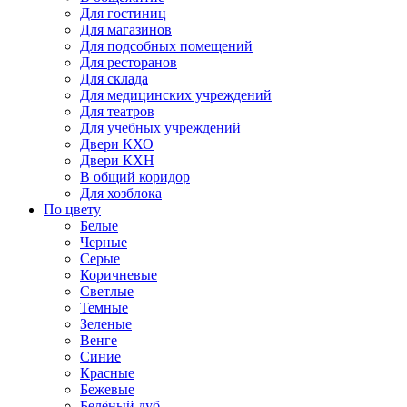
Для гостиниц
Для магазинов
Для подсобных помещений
Для ресторанов
Для склада
Для медицинских учреждений
Для театров
Для учебных учреждений
Двери КХО
Двери КХН
В общий коридор
Для хозблока
По цвету
Белые
Черные
Серые
Коричневые
Светлые
Темные
Зеленые
Венге
Синие
Красные
Бежевые
Белёный дуб