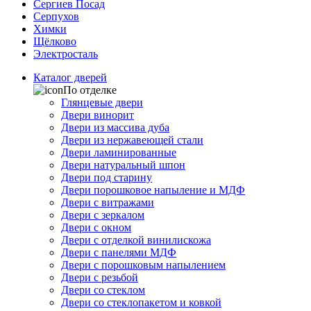
Сергиев Посад
Серпухов
Химки
Щёлково
Электросталь
Каталог дверей
По отделке
Глянцевые двери
Двери винорит
Двери из массива дуба
Двери из нержавеющей стали
Двери ламинированные
Двери натуральный шпон
Двери под старину
Двери порошковое напыление и МДФ
Двери с витражами
Двери с зеркалом
Двери с окном
Двери с отделкой винилискожа
Двери с панелями МДФ
Двери с порошковым напылением
Двери с резьбой
Двери со стеклом
Двери со стеклопакетом и ковкой