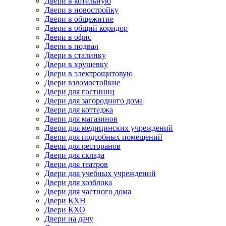
Двери в котельную
Двери в новостройку
Двери в общежитие
Двери в общий коридор
Двери в офис
Двери в подвал
Двери в сталинку
Двери в хрущевку
Двери в электрощитовую
Двери взломостойкие
Двери для гостиниц
Двери для загородного дома
Двери для коттеджа
Двери для магазинов
Двери для медицинских учреждений
Двери для подсобных помещений
Двери для ресторанов
Двери для склада
Двери для театров
Двери для учебных учреждений
Двери для хозблока
Двери для частного дома
Двери КХН
Двери КХО
Двери на дачу