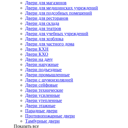
Двери для магазинов
Двери для медицинских учреждений
Двери для подсобных помещений
Двери для ресторанов
Двери для склада
Двери для театров
Двери для учебных учреждений
Двери для хозблока
Двери для частного дома
Двери КХН
Двери КХО
Двери на дачу
Двери наружные
Двери подъездные
Двери промышленные
Двери с шумоизоляцией
Двери сейфовые
Двери технические
Двери усиленные
Двери утепленные
Двери этажные
Парадные двери
Противопожарные двери
Тамбурные двери
Показать все