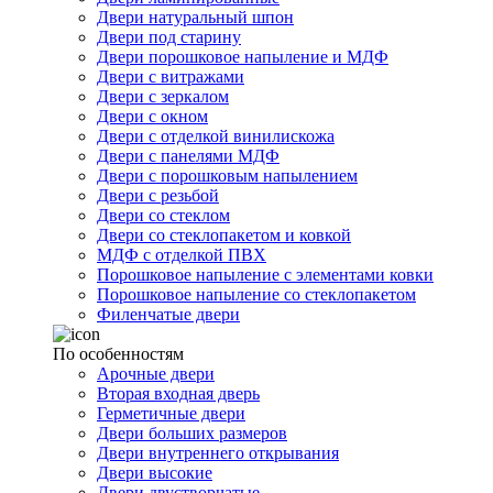
Двери натуральный шпон
Двери под старину
Двери порошковое напыление и МДФ
Двери с витражами
Двери с зеркалом
Двери с окном
Двери с отделкой винилискожа
Двери с панелями МДФ
Двери с порошковым напылением
Двери с резьбой
Двери со стеклом
Двери со стеклопакетом и ковкой
МДФ с отделкой ПВХ
Порошковое напыление с элементами ковки
Порошковое напыление со стеклопакетом
Филенчатые двери
По особенностям
Арочные двери
Вторая входная дверь
Герметичные двери
Двери больших размеров
Двери внутреннего открывания
Двери высокие
Двери двустворчатые