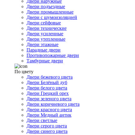
Двери наружные
Двери подъездные
Двери промышленные
Двери с шумоизоляцией
Двери сейфовые
Двери технические
Двери усиленные
Двери утепленные
Двери этажные
Парадные двери
Противопожарные двери
Тамбурные двери
По цвету
Двери бежевого цвета
Двери Белёный дуб
Двери белого цвета
Двери Грецкий орех
Двери зеленого цвета
Двери коричневого цвета
Двери красного цвета
Двери Медный антик
Двери светлые
Двери серого цвета
Двери синего цвета