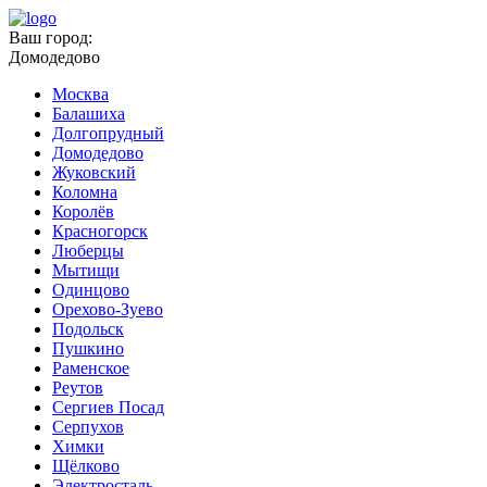
Ваш город:
Домодедово
Москва
Балашиха
Долгопрудный
Домодедово
Жуковский
Коломна
Королёв
Красногорск
Люберцы
Мытищи
Одинцово
Орехово-Зуево
Подольск
Пушкино
Раменское
Реутов
Сергиев Посад
Серпухов
Химки
Щёлково
Электросталь