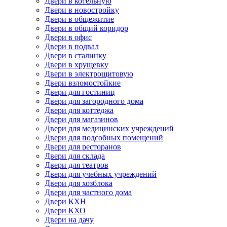
Двери в котельную
Двери в новостройку
Двери в общежитие
Двери в общий коридор
Двери в офис
Двери в подвал
Двери в сталинку
Двери в хрущевку
Двери в электрощитовую
Двери взломостойкие
Двери для гостиниц
Двери для загородного дома
Двери для коттеджа
Двери для магазинов
Двери для медицинских учреждений
Двери для подсобных помещений
Двери для ресторанов
Двери для склада
Двери для театров
Двери для учебных учреждений
Двери для хозблока
Двери для частного дома
Двери КХН
Двери КХО
Двери на дачу