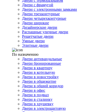
Двери с терморазрывом
Двери с фрамугой
Двери с электронными замками
Двери трехконтурные
Двери четырехконтурные
Двери широкие
Дизайнерские двери
Распашные уличные двери
Решетчатые двери
Умные двери
Элитные двери
По назначению
Двери антивандальные
Двери бронированные
Двери в квартиру
Двери в котельную
Двери в новостройку
Двери в общежитие
Двери в общий коридор
Двери в офис
Двери в подвал
Двери в сталинку
Двери в хрущевку
Двери в электрощитовую