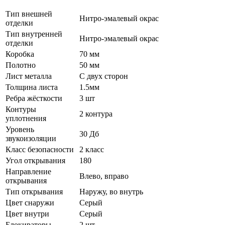
Тип внешней
Нитро-эмалевый окрас
отделки
Тип внутренней
Нитро-эмалевый окрас
отделки
Коробка
70 мм
Полотно
50 мм
Лист металла
С двух сторон
Толщина листа
1.5мм
Ребра жёсткости
3 шт
Контуры
2 контура
уплотнения
Уровень
30 Дб
звукоизоляции
Класс безопасности
2 класс
Угол открывания
180
Направление
Влево, вправо
открывания
Тип открывания
Наружу, во внутрь
Цвет снаружи
Серый
Цвет внутри
Серый
Блокираторы
2 шт