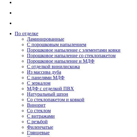
По отделке
Ламинированные
С порошковым напылением
Порошковое напыление с элементами ковки
Порошковое напыление со стеклопакетом
Порошковое напыление и МДФ
С отделкой винилискожа
Из массива дуба
С панелями МДФ
С зеркалом
МДФ с отделкой ПВХ
Натуральный шпон
Со стеклопакетом и ковкой
Винорит
Со стеклом
С витражами
С резьбой
Филенчатые
Глянцевые