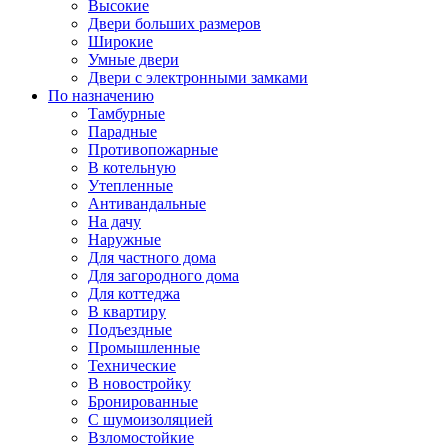
Высокие
Двери больших размеров
Широкие
Умные двери
Двери с электронными замками
По назначению
Тамбурные
Парадные
Противопожарные
В котельную
Утепленные
Антивандальные
На дачу
Наружные
Для частного дома
Для загородного дома
Для коттеджа
В квартиру
Подъездные
Промышленные
Технические
В новостройку
Бронированные
С шумоизоляцией
Взломостойкие