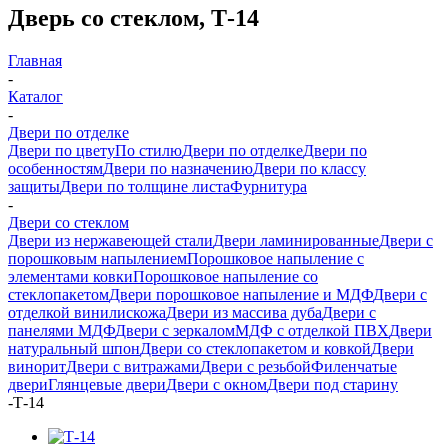
Дверь со стеклом, Т-14
Главная
-
Каталог
-
Двери по отделке
Двери по цвету
По стилю
Двери по отделке
Двери по
особенностям
Двери по назначению
Двери по классу
защиты
Двери по толщине листа
Фурнитура
-
Двери со стеклом
Двери из нержавеющей стали
Двери ламинированные
Двери с
порошковым напылением
Порошковое напыление с
элементами ковки
Порошковое напыление со
стеклопакетом
Двери порошковое напыление и МДФ
Двери с
отделкой винилискожа
Двери из массива дуба
Двери с
панелями МДФ
Двери с зеркалом
МДФ с отделкой ПВХ
Двери
натуральный шпон
Двери со стеклопакетом и ковкой
Двери
винорит
Двери с витражами
Двери с резьбой
Филенчатые
двери
Глянцевые двери
Двери с окном
Двери под старину
-
Т-14