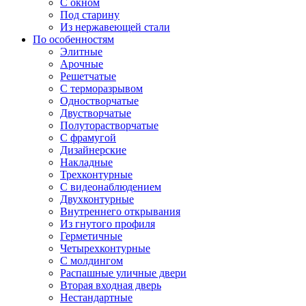
С окном
Под старину
Из нержавеющей стали
По особенностям
Элитные
Арочные
Решетчатые
С терморазрывом
Одностворчатые
Двустворчатые
Полуторастворчатые
С фрамугой
Дизайнерские
Накладные
Трехконтурные
С видеонаблюдением
Двухконтурные
Внутреннего открывания
Из гнутого профиля
Герметичные
Четырехконтурные
С молдингом
Распашные уличные двери
Вторая входная дверь
Нестандартные