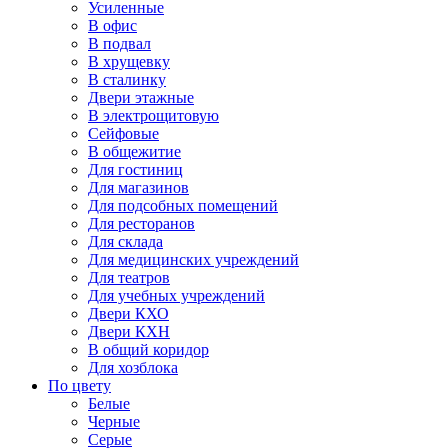
Усиленные
В офис
В подвал
В хрущевку
В сталинку
Двери этажные
В электрощитовую
Сейфовые
В общежитие
Для гостиниц
Для магазинов
Для подсобных помещений
Для ресторанов
Для склада
Для медицинских учреждений
Для театров
Для учебных учреждений
Двери КХО
Двери КХН
В общий коридор
Для хозблока
По цвету
Белые
Черные
Серые