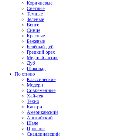
Коричневые
Светлые
Темные
Зеленые
Венге
Синие
Красные
Бежевые
Белёный дуб
Грецкий орех
Медный антик
Дуб
Шоколад
По стилю
Классические
Модерн
Современные
Хай-тек
Техно
Кантри
Американский
Английский
Шале
Прованс
Скандинавский