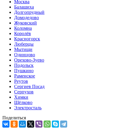
Москва
Балашиха
Долгопрудный
Домодедово
Жуковский
Коломна
Королёв
Красногорск
Люберцы
Мытищи
Одинцово
Орехово-Зуево
Подольск
Пушкино
Раменское
Реутов
Сергиев Посад
Серпухов
Химки
Щёлково
Электросталь
Поделиться