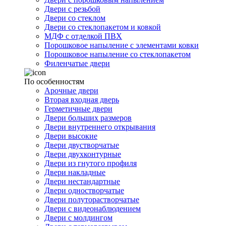
Двери с резьбой
Двери со стеклом
Двери со стеклопакетом и ковкой
МДФ с отделкой ПВХ
Порошковое напыление с элементами ковки
Порошковое напыление со стеклопакетом
Филенчатые двери
По особенностям
Арочные двери
Вторая входная дверь
Герметичные двери
Двери больших размеров
Двери внутреннего открывания
Двери высокие
Двери двустворчатые
Двери двухконтурные
Двери из гнутого профиля
Двери накладные
Двери нестандартные
Двери одностворчатые
Двери полуторастворчатые
Двери с видеонаблюдением
Двери с молдингом