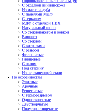
Порошковое напыление и МДФ
С отделкой винилискожа
Из массива дуба
С панелями МДФ
С зеркалом
МДФ с отделкой ПВХ
Натуральный шпон
Со стеклопакетом и ковкой
Винорит
Со стеклом
С витражами
С резьбой
Филенчатые
Глянцевые
С окном
Под старину
Из нержавеющей стали
По особенностям
Элитные
Арочные
Решетчатые
С терморазрывом
Одностворчатые
Двустворчатые
Полуторастворчатые