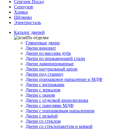
Сергиев Посад
Серпухов
Химки
Щёлково
Электросталь
Каталог дверей
По отделке
Глянцевые двери
Двери винорит
Двери из массива дуба
Двери из нержавеющей стали
Двери ламинированные
Двери натуральный шпон
Двери под старину
Двери порошковое напыление и МДФ
Двери с витражами
Двери с зеркалом
Двери с окном
Двери с отделкой винилискожа
Двери с панелями МДФ
Двери с порошковым напылением
Двери с резьбой
Двери со стеклом
Двери со стеклопакетом и ковкой