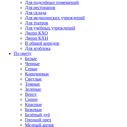
Для подсобных помещений
Для ресторанов
Для склада
Для медицинских учреждений
Для театров
Для учебных учреждений
Двери КХО
Двери КХН
В общий коридор
Для хозблока
По цвету
Белые
Черные
Серые
Коричневые
Светлые
Темные
Зеленые
Венге
Синие
Красные
Бежевые
Белёный дуб
Грецкий орех
Медный антик