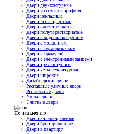
Двери двухконтурные
Двери из гнутого профиля
Двери накладные
Двери нестандартные
Двери одностворчатые
Двери полуторастворчатые
Двери с видеонаблюдением
Двери с молдингом
Двери с терморазрывом
Двери с фрамугой
Двери с электронными замками
Двери трехконтурные
Двери четырехконтурные
Двери широкие
Дизайнерские двери
Распашные уличные двери
Решетчатые двери
Умные двери
Элитные двери
По назначению
Двери антивандальные
Двери бронированные
Двери в квартиру