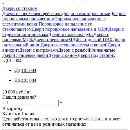
-
Двери со стеклом
Двери из нержавеющей стали
Двери ламинированные
Двери с
порошковым напылением
Порошковое напыление с
элементами ковки
Порошковое напыление со
стеклопакетом
Двери порошковое напыление и МДФ
Двери с
отделкой винилискожа
Двери из массива дуба
Двери с
панелями МДФ
Двери с зеркалом
МДФ с отделкой ПВХ
Двери
натуральный шпон
Двери со стеклопакетом и ковкой
Двери
винорит
Двери с витражами
Двери с резьбой
Филенчатые
двери
Глянцевые двери
Двери с окном
Двери под старину
-
ДСС 004
20 800
руб.
/шт
Нашли дешевле?
-
+
В корзину
Купить в 1 клик
Цена действительна только для интернет-магазина и может
отличаться от цен в розничных магазинах