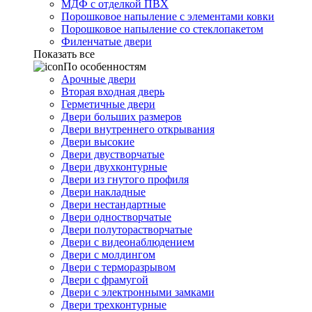
МДФ с отделкой ПВХ
Порошковое напыление с элементами ковки
Порошковое напыление со стеклопакетом
Филенчатые двери
Показать все
По особенностям
Арочные двери
Вторая входная дверь
Герметичные двери
Двери больших размеров
Двери внутреннего открывания
Двери высокие
Двери двустворчатые
Двери двухконтурные
Двери из гнутого профиля
Двери накладные
Двери нестандартные
Двери одностворчатые
Двери полуторастворчатые
Двери с видеонаблюдением
Двери с молдингом
Двери с терморазрывом
Двери с фрамугой
Двери с электронными замками
Двери трехконтурные