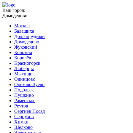
Ваш город:
Домодедово
Москва
Балашиха
Долгопрудный
Домодедово
Жуковский
Коломна
Королёв
Красногорск
Люберцы
Мытищи
Одинцово
Орехово-Зуево
Подольск
Пушкино
Раменское
Реутов
Сергиев Посад
Серпухов
Химки
Щёлково
Электросталь