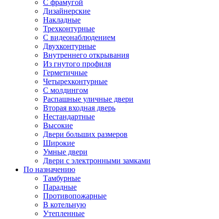
С фрамугой
Дизайнерские
Накладные
Трехконтурные
С видеонаблюдением
Двухконтурные
Внутреннего открывания
Из гнутого профиля
Герметичные
Четырехконтурные
С молдингом
Распашные уличные двери
Вторая входная дверь
Нестандартные
Высокие
Двери больших размеров
Широкие
Умные двери
Двери с электронными замками
По назначению
Тамбурные
Парадные
Противопожарные
В котельную
Утепленные