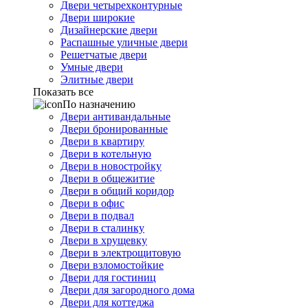
Двери четырехконтурные
Двери широкие
Дизайнерские двери
Распашные уличные двери
Решетчатые двери
Умные двери
Элитные двери
Показать все
По назначению
Двери антивандальные
Двери бронированные
Двери в квартиру
Двери в котельную
Двери в новостройку
Двери в общежитие
Двери в общий коридор
Двери в офис
Двери в подвал
Двери в сталинку
Двери в хрущевку
Двери в электрощитовую
Двери взломостойкие
Двери для гостиниц
Двери для загородного дома
Двери для коттеджа