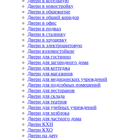
Двери в котельную
Двери в новостройку
Двери в общежитие
Двери в общий коридор
Двери в офис
Двери в подвал
Двери в сталинку
Двери в хрущевку
Двери в электрощитовую
Двери взломостойкие
Двери для гостиниц
Двери для загородного дома
Двери для коттеджа
Двери для магазинов
Двери для медицинских учреждений
Двери для подсобных помещений
Двери для ресторанов
Двери для склада
Двери для театров
Двери для учебных учреждений
Двери для хозблока
Двери для частного дома
Двери КХН
Двери КХО
Двери на дачу