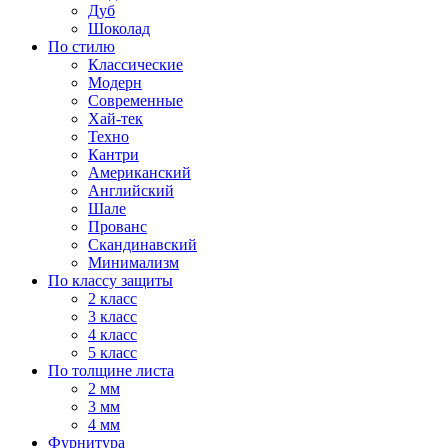
Дуб
Шоколад
По стилю
Классические
Модерн
Современные
Хай-тек
Техно
Кантри
Американский
Английский
Шале
Прованс
Скандинавский
Минимализм
По классу защиты
2 класс
3 класс
4 класс
5 класс
По толщине листа
2 мм
3 мм
4 мм
Фурнитура