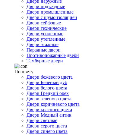
Двери наружные
Двери подъездные
Двери промышленные
Двери с шумоизоляцией
Двери сейфовые
Двери технические
Двери усиленные
Двери утепленные
Двери этажные
Парадные двери
Противопожарные двери
Тамбурные двери
По цвету
Двери бежевого цвета
Двери Белёный дуб
Двери белого цвета
Двери Грецкий орех
Двери зеленого цвета
Двери коричневого цвета
Двери красного цвета
Двери Медный антик
Двери светлые
Двери серого цвета
Двери синего цвета