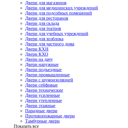
Двери для магазинов
Двери для медицинских учреждений
Двери для подсобных помещений
Двери для ресторанов
Двери для склада
Двери для театров
Двери для учебных учреждений
Двери для хозблока
Двери для частного дома
Двери КХН
Двери КХО
Двери на дачу
Двери наружные
Двери подъездные
Двери промышленные
Двери с шумоизоляцией
Двери сейфовые
Двери технические
Двери усиленные
Двери утепленные
Двери этажные
Парадные двери
Противопожарные двери
Тамбурные двери
Показать все