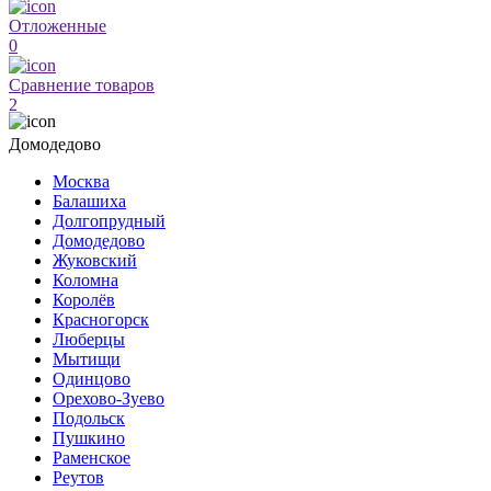
Отложенные
0
Сравнение товаров
2
Домодедово
Москва
Балашиха
Долгопрудный
Домодедово
Жуковский
Коломна
Королёв
Красногорск
Люберцы
Мытищи
Одинцово
Орехово-Зуево
Подольск
Пушкино
Раменское
Реутов