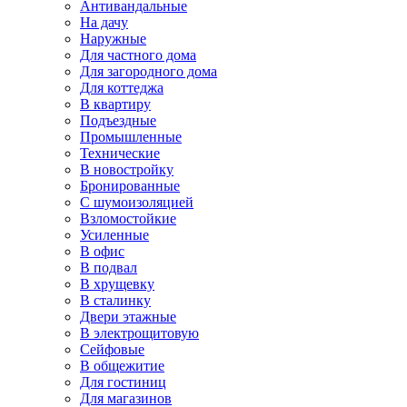
Антивандальные
На дачу
Наружные
Для частного дома
Для загородного дома
Для коттеджа
В квартиру
Подъездные
Промышленные
Технические
В новостройку
Бронированные
С шумоизоляцией
Взломостойкие
Усиленные
В офис
В подвал
В хрущевку
В сталинку
Двери этажные
В электрощитовую
Сейфовые
В общежитие
Для гостиниц
Для магазинов