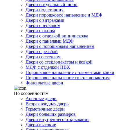
Двери натуральный шпон
Двери под старину
Двери порошковое напыление и МДФ
Двери с витражами
Двери с зеркалом
Двери с окном
Двери с отделкой винилискожа
Двери с панелями МДФ
Двери с порошковым напылением
Двери с резьбой
Двери со стеклом
Двери со стеклопакетом и ковкой
МДФ с отделкой ПВХ
Порошковое напыление с элементами ковки
Порошковое напыление со стеклопакетом
Филенчатые двери
По особенностям
Арочные двери
Вторая входная дверь
Герметичные двери
Двери больших размеров
Двери внутреннего открывания
Двери высокие
Двери двустворчатые