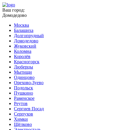
Ваш город:
Домодедово
Москва
Балашиха
Долгопрудный
Домодедово
Жуковский
Коломна
Королёв
Красногорск
Люберцы
Мытищи
Одинцово
Орехово-Зуево
Подольск
Пушкино
Раменское
Реутов
Сергиев Посад
Серпухов
Химки
Щёлково
Электросталь