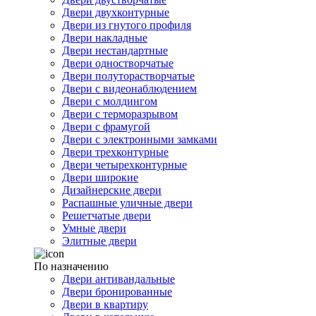
Двери двухконтурные
Двери из гнутого профиля
Двери накладные
Двери нестандартные
Двери одностворчатые
Двери полуторастворчатые
Двери с видеонаблюдением
Двери с молдингом
Двери с терморазрывом
Двери с фрамугой
Двери с электронными замками
Двери трехконтурные
Двери четырехконтурные
Двери широкие
Дизайнерские двери
Распашные уличные двери
Решетчатые двери
Умные двери
Элитные двери
По назначению
Двери антивандальные
Двери бронированные
Двери в квартиру