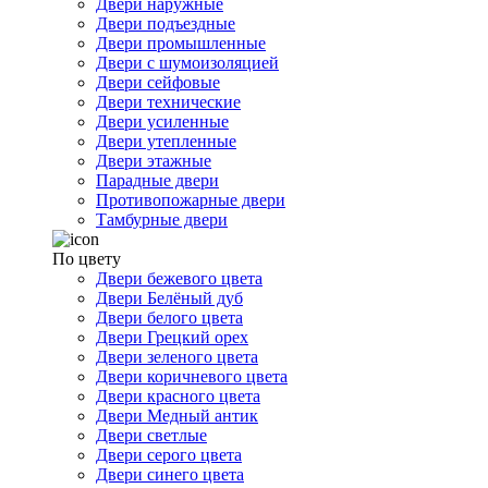
Двери наружные
Двери подъездные
Двери промышленные
Двери с шумоизоляцией
Двери сейфовые
Двери технические
Двери усиленные
Двери утепленные
Двери этажные
Парадные двери
Противопожарные двери
Тамбурные двери
По цвету
Двери бежевого цвета
Двери Белёный дуб
Двери белого цвета
Двери Грецкий орех
Двери зеленого цвета
Двери коричневого цвета
Двери красного цвета
Двери Медный антик
Двери светлые
Двери серого цвета
Двери синего цвета