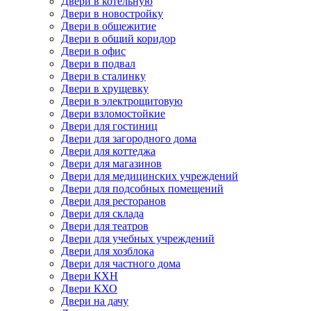
Двери в котельную
Двери в новостройку
Двери в общежитие
Двери в общий коридор
Двери в офис
Двери в подвал
Двери в сталинку
Двери в хрущевку
Двери в электрощитовую
Двери взломостойкие
Двери для гостиниц
Двери для загородного дома
Двери для коттеджа
Двери для магазинов
Двери для медицинских учреждений
Двери для подсобных помещений
Двери для ресторанов
Двери для склада
Двери для театров
Двери для учебных учреждений
Двери для хозблока
Двери для частного дома
Двери КХН
Двери КХО
Двери на дачу