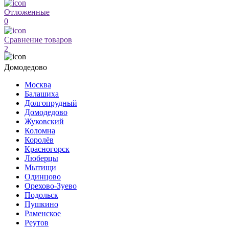
Отложенные
0
Сравнение товаров
2
Домодедово
Москва
Балашиха
Долгопрудный
Домодедово
Жуковский
Коломна
Королёв
Красногорск
Люберцы
Мытищи
Одинцово
Орехово-Зуево
Подольск
Пушкино
Раменское
Реутов