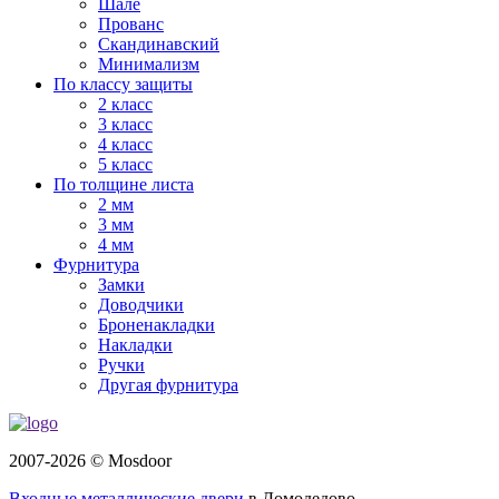
Шале
Прованс
Скандинавский
Минимализм
По классу защиты
2 класс
3 класс
4 класс
5 класс
По толщине листа
2 мм
3 мм
4 мм
Фурнитура
Замки
Доводчики
Броненакладки
Накладки
Ручки
Другая фурнитура
2007-2026 © Mosdoor
Входные металлические двери
в Домодедово