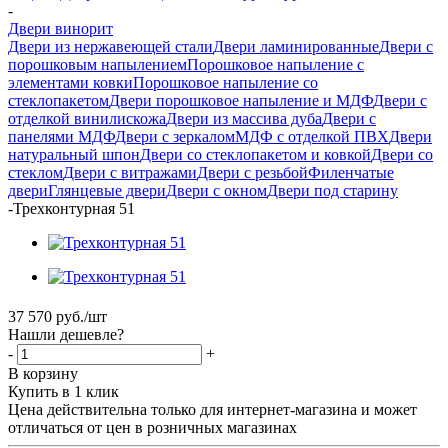
-
Двери винорит
Двери из нержавеющей стали
Двери ламинированные
Двери с
порошковым напылением
Порошковое напыление с
элементами ковки
Порошковое напыление со
стеклопакетом
Двери порошковое напыление и МДФ
Двери с
отделкой винилискожа
Двери из массива дуба
Двери с
панелями МДФ
Двери с зеркалом
МДФ с отделкой ПВХ
Двери
натуральный шпон
Двери со стеклопакетом и ковкой
Двери со
стеклом
Двери с витражами
Двери с резьбой
Филенчатые
двери
Глянцевые двери
Двери с окном
Двери под старину
-
Трехконтурная 51
37 570
руб.
/шт
Нашли дешевле?
-
+
В корзину
Купить в 1 клик
Цена действительна только для интернет-магазина и может
отличаться от цен в розничных магазинах