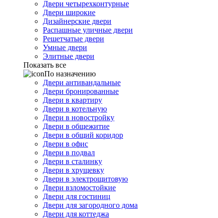
Двери четырехконтурные
Двери широкие
Дизайнерские двери
Распашные уличные двери
Решетчатые двери
Умные двери
Элитные двери
Показать все
По назначению
Двери антивандальные
Двери бронированные
Двери в квартиру
Двери в котельную
Двери в новостройку
Двери в общежитие
Двери в общий коридор
Двери в офис
Двери в подвал
Двери в сталинку
Двери в хрущевку
Двери в электрощитовую
Двери взломостойкие
Двери для гостиниц
Двери для загородного дома
Двери для коттеджа