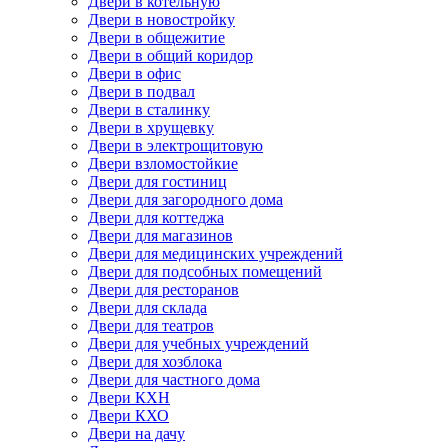
Двери в котельную
Двери в новостройку
Двери в общежитие
Двери в общий коридор
Двери в офис
Двери в подвал
Двери в сталинку
Двери в хрущевку
Двери в электрощитовую
Двери взломостойкие
Двери для гостиниц
Двери для загородного дома
Двери для коттеджа
Двери для магазинов
Двери для медицинских учреждений
Двери для подсобных помещений
Двери для ресторанов
Двери для склада
Двери для театров
Двери для учебных учреждений
Двери для хозблока
Двери для частного дома
Двери КХН
Двери КХО
Двери на дачу