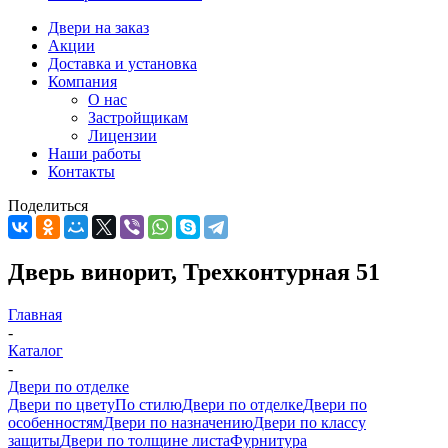
Двери на заказ
Акции
Доставка и установка
Компания
О нас
Застройщикам
Лицензии
Наши работы
Контакты
Поделиться
Дверь винорит, Трехконтурная 51
Главная
-
Каталог
-
Двери по отделке
Двери по цвету
По стилю
Двери по отделке
Двери по
особенностям
Двери по назначению
Двери по классу
защиты
Двери по толщине листа
Фурнитура