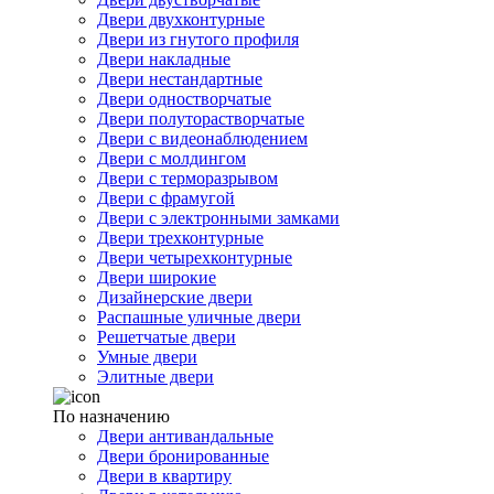
Двери двухконтурные
Двери из гнутого профиля
Двери накладные
Двери нестандартные
Двери одностворчатые
Двери полуторастворчатые
Двери с видеонаблюдением
Двери с молдингом
Двери с терморазрывом
Двери с фрамугой
Двери с электронными замками
Двери трехконтурные
Двери четырехконтурные
Двери широкие
Дизайнерские двери
Распашные уличные двери
Решетчатые двери
Умные двери
Элитные двери
По назначению
Двери антивандальные
Двери бронированные
Двери в квартиру