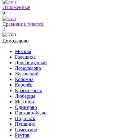
Отложенные
0
Сравнение товаров
2
Домодедово
Москва
Балашиха
Долгопрудный
Домодедово
Жуковский
Коломна
Королёв
Красногорск
Люберцы
Мытищи
Одинцово
Орехово-Зуево
Подольск
Пушкино
Раменское
Реутов