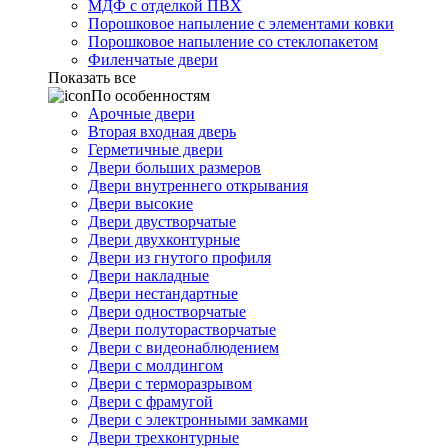
МДФ с отделкой ПВХ
Порошковое напыление с элементами ковки
Порошковое напыление со стеклопакетом
Филенчатые двери
Показать все
По особенностям
Арочные двери
Вторая входная дверь
Герметичные двери
Двери больших размеров
Двери внутреннего открывания
Двери высокие
Двери двустворчатые
Двери двухконтурные
Двери из гнутого профиля
Двери накладные
Двери нестандартные
Двери одностворчатые
Двери полуторастворчатые
Двери с видеонаблюдением
Двери с молдингом
Двери с терморазрывом
Двери с фрамугой
Двери с электронными замками
Двери трехконтурные