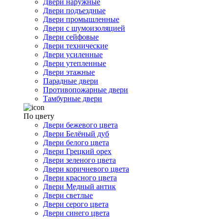
Двери наружные
Двери подъездные
Двери промышленные
Двери с шумоизоляцией
Двери сейфовые
Двери технические
Двери усиленные
Двери утепленные
Двери этажные
Парадные двери
Противопожарные двери
Тамбурные двери
По цвету
Двери бежевого цвета
Двери Белёный дуб
Двери белого цвета
Двери Грецкий орех
Двери зеленого цвета
Двери коричневого цвета
Двери красного цвета
Двери Медный антик
Двери светлые
Двери серого цвета
Двери синего цвета