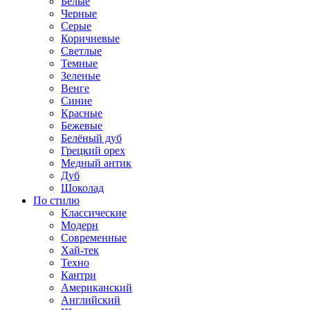
Белые
Черные
Серые
Коричневые
Светлые
Темные
Зеленые
Венге
Синие
Красные
Бежевые
Белёный дуб
Грецкий орех
Медный антик
Дуб
Шоколад
По стилю
Классические
Модерн
Современные
Хай-тек
Техно
Кантри
Американский
Английский