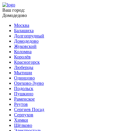
Ваш город:
Домодедово
Москва
Балашиха
Долгопрудный
Домодедово
Жуковский
Коломна
Королёв
Красногорск
Люберцы
Мытищи
Одинцово
Орехово-Зуево
Подольск
Пушкино
Раменское
Реутов
Сергиев Посад
Серпухов
Химки
Щёлково
Электросталь