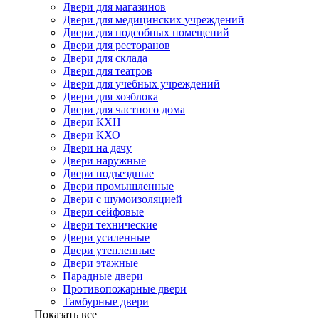
Двери для магазинов
Двери для медицинских учреждений
Двери для подсобных помещений
Двери для ресторанов
Двери для склада
Двери для театров
Двери для учебных учреждений
Двери для хозблока
Двери для частного дома
Двери КХН
Двери КХО
Двери на дачу
Двери наружные
Двери подъездные
Двери промышленные
Двери с шумоизоляцией
Двери сейфовые
Двери технические
Двери усиленные
Двери утепленные
Двери этажные
Парадные двери
Противопожарные двери
Тамбурные двери
Показать все