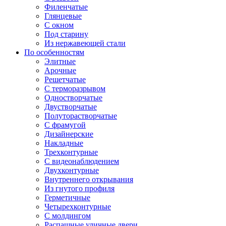
Филенчатые
Глянцевые
С окном
Под старину
Из нержавеющей стали
По особенностям
Элитные
Арочные
Решетчатые
С терморазрывом
Одностворчатые
Двустворчатые
Полуторастворчатые
С фрамугой
Дизайнерские
Накладные
Трехконтурные
С видеонаблюдением
Двухконтурные
Внутреннего открывания
Из гнутого профиля
Герметичные
Четырехконтурные
С молдингом
Распашные уличные двери