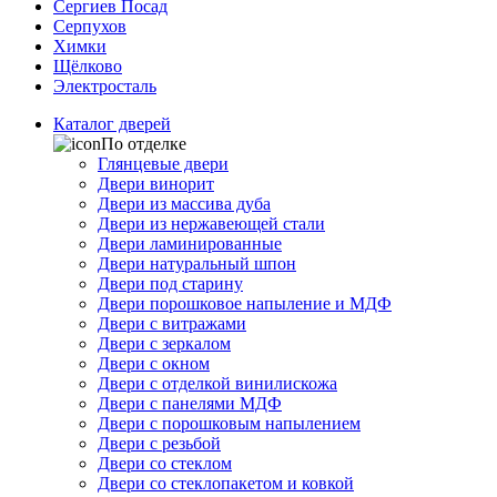
Сергиев Посад
Серпухов
Химки
Щёлково
Электросталь
Каталог дверей
По отделке
Глянцевые двери
Двери винорит
Двери из массива дуба
Двери из нержавеющей стали
Двери ламинированные
Двери натуральный шпон
Двери под старину
Двери порошковое напыление и МДФ
Двери с витражами
Двери с зеркалом
Двери с окном
Двери с отделкой винилискожа
Двери с панелями МДФ
Двери с порошковым напылением
Двери с резьбой
Двери со стеклом
Двери со стеклопакетом и ковкой