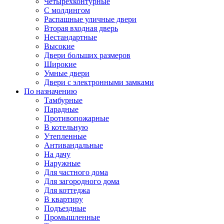
Четырехконтурные
С молдингом
Распашные уличные двери
Вторая входная дверь
Нестандартные
Высокие
Двери больших размеров
Широкие
Умные двери
Двери с электронными замками
По назначению
Тамбурные
Парадные
Противопожарные
В котельную
Утепленные
Антивандальные
На дачу
Наружные
Для частного дома
Для загородного дома
Для коттеджа
В квартиру
Подъездные
Промышленные