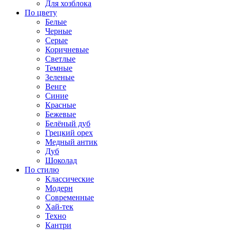
Для хозблока
По цвету
Белые
Черные
Серые
Коричневые
Светлые
Темные
Зеленые
Венге
Синие
Красные
Бежевые
Белёный дуб
Грецкий орех
Медный антик
Дуб
Шоколад
По стилю
Классические
Модерн
Современные
Хай-тек
Техно
Кантри