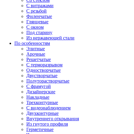
Со стеклом
С витражами
С резьбой
Филенчатые
Глянцевые
С окном
Под старину
Из нержавеющей стали
По особенностям
Элитные
Арочные
Решетчатые
С терморазрывом
Одностворчатые
Двустворчатые
Полуторастворчатые
С фрамугой
Дизайнерские
Накладные
Трехконтурные
С видеонаблюдением
Двухконтурные
Внутреннего открывания
Из гнутого профиля
Герметичные