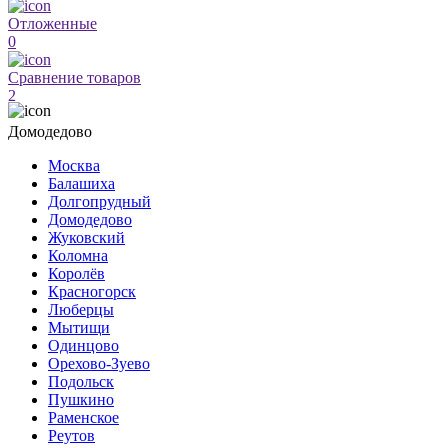
Отложенные
0
Сравнение товаров
2
Домодедово
Москва
Балашиха
Долгопрудный
Домодедово
Жуковский
Коломна
Королёв
Красногорск
Люберцы
Мытищи
Одинцово
Орехово-Зуево
Подольск
Пушкино
Раменское
Реутов