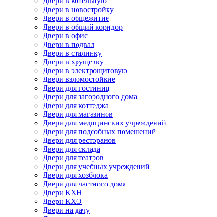
Двери в котельную
Двери в новостройку
Двери в общежитие
Двери в общий коридор
Двери в офис
Двери в подвал
Двери в сталинку
Двери в хрущевку
Двери в электрощитовую
Двери взломостойкие
Двери для гостиниц
Двери для загородного дома
Двери для коттеджа
Двери для магазинов
Двери для медицинских учреждений
Двери для подсобных помещений
Двери для ресторанов
Двери для склада
Двери для театров
Двери для учебных учреждений
Двери для хозблока
Двери для частного дома
Двери КХН
Двери КХО
Двери на дачу