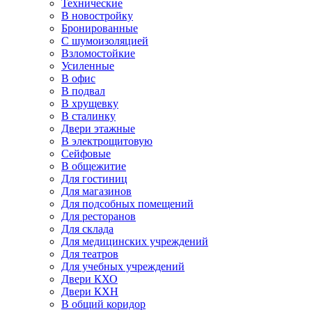
Технические
В новостройку
Бронированные
С шумоизоляцией
Взломостойкие
Усиленные
В офис
В подвал
В хрущевку
В сталинку
Двери этажные
В электрощитовую
Сейфовые
В общежитие
Для гостиниц
Для магазинов
Для подсобных помещений
Для ресторанов
Для склада
Для медицинских учреждений
Для театров
Для учебных учреждений
Двери КХО
Двери КХН
В общий коридор