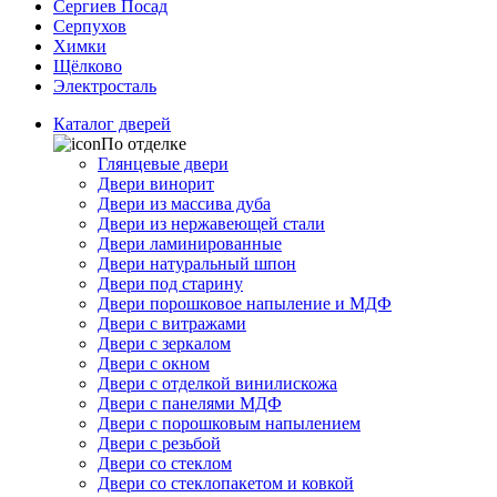
Сергиев Посад
Серпухов
Химки
Щёлково
Электросталь
Каталог дверей
По отделке
Глянцевые двери
Двери винорит
Двери из массива дуба
Двери из нержавеющей стали
Двери ламинированные
Двери натуральный шпон
Двери под старину
Двери порошковое напыление и МДФ
Двери с витражами
Двери с зеркалом
Двери с окном
Двери с отделкой винилискожа
Двери с панелями МДФ
Двери с порошковым напылением
Двери с резьбой
Двери со стеклом
Двери со стеклопакетом и ковкой