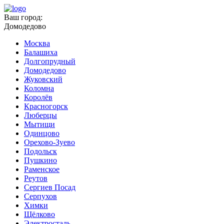
Ваш город:
Домодедово
Москва
Балашиха
Долгопрудный
Домодедово
Жуковский
Коломна
Королёв
Красногорск
Люберцы
Мытищи
Одинцово
Орехово-Зуево
Подольск
Пушкино
Раменское
Реутов
Сергиев Посад
Серпухов
Химки
Щёлково
Электросталь