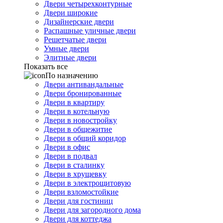
Двери четырехконтурные
Двери широкие
Дизайнерские двери
Распашные уличные двери
Решетчатые двери
Умные двери
Элитные двери
Показать все
По назначению
Двери антивандальные
Двери бронированные
Двери в квартиру
Двери в котельную
Двери в новостройку
Двери в общежитие
Двери в общий коридор
Двери в офис
Двери в подвал
Двери в сталинку
Двери в хрущевку
Двери в электрощитовую
Двери взломостойкие
Двери для гостиниц
Двери для загородного дома
Двери для коттеджа