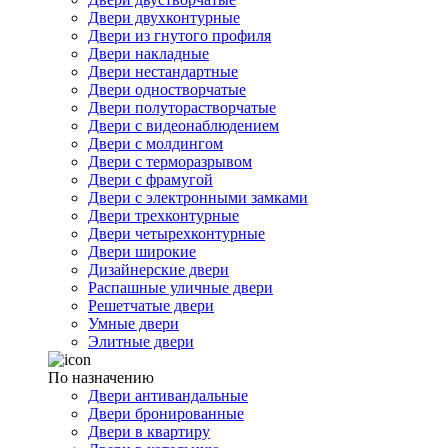
Двери двухконтурные
Двери из гнутого профиля
Двери накладные
Двери нестандартные
Двери одностворчатые
Двери полуторастворчатые
Двери с видеонаблюдением
Двери с молдингом
Двери с терморазрывом
Двери с фрамугой
Двери с электронными замками
Двери трехконтурные
Двери четырехконтурные
Двери широкие
Дизайнерские двери
Распашные уличные двери
Решетчатые двери
Умные двери
Элитные двери
По назначению
Двери антивандальные
Двери бронированные
Двери в квартиру