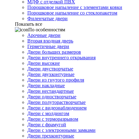
МДФ с отделкой ПВХ
Порошковое напыление с элементами ковки
Порошковое напыление со стеклопакетом
Филенчатые двери
Показать все
По особенностям
Арочные двери
Вторая входная дверь
Герметичные двери
Двери больших размеров
Двери внутреннего открывания
Двери высокие
Двери двустворчатые
Двери двухконтурные
Двери из гнутого профиля
Двери накладные
Двери нестандартные
Двери одностворчатые
Двери полуторастворчатые
Двери с видеонаблюдением
Двери с молдингом
Двери с терморазрывом
Двери с фрамугой
Двери с электронными замками
Двери трехконтурные