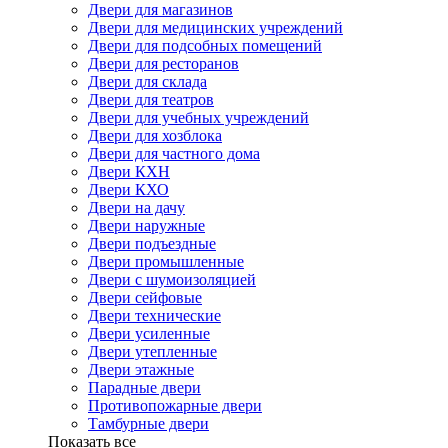
Двери для магазинов
Двери для медицинских учреждений
Двери для подсобных помещений
Двери для ресторанов
Двери для склада
Двери для театров
Двери для учебных учреждений
Двери для хозблока
Двери для частного дома
Двери КХН
Двери КХО
Двери на дачу
Двери наружные
Двери подъездные
Двери промышленные
Двери с шумоизоляцией
Двери сейфовые
Двери технические
Двери усиленные
Двери утепленные
Двери этажные
Парадные двери
Противопожарные двери
Тамбурные двери
Показать все