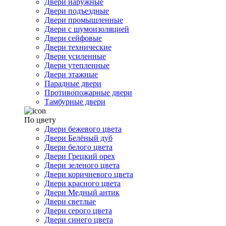
Двери наружные
Двери подъездные
Двери промышленные
Двери с шумоизоляцией
Двери сейфовые
Двери технические
Двери усиленные
Двери утепленные
Двери этажные
Парадные двери
Противопожарные двери
Тамбурные двери
По цвету
Двери бежевого цвета
Двери Белёный дуб
Двери белого цвета
Двери Грецкий орех
Двери зеленого цвета
Двери коричневого цвета
Двери красного цвета
Двери Медный антик
Двери светлые
Двери серого цвета
Двери синего цвета