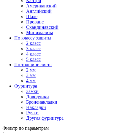
Кантри
Американский
Английский
Шале
Прованс
Скандинавский
Минимализм
По классу защиты
2 класс
3 класс
4 класс
5 класс
По толщине листа
2 мм
3 мм
4 мм
Фурнитура
Замки
Доводчики
Броненакладки
Накладки
Ручки
Другая фурнитура
Фильтр по параметрам