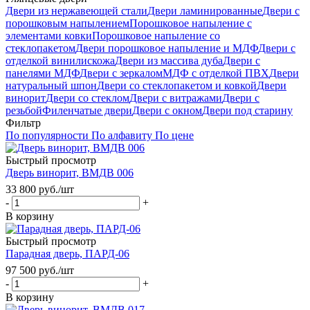
Двери из нержавеющей стали
Двери ламинированные
Двери с
порошковым напылением
Порошковое напыление с
элементами ковки
Порошковое напыление со
стеклопакетом
Двери порошковое напыление и МДФ
Двери с
отделкой винилискожа
Двери из массива дуба
Двери с
панелями МДФ
Двери с зеркалом
МДФ с отделкой ПВХ
Двери
натуральный шпон
Двери со стеклопакетом и ковкой
Двери
винорит
Двери со стеклом
Двери с витражами
Двери с
резьбой
Филенчатые двери
Двери с окном
Двери под старину
Фильтр
По популярности
По алфавиту
По цене
Быстрый просмотр
Дверь винорит, ВМДВ 006
33 800
руб.
/шт
-
+
В корзину
Быстрый просмотр
Парадная дверь, ПАРД-06
97 500
руб.
/шт
-
+
В корзину