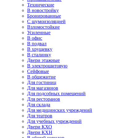
Технические
В новостройку
Бронированные
С шумоизоляцией
Взломостойкие
Усиленные
В офис
В подвал
В хрущевку
В сталинку
Двери этажные
В электрощитовую
Сейфовые
В общежитие
Для гостиниц
Для магазинов
Для подсобных помещений
Для ресторанов
Для склада
Для медицинских учреждений
Для театров
Для учебных учреждений
Двери КХО
Двери КХН
В общий коридор