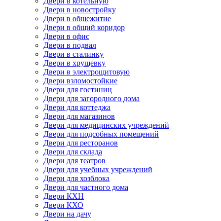
Двери в котельную
Двери в новостройку
Двери в общежитие
Двери в общий коридор
Двери в офис
Двери в подвал
Двери в сталинку
Двери в хрущевку
Двери в электрощитовую
Двери взломостойкие
Двери для гостиниц
Двери для загородного дома
Двери для коттеджа
Двери для магазинов
Двери для медицинских учреждений
Двери для подсобных помещений
Двери для ресторанов
Двери для склада
Двери для театров
Двери для учебных учреждений
Двери для хозблока
Двери для частного дома
Двери КХН
Двери КХО
Двери на дачу