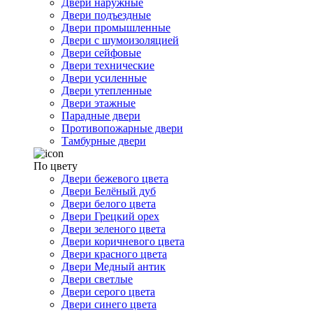
Двери наружные
Двери подъездные
Двери промышленные
Двери с шумоизоляцией
Двери сейфовые
Двери технические
Двери усиленные
Двери утепленные
Двери этажные
Парадные двери
Противопожарные двери
Тамбурные двери
По цвету
Двери бежевого цвета
Двери Белёный дуб
Двери белого цвета
Двери Грецкий орех
Двери зеленого цвета
Двери коричневого цвета
Двери красного цвета
Двери Медный антик
Двери светлые
Двери серого цвета
Двери синего цвета