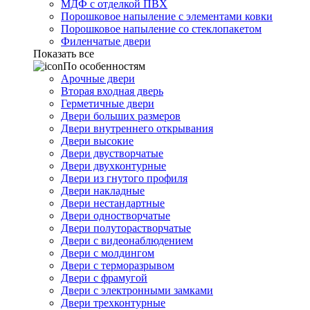
МДФ с отделкой ПВХ
Порошковое напыление с элементами ковки
Порошковое напыление со стеклопакетом
Филенчатые двери
Показать все
По особенностям
Арочные двери
Вторая входная дверь
Герметичные двери
Двери больших размеров
Двери внутреннего открывания
Двери высокие
Двери двустворчатые
Двери двухконтурные
Двери из гнутого профиля
Двери накладные
Двери нестандартные
Двери одностворчатые
Двери полуторастворчатые
Двери с видеонаблюдением
Двери с молдингом
Двери с терморазрывом
Двери с фрамугой
Двери с электронными замками
Двери трехконтурные