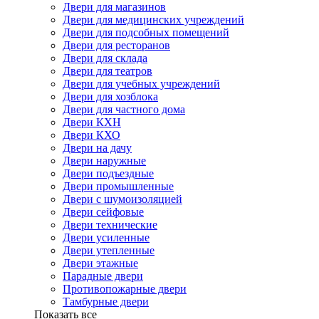
Двери для магазинов
Двери для медицинских учреждений
Двери для подсобных помещений
Двери для ресторанов
Двери для склада
Двери для театров
Двери для учебных учреждений
Двери для хозблока
Двери для частного дома
Двери КХН
Двери КХО
Двери на дачу
Двери наружные
Двери подъездные
Двери промышленные
Двери с шумоизоляцией
Двери сейфовые
Двери технические
Двери усиленные
Двери утепленные
Двери этажные
Парадные двери
Противопожарные двери
Тамбурные двери
Показать все