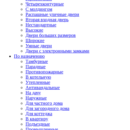
Четырехконтурные
С молдингом
Распашные уличные двери
Вторая входная дверь
Нестандартные
Высокие
Двери больших размеров
Широкие
Умные двери
Двери с электронными замками
По назначению
Тамбурные
Парадные
Противопожарные
В котельную
Утепленные
Антивандальные
На дачу
Наружные
Для частного дома
Для загородного дома
Для коттеджа
В квартиру
Подъездные
Промышленные