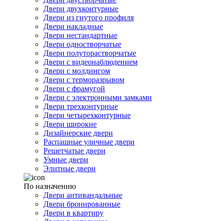
Двери двухконтурные
Двери из гнутого профиля
Двери накладные
Двери нестандартные
Двери одностворчатые
Двери полуторастворчатые
Двери с видеонаблюдением
Двери с молдингом
Двери с терморазрывом
Двери с фрамугой
Двери с электронными замками
Двери трехконтурные
Двери четырехконтурные
Двери широкие
Дизайнерские двери
Распашные уличные двери
Решетчатые двери
Умные двери
Элитные двери
По назначению
Двери антивандальные
Двери бронированные
Двери в квартиру