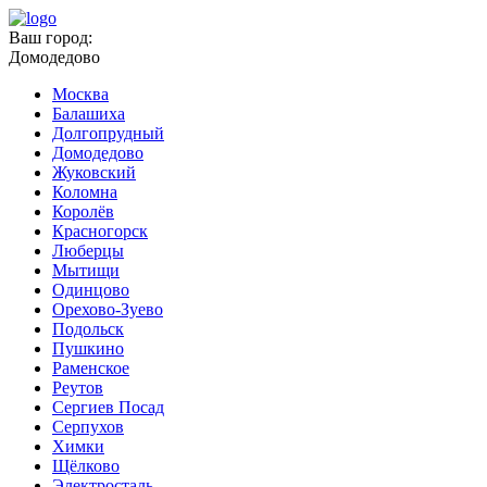
Ваш город:
Домодедово
Москва
Балашиха
Долгопрудный
Домодедово
Жуковский
Коломна
Королёв
Красногорск
Люберцы
Мытищи
Одинцово
Орехово-Зуево
Подольск
Пушкино
Раменское
Реутов
Сергиев Посад
Серпухов
Химки
Щёлково
Электросталь