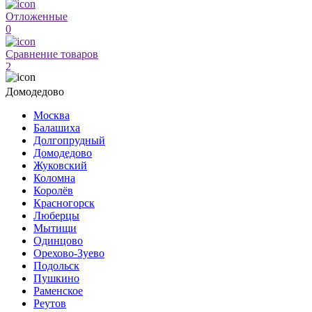
Отложенные
0
Сравнение товаров
2
Домодедово
Москва
Балашиха
Долгопрудный
Домодедово
Жуковский
Коломна
Королёв
Красногорск
Люберцы
Мытищи
Одинцово
Орехово-Зуево
Подольск
Пушкино
Раменское
Реутов