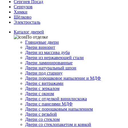
Сергиев Посад
Серпухов
Химки
Щёлково
Электросталь
Каталог дверей
По отделке
Глянцевые двери
Двери винорит
Двери из массива дуба
Двери из нержавеющей стали
Двери ламинированные
Двери натуральный шпон
Двери под старину
Двери порошковое напыление и МДФ
Двери с витражами
Двери с зеркалом
Двери с окном
Двери с отделкой винилискожа
Двери с панелями МДФ
Двери с порошковым напылением
Двери с резьбой
Двери со стеклом
Двери со стеклопакетом и ковкой