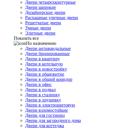
Двери четырехконтурные
Двери широкие
Дизайнерские двери
Распашные уличные двери
Решетчатые двери
Умные двери
Элитные двери
Показать все
По назначению
Двери антивандальные
Двери бронированные
Двери в квартиру
Двери в котельную
Двери в новостройку
Двери в общежитие
Двери в общий коридор
Двери в офис
Двери в подвал
Двери в сталинку
Двери в хрущевку
Двери в электрощитовую
Двери взломостойкие
Двери для гостиниц
Двери для загородного дома
Двери для коттеджа