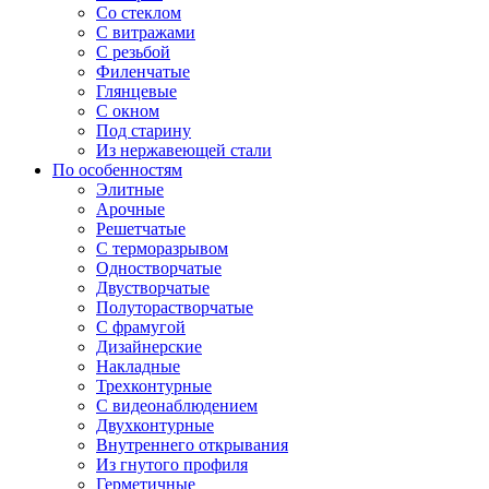
Со стеклом
С витражами
С резьбой
Филенчатые
Глянцевые
С окном
Под старину
Из нержавеющей стали
По особенностям
Элитные
Арочные
Решетчатые
С терморазрывом
Одностворчатые
Двустворчатые
Полуторастворчатые
С фрамугой
Дизайнерские
Накладные
Трехконтурные
С видеонаблюдением
Двухконтурные
Внутреннего открывания
Из гнутого профиля
Герметичные