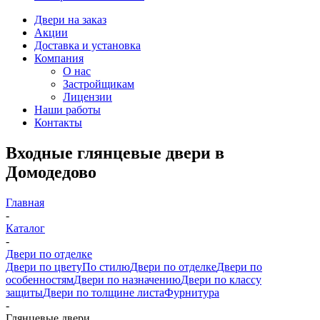
Двери на заказ
Акции
Доставка и установка
Компания
О нас
Застройщикам
Лицензии
Наши работы
Контакты
Входные глянцевые двери в
Домодедово
Главная
-
Каталог
-
Двери по отделке
Двери по цвету
По стилю
Двери по отделке
Двери по
особенностям
Двери по назначению
Двери по классу
защиты
Двери по толщине листа
Фурнитура
-
Глянцевые двери