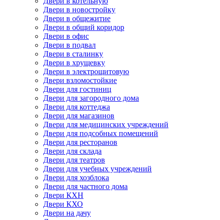
Двери в котельную
Двери в новостройку
Двери в общежитие
Двери в общий коридор
Двери в офис
Двери в подвал
Двери в сталинку
Двери в хрущевку
Двери в электрощитовую
Двери взломостойкие
Двери для гостиниц
Двери для загородного дома
Двери для коттеджа
Двери для магазинов
Двери для медицинских учреждений
Двери для подсобных помещений
Двери для ресторанов
Двери для склада
Двери для театров
Двери для учебных учреждений
Двери для хозблока
Двери для частного дома
Двери КХН
Двери КХО
Двери на дачу