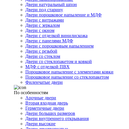
Двери натуральный шпон
Двери под старину
Двери порошковое напыление и МДФ
Двери с витражами
Двери с зеркалом
Двери с окном
Двери с отделкой винилискожа
Двери с панелями МДФ
Двери с порошковым напылением
Двери с резьбой
Двери со стеклом
Двери со стеклопакетом и ковкой
МДФ с отделкой ПВХ
Порошковое напыление с элементами ковки
Порошковое напыление со стеклопакетом
Филенчатые двери
По особенностям
Арочные двери
Вторая входная дверь
Герметичные двери
Двери больших размеров
Двери внутреннего открывания
Двери высокие
Двери двустворчатые