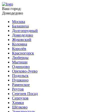
Ваш город:
Домодедово
Москва
Балашиха
Долгопрудный
Домодедово
Жуковский
Коломна
Королёв
Красногорск
Люберцы
Мытищи
Одинцово
Орехово-Зуево
Подольск
Пушкино
Раменское
Реутов
Сергиев Посад
Серпухов
Химки
Щёлково
Электросталь