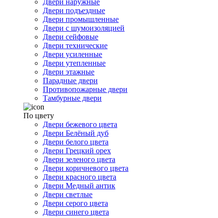
Двери наружные
Двери подъездные
Двери промышленные
Двери с шумоизоляцией
Двери сейфовые
Двери технические
Двери усиленные
Двери утепленные
Двери этажные
Парадные двери
Противопожарные двери
Тамбурные двери
По цвету
Двери бежевого цвета
Двери Белёный дуб
Двери белого цвета
Двери Грецкий орех
Двери зеленого цвета
Двери коричневого цвета
Двери красного цвета
Двери Медный антик
Двери светлые
Двери серого цвета
Двери синего цвета