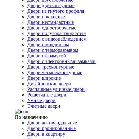
Двери двухконтурные
Двери из гнутого профиля
Двери накладные
Двери нестандартные
Двери одностворчатые
Двери полуторастворчатые
Двери с видеонаблюдением
Двери с молдингом
Двери с терморазрывом
Двери с фрамугой
Двери с электронными замками
Двери трехконтурные
Двери четырехконтурные
Двери широкие
Дизайнерские двери
Распашные уличные двери
Решетчатые двери
Умные двери
Элитные двери
По назначению
Двери антивандальные
Двери бронированные
Двери в квартиру