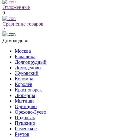
Отложенные
0
Сравнение товаров
2
Домодедово
Москва
Балашиха
Долгопрудный
Домодедово
Жуковский
Коломна
Королёв
Красногорск
Люберцы
Мытищи
Одинцово
Орехово-Зуево
Подольск
Пушкино
Раменское
Реутов