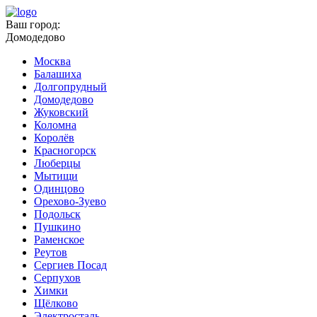
Ваш город:
Домодедово
Москва
Балашиха
Долгопрудный
Домодедово
Жуковский
Коломна
Королёв
Красногорск
Люберцы
Мытищи
Одинцово
Орехово-Зуево
Подольск
Пушкино
Раменское
Реутов
Сергиев Посад
Серпухов
Химки
Щёлково
Электросталь