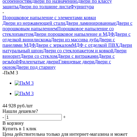
особенностям
Двери по назначению
Двери по классу
защиты
Двери по толщине листа
Фурнитура
-
Порошковое напыление с элементами ковки
Двери из нержавеющей стали
Двери ламинированные
Двери с
порошковым напылением
Порошковое напыление со
стеклопакетом
Двери порошковое напыление и МДФ
Двери с
отделкой винилискожа
Двери из массива дуба
Двери с
панелями МДФ
Двери с зеркалом
МДФ с отделкой ПВХ
Двери
натуральный шпон
Двери со стеклопакетом и ковкой
Двери
винорит
Двери со стеклом
Двери с витражами
Двери с
резьбой
Филенчатые двери
Глянцевые двери
Двери с
окном
Двери под старину
-
ПкМ 3
44 928
руб.
/шт
Нашли дешевле?
-
+
В корзину
Купить в 1 клик
Цена действительна только для интернет-магазина и может