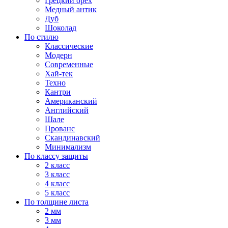
Грецкий орех
Медный антик
Дуб
Шоколад
По стилю
Классические
Модерн
Современные
Хай-тек
Техно
Кантри
Американский
Английский
Шале
Прованс
Скандинавский
Минимализм
По классу защиты
2 класс
3 класс
4 класс
5 класс
По толщине листа
2 мм
3 мм