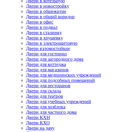
Двери в котельную
Двери в новостройку
Двери в общежитие
Двери в общий коридор
Двери в офис
Двери в подвал
Двери в сталинку
Двери в хрущевку
Двери в электрощитовую
Двери взломостойкие
Двери для гостиниц
Двери для загородного дома
Двери для коттеджа
Двери для магазинов
Двери для медицинских учреждений
Двери для подсобных помещений
Двери для ресторанов
Двери для склада
Двери для театров
Двери для учебных учреждений
Двери для хозблока
Двери для частного дома
Двери КХН
Двери КХО
Двери на дачу