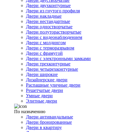
Двери двустворчатые
Двери двухконтурные
Двери из гнутого профиля
Двери накладные
Двери нестандартные
Двери одностворчатые
Двери полуторастворчатые
Двери с видеонаблюдением
Двери с молдингом
Двери с терморазрывом
Двери с фрамугой
Двери с электронными замками
Двери трехконтурные
Двери четырехконтурные
Двери широкие
Дизайнерские двери
Распашные уличные двери
Решетчатые двери
Умные двери
Элитные двери
По назначению
Двери антивандальные
Двери бронированные
Двери в квартиру