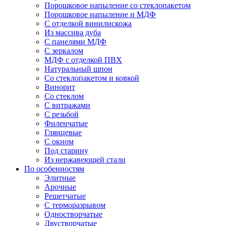
Порошковое напыление со стеклопакетом
Порошковое напыление и МДФ
С отделкой винилискожа
Из массива дуба
С панелями МДФ
С зеркалом
МДФ с отделкой ПВХ
Натуральный шпон
Со стеклопакетом и ковкой
Винорит
Со стеклом
С витражами
С резьбой
Филенчатые
Глянцевые
С окном
Под старину
Из нержавеющей стали
По особенностям
Элитные
Арочные
Решетчатые
С терморазрывом
Одностворчатые
Двустворчатые