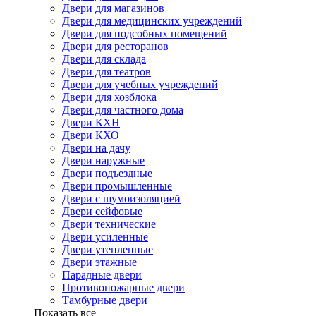
Двери для магазинов
Двери для медицинских учреждений
Двери для подсобных помещений
Двери для ресторанов
Двери для склада
Двери для театров
Двери для учебных учреждений
Двери для хозблока
Двери для частного дома
Двери КХН
Двери КХО
Двери на дачу
Двери наружные
Двери подъездные
Двери промышленные
Двери с шумоизоляцией
Двери сейфовые
Двери технические
Двери усиленные
Двери утепленные
Двери этажные
Парадные двери
Противопожарные двери
Тамбурные двери
Показать все