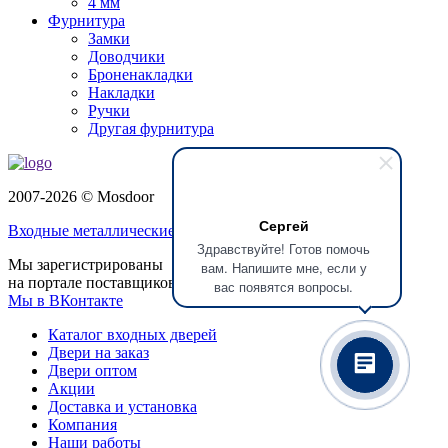
4 мм
Фурнитура
Замки
Доводчики
Броненакладки
Накладки
Ручки
Другая фурнитура
2007-2026 © Mosdoor
Сергей
Входные металлические двери
в Домодедово
Здравствуйте! Готов помочь
Мы зарегистрированы
вам. Напишите мне, если у
на портале поставщиков
вас появятся вопросы.
Мы в ВКонтакте
Каталог входных дверей
Двери на заказ
Двери оптом
Акции
Доставка и установка
Компания
Наши работы