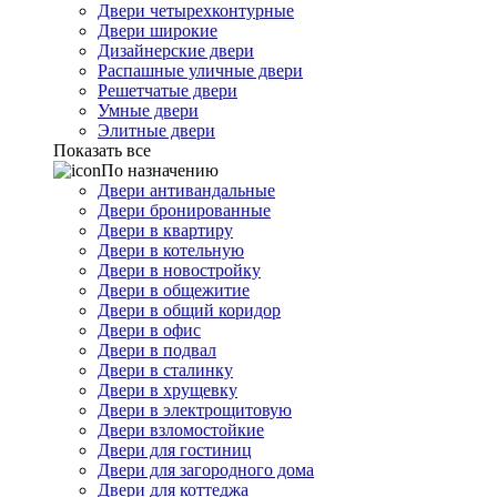
Двери четырехконтурные
Двери широкие
Дизайнерские двери
Распашные уличные двери
Решетчатые двери
Умные двери
Элитные двери
Показать все
По назначению
Двери антивандальные
Двери бронированные
Двери в квартиру
Двери в котельную
Двери в новостройку
Двери в общежитие
Двери в общий коридор
Двери в офис
Двери в подвал
Двери в сталинку
Двери в хрущевку
Двери в электрощитовую
Двери взломостойкие
Двери для гостиниц
Двери для загородного дома
Двери для коттеджа