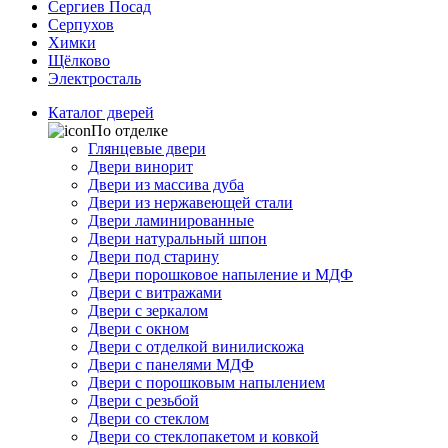
Сергиев Посад
Серпухов
Химки
Щёлково
Электросталь
Каталог дверей
По отделке
Глянцевые двери
Двери винорит
Двери из массива дуба
Двери из нержавеющей стали
Двери ламинированные
Двери натуральный шпон
Двери под старину
Двери порошковое напыление и МДФ
Двери с витражами
Двери с зеркалом
Двери с окном
Двери с отделкой винилискожа
Двери с панелями МДФ
Двери с порошковым напылением
Двери с резьбой
Двери со стеклом
Двери со стеклопакетом и ковкой