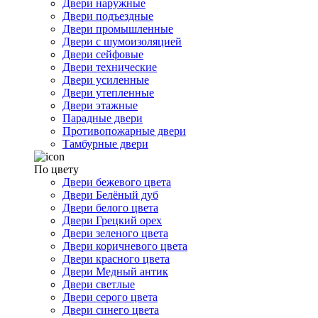
Двери наружные
Двери подъездные
Двери промышленные
Двери с шумоизоляцией
Двери сейфовые
Двери технические
Двери усиленные
Двери утепленные
Двери этажные
Парадные двери
Противопожарные двери
Тамбурные двери
По цвету
Двери бежевого цвета
Двери Белёный дуб
Двери белого цвета
Двери Грецкий орех
Двери зеленого цвета
Двери коричневого цвета
Двери красного цвета
Двери Медный антик
Двери светлые
Двери серого цвета
Двери синего цвета