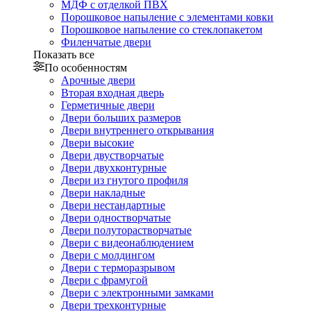
МДФ с отделкой ПВХ
Порошковое напыление с элементами ковки
Порошковое напыление со стеклопакетом
Филенчатые двери
Показать все
По особенностям
Арочные двери
Вторая входная дверь
Герметичные двери
Двери больших размеров
Двери внутреннего открывания
Двери высокие
Двери двустворчатые
Двери двухконтурные
Двери из гнутого профиля
Двери накладные
Двери нестандартные
Двери одностворчатые
Двери полуторастворчатые
Двери с видеонаблюдением
Двери с молдингом
Двери с терморазрывом
Двери с фрамугой
Двери с электронными замками
Двери трехконтурные