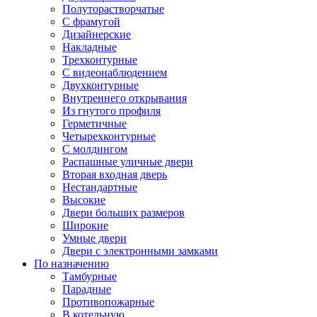
Полуторастворчатые
С фрамугой
Дизайнерские
Накладные
Трехконтурные
С видеонаблюдением
Двухконтурные
Внутреннего открывания
Из гнутого профиля
Герметичные
Четырехконтурные
С молдингом
Распашные уличные двери
Вторая входная дверь
Нестандартные
Высокие
Двери больших размеров
Широкие
Умные двери
Двери с электронными замками
По назначению
Тамбурные
Парадные
Противопожарные
В котельную