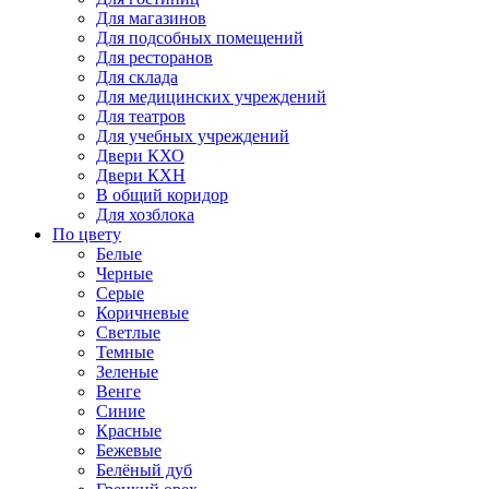
Для магазинов
Для подсобных помещений
Для ресторанов
Для склада
Для медицинских учреждений
Для театров
Для учебных учреждений
Двери КХО
Двери КХН
В общий коридор
Для хозблока
По цвету
Белые
Черные
Серые
Коричневые
Светлые
Темные
Зеленые
Венге
Синие
Красные
Бежевые
Белёный дуб