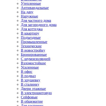
Утепленные
Антивандальные
На дачу
Наружные
Для частного дома
Для загородного дома
Для коттеджа
В квартиру
Подъездные
Промышленные
Технические
В новостройку
Бронированные
С шумоизоляцией
Взломостойкие
Усиленные
В офис
В подвал
В хрущевку
В сталинку
Двери этажные
В электрощитовую
Сейфовые
В общежитие
Для гостиниц