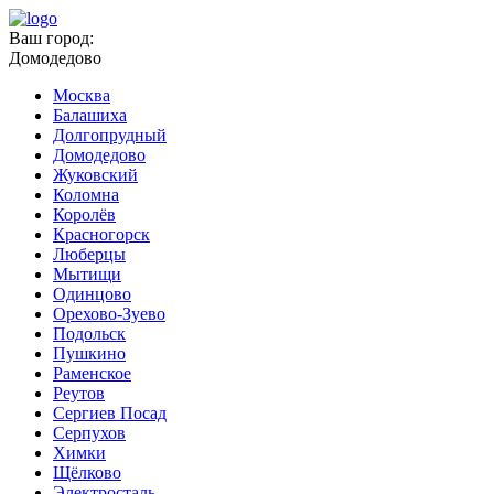
Ваш город:
Домодедово
Москва
Балашиха
Долгопрудный
Домодедово
Жуковский
Коломна
Королёв
Красногорск
Люберцы
Мытищи
Одинцово
Орехово-Зуево
Подольск
Пушкино
Раменское
Реутов
Сергиев Посад
Серпухов
Химки
Щёлково
Электросталь