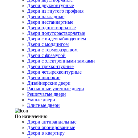
Двери двухконтурные
Двери из гнутого профиля
Двери накладные
Двери нестандартные
Двери одностворчатые
Двери полуторастворчатые
Двери с видеонаблюдением
Двери с молдингом
Двери с терморазрывом
Двери с фрамугой
Двери с электронными замками
Двери трехконтурные
Двери четырехконтурные
Двери широкие
Дизайнерские двери
Распашные уличные двери
Решетчатые двери
Умные двери
Элитные двери
По назначению
Двери антивандальные
Двери бронированные
Двери в квартиру