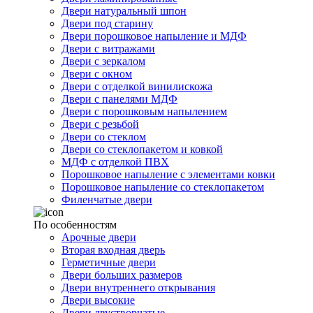
Двери натуральный шпон
Двери под старину
Двери порошковое напыление и МДФ
Двери с витражами
Двери с зеркалом
Двери с окном
Двери с отделкой винилискожа
Двери с панелями МДФ
Двери с порошковым напылением
Двери с резьбой
Двери со стеклом
Двери со стеклопакетом и ковкой
МДФ с отделкой ПВХ
Порошковое напыление с элементами ковки
Порошковое напыление со стеклопакетом
Филенчатые двери
По особенностям
Арочные двери
Вторая входная дверь
Герметичные двери
Двери больших размеров
Двери внутреннего открывания
Двери высокие
Двери двустворчатые