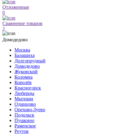
Отложенные
0
Сравнение товаров
2
Домодедово
Москва
Балашиха
Долгопрудный
Домодедово
Жуковский
Коломна
Королёв
Красногорск
Люберцы
Мытищи
Одинцово
Орехово-Зуево
Подольск
Пушкино
Раменское
Реутов