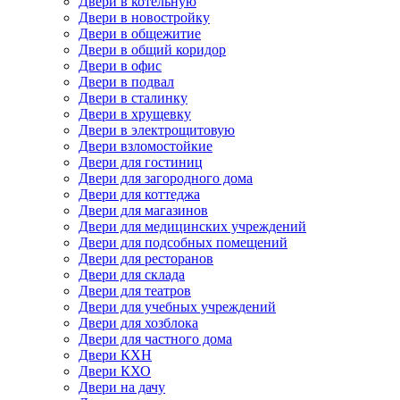
Двери в котельную
Двери в новостройку
Двери в общежитие
Двери в общий коридор
Двери в офис
Двери в подвал
Двери в сталинку
Двери в хрущевку
Двери в электрощитовую
Двери взломостойкие
Двери для гостиниц
Двери для загородного дома
Двери для коттеджа
Двери для магазинов
Двери для медицинских учреждений
Двери для подсобных помещений
Двери для ресторанов
Двери для склада
Двери для театров
Двери для учебных учреждений
Двери для хозблока
Двери для частного дома
Двери КХН
Двери КХО
Двери на дачу