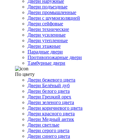
Двери наружные
Двери подъездные
Двери промышленные
Двери с шумоизоляцией
Двери сейфовые
Двери технические
Двери усиленные
Двери утепленные
Двери этажные
Парадные двери
Противопожарные двери
Тамбурные двери
По цвету
Двери бежевого цвета
Двери Белёный дуб
Двери белого цвета
Двери Грецкий орех
Двери зеленого цвета
Двери коричневого цвета
Двери красного цвета
Двери Медный антик
Двери светлые
Двери серого цвета
Двери синего цвета