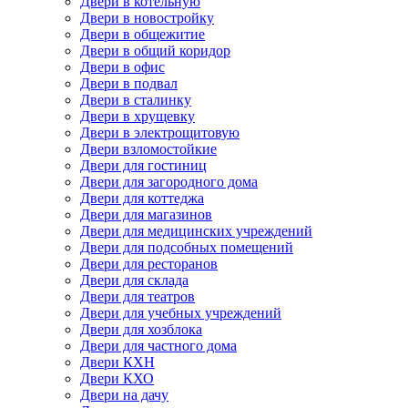
Двери в котельную
Двери в новостройку
Двери в общежитие
Двери в общий коридор
Двери в офис
Двери в подвал
Двери в сталинку
Двери в хрущевку
Двери в электрощитовую
Двери взломостойкие
Двери для гостиниц
Двери для загородного дома
Двери для коттеджа
Двери для магазинов
Двери для медицинских учреждений
Двери для подсобных помещений
Двери для ресторанов
Двери для склада
Двери для театров
Двери для учебных учреждений
Двери для хозблока
Двери для частного дома
Двери КХН
Двери КХО
Двери на дачу