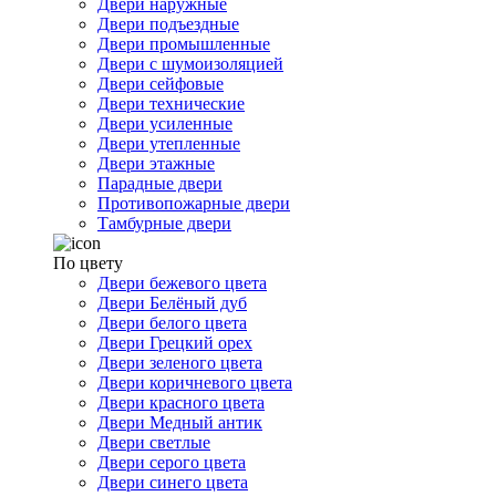
Двери наружные
Двери подъездные
Двери промышленные
Двери с шумоизоляцией
Двери сейфовые
Двери технические
Двери усиленные
Двери утепленные
Двери этажные
Парадные двери
Противопожарные двери
Тамбурные двери
По цвету
Двери бежевого цвета
Двери Белёный дуб
Двери белого цвета
Двери Грецкий орех
Двери зеленого цвета
Двери коричневого цвета
Двери красного цвета
Двери Медный антик
Двери светлые
Двери серого цвета
Двери синего цвета