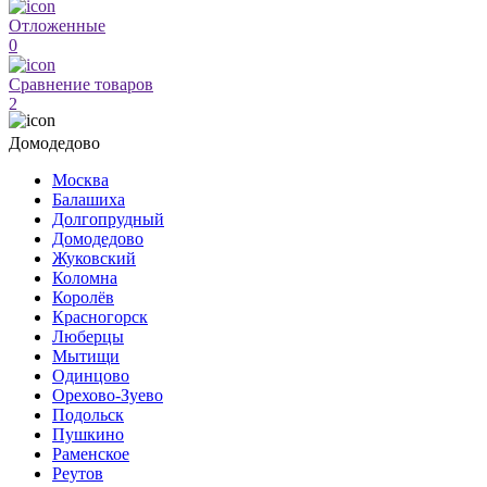
Отложенные
0
Сравнение товаров
2
Домодедово
Москва
Балашиха
Долгопрудный
Домодедово
Жуковский
Коломна
Королёв
Красногорск
Люберцы
Мытищи
Одинцово
Орехово-Зуево
Подольск
Пушкино
Раменское
Реутов