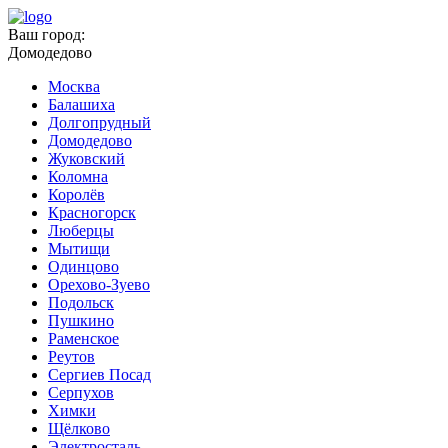
Ваш город:
Домодедово
Москва
Балашиха
Долгопрудный
Домодедово
Жуковский
Коломна
Королёв
Красногорск
Люберцы
Мытищи
Одинцово
Орехово-Зуево
Подольск
Пушкино
Раменское
Реутов
Сергиев Посад
Серпухов
Химки
Щёлково
Электросталь