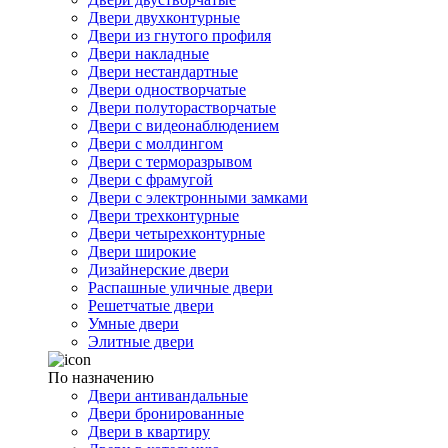
Двери двухконтурные
Двери из гнутого профиля
Двери накладные
Двери нестандартные
Двери одностворчатые
Двери полуторастворчатые
Двери с видеонаблюдением
Двери с молдингом
Двери с терморазрывом
Двери с фрамугой
Двери с электронными замками
Двери трехконтурные
Двери четырехконтурные
Двери широкие
Дизайнерские двери
Распашные уличные двери
Решетчатые двери
Умные двери
Элитные двери
По назначению
Двери антивандальные
Двери бронированные
Двери в квартиру