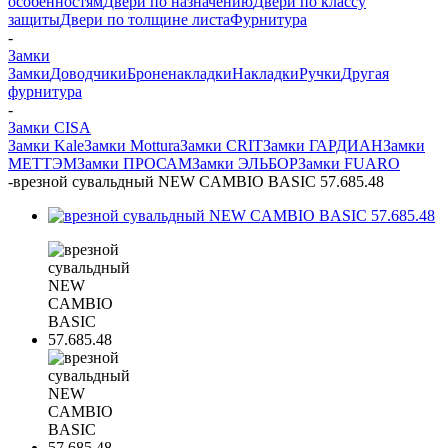
особенностям
Двери по назначению
Двери по классу
защиты
Двери по толщине листа
Фурнитура
-
Замки
Замки
Доводчики
Броненакладки
Накладки
Ручки
Другая
фурнитура
-
Замки CISA
Замки Kale
Замки Mottura
Замки CRIT
Замки ГАРДИАН
Замки
МЕТТЭМ
Замки ПРОСАМ
Замки ЭЛЬБОР
Замки FUARO
-
врезной сувальдный NEW CAMBIO BASIC 57.685.48