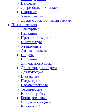
Высокие
Двери больших размеров
Широкие
Умные двери
Двери с электронными замками
По назначению
Тамбурные
Парадные
Противопожарные
В котельную
Утепленные
Антивандальные
На дачу
Наружные
Для частного дома
Для загородного дома
Для коттеджа
В квартиру
Подъездные
Промышленные
Технические
В новостройку
Бронированные
С шумоизоляцией
Взломостойкие