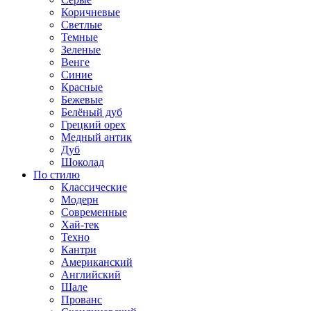
Коричневые
Светлые
Темные
Зеленые
Венге
Синие
Красные
Бежевые
Белёный дуб
Грецкий орех
Медный антик
Дуб
Шоколад
По стилю
Классические
Модерн
Современные
Хай-тек
Техно
Кантри
Американский
Английский
Шале
Прованс