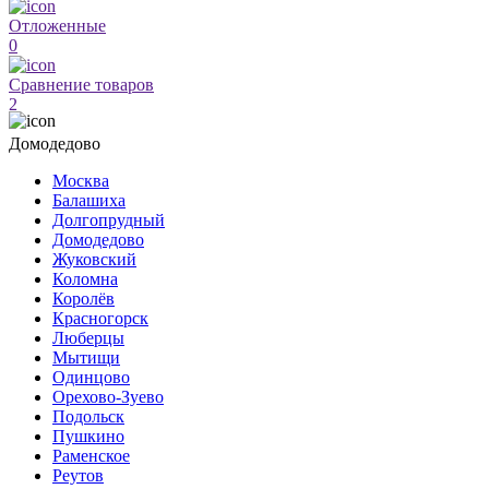
Отложенные
0
Сравнение товаров
2
Домодедово
Москва
Балашиха
Долгопрудный
Домодедово
Жуковский
Коломна
Королёв
Красногорск
Люберцы
Мытищи
Одинцово
Орехово-Зуево
Подольск
Пушкино
Раменское
Реутов