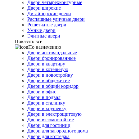
Двери четырехконтурные
Двери широкие
Дизайнерские двери
Распашные уличные двери
Решетчатые двери
Умные двери
Элитные двери
Показать все
По назначению
Двери антивандальные
Двери бронированные
Двери в квартиру
Двери в котельную
Двери в новостройку
Двери в общежитие
Двери в общий коридор
Двери в офис
Двери в подвал
Двери в сталинку
Двери в хрущевку
Двери в электрощитовую
Двери взломостойкие
Двери для гостиниц
Двери для загородного дома
Двери для коттеджа