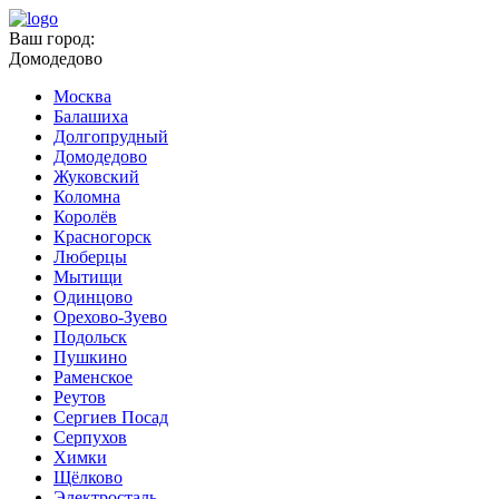
Ваш город:
Домодедово
Москва
Балашиха
Долгопрудный
Домодедово
Жуковский
Коломна
Королёв
Красногорск
Люберцы
Мытищи
Одинцово
Орехово-Зуево
Подольск
Пушкино
Раменское
Реутов
Сергиев Посад
Серпухов
Химки
Щёлково
Электросталь