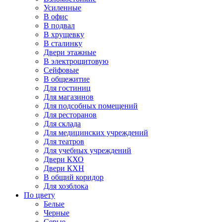
Усиленные
В офис
В подвал
В хрущевку
В сталинку
Двери этажные
В электрощитовую
Сейфовые
В общежитие
Для гостиниц
Для магазинов
Для подсобных помещений
Для ресторанов
Для склада
Для медицинских учреждений
Для театров
Для учебных учреждений
Двери КХО
Двери КХН
В общий коридор
Для хозблока
По цвету
Белые
Черные
Серые