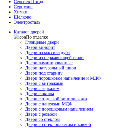
Сергиев Посад
Серпухов
Химки
Щёлково
Электросталь
Каталог дверей
По отделке
Глянцевые двери
Двери винорит
Двери из массива дуба
Двери из нержавеющей стали
Двери ламинированные
Двери натуральный шпон
Двери под старину
Двери порошковое напыление и МДФ
Двери с витражами
Двери с зеркалом
Двери с окном
Двери с отделкой винилискожа
Двери с панелями МДФ
Двери с порошковым напылением
Двери с резьбой
Двери со стеклом
Двери со стеклопакетом и ковкой