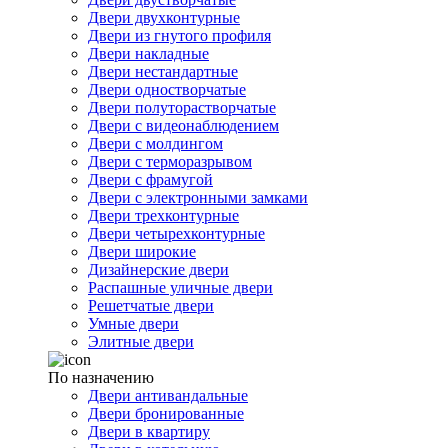
Двери двухконтурные
Двери из гнутого профиля
Двери накладные
Двери нестандартные
Двери одностворчатые
Двери полуторастворчатые
Двери с видеонаблюдением
Двери с молдингом
Двери с терморазрывом
Двери с фрамугой
Двери с электронными замками
Двери трехконтурные
Двери четырехконтурные
Двери широкие
Дизайнерские двери
Распашные уличные двери
Решетчатые двери
Умные двери
Элитные двери
По назначению
Двери антивандальные
Двери бронированные
Двери в квартиру