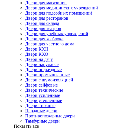
Двери для магазинов
Двери для медицинских учреждений
Двери для подсобных помещений
Двери для ресторанов
Двери для склада
Двери для театров
Двери для учебных учреждений
Двери для хозблока
Двери для частного дома
Двери КХН
Двери КХО
Двери на дачу
Двери наружные
Двери подъездные
Двери промышленные
Двери с шумоизоляцией
Двери сейфовые
Двери технические
Двери усиленные
Двери утепленные
Двери этажные
Парадные двери
Противопожарные двери
Тамбурные двери
Показать все