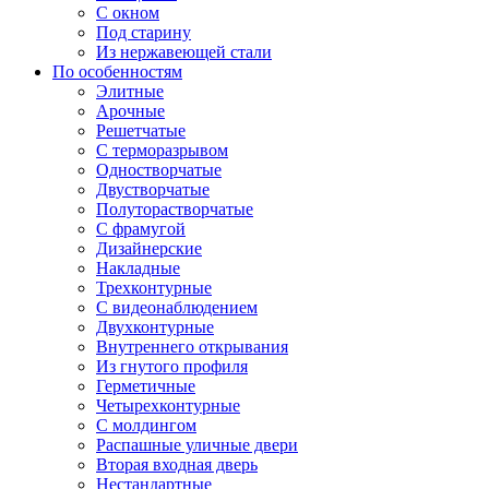
С окном
Под старину
Из нержавеющей стали
По особенностям
Элитные
Арочные
Решетчатые
С терморазрывом
Одностворчатые
Двустворчатые
Полуторастворчатые
С фрамугой
Дизайнерские
Накладные
Трехконтурные
С видеонаблюдением
Двухконтурные
Внутреннего открывания
Из гнутого профиля
Герметичные
Четырехконтурные
С молдингом
Распашные уличные двери
Вторая входная дверь
Нестандартные