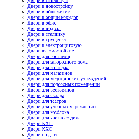
Двери в котельную
Двери в новостройку
Двери в общежитие
Двери в общий коридор
Двери в офис
Двери в подвал
Двери в сталинку
Двери в хрущевку
Двери в электрощитовую
Двери взломостойкие
Двери для гостиниц
Двери для загородного дома
Двери для коттеджа
Двери для магазинов
Двери для медицинских учреждений
Двери для подсобных помещений
Двери для ресторанов
Двери для склада
Двери для театров
Двери для учебных учреждений
Двери для хозблока
Двери для частного дома
Двери КХН
Двери КХО
Двери на дачу