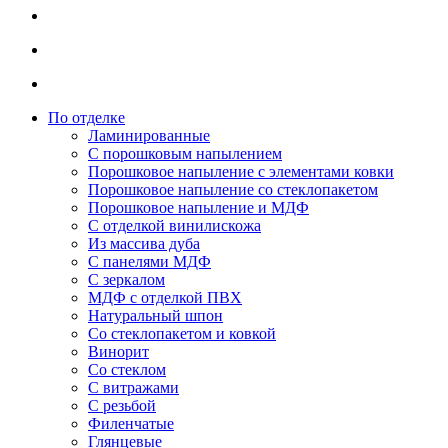
По отделке
Ламинированные
С порошковым напылением
Порошковое напыление с элементами ковки
Порошковое напыление со стеклопакетом
Порошковое напыление и МДФ
С отделкой винилискожа
Из массива дуба
С панелями МДФ
С зеркалом
МДФ с отделкой ПВХ
Натуральный шпон
Со стеклопакетом и ковкой
Винорит
Со стеклом
С витражами
С резьбой
Филенчатые
Глянцевые