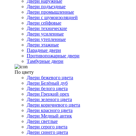
Двери наружные
Двери подъездные
Двери промышленные
Двери с шумоизоляцией
Двери сейфовые
Двери технические
Двери усиленные
Двери утепленные
Двери этажные
Парадные двери
Противопожарные двери
Тамбурные двери
По цвету
Двери бежевого цвета
Двери Белёный дуб
Двери белого цвета
Двери Грецкий орех
Двери зеленого цвета
Двери коричневого цвета
Двери красного цвета
Двери Медный антик
Двери светлые
Двери серого цвета
Двери синего цвета