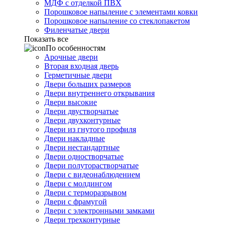
МДФ с отделкой ПВХ
Порошковое напыление с элементами ковки
Порошковое напыление со стеклопакетом
Филенчатые двери
Показать все
По особенностям
Арочные двери
Вторая входная дверь
Герметичные двери
Двери больших размеров
Двери внутреннего открывания
Двери высокие
Двери двустворчатые
Двери двухконтурные
Двери из гнутого профиля
Двери накладные
Двери нестандартные
Двери одностворчатые
Двери полуторастворчатые
Двери с видеонаблюдением
Двери с молдингом
Двери с терморазрывом
Двери с фрамугой
Двери с электронными замками
Двери трехконтурные