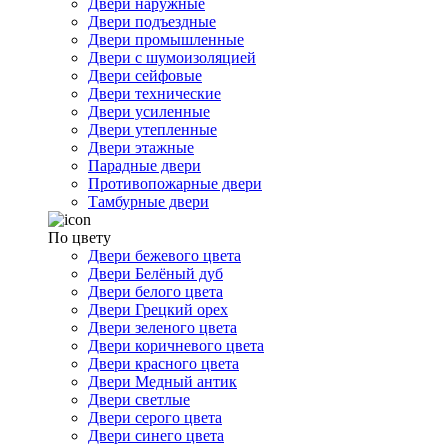
Двери наружные
Двери подъездные
Двери промышленные
Двери с шумоизоляцией
Двери сейфовые
Двери технические
Двери усиленные
Двери утепленные
Двери этажные
Парадные двери
Противопожарные двери
Тамбурные двери
По цвету
Двери бежевого цвета
Двери Белёный дуб
Двери белого цвета
Двери Грецкий орех
Двери зеленого цвета
Двери коричневого цвета
Двери красного цвета
Двери Медный антик
Двери светлые
Двери серого цвета
Двери синего цвета