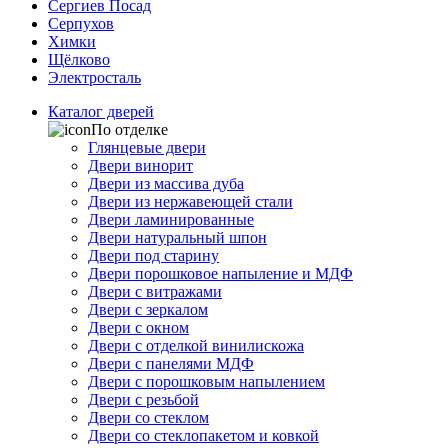
Сергиев Посад
Серпухов
Химки
Щёлково
Электросталь
Каталог дверей
По отделке
Глянцевые двери
Двери винорит
Двери из массива дуба
Двери из нержавеющей стали
Двери ламинированные
Двери натуральный шпон
Двери под старину
Двери порошковое напыление и МДФ
Двери с витражами
Двери с зеркалом
Двери с окном
Двери с отделкой винилискожа
Двери с панелями МДФ
Двери с порошковым напылением
Двери с резьбой
Двери со стеклом
Двери со стеклопакетом и ковкой