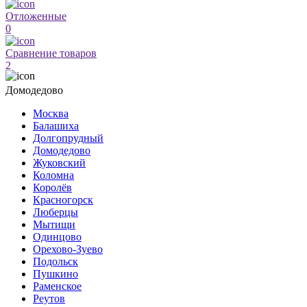
Отложенные
0
Сравнение товаров
2
Домодедово
Москва
Балашиха
Долгопрудный
Домодедово
Жуковский
Коломна
Королёв
Красногорск
Люберцы
Мытищи
Одинцово
Орехово-Зуево
Подольск
Пушкино
Раменское
Реутов