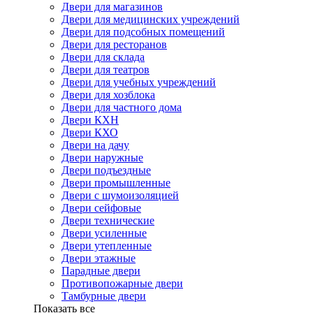
Двери для магазинов
Двери для медицинских учреждений
Двери для подсобных помещений
Двери для ресторанов
Двери для склада
Двери для театров
Двери для учебных учреждений
Двери для хозблока
Двери для частного дома
Двери КХН
Двери КХО
Двери на дачу
Двери наружные
Двери подъездные
Двери промышленные
Двери с шумоизоляцией
Двери сейфовые
Двери технические
Двери усиленные
Двери утепленные
Двери этажные
Парадные двери
Противопожарные двери
Тамбурные двери
Показать все