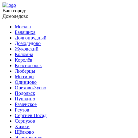
Ваш город:
Домодедово
Москва
Балашиха
Долгопрудный
Домодедово
Жуковский
Коломна
Королёв
Красногорск
Люберцы
Мытищи
Одинцово
Орехово-Зуево
Подольск
Пушкино
Раменское
Реутов
Сергиев Посад
Серпухов
Химки
Щёлково
Электросталь