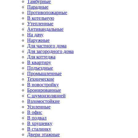
Тамбурные
Парадные
Противопожарные
В котельную
Утепленные
Антивандальные
На дачу
Наружные
Для частного дома
Для загородного дома
Для коттеджа
В квартиру
Подъездные
Промышленные
Технические
В новостройку
Бронированные
С шумоизоляцией
Взломостойкие
Усиленные
В офис
В подвал
В хрущевку
В сталинку
Двери этажные