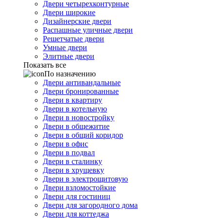
Двери четырехконтурные
Двери широкие
Дизайнерские двери
Распашные уличные двери
Решетчатые двери
Умные двери
Элитные двери
Показать все
По назначению
Двери антивандальные
Двери бронированные
Двери в квартиру
Двери в котельную
Двери в новостройку
Двери в общежитие
Двери в общий коридор
Двери в офис
Двери в подвал
Двери в сталинку
Двери в хрущевку
Двери в электрощитовую
Двери взломостойкие
Двери для гостиниц
Двери для загородного дома
Двери для коттеджа