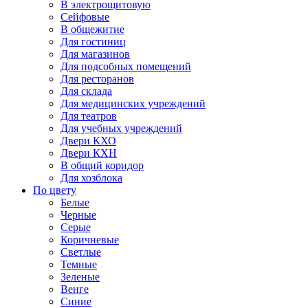
В электрощитовую
Сейфовые
В общежитие
Для гостиниц
Для магазинов
Для подсобных помещений
Для ресторанов
Для склада
Для медицинских учреждений
Для театров
Для учебных учреждений
Двери КХО
Двери КХН
В общий коридор
Для хозблока
По цвету
Белые
Черные
Серые
Коричневые
Светлые
Темные
Зеленые
Венге
Синие