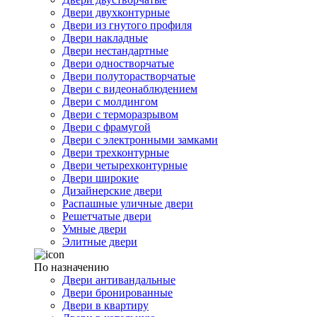
Двери двухконтурные
Двери из гнутого профиля
Двери накладные
Двери нестандартные
Двери одностворчатые
Двери полуторастворчатые
Двери с видеонаблюдением
Двери с молдингом
Двери с терморазрывом
Двери с фрамугой
Двери с электронными замками
Двери трехконтурные
Двери четырехконтурные
Двери широкие
Дизайнерские двери
Распашные уличные двери
Решетчатые двери
Умные двери
Элитные двери
По назначению
Двери антивандальные
Двери бронированные
Двери в квартиру