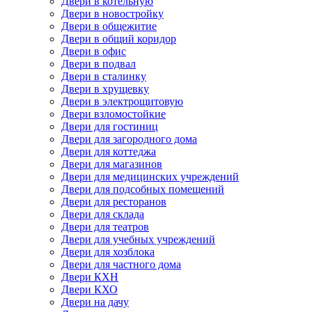
Двери в котельную
Двери в новостройку
Двери в общежитие
Двери в общий коридор
Двери в офис
Двери в подвал
Двери в сталинку
Двери в хрущевку
Двери в электрощитовую
Двери взломостойкие
Двери для гостиниц
Двери для загородного дома
Двери для коттеджа
Двери для магазинов
Двери для медицинских учреждений
Двери для подсобных помещений
Двери для ресторанов
Двери для склада
Двери для театров
Двери для учебных учреждений
Двери для хозблока
Двери для частного дома
Двери КХН
Двери КХО
Двери на дачу