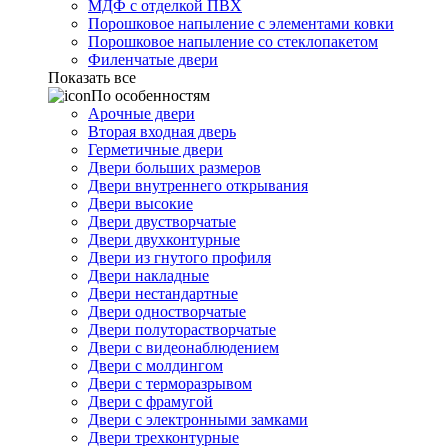
МДФ с отделкой ПВХ
Порошковое напыление с элементами ковки
Порошковое напыление со стеклопакетом
Филенчатые двери
Показать все
По особенностям
Арочные двери
Вторая входная дверь
Герметичные двери
Двери больших размеров
Двери внутреннего открывания
Двери высокие
Двери двустворчатые
Двери двухконтурные
Двери из гнутого профиля
Двери накладные
Двери нестандартные
Двери одностворчатые
Двери полуторастворчатые
Двери с видеонаблюдением
Двери с молдингом
Двери с терморазрывом
Двери с фрамугой
Двери с электронными замками
Двери трехконтурные