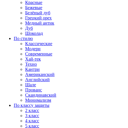
Красные
Бежевые
Белёный дуб
Грецкий орех
Медный антик
Дуб
Шоколад
По стилю
Классические
Модерн
Современные
Хай-тек
Техно
Кантри
Американский
Английский
Шале
Прованс
Скандинавский
Минимализм
По классу защиты
2 класс
3 класс
4 класс
5 класс