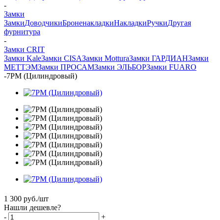
-
Замки
Замки
Доводчики
Броненакладки
Накладки
Ручки
Другая
фурнитура
-
Замки CRIT
Замки Kale
Замки CISA
Замки Mottura
Замки ГАРДИАН
Замки
МЕТТЭМ
Замки ПРОСАМ
Замки ЭЛЬБОР
Замки FUARO
-
7РМ (Цилиндровый)
1 300
руб.
/шт
Нашли дешевле?
-
+