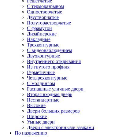
Решетчатые
С терморазрывом
Одностворчатые
Двустворчатые
Полуторастворчатые
С фрамугой
Дизайнерские
Накладные
Трехконтурные
С видеонаблюдением
Двухконтурные
Внутреннего открывания
Из гнутого профиля
Герметичные
Четырехконтурные
С молдингом
Распашные уличные двери
Вторая входная дверь
Нестандартные
Высокие
Двери больших размеров
Широкие
Умные двери
Двери с электронными замками
По назначению