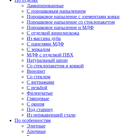
По отделке
Ламинированные
С порошковым напылением
Порошковое напыление с элементами ковки
Порошковое напыление со стеклопакетом
Порошковое напыление и МДФ
С отделкой винилискожа
Из массива дуба
С панелями МДФ
С зеркалом
МДФ с отделкой ПВХ
Натуральный шпон
Со стеклопакетом и ковкой
Винорит
Со стеклом
С витражами
С резьбой
Филенчатые
Глянцевые
С окном
Под старину
Из нержавеющей стали
По особенностям
Элитные
Арочные