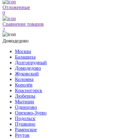
Отложенные
0
Сравнение товаров
2
Домодедово
Москва
Балашиха
Долгопрудный
Домодедово
Жуковский
Коломна
Королёв
Красногорск
Люберцы
Мытищи
Одинцово
Орехово-Зуево
Подольск
Пушкино
Раменское
Реутов