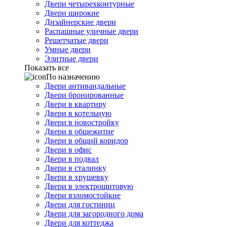
Двери четырехконтурные
Двери широкие
Дизайнерские двери
Распашные уличные двери
Решетчатые двери
Умные двери
Элитные двери
Показать все
По назначению
Двери антивандальные
Двери бронированные
Двери в квартиру
Двери в котельную
Двери в новостройку
Двери в общежитие
Двери в общий коридор
Двери в офис
Двери в подвал
Двери в сталинку
Двери в хрущевку
Двери в электрощитовую
Двери взломостойкие
Двери для гостиниц
Двери для загородного дома
Двери для коттеджа