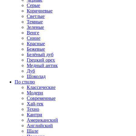
Серые
Коричневые
Светлые
Темные
Зеленые
Венге
Синие
Красные
Бежевые
Белёный дуб
Грецкий орех
Медный антик
Дуб
Шоколад
По стилю
Классические
Модерн
Современные
Хай-тек
Техно
Кантри
Американский
Английский
Шале