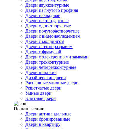
Двери двухконтурные
Двери из гнутого профиля
Двери накладные
Двери нестандартные
Двери одностворчатые
Двери полуторастворчатые
Двери с видеонаблюдением
Двери с молдингом
Двери с терморазрывом
Двери с фрамугой
Двери с электронными замками
Двери трехконтурные
Двери четырехконтурные
Двери широкие
Дизайнерские двери
Распашные уличные двери
Решетчатые двери
Умные двери
Элитные двери
По назначению
Двери антивандальные
Двери бронированные
Двери в квартиру