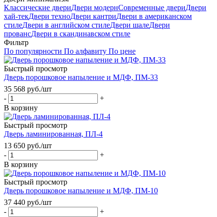
Классические двери
Двери модерн
Современные двери
Двери
хай-тек
Двери техно
Двери кантри
Двери в американском
стиле
Двери в английском стиле
Двери шале
Двери
прованс
Двери в скандинавском стиле
Фильтр
По популярности
По алфавиту
По цене
Быстрый просмотр
Дверь порошковое напыление и МДФ, ПМ-33
35 568
руб.
/шт
-
+
В корзину
Быстрый просмотр
Дверь ламинированная, ПЛ-4
13 650
руб.
/шт
-
+
В корзину
Быстрый просмотр
Дверь порошковое напыление и МДФ, ПМ-10
37 440
руб.
/шт
-
+