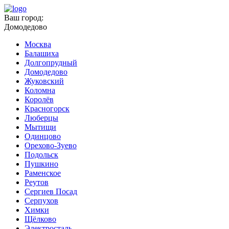
Ваш город:
Домодедово
Москва
Балашиха
Долгопрудный
Домодедово
Жуковский
Коломна
Королёв
Красногорск
Люберцы
Мытищи
Одинцово
Орехово-Зуево
Подольск
Пушкино
Раменское
Реутов
Сергиев Посад
Серпухов
Химки
Щёлково
Электросталь