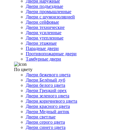
Двери наружные
Двери подъездные
Двери промышленные
Двери с шумоизоляцией
Двери сейфовые
Двери технические
Двери усиленные
Двери утепленные
Двери этажные
Парадные двери
Противопожарные двери
Тамбурные двери
По цвету
Двери бежевого цвета
Двери Белёный дуб
Двери белого цвета
Двери Грецкий орех
Двери зеленого цвета
Двери коричневого цвета
Двери красного цвета
Двери Медный антик
Двери светлые
Двери серого цвета
Двери синего цвета