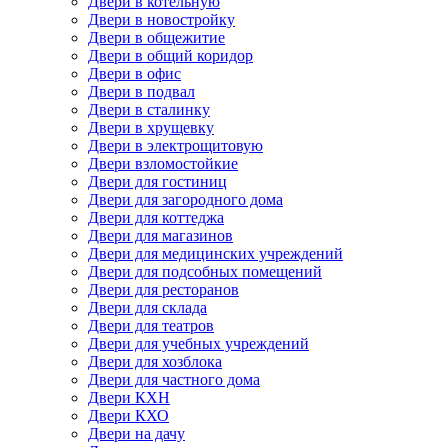
Двери в котельную
Двери в новостройку
Двери в общежитие
Двери в общий коридор
Двери в офис
Двери в подвал
Двери в сталинку
Двери в хрущевку
Двери в электрощитовую
Двери взломостойкие
Двери для гостиниц
Двери для загородного дома
Двери для коттеджа
Двери для магазинов
Двери для медицинских учреждений
Двери для подсобных помещений
Двери для ресторанов
Двери для склада
Двери для театров
Двери для учебных учреждений
Двери для хозблока
Двери для частного дома
Двери КХН
Двери КХО
Двери на дачу