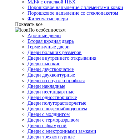
МДФ с отделкой ПВХ
Порошковое напыление с элементами ковки
Порошковое напыление со стеклопакетом
Филенчатые двери
Показать все
По особенностям
Арочные двери
Вторая входная дверь
Герметичные двери
Двери больших размеров
Двери внутреннего открывания
Двери высокие
Двери двустворчатые
Двери двухконтурные
Двери из гнутого профиля
Двери накладные
Двери нестандартные
Двери одностворчатые
Двери полуторастворчатые
Двери с видеонаблюдением
Двери с молдингом
Двери с терморазрывом
Двери с фрамугой
Двери с электронными замками
Двери трехконтурные