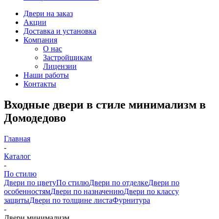
Двери на заказ
Акции
Доставка и установка
Компания
О нас
Застройщикам
Лицензии
Наши работы
Контакты
Входные двери в стиле минимализм в
Домодедово
Главная
-
Каталог
-
По стилю
Двери по цвету
По стилю
Двери по отделке
Двери по
особенностям
Двери по назначению
Двери по классу
защиты
Двери по толщине листа
Фурнитура
-
Двери минимализм