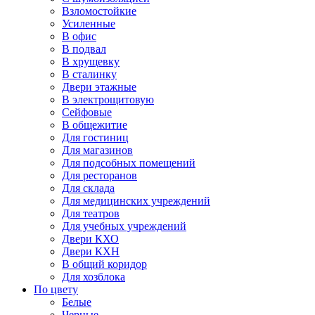
Взломостойкие
Усиленные
В офис
В подвал
В хрущевку
В сталинку
Двери этажные
В электрощитовую
Сейфовые
В общежитие
Для гостиниц
Для магазинов
Для подсобных помещений
Для ресторанов
Для склада
Для медицинских учреждений
Для театров
Для учебных учреждений
Двери КХО
Двери КХН
В общий коридор
Для хозблока
По цвету
Белые
Черные