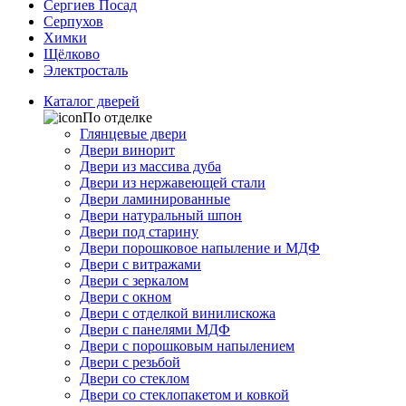
Сергиев Посад
Серпухов
Химки
Щёлково
Электросталь
Каталог дверей
По отделке
Глянцевые двери
Двери винорит
Двери из массива дуба
Двери из нержавеющей стали
Двери ламинированные
Двери натуральный шпон
Двери под старину
Двери порошковое напыление и МДФ
Двери с витражами
Двери с зеркалом
Двери с окном
Двери с отделкой винилискожа
Двери с панелями МДФ
Двери с порошковым напылением
Двери с резьбой
Двери со стеклом
Двери со стеклопакетом и ковкой