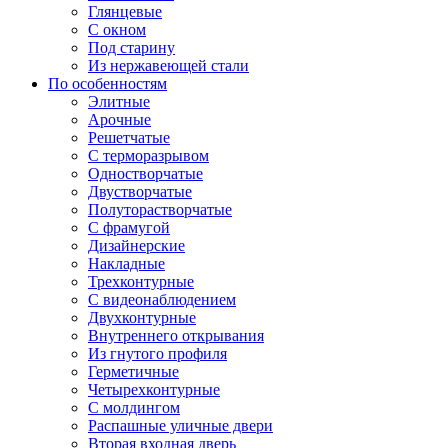
Глянцевые
С окном
Под старину
Из нержавеющей стали
По особенностям
Элитные
Арочные
Решетчатые
С терморазрывом
Одностворчатые
Двустворчатые
Полуторастворчатые
С фрамугой
Дизайнерские
Накладные
Трехконтурные
С видеонаблюдением
Двухконтурные
Внутреннего открывания
Из гнутого профиля
Герметичные
Четырехконтурные
С молдингом
Распашные уличные двери
Вторая входная дверь