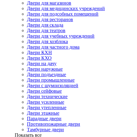
Двери для магазинов
Двери для медицинских учреждений
Двери для подсобных помещений
Двери для ресторанов
Двери для склада
Двери для театров
Двери для учебных учреждений
Двери для хозблока
Двери для частного дома
Двери КХН
Двери КХО
Двери на дачу
Двери наружные
Двери подъездные
Двери промышленные
Двери с шумоизоляцией
Двери сейфовые
Двери технические
Двери усиленные
Двери утепленные
Двери этажные
Парадные двери
Противопожарные двери
Тамбурные двери
Показать все