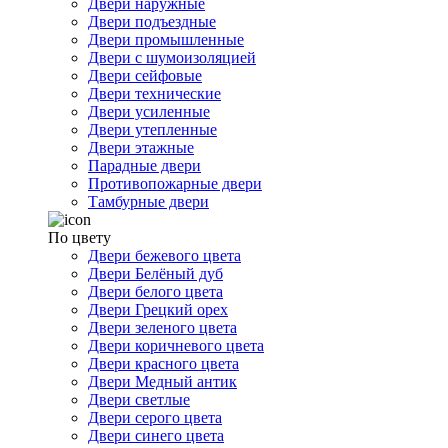
Двери наружные
Двери подъездные
Двери промышленные
Двери с шумоизоляцией
Двери сейфовые
Двери технические
Двери усиленные
Двери утепленные
Двери этажные
Парадные двери
Противопожарные двери
Тамбурные двери
По цвету
Двери бежевого цвета
Двери Белёный дуб
Двери белого цвета
Двери Грецкий орех
Двери зеленого цвета
Двери коричневого цвета
Двери красного цвета
Двери Медный антик
Двери светлые
Двери серого цвета
Двери синего цвета