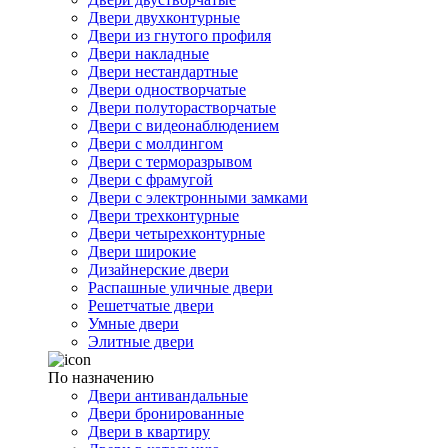
Двери двухконтурные
Двери из гнутого профиля
Двери накладные
Двери нестандартные
Двери одностворчатые
Двери полуторастворчатые
Двери с видеонаблюдением
Двери с молдингом
Двери с терморазрывом
Двери с фрамугой
Двери с электронными замками
Двери трехконтурные
Двери четырехконтурные
Двери широкие
Дизайнерские двери
Распашные уличные двери
Решетчатые двери
Умные двери
Элитные двери
По назначению
Двери антивандальные
Двери бронированные
Двери в квартиру