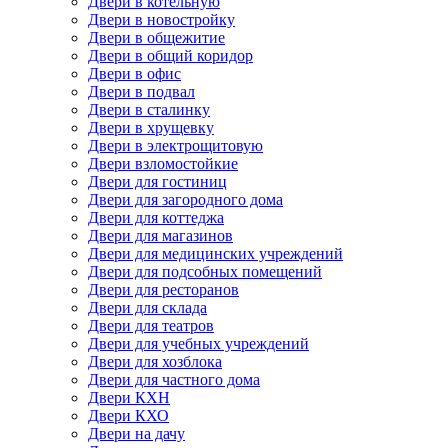
Двери в котельную
Двери в новостройку
Двери в общежитие
Двери в общий коридор
Двери в офис
Двери в подвал
Двери в сталинку
Двери в хрущевку
Двери в электрощитовую
Двери взломостойкие
Двери для гостиниц
Двери для загородного дома
Двери для коттеджа
Двери для магазинов
Двери для медицинских учреждений
Двери для подсобных помещений
Двери для ресторанов
Двери для склада
Двери для театров
Двери для учебных учреждений
Двери для хозблока
Двери для частного дома
Двери КХН
Двери КХО
Двери на дачу