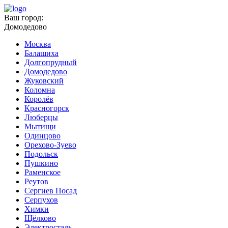
Ваш город:
Домодедово
Москва
Балашиха
Долгопрудный
Домодедово
Жуковский
Коломна
Королёв
Красногорск
Люберцы
Мытищи
Одинцово
Орехово-Зуево
Подольск
Пушкино
Раменское
Реутов
Сергиев Посад
Серпухов
Химки
Щёлково
Электросталь