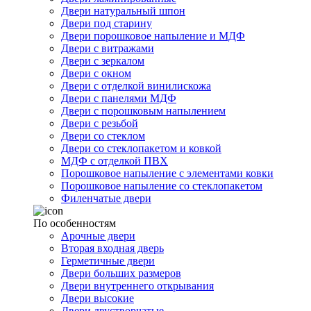
Двери натуральный шпон
Двери под старину
Двери порошковое напыление и МДФ
Двери с витражами
Двери с зеркалом
Двери с окном
Двери с отделкой винилискожа
Двери с панелями МДФ
Двери с порошковым напылением
Двери с резьбой
Двери со стеклом
Двери со стеклопакетом и ковкой
МДФ с отделкой ПВХ
Порошковое напыление с элементами ковки
Порошковое напыление со стеклопакетом
Филенчатые двери
По особенностям
Арочные двери
Вторая входная дверь
Герметичные двери
Двери больших размеров
Двери внутреннего открывания
Двери высокие
Двери двустворчатые