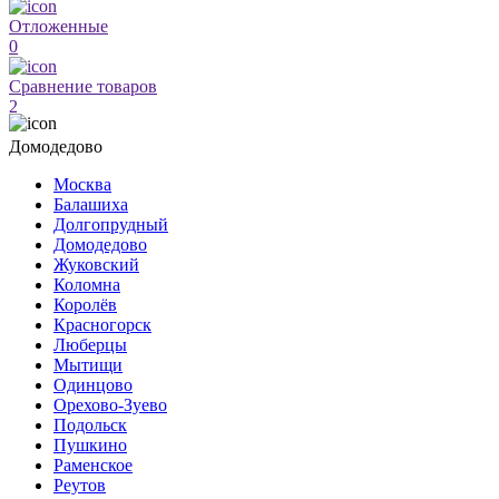
Отложенные
0
Сравнение товаров
2
Домодедово
Москва
Балашиха
Долгопрудный
Домодедово
Жуковский
Коломна
Королёв
Красногорск
Люберцы
Мытищи
Одинцово
Орехово-Зуево
Подольск
Пушкино
Раменское
Реутов