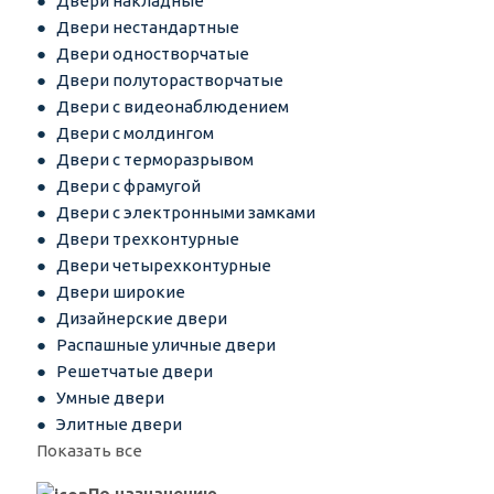
Двери накладные
Двери нестандартные
Двери одностворчатые
Двери полуторастворчатые
Двери с видеонаблюдением
Двери с молдингом
Двери с терморазрывом
Двери с фрамугой
Двери с электронными замками
Двери трехконтурные
Двери четырехконтурные
Двери широкие
Дизайнерские двери
Распашные уличные двери
Решетчатые двери
Умные двери
Элитные двери
Показать все
По назначению