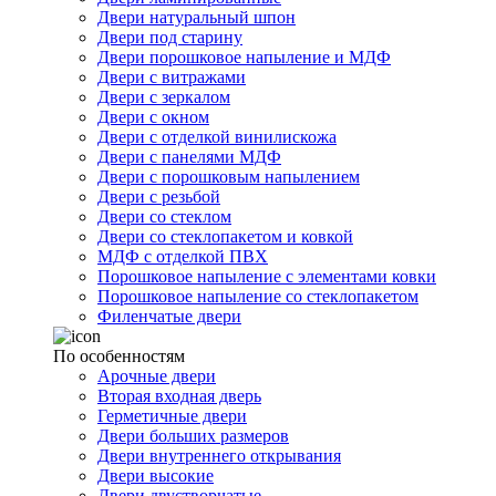
Двери натуральный шпон
Двери под старину
Двери порошковое напыление и МДФ
Двери с витражами
Двери с зеркалом
Двери с окном
Двери с отделкой винилискожа
Двери с панелями МДФ
Двери с порошковым напылением
Двери с резьбой
Двери со стеклом
Двери со стеклопакетом и ковкой
МДФ с отделкой ПВХ
Порошковое напыление с элементами ковки
Порошковое напыление со стеклопакетом
Филенчатые двери
По особенностям
Арочные двери
Вторая входная дверь
Герметичные двери
Двери больших размеров
Двери внутреннего открывания
Двери высокие
Двери двустворчатые