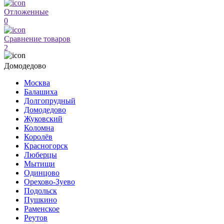
Отложенные
0
Сравнение товаров
2
Домодедово
Москва
Балашиха
Долгопрудный
Домодедово
Жуковский
Коломна
Королёв
Красногорск
Люберцы
Мытищи
Одинцово
Орехово-Зуево
Подольск
Пушкино
Раменское
Реутов