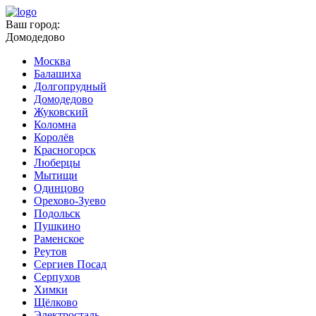
Ваш город:
Домодедово
Москва
Балашиха
Долгопрудный
Домодедово
Жуковский
Коломна
Королёв
Красногорск
Люберцы
Мытищи
Одинцово
Орехово-Зуево
Подольск
Пушкино
Раменское
Реутов
Сергиев Посад
Серпухов
Химки
Щёлково
Электросталь