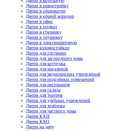
Двери в котельную
Двери в новостройку
Двери в общежитие
Двери в общий коридор
Двери в офис
Двери в подвал
Двери в сталинку
Двери в хрущевку
Двери в электрощитовую
Двери взломостойкие
Двери для гостиниц
Двери для загородного дома
Двери для коттеджа
Двери для магазинов
Двери для медицинских учреждений
Двери для подсобных помещений
Двери для ресторанов
Двери для склада
Двери для театров
Двери для учебных учреждений
Двери для хозблока
Двери для частного дома
Двери КХН
Двери КХО
Двери на дачу