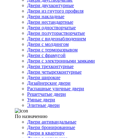
Двери двухконтурные
Двери из гнутого профиля
Двери накладные
Двери нестандартные
Двери одностворчатые
Двери полуторастворчатые
Двери с видеонаблюдением
Двери с молдингом
Двери с терморазрывом
Двери с фрамугой
Двери с электронными замками
Двери трехконтурные
Двери четырехконтурные
Двери широкие
Дизайнерские двери
Распашные уличные двери
Решетчатые двери
Умные двери
Элитные двери
По назначению
Двери антивандальные
Двери бронированные
Двери в квартиру