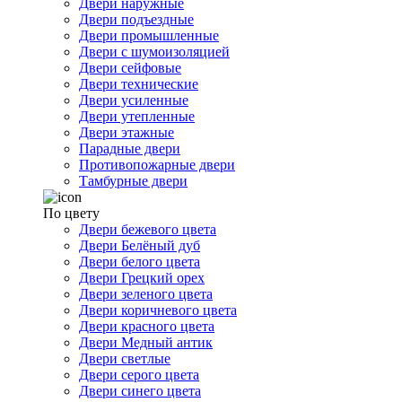
Двери наружные
Двери подъездные
Двери промышленные
Двери с шумоизоляцией
Двери сейфовые
Двери технические
Двери усиленные
Двери утепленные
Двери этажные
Парадные двери
Противопожарные двери
Тамбурные двери
По цвету
Двери бежевого цвета
Двери Белёный дуб
Двери белого цвета
Двери Грецкий орех
Двери зеленого цвета
Двери коричневого цвета
Двери красного цвета
Двери Медный антик
Двери светлые
Двери серого цвета
Двери синего цвета