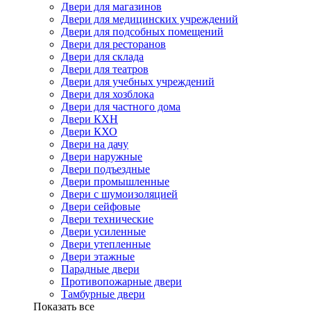
Двери для магазинов
Двери для медицинских учреждений
Двери для подсобных помещений
Двери для ресторанов
Двери для склада
Двери для театров
Двери для учебных учреждений
Двери для хозблока
Двери для частного дома
Двери КХН
Двери КХО
Двери на дачу
Двери наружные
Двери подъездные
Двери промышленные
Двери с шумоизоляцией
Двери сейфовые
Двери технические
Двери усиленные
Двери утепленные
Двери этажные
Парадные двери
Противопожарные двери
Тамбурные двери
Показать все