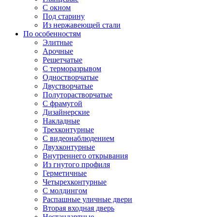
С окном
Под старину
Из нержавеющей стали
По особенностям
Элитные
Арочные
Решетчатые
С терморазрывом
Одностворчатые
Двустворчатые
Полуторастворчатые
С фрамугой
Дизайнерские
Накладные
Трехконтурные
С видеонаблюдением
Двухконтурные
Внутреннего открывания
Из гнутого профиля
Герметичные
Четырехконтурные
С молдингом
Распашные уличные двери
Вторая входная дверь
Нестандартные