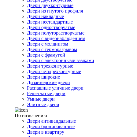
Двери двухконтурные
Двери из гнутого профиля
Двери накладные
Двери нестандартные
Двери одностворчатые
Двери полуторастворчатые
Двери с видеонаблюдением
Двери с молдингом
Двери с терморазрывом
Двери с фрамугой
Двери с электронными замками
Двери трехконтурные
Двери четырехконтурные
Двери широкие
Дизайнерские двери
Распашные уличные двери
Решетчатые двери
Умные двери
Элитные двери
По назначению
Двери антивандальные
Двери бронированные
Двери в квартиру