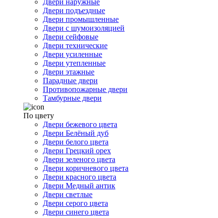
Двери наружные
Двери подъездные
Двери промышленные
Двери с шумоизоляцией
Двери сейфовые
Двери технические
Двери усиленные
Двери утепленные
Двери этажные
Парадные двери
Противопожарные двери
Тамбурные двери
По цвету
Двери бежевого цвета
Двери Белёный дуб
Двери белого цвета
Двери Грецкий орех
Двери зеленого цвета
Двери коричневого цвета
Двери красного цвета
Двери Медный антик
Двери светлые
Двери серого цвета
Двери синего цвета