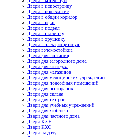
Двери в котельную
Двери в новостройку
Двери в общежитие
Двери в общий коридор
Двери в офис
Двери в подвал
Двери в сталинку
Двери в хрущевку
Двери в электрощитовую
Двери взломостойкие
Двери для гостиниц
Двери для загородного дома
Двери для коттеджа
Двери для магазинов
Двери для медицинских учреждений
Двери для подсобных помещений
Двери для ресторанов
Двери для склада
Двери для театров
Двери для учебных учреждений
Двери для хозблока
Двери для частного дома
Двери КХН
Двери КХО
Двери на дачу