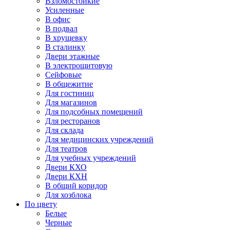
Взломостойкие
Усиленные
В офис
В подвал
В хрущевку
В сталинку
Двери этажные
В электрощитовую
Сейфовые
В общежитие
Для гостиниц
Для магазинов
Для подсобных помещений
Для ресторанов
Для склада
Для медицинских учреждений
Для театров
Для учебных учреждений
Двери КХО
Двери КХН
В общий коридор
Для хозблока
По цвету
Белые
Черные