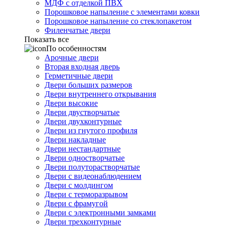
МДФ с отделкой ПВХ
Порошковое напыление с элементами ковки
Порошковое напыление со стеклопакетом
Филенчатые двери
Показать все
По особенностям
Арочные двери
Вторая входная дверь
Герметичные двери
Двери больших размеров
Двери внутреннего открывания
Двери высокие
Двери двустворчатые
Двери двухконтурные
Двери из гнутого профиля
Двери накладные
Двери нестандартные
Двери одностворчатые
Двери полуторастворчатые
Двери с видеонаблюдением
Двери с молдингом
Двери с терморазрывом
Двери с фрамугой
Двери с электронными замками
Двери трехконтурные