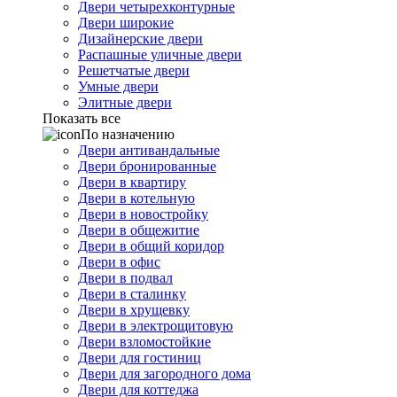
Двери четырехконтурные
Двери широкие
Дизайнерские двери
Распашные уличные двери
Решетчатые двери
Умные двери
Элитные двери
Показать все
По назначению
Двери антивандальные
Двери бронированные
Двери в квартиру
Двери в котельную
Двери в новостройку
Двери в общежитие
Двери в общий коридор
Двери в офис
Двери в подвал
Двери в сталинку
Двери в хрущевку
Двери в электрощитовую
Двери взломостойкие
Двери для гостиниц
Двери для загородного дома
Двери для коттеджа