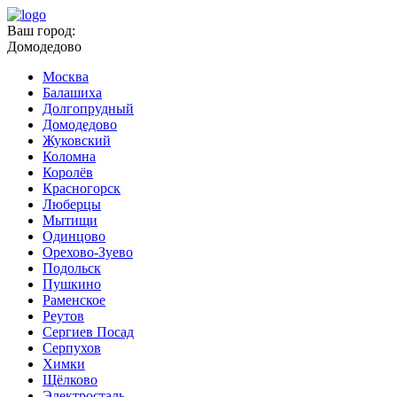
Ваш город:
Домодедово
Москва
Балашиха
Долгопрудный
Домодедово
Жуковский
Коломна
Королёв
Красногорск
Люберцы
Мытищи
Одинцово
Орехово-Зуево
Подольск
Пушкино
Раменское
Реутов
Сергиев Посад
Серпухов
Химки
Щёлково
Электросталь