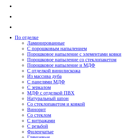
По отделке
Ламинированные
С порошковым напылением
Порошковое напыление с элементами ковки
Порошковое напыление со стеклопакетом
Порошковое напыление и МДФ
С отделкой винилискожа
Из массива дуба
С панелями МДФ
С зеркалом
МДФ с отделкой ПВХ
Натуральный шпон
Со стеклопакетом и ковкой
Винорит
Со стеклом
С витражами
С резьбой
Филенчатые
Глянцевые