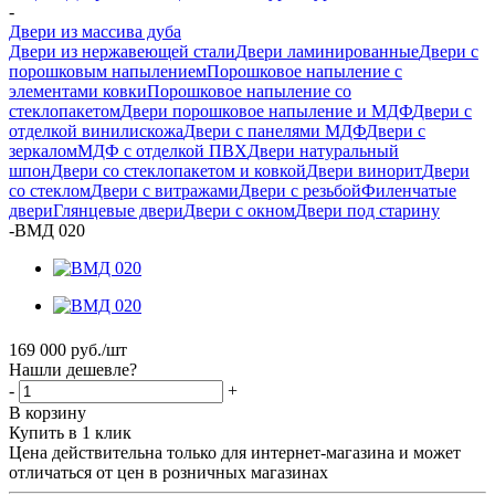
-
Двери из массива дуба
Двери из нержавеющей стали
Двери ламинированные
Двери с
порошковым напылением
Порошковое напыление с
элементами ковки
Порошковое напыление со
стеклопакетом
Двери порошковое напыление и МДФ
Двери с
отделкой винилискожа
Двери с панелями МДФ
Двери с
зеркалом
МДФ с отделкой ПВХ
Двери натуральный
шпон
Двери со стеклопакетом и ковкой
Двери винорит
Двери
со стеклом
Двери с витражами
Двери с резьбой
Филенчатые
двери
Глянцевые двери
Двери с окном
Двери под старину
-
ВМД 020
169 000
руб.
/шт
Нашли дешевле?
-
+
В корзину
Купить в 1 клик
Цена действительна только для интернет-магазина и может
отличаться от цен в розничных магазинах