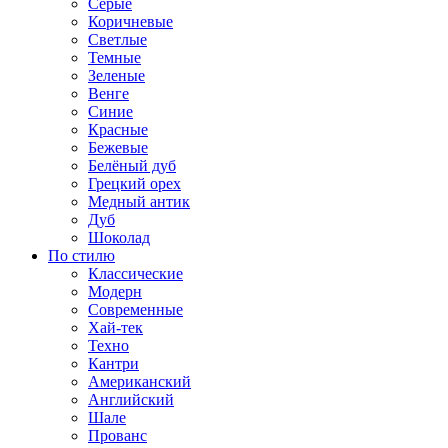
Серые
Коричневые
Светлые
Темные
Зеленые
Венге
Синие
Красные
Бежевые
Белёный дуб
Грецкий орех
Медный антик
Дуб
Шоколад
По стилю
Классические
Модерн
Современные
Хай-тек
Техно
Кантри
Американский
Английский
Шале
Прованс