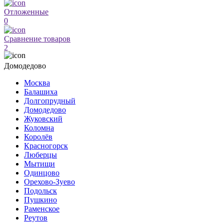
Отложенные
0
Сравнение товаров
2
Домодедово
Москва
Балашиха
Долгопрудный
Домодедово
Жуковский
Коломна
Королёв
Красногорск
Люберцы
Мытищи
Одинцово
Орехово-Зуево
Подольск
Пушкино
Раменское
Реутов