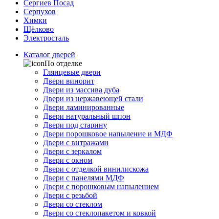
Сергиев Посад
Серпухов
Химки
Щёлково
Электросталь
Каталог дверей
По отделке
Глянцевые двери
Двери винорит
Двери из массива дуба
Двери из нержавеющей стали
Двери ламинированные
Двери натуральный шпон
Двери под старину
Двери порошковое напыление и МДФ
Двери с витражами
Двери с зеркалом
Двери с окном
Двери с отделкой винилискожа
Двери с панелями МДФ
Двери с порошковым напылением
Двери с резьбой
Двери со стеклом
Двери со стеклопакетом и ковкой