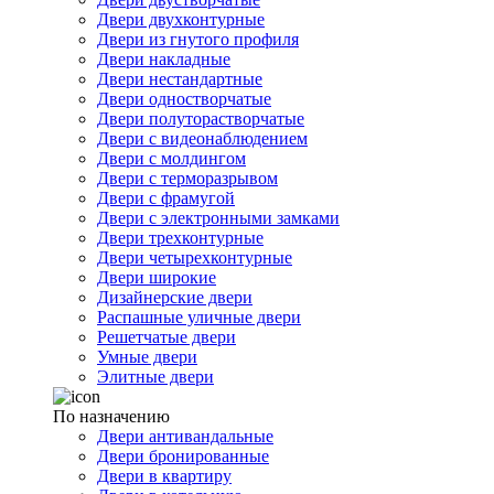
Двери двухконтурные
Двери из гнутого профиля
Двери накладные
Двери нестандартные
Двери одностворчатые
Двери полуторастворчатые
Двери с видеонаблюдением
Двери с молдингом
Двери с терморазрывом
Двери с фрамугой
Двери с электронными замками
Двери трехконтурные
Двери четырехконтурные
Двери широкие
Дизайнерские двери
Распашные уличные двери
Решетчатые двери
Умные двери
Элитные двери
По назначению
Двери антивандальные
Двери бронированные
Двери в квартиру