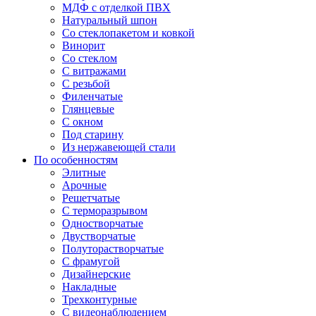
МДФ с отделкой ПВХ
Натуральный шпон
Со стеклопакетом и ковкой
Винорит
Со стеклом
С витражами
С резьбой
Филенчатые
Глянцевые
С окном
Под старину
Из нержавеющей стали
По особенностям
Элитные
Арочные
Решетчатые
С терморазрывом
Одностворчатые
Двустворчатые
Полуторастворчатые
С фрамугой
Дизайнерские
Накладные
Трехконтурные
С видеонаблюдением