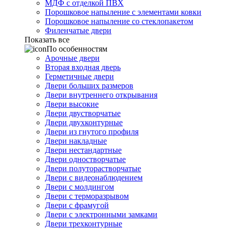
МДФ с отделкой ПВХ
Порошковое напыление с элементами ковки
Порошковое напыление со стеклопакетом
Филенчатые двери
Показать все
По особенностям
Арочные двери
Вторая входная дверь
Герметичные двери
Двери больших размеров
Двери внутреннего открывания
Двери высокие
Двери двустворчатые
Двери двухконтурные
Двери из гнутого профиля
Двери накладные
Двери нестандартные
Двери одностворчатые
Двери полуторастворчатые
Двери с видеонаблюдением
Двери с молдингом
Двери с терморазрывом
Двери с фрамугой
Двери с электронными замками
Двери трехконтурные