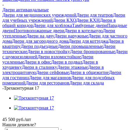
-
Двери антивандальные
Двери для медицинских учреждений
Двери для театров
Двери
для учебных учреждений
Двери КХО
Двери КХН
Двери в
общий коридор
Двери для хозблока
Тамбурные двери
Парадные
двери
Противопожарные двери
Двери в котельную
Двери
утепленные
Двери на дачу
Двери наружные
Двери для частного
дома
Двери для загородного дома
Двери для коттеджа
Двери в
квартиру
Двери подъездные
Двери промышленные
Двери
технические
Двери в новостройку
Двери бронированные
Двери
с шумоизоляцией
Двери взломостойкие
Двери
усиленные
Двери в офис
Двери в подвал
Двери в
хрущевку
Двери в сталинку
Двери этажные
Двери в
электрощитовую
Двери сейфовые
Двери в общежитие
Двери
для гостиниц
Двери для магазинов
Двери для подсобных
помещений
Двери для ресторанов
Двери для склада
-
Трехконтурная 17
45 500
руб.
/шт
Нашли дешевле?