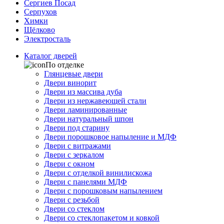
Сергиев Посад
Серпухов
Химки
Щёлково
Электросталь
Каталог дверей
По отделке
Глянцевые двери
Двери винорит
Двери из массива дуба
Двери из нержавеющей стали
Двери ламинированные
Двери натуральный шпон
Двери под старину
Двери порошковое напыление и МДФ
Двери с витражами
Двери с зеркалом
Двери с окном
Двери с отделкой винилискожа
Двери с панелями МДФ
Двери с порошковым напылением
Двери с резьбой
Двери со стеклом
Двери со стеклопакетом и ковкой