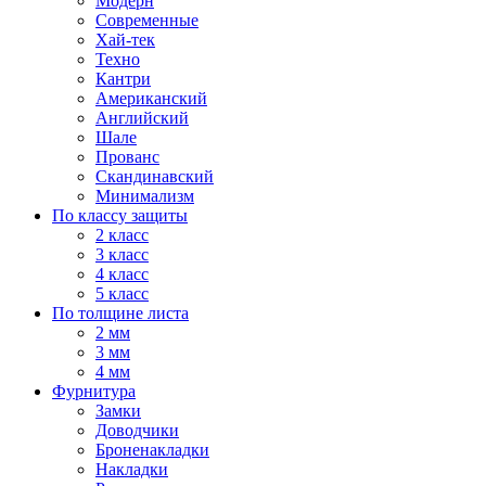
Модерн
Современные
Хай-тек
Техно
Кантри
Американский
Английский
Шале
Прованс
Скандинавский
Минимализм
По классу защиты
2 класс
3 класс
4 класс
5 класс
По толщине листа
2 мм
3 мм
4 мм
Фурнитура
Замки
Доводчики
Броненакладки
Накладки