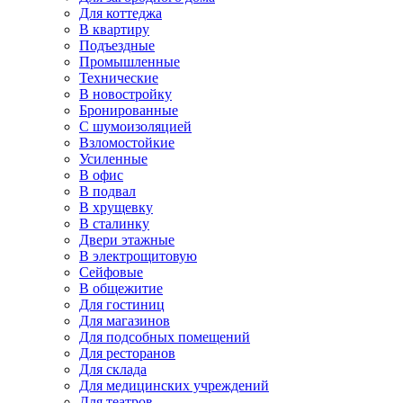
Для коттеджа
В квартиру
Подъездные
Промышленные
Технические
В новостройку
Бронированные
С шумоизоляцией
Взломостойкие
Усиленные
В офис
В подвал
В хрущевку
В сталинку
Двери этажные
В электрощитовую
Сейфовые
В общежитие
Для гостиниц
Для магазинов
Для подсобных помещений
Для ресторанов
Для склада
Для медицинских учреждений
Для театров