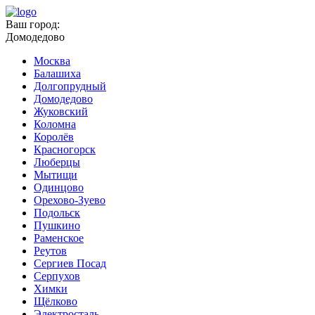
Ваш город:
Домодедово
Москва
Балашиха
Долгопрудный
Домодедово
Жуковский
Коломна
Королёв
Красногорск
Люберцы
Мытищи
Одинцово
Орехово-Зуево
Подольск
Пушкино
Раменское
Реутов
Сергиев Посад
Серпухов
Химки
Щёлково
Электросталь