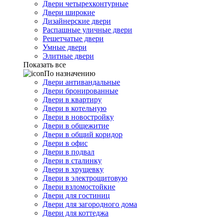
Двери четырехконтурные
Двери широкие
Дизайнерские двери
Распашные уличные двери
Решетчатые двери
Умные двери
Элитные двери
Показать все
По назначению
Двери антивандальные
Двери бронированные
Двери в квартиру
Двери в котельную
Двери в новостройку
Двери в общежитие
Двери в общий коридор
Двери в офис
Двери в подвал
Двери в сталинку
Двери в хрущевку
Двери в электрощитовую
Двери взломостойкие
Двери для гостиниц
Двери для загородного дома
Двери для коттеджа