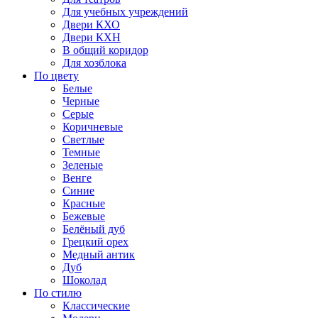
Для учебных учреждений
Двери КХО
Двери КХН
В общий коридор
Для хозблока
По цвету
Белые
Черные
Серые
Коричневые
Светлые
Темные
Зеленые
Венге
Синие
Красные
Бежевые
Белёный дуб
Грецкий орех
Медный антик
Дуб
Шоколад
По стилю
Классические