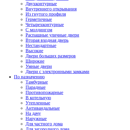
Двухконтурные
Внутреннего открывания
Из гнутого профиля
Герметичные
Четырехконтурные
С молдингом
Распашные уличные двери
Вторая входная дверь
Нестандартные
Высокие
Двери больших размеров
Широкие
Умные двери
Двери с электронными замками
По назначению
Тамбурные
Парадные
Противопожарные
В котельную
Утепленные
Антивандальные
На дачу
Наружные
Для частного дома
Для загородного дома