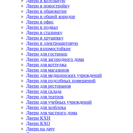
Двери в котельную
Двери в новостройку
Двери в общежитие
Двери в общий коридор
Двери в офис
Двери в подвал
Двери в сталинку
Двери в хрущевку
Двери в электрощитовую
Двери взломостойкие
Двери для гостиниц
Двери для загородного дома
Двери для коттеджа
Двери для магазинов
Двери для медицинских учреждений
Двери для подсобных помещений
Двери для ресторанов
Двери для склада
Двери для театров
Двери для учебных учреждений
Двери для хозблока
Двери для частного дома
Двери КХН
Двери КХО
Двери на дачу