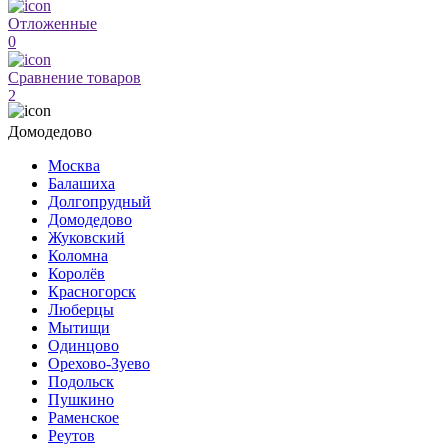
Отложенные
0
Сравнение товаров
2
Домодедово
Москва
Балашиха
Долгопрудный
Домодедово
Жуковский
Коломна
Королёв
Красногорск
Люберцы
Мытищи
Одинцово
Орехово-Зуево
Подольск
Пушкино
Раменское
Реутов