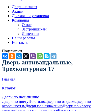
Двери на заказ
Акции
Доставка и установка
Компания
О нас
Застройщикам
Лицензии
Наши работы
Контакты
Поделиться
Дверь антивандальные,
Трехконтурная 17
Главная
-
Каталог
-
Двери по назначению
Двери по цвету
По стилю
Двери по отделке
Двери по
особенностям
Двери по назначению
Двери по классу
защиты
Двери по толщине листа
Фурнитура