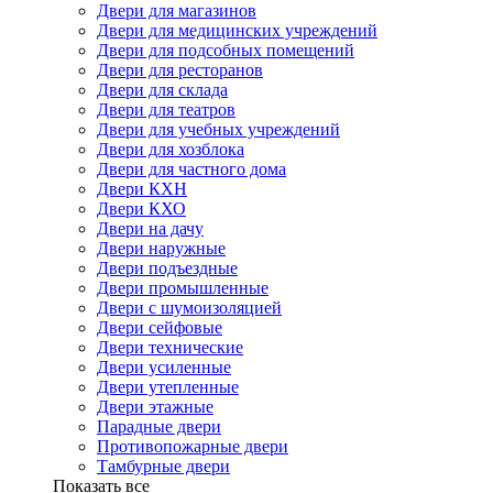
Двери для магазинов
Двери для медицинских учреждений
Двери для подсобных помещений
Двери для ресторанов
Двери для склада
Двери для театров
Двери для учебных учреждений
Двери для хозблока
Двери для частного дома
Двери КХН
Двери КХО
Двери на дачу
Двери наружные
Двери подъездные
Двери промышленные
Двери с шумоизоляцией
Двери сейфовые
Двери технические
Двери усиленные
Двери утепленные
Двери этажные
Парадные двери
Противопожарные двери
Тамбурные двери
Показать все