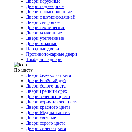
Двери наружные
Двери подъездные
Двери промышленные
Двери с шумоизоляцией
Двери сейфовые
Двери технические
Двери усиленные
Двери утепленные
Двери этажные
Парадные двери
Противопожарные двери
Тамбурные двери
По цвету
Двери бежевого цвета
Двери Белёный дуб
Двери белого цвета
Двери Грецкий орех
Двери зеленого цвета
Двери коричневого цвета
Двери красного цвета
Двери Медный антик
Двери светлые
Двери серого цвета
Двери синего цвета