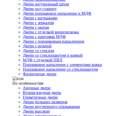
Двери натуральный шпон
Двери под старину
Двери порошковое напыление и МДФ
Двери с витражами
Двери с зеркалом
Двери с окном
Двери с отделкой винилискожа
Двери с панелями МДФ
Двери с порошковым напылением
Двери с резьбой
Двери со стеклом
Двери со стеклопакетом и ковкой
МДФ с отделкой ПВХ
Порошковое напыление с элементами ковки
Порошковое напыление со стеклопакетом
Филенчатые двери
По особенностям
Арочные двери
Вторая входная дверь
Герметичные двери
Двери больших размеров
Двери внутреннего открывания
Двери высокие
Двери двустворчатые