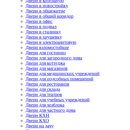
Двери в котельную
Двери в новостройку
Двери в общежитие
Двери в общий коридор
Двери в офис
Двери в подвал
Двери в сталинку
Двери в хрущевку
Двери в электрощитовую
Двери взломостойкие
Двери для гостиниц
Двери для загородного дома
Двери для коттеджа
Двери для магазинов
Двери для медицинских учреждений
Двери для подсобных помещений
Двери для ресторанов
Двери для склада
Двери для театров
Двери для учебных учреждений
Двери для хозблока
Двери для частного дома
Двери КХН
Двери КХО
Двери на дачу