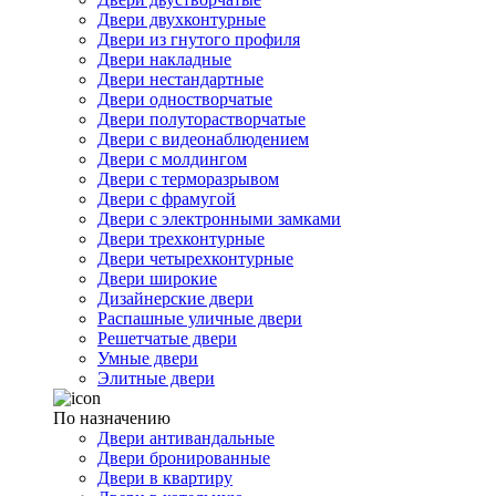
Двери двухконтурные
Двери из гнутого профиля
Двери накладные
Двери нестандартные
Двери одностворчатые
Двери полуторастворчатые
Двери с видеонаблюдением
Двери с молдингом
Двери с терморазрывом
Двери с фрамугой
Двери с электронными замками
Двери трехконтурные
Двери четырехконтурные
Двери широкие
Дизайнерские двери
Распашные уличные двери
Решетчатые двери
Умные двери
Элитные двери
По назначению
Двери антивандальные
Двери бронированные
Двери в квартиру