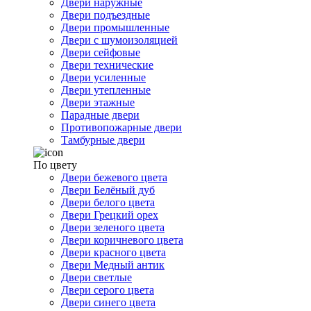
Двери наружные
Двери подъездные
Двери промышленные
Двери с шумоизоляцией
Двери сейфовые
Двери технические
Двери усиленные
Двери утепленные
Двери этажные
Парадные двери
Противопожарные двери
Тамбурные двери
По цвету
Двери бежевого цвета
Двери Белёный дуб
Двери белого цвета
Двери Грецкий орех
Двери зеленого цвета
Двери коричневого цвета
Двери красного цвета
Двери Медный антик
Двери светлые
Двери серого цвета
Двери синего цвета