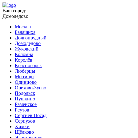
Ваш город:
Домодедово
Москва
Балашиха
Долгопрудный
Домодедово
Жуковский
Коломна
Королёв
Красногорск
Люберцы
Мытищи
Одинцово
Орехово-Зуево
Подольск
Пушкино
Раменское
Реутов
Сергиев Посад
Серпухов
Химки
Щёлково
Электросталь