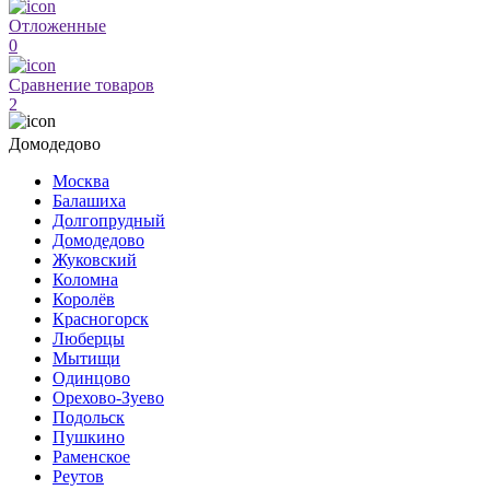
Отложенные
0
Сравнение товаров
2
Домодедово
Москва
Балашиха
Долгопрудный
Домодедово
Жуковский
Коломна
Королёв
Красногорск
Люберцы
Мытищи
Одинцово
Орехово-Зуево
Подольск
Пушкино
Раменское
Реутов