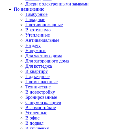
Двери с электронными замками
По назначению
Тамбурные
Парадные
Противопожарные
В котельную
Утепленные
Антивандальные
На дачу
Наружные
Для частного дома
Для загородного дома
Для коттеджа
В квартиру
Подъездные
Промышленные
Технические
В новостройку
Бронированные
С шумоизоляцией
Взломостойкие
Усиленные
В офис
В подвал
В хрущевку