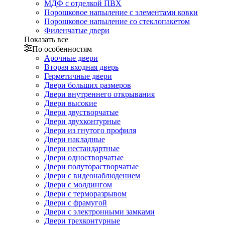
МДФ с отделкой ПВХ
Порошковое напыление с элементами ковки
Порошковое напыление со стеклопакетом
Филенчатые двери
Показать все
По особенностям
Арочные двери
Вторая входная дверь
Герметичные двери
Двери больших размеров
Двери внутреннего открывания
Двери высокие
Двери двустворчатые
Двери двухконтурные
Двери из гнутого профиля
Двери накладные
Двери нестандартные
Двери одностворчатые
Двери полуторастворчатые
Двери с видеонаблюдением
Двери с молдингом
Двери с терморазрывом
Двери с фрамугой
Двери с электронными замками
Двери трехконтурные