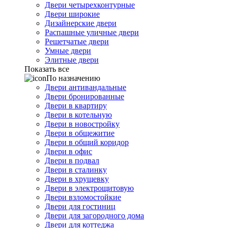
Двери четырехконтурные
Двери широкие
Дизайнерские двери
Распашные уличные двери
Решетчатые двери
Умные двери
Элитные двери
Показать все
По назначению
Двери антивандальные
Двери бронированные
Двери в квартиру
Двери в котельную
Двери в новостройку
Двери в общежитие
Двери в общий коридор
Двери в офис
Двери в подвал
Двери в сталинку
Двери в хрущевку
Двери в электрощитовую
Двери взломостойкие
Двери для гостиниц
Двери для загородного дома
Двери для коттеджа