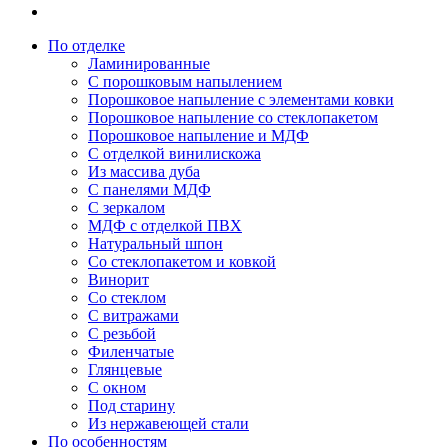
По отделке
Ламинированные
С порошковым напылением
Порошковое напыление с элементами ковки
Порошковое напыление со стеклопакетом
Порошковое напыление и МДФ
С отделкой винилискожа
Из массива дуба
С панелями МДФ
С зеркалом
МДФ с отделкой ПВХ
Натуральный шпон
Со стеклопакетом и ковкой
Винорит
Со стеклом
С витражами
С резьбой
Филенчатые
Глянцевые
С окном
Под старину
Из нержавеющей стали
По особенностям