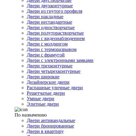
Двери двустворчатые
Двери двухконтурные
Двери из гнутого профиля
Двери накладные
Двери нестандартные
Двери одностворчатые
Двери полуторастворчатые
Двери с видеонаблюдением
Двери с молдингом
Двери с терморазрывом
Двери с фрамугой
Двери с электронными замками
Двери трехконтурные
Двери четырехконтурные
Двери широкие
Дизайнерские двери
Распашные уличные двери
Решетчатые двери
Умные двери
Элитные двери
По назначению
Двери антивандальные
Двери бронированные
Двери в квартиру