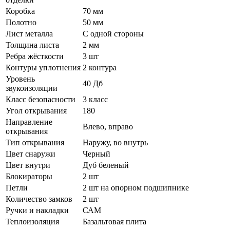
Коробка
70 мм
Полотно
50 мм
Лист металла
С одной стороны
Толщина листа
2 мм
Ребра жёсткости
3 шт
Контуры уплотнения
2 контура
Уровень
40 Дб
звукоизоляции
Класс безопасности
3 класс
Угол открывания
180
Направление
Влево, вправо
открывания
Тип открывания
Наружу, во внутрь
Цвет снаружи
Черный
Цвет внутри
Дуб беленый
Блокираторы
2 шт
Петли
2 шт на опорном подшипнике
Количество замков
2 шт
Ручки и накладки
САМ
Теплоизоляция
Базальтовая плита