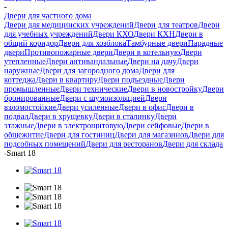
-
Двери для частного дома
Двери для медицинских учреждений
Двери для театров
Двери
для учебных учреждений
Двери КХО
Двери КХН
Двери в
общий коридор
Двери для хозблока
Тамбурные двери
Парадные
двери
Противопожарные двери
Двери в котельную
Двери
утепленные
Двери антивандальные
Двери на дачу
Двери
наружные
Двери для загородного дома
Двери для
коттеджа
Двери в квартиру
Двери подъездные
Двери
промышленные
Двери технические
Двери в новостройку
Двери
бронированные
Двери с шумоизоляцией
Двери
взломостойкие
Двери усиленные
Двери в офис
Двери в
подвал
Двери в хрущевку
Двери в сталинку
Двери
этажные
Двери в электрощитовую
Двери сейфовые
Двери в
общежитие
Двери для гостиниц
Двери для магазинов
Двери для
подсобных помещений
Двери для ресторанов
Двери для склада
-
Smart 18