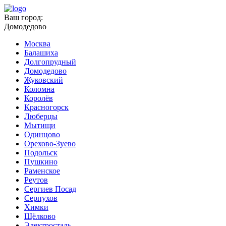
Ваш город:
Домодедово
Москва
Балашиха
Долгопрудный
Домодедово
Жуковский
Коломна
Королёв
Красногорск
Люберцы
Мытищи
Одинцово
Орехово-Зуево
Подольск
Пушкино
Раменское
Реутов
Сергиев Посад
Серпухов
Химки
Щёлково
Электросталь