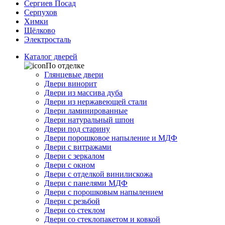
Сергиев Посад
Серпухов
Химки
Щёлково
Электросталь
Каталог дверей
По отделке
Глянцевые двери
Двери винорит
Двери из массива дуба
Двери из нержавеющей стали
Двери ламинированные
Двери натуральный шпон
Двери под старину
Двери порошковое напыление и МДФ
Двери с витражами
Двери с зеркалом
Двери с окном
Двери с отделкой винилискожа
Двери с панелями МДФ
Двери с порошковым напылением
Двери с резьбой
Двери со стеклом
Двери со стеклопакетом и ковкой