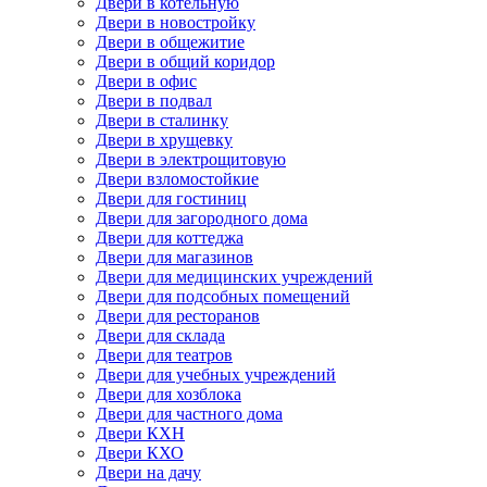
Двери в котельную
Двери в новостройку
Двери в общежитие
Двери в общий коридор
Двери в офис
Двери в подвал
Двери в сталинку
Двери в хрущевку
Двери в электрощитовую
Двери взломостойкие
Двери для гостиниц
Двери для загородного дома
Двери для коттеджа
Двери для магазинов
Двери для медицинских учреждений
Двери для подсобных помещений
Двери для ресторанов
Двери для склада
Двери для театров
Двери для учебных учреждений
Двери для хозблока
Двери для частного дома
Двери КХН
Двери КХО
Двери на дачу