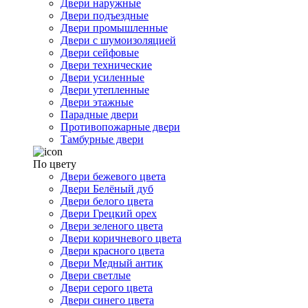
Двери наружные
Двери подъездные
Двери промышленные
Двери с шумоизоляцией
Двери сейфовые
Двери технические
Двери усиленные
Двери утепленные
Двери этажные
Парадные двери
Противопожарные двери
Тамбурные двери
По цвету
Двери бежевого цвета
Двери Белёный дуб
Двери белого цвета
Двери Грецкий орех
Двери зеленого цвета
Двери коричневого цвета
Двери красного цвета
Двери Медный антик
Двери светлые
Двери серого цвета
Двери синего цвета