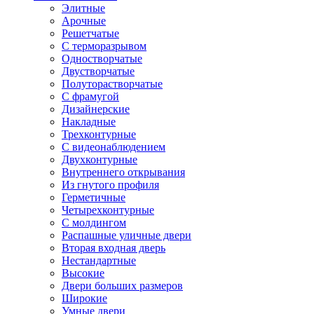
Элитные
Арочные
Решетчатые
С терморазрывом
Одностворчатые
Двустворчатые
Полуторастворчатые
С фрамугой
Дизайнерские
Накладные
Трехконтурные
С видеонаблюдением
Двухконтурные
Внутреннего открывания
Из гнутого профиля
Герметичные
Четырехконтурные
С молдингом
Распашные уличные двери
Вторая входная дверь
Нестандартные
Высокие
Двери больших размеров
Широкие
Умные двери