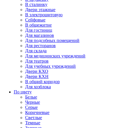
В сталинку
Двери этажные
В электрощитовую
Сейфовые
В общежитие
Для гостиниц
Для магазинов
Для подсобных помещений
Для ресторанов
Для склада
Для медицинских учреждений
Для театров
Для учебных учреждений
Двери КХО
Двери КХН
В общий коридор
Для хозблока
По цвету
Белые
Черные
Серые
Коричневые
Светлые
Темные
Зеленые