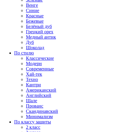
Венге
Синие
Красные
Бежевые
Белёный дуб
Грецкий орех
Медный антик
Дуб
Шоколад
По стилю
Классические
Модерн
Современные
Хай-тек
Техно
Кантри
Американский
Английский
Шале
Прованс
Скандинавский
Минимализм
По классу защиты
2 класс