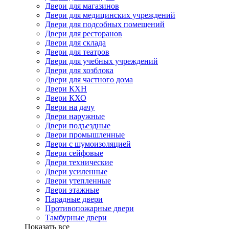
Двери для магазинов
Двери для медицинских учреждений
Двери для подсобных помещений
Двери для ресторанов
Двери для склада
Двери для театров
Двери для учебных учреждений
Двери для хозблока
Двери для частного дома
Двери КХН
Двери КХО
Двери на дачу
Двери наружные
Двери подъездные
Двери промышленные
Двери с шумоизоляцией
Двери сейфовые
Двери технические
Двери усиленные
Двери утепленные
Двери этажные
Парадные двери
Противопожарные двери
Тамбурные двери
Показать все