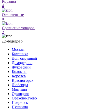
Корзина
4
Отложенные
0
Сравнение товаров
2
Домодедово
Москва
Балашиха
Долгопрудный
Домодедово
Жуковский
Коломна
Королёв
Красногорск
Люберцы
Мытищи
Одинцово
Орехово-Зуево
Подольск
Пушкино