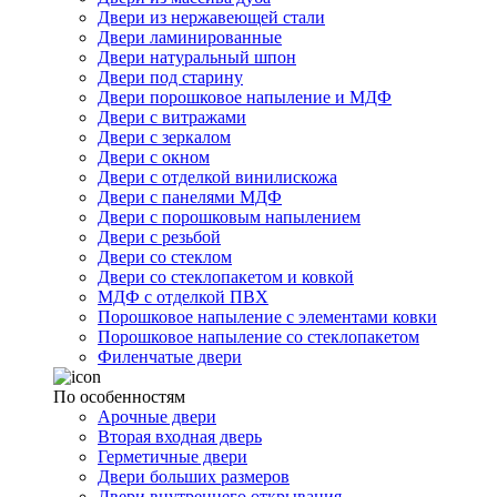
Двери из нержавеющей стали
Двери ламинированные
Двери натуральный шпон
Двери под старину
Двери порошковое напыление и МДФ
Двери с витражами
Двери с зеркалом
Двери с окном
Двери с отделкой винилискожа
Двери с панелями МДФ
Двери с порошковым напылением
Двери с резьбой
Двери со стеклом
Двери со стеклопакетом и ковкой
МДФ с отделкой ПВХ
Порошковое напыление с элементами ковки
Порошковое напыление со стеклопакетом
Филенчатые двери
По особенностям
Арочные двери
Вторая входная дверь
Герметичные двери
Двери больших размеров
Двери внутреннего открывания