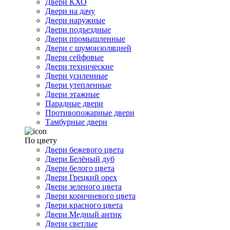
Двери КХО
Двери на дачу
Двери наружные
Двери подъездные
Двери промышленные
Двери с шумоизоляцией
Двери сейфовые
Двери технические
Двери усиленные
Двери утепленные
Двери этажные
Парадные двери
Противопожарные двери
Тамбурные двери
По цвету
Двери бежевого цвета
Двери Белёный дуб
Двери белого цвета
Двери Грецкий орех
Двери зеленого цвета
Двери коричневого цвета
Двери красного цвета
Двери Медный антик
Двери светлые