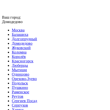
Ваш город:
Домодедово
Москва
Балашиха
Долгопрудный
Домодедово
Жуковский
Коломна
Королёв
Красногорск
Люберцы
Мытищи
Одинцово
Орехово-Зуево
Подольск
Пушкино
Раменское
Реутов
Сергиев Посад
Серпухов
Химки