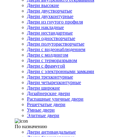
Двери высокие
Двери двустворчатые
Двери двухконтурные
Двери из гнутого профиля
Двери накладные
Двери нестандартные
Двери одностворчатые
Двери полуторастворчатые
Двери с видеонаблюдением
Двери с молдингом
Двери с терморазрывом
Двери с фрамугой
Двери с электронными замками
Двери трехконтурные
Двери четырехконтурные
Двери широкие
Дизайнерские двери
Распашные уличные двери
Решетчатые двери
Умные двери
Элитные двери
По назначению
Двери антивандальные