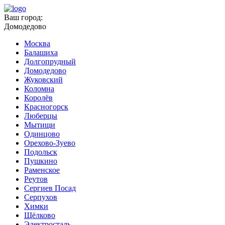
Ваш город:
Домодедово
Москва
Балашиха
Долгопрудный
Домодедово
Жуковский
Коломна
Королёв
Красногорск
Люберцы
Мытищи
Одинцово
Орехово-Зуево
Подольск
Пушкино
Раменское
Реутов
Сергиев Посад
Серпухов
Химки
Щёлково
Электросталь