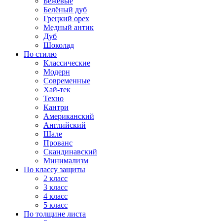
Бежевые
Белёный дуб
Грецкий орех
Медный антик
Дуб
Шоколад
По стилю
Классические
Модерн
Современные
Хай-тек
Техно
Кантри
Американский
Английский
Шале
Прованс
Скандинавский
Минимализм
По классу защиты
2 класс
3 класс
4 класс
5 класс
По толщине листа