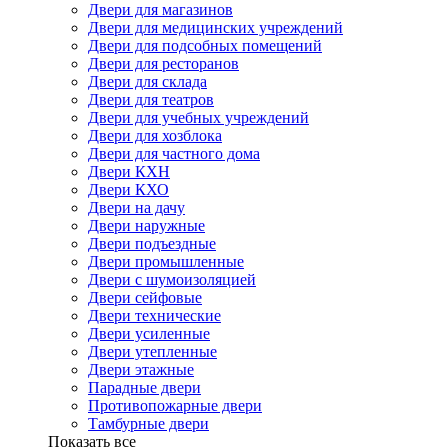
Двери для магазинов
Двери для медицинских учреждений
Двери для подсобных помещений
Двери для ресторанов
Двери для склада
Двери для театров
Двери для учебных учреждений
Двери для хозблока
Двери для частного дома
Двери КХН
Двери КХО
Двери на дачу
Двери наружные
Двери подъездные
Двери промышленные
Двери с шумоизоляцией
Двери сейфовые
Двери технические
Двери усиленные
Двери утепленные
Двери этажные
Парадные двери
Противопожарные двери
Тамбурные двери
Показать все