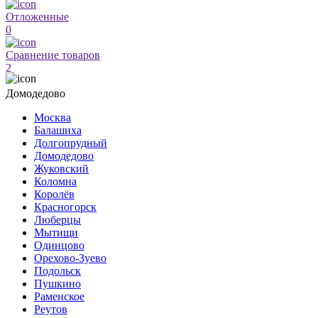
Отложенные
0
Сравнение товаров
2
Домодедово
Москва
Балашиха
Долгопрудный
Домодедово
Жуковский
Коломна
Королёв
Красногорск
Люберцы
Мытищи
Одинцово
Орехово-Зуево
Подольск
Пушкино
Раменское
Реутов