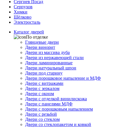
Сергиев Посад
Серпухов
Химки
Щёлково
Электросталь
Каталог дверей
По отделке
Глянцевые двери
Двери винорит
Двери из массива дуба
Двери из нержавеющей стали
Двери ламинированные
Двери натуральный шпон
Двери под старину
Двери порошковое напыление и МДФ
Двери с витражами
Двери с зеркалом
Двери с окном
Двери с отделкой винилискожа
Двери с панелями МДФ
Двери с порошковым напылением
Двери с резьбой
Двери со стеклом
Двери со стеклопакетом и ковкой