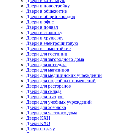
Двери в котельную
Двери в новостройку
Двери в общежитие
Двери в общий коридор
Двери в офис
Двери в подвал
Двери в сталинку
Двери в хрущевку
Двери в электрощитовую
Двери взломостойкие
Двери для гостиниц
Двери для загородного дома
Двери для коттеджа
Двери для магазинов
Двери для медицинских учреждений
Двери для подсобных помещений
Двери для ресторанов
Двери для склада
Двери для театров
Двери для учебных учреждений
Двери для хозблока
Двери для частного дома
Двери КХН
Двери КХО
Двери на дачу