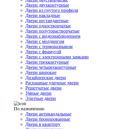
Двери двухконтурные
Двери из гнутого профиля
Двери накладные
Двери нестандартные
Двери одностворчатые
Двери полуторастворчатые
Двери с видеонаблюдением
Двери с молдингом
Двери с терморазрывом
Двери с фрамугой
Двери с электронными замками
Двери трехконтурные
Двери четырехконтурные
Двери широкие
Дизайнерские двери
Распашные уличные двери
Решетчатые двери
Умные двери
Элитные двери
По назначению
Двери антивандальные
Двери бронированные
Двери в квартиру