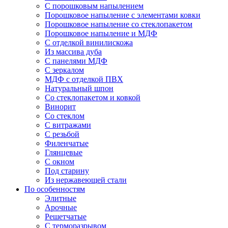
С порошковым напылением
Порошковое напыление с элементами ковки
Порошковое напыление со стеклопакетом
Порошковое напыление и МДФ
С отделкой винилискожа
Из массива дуба
С панелями МДФ
С зеркалом
МДФ с отделкой ПВХ
Натуральный шпон
Со стеклопакетом и ковкой
Винорит
Со стеклом
С витражами
С резьбой
Филенчатые
Глянцевые
С окном
Под старину
Из нержавеющей стали
По особенностям
Элитные
Арочные
Решетчатые
С терморазрывом