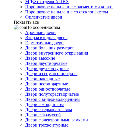
МДФ с отделкой ПВХ
Порошковое напыление с элементами ковки
Порошковое напыление со стеклопакетом
Филенчатые двери
Показать все
По особенностям
Арочные двери
Вторая входная дверь
Герметичные двери
Двери больших размеров
Двери внутреннего открывания
Двери высокие
Двери двустворчатые
Двери двухконтурные
Двери из гнутого профиля
Двери накладные
Двери нестандартные
Двери одностворчатые
Двери полуторастворчатые
Двери с видеонаблюдением
Двери с молдингом
Двери с терморазрывом
Двери с фрамугой
Двери с электронными замками
Двери трехконтурные