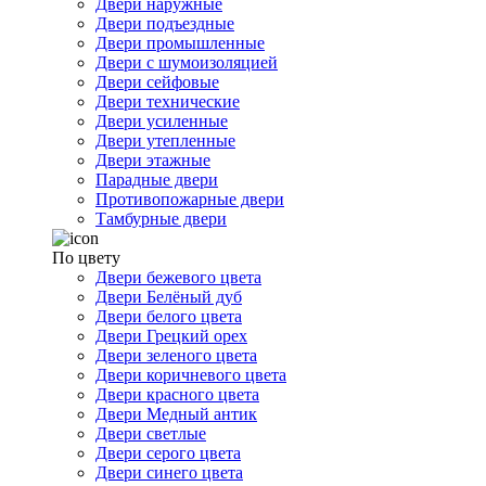
Двери наружные
Двери подъездные
Двери промышленные
Двери с шумоизоляцией
Двери сейфовые
Двери технические
Двери усиленные
Двери утепленные
Двери этажные
Парадные двери
Противопожарные двери
Тамбурные двери
По цвету
Двери бежевого цвета
Двери Белёный дуб
Двери белого цвета
Двери Грецкий орех
Двери зеленого цвета
Двери коричневого цвета
Двери красного цвета
Двери Медный антик
Двери светлые
Двери серого цвета
Двери синего цвета