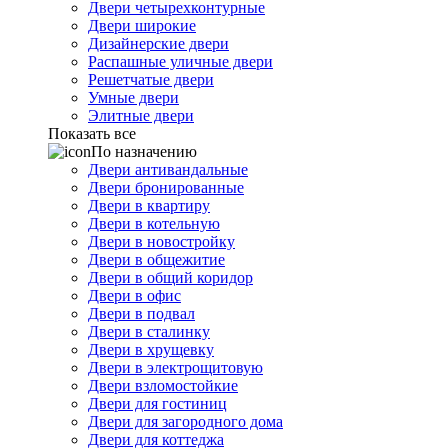
Двери четырехконтурные
Двери широкие
Дизайнерские двери
Распашные уличные двери
Решетчатые двери
Умные двери
Элитные двери
Показать все
По назначению
Двери антивандальные
Двери бронированные
Двери в квартиру
Двери в котельную
Двери в новостройку
Двери в общежитие
Двери в общий коридор
Двери в офис
Двери в подвал
Двери в сталинку
Двери в хрущевку
Двери в электрощитовую
Двери взломостойкие
Двери для гостиниц
Двери для загородного дома
Двери для коттеджа