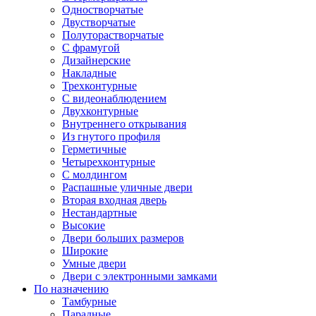
Одностворчатые
Двустворчатые
Полуторастворчатые
С фрамугой
Дизайнерские
Накладные
Трехконтурные
С видеонаблюдением
Двухконтурные
Внутреннего открывания
Из гнутого профиля
Герметичные
Четырехконтурные
С молдингом
Распашные уличные двери
Вторая входная дверь
Нестандартные
Высокие
Двери больших размеров
Широкие
Умные двери
Двери с электронными замками
По назначению
Тамбурные
Парадные