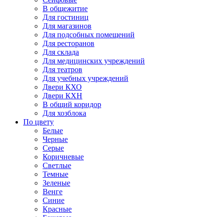
В общежитие
Для гостиниц
Для магазинов
Для подсобных помещений
Для ресторанов
Для склада
Для медицинских учреждений
Для театров
Для учебных учреждений
Двери КХО
Двери КХН
В общий коридор
Для хозблока
По цвету
Белые
Черные
Серые
Коричневые
Светлые
Темные
Зеленые
Венге
Синие
Красные