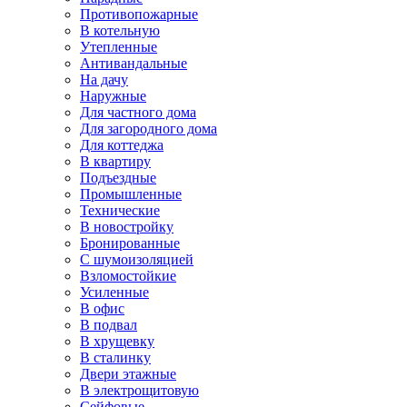
Противопожарные
В котельную
Утепленные
Антивандальные
На дачу
Наружные
Для частного дома
Для загородного дома
Для коттеджа
В квартиру
Подъездные
Промышленные
Технические
В новостройку
Бронированные
С шумоизоляцией
Взломостойкие
Усиленные
В офис
В подвал
В хрущевку
В сталинку
Двери этажные
В электрощитовую
Сейфовые