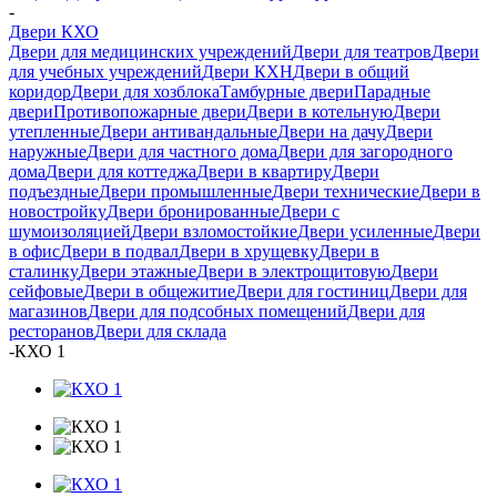
-
Двери КХО
Двери для медицинских учреждений
Двери для театров
Двери
для учебных учреждений
Двери КХН
Двери в общий
коридор
Двери для хозблока
Тамбурные двери
Парадные
двери
Противопожарные двери
Двери в котельную
Двери
утепленные
Двери антивандальные
Двери на дачу
Двери
наружные
Двери для частного дома
Двери для загородного
дома
Двери для коттеджа
Двери в квартиру
Двери
подъездные
Двери промышленные
Двери технические
Двери в
новостройку
Двери бронированные
Двери с
шумоизоляцией
Двери взломостойкие
Двери усиленные
Двери
в офис
Двери в подвал
Двери в хрущевку
Двери в
сталинку
Двери этажные
Двери в электрощитовую
Двери
сейфовые
Двери в общежитие
Двери для гостиниц
Двери для
магазинов
Двери для подсобных помещений
Двери для
ресторанов
Двери для склада
-
КХО 1