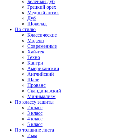
Белёный дуб
Грецкий орех
Медный антик
Дуб
Шоколад
По стилю
Классические
Модерн
Современные
Хай-тек
Техно
Кантри
Американский
Английский
Шале
Прованс
Скандинавский
Минимализм
По классу защиты
2 класс
3 класс
4 класс
5 класс
По толщине листа
2 мм