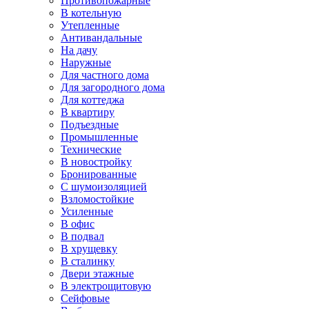
Противопожарные
В котельную
Утепленные
Антивандальные
На дачу
Наружные
Для частного дома
Для загородного дома
Для коттеджа
В квартиру
Подъездные
Промышленные
Технические
В новостройку
Бронированные
С шумоизоляцией
Взломостойкие
Усиленные
В офис
В подвал
В хрущевку
В сталинку
Двери этажные
В электрощитовую
Сейфовые