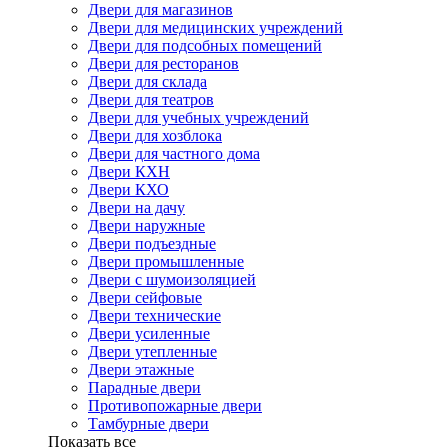
Двери для магазинов
Двери для медицинских учреждений
Двери для подсобных помещений
Двери для ресторанов
Двери для склада
Двери для театров
Двери для учебных учреждений
Двери для хозблока
Двери для частного дома
Двери КХН
Двери КХО
Двери на дачу
Двери наружные
Двери подъездные
Двери промышленные
Двери с шумоизоляцией
Двери сейфовые
Двери технические
Двери усиленные
Двери утепленные
Двери этажные
Парадные двери
Противопожарные двери
Тамбурные двери
Показать все