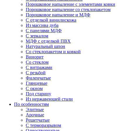
Порошковое напыление с элементами ковки
Порошковое напыление со стеклопакетом
Порошковое напыление и МДФ
С отделкой винилискожа
Из массива дуба
С панелями МДФ
С зеркалом
МДФ с отделкой ПВХ
Натуральный шпон
Со стеклопакетом и ковкой
Винорит
Со стеклом
С витражами
С резьбой
Филенчатые
Глянцевые
С окном
Под старину
Из нержавеющей стали
По особенностям
Элитные
Арочные
Решетчатые
С терморазрывом
Одностворчатые