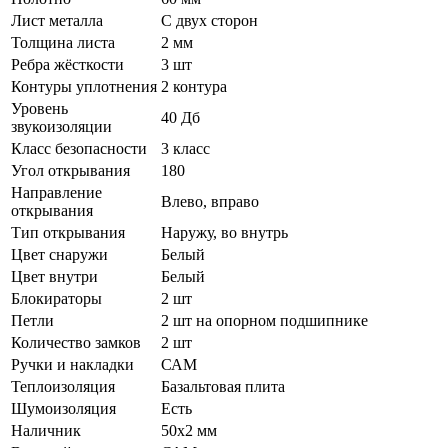
Лист металла
С двух сторон
Толщина листа
2 мм
Ребра жёсткости
3 шт
Контуры уплотнения
2 контура
Уровень
40 Дб
звукоизоляции
Класс безопасности
3 класс
Угол открывания
180
Направление
Влево, вправо
открывания
Тип открывания
Наружу, во внутрь
Цвет снаружи
Белый
Цвет внутри
Белый
Блокираторы
2 шт
Петли
2 шт на опорном подшипнике
Количество замков
2 шт
Ручки и накладки
САМ
Теплоизоляция
Базальтовая плита
Шумоизоляция
Есть
Наличник
50х2 мм