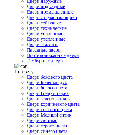
Двери наружные
Двери подъездные
Двери промышленные
Двери с шумоизоляцией
Двери сейфовые
Двери технические
Двери усиленные
Двери утепленные
Двери этажные
Парадные двери
Противопожарные двери
Тамбурные двери
По цвету
Двери бежевого цвета
Двери Белёный дуб
Двери белого цвета
Двери Грецкий орех
Двери зеленого цвета
Двери коричневого цвета
Двери красного цвета
Двери Медный антик
Двери светлые
Двери серого цвета
Двери синего цвета