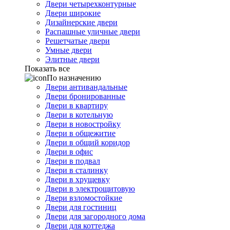
Двери четырехконтурные
Двери широкие
Дизайнерские двери
Распашные уличные двери
Решетчатые двери
Умные двери
Элитные двери
Показать все
По назначению
Двери антивандальные
Двери бронированные
Двери в квартиру
Двери в котельную
Двери в новостройку
Двери в общежитие
Двери в общий коридор
Двери в офис
Двери в подвал
Двери в сталинку
Двери в хрущевку
Двери в электрощитовую
Двери взломостойкие
Двери для гостиниц
Двери для загородного дома
Двери для коттеджа