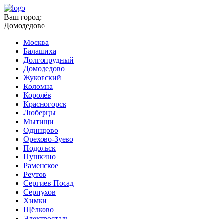
Ваш город:
Домодедово
Москва
Балашиха
Долгопрудный
Домодедово
Жуковский
Коломна
Королёв
Красногорск
Люберцы
Мытищи
Одинцово
Орехово-Зуево
Подольск
Пушкино
Раменское
Реутов
Сергиев Посад
Серпухов
Химки
Щёлково
Электросталь