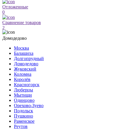
Отложенные
0
Сравнение товаров
2
Домодедово
Москва
Балашиха
Долгопрудный
Домодедово
Жуковский
Коломна
Королёв
Красногорск
Люберцы
Мытищи
Одинцово
Орехово-Зуево
Подольск
Пушкино
Раменское
Реутов