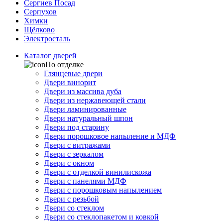
Сергиев Посад
Серпухов
Химки
Щёлково
Электросталь
Каталог дверей
По отделке
Глянцевые двери
Двери винорит
Двери из массива дуба
Двери из нержавеющей стали
Двери ламинированные
Двери натуральный шпон
Двери под старину
Двери порошковое напыление и МДФ
Двери с витражами
Двери с зеркалом
Двери с окном
Двери с отделкой винилискожа
Двери с панелями МДФ
Двери с порошковым напылением
Двери с резьбой
Двери со стеклом
Двери со стеклопакетом и ковкой