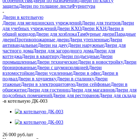
особенностям
Двери по назначению
Двери по классу
защиты
Двери по толщине листа
Фурнитура
-
Двери в котельную
Двери для медицинских учреждений
Двери для театров
Двери
для учебных учреждений
Двери КХО
Двери КХН
Двери в
общий коридор
Двери для хозблока
Тамбурные двери
Парадные
двери
Противопожарные двери
Двери утепленные
Двери
антивандальные
Двери на дачу
Двери наружные
Двери для
частного дома
Двери для загородного дома
Двери для
коттеджа
Двери в квартиру
Двери подъездные
Двери
промышленные
Двери технические
Двери в новостройку
Двери
бронированные
Двери с шумоизоляцией
Двери
взломостойкие
Двери усиленные
Двери в офис
Двери в
подвал
Двери в хрущевку
Двери в сталинку
Двери
этажные
Двери в электрощитовую
Двери сейфовые
Двери в
общежитие
Двери для гостиниц
Двери для магазинов
Двери для
подсобных помещений
Двери для ресторанов
Двери для склада
-
в котельную ДК-003
26 000
руб.
/шт