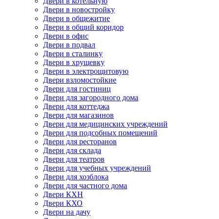
Двери в котельную
Двери в новостройку
Двери в общежитие
Двери в общий коридор
Двери в офис
Двери в подвал
Двери в сталинку
Двери в хрущевку
Двери в электрощитовую
Двери взломостойкие
Двери для гостиниц
Двери для загородного дома
Двери для коттеджа
Двери для магазинов
Двери для медицинских учреждений
Двери для подсобных помещений
Двери для ресторанов
Двери для склада
Двери для театров
Двери для учебных учреждений
Двери для хозблока
Двери для частного дома
Двери КХН
Двери КХО
Двери на дачу