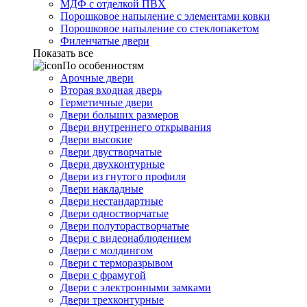
МДФ с отделкой ПВХ
Порошковое напыление с элементами ковки
Порошковое напыление со стеклопакетом
Филенчатые двери
Показать все
По особенностям
Арочные двери
Вторая входная дверь
Герметичные двери
Двери больших размеров
Двери внутреннего открывания
Двери высокие
Двери двустворчатые
Двери двухконтурные
Двери из гнутого профиля
Двери накладные
Двери нестандартные
Двери одностворчатые
Двери полуторастворчатые
Двери с видеонаблюдением
Двери с молдингом
Двери с терморазрывом
Двери с фрамугой
Двери с электронными замками
Двери трехконтурные