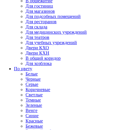
В общежитие
Для гостиниц
Для магазинов
Для подсобных помещений
Для ресторанов
Для склада
Для медицинских учреждений
Для театров
Для учебных учреждений
Двери КХО
Двери КХН
В общий коридор
Для хозблока
По цвету
Белые
Черные
Серые
Коричневые
Светлые
Темные
Зеленые
Венге
Синие
Красные
Бежевые