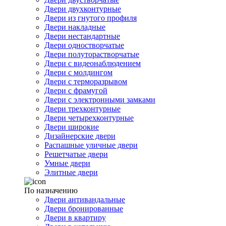
Двери двухконтурные
Двери из гнутого профиля
Двери накладные
Двери нестандартные
Двери одностворчатые
Двери полуторастворчатые
Двери с видеонаблюдением
Двери с молдингом
Двери с терморазрывом
Двери с фрамугой
Двери с электронными замками
Двери трехконтурные
Двери четырехконтурные
Двери широкие
Дизайнерские двери
Распашные уличные двери
Решетчатые двери
Умные двери
Элитные двери
По назначению
Двери антивандальные
Двери бронированные
Двери в квартиру