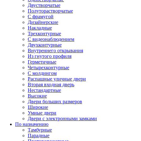
Двустворчатые
Полуторастворчатые
С фрамугой
Дизайнерские
Накладные
Трехконтурные
С видеонаблюдением
Двухконтурные
Внутреннего открывания
Из гнутого профиля
Герметичные
Четырехконтурные
С молдингом
Распашные уличные двери
Вторая входная дверь
Нестандартные
Высокие
Двери больших размеров
Широкие
Умные двери
Двери с электронными замками
По назначению
Тамбурные
Парадные