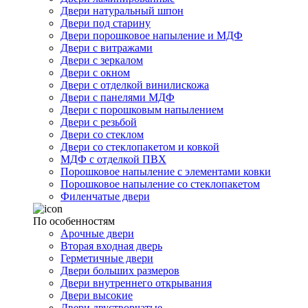
Двери натуральный шпон
Двери под старину
Двери порошковое напыление и МДФ
Двери с витражами
Двери с зеркалом
Двери с окном
Двери с отделкой винилискожа
Двери с панелями МДФ
Двери с порошковым напылением
Двери с резьбой
Двери со стеклом
Двери со стеклопакетом и ковкой
МДФ с отделкой ПВХ
Порошковое напыление с элементами ковки
Порошковое напыление со стеклопакетом
Филенчатые двери
По особенностям
Арочные двери
Вторая входная дверь
Герметичные двери
Двери больших размеров
Двери внутреннего открывания
Двери высокие
Двери двустворчатые