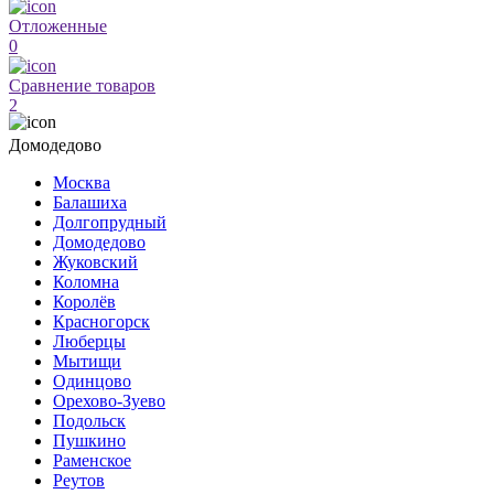
Отложенные
0
Сравнение товаров
2
Домодедово
Москва
Балашиха
Долгопрудный
Домодедово
Жуковский
Коломна
Королёв
Красногорск
Люберцы
Мытищи
Одинцово
Орехово-Зуево
Подольск
Пушкино
Раменское
Реутов