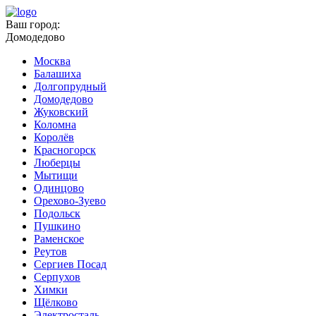
Ваш город:
Домодедово
Москва
Балашиха
Долгопрудный
Домодедово
Жуковский
Коломна
Королёв
Красногорск
Люберцы
Мытищи
Одинцово
Орехово-Зуево
Подольск
Пушкино
Раменское
Реутов
Сергиев Посад
Серпухов
Химки
Щёлково
Электросталь