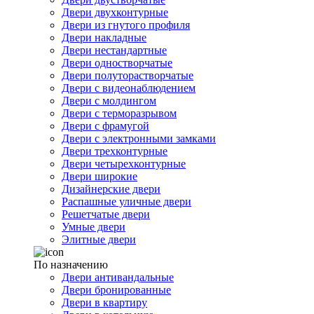
Двери двухконтурные
Двери из гнутого профиля
Двери накладные
Двери нестандартные
Двери одностворчатые
Двери полуторастворчатые
Двери с видеонаблюдением
Двери с молдингом
Двери с терморазрывом
Двери с фрамугой
Двери с электронными замками
Двери трехконтурные
Двери четырехконтурные
Двери широкие
Дизайнерские двери
Распашные уличные двери
Решетчатые двери
Умные двери
Элитные двери
По назначению
Двери антивандальные
Двери бронированные
Двери в квартиру