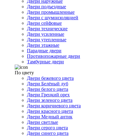
Двери наружные
Двери подъездные
Двери промышленные
Двери с шумоизоляцией
Двери сейфовые
Двери технические
Двери усиленные
Двери утепленные
Двери этажные
Парадные двери
Противопожарные двери
Тамбурные двери
По цвету
Двери бежевого цвета
Двери Белёный дуб
Двери белого цвета
Двери Грецкий орех
Двери зеленого цвета
Двери коричневого цвета
Двери красного цвета
Двери Медный антик
Двери светлые
Двери серого цвета
Двери синего цвета