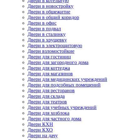
Двери в котельную
Двери в новостройку
Двери в общежитие
Двери в общий коридор
Двери в офис
Двери в подвал
Двери в сталинку
Двери в хрущевку
Двери в электрощитовую
Двери взломостойкие
Двери для гостиниц
Двери для загородного дома
Двери для коттеджа
Двери для магазинов
Двери для медицинских учреждений
Двери для подсобных помещений
Двери для ресторанов
Двери для склада
Двери для театров
Двери для учебных учреждений
Двери для хозблока
Двери для частного дома
Двери КХН
Двери КХО
Двери на дачу