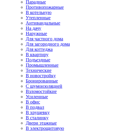
Парадные
Противопожарные
В котельную
Утепленные
Антивандальные
На дачу
Наружные
Для частного дома
Для загородного дома
Для коттеджа
В квартиру
Подъездные
Промышленные
Технические
В новостройку
Бронированные
С шумоизоляцией
Взломостойкие
Усиленные
В офис
В подвал
В хрущевку
В сталинку
Двери этажные
В электрощитовую