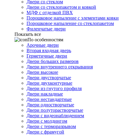
Двери со стеклом
Двери со стеклопакетом и ковкой
МДФ с отделкой ПВХ
Порошковое напыление с элементами ковки
Порошковое напыление со стеклопакетом
Филенчатые двери
Показать все
По особенностям
Арочные двери
Вторая входная дверь
Герметичные двери
Двери больших размеров
Двери внутреннего открывания
Двери высокие
Двери двустворчатые
Двери двухконтурные
Двери из гнутого профиля
Двери накладные
Двери нестандартные
Двери одностворчатые
Двери полуторастворчатые
Двери с видеонаблюдением
Двери с молдингом
Двери с терморазрывом
Двери с фрамугой