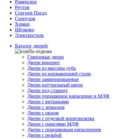
Раменское
Реутов
Сергиев Посад
Серпухов
Химки
Щёлково
Электросталь
Каталог дверей
По отделке
Глянцевые двери
Двери винорит
Двери из массива дуба
Двери из нержавеющей стали
Двери ламинированные
Двери натуральный шпон
Двери под старину
Двери порошковое напыление и МДФ
Двери с витражами
Двери с зеркалом
Двери с окном
Двери с отделкой винилискожа
Двери с панелями МДФ
Двери с порошковым напылением
Двери с резьбой