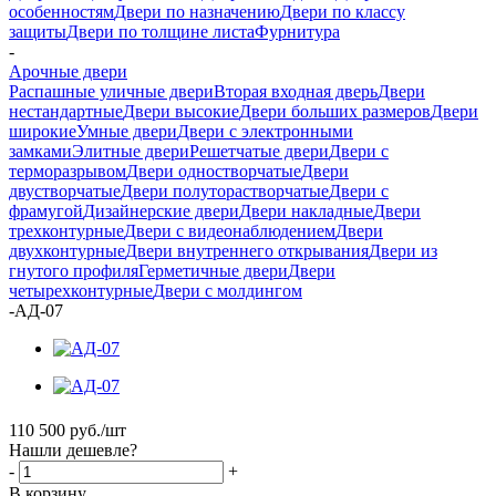
особенностям
Двери по назначению
Двери по классу
защиты
Двери по толщине листа
Фурнитура
-
Арочные двери
Распашные уличные двери
Вторая входная дверь
Двери
нестандартные
Двери высокие
Двери больших размеров
Двери
широкие
Умные двери
Двери с электронными
замками
Элитные двери
Решетчатые двери
Двери с
терморазрывом
Двери одностворчатые
Двери
двустворчатые
Двери полуторастворчатые
Двери с
фрамугой
Дизайнерские двери
Двери накладные
Двери
трехконтурные
Двери с видеонаблюдением
Двери
двухконтурные
Двери внутреннего открывания
Двери из
гнутого профиля
Герметичные двери
Двери
четырехконтурные
Двери с молдингом
-
АД-07
110 500
руб.
/шт
Нашли дешевле?
-
+
В корзину