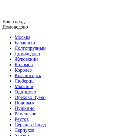
Ваш город:
Домодедово
Москва
Балашиха
Долгопрудный
Домодедово
Жуковский
Коломна
Королёв
Красногорск
Люберцы
Мытищи
Одинцово
Орехово-Зуево
Подольск
Пушкино
Раменское
Реутов
Сергиев Посад
Серпухов
Химки