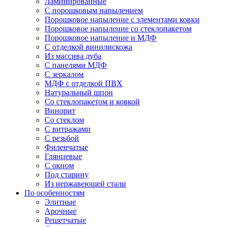
Ламинированные
С порошковым напылением
Порошковое напыление с элементами ковки
Порошковое напыление со стеклопакетом
Порошковое напыление и МДФ
С отделкой винилискожа
Из массива дуба
С панелями МДФ
С зеркалом
МДФ с отделкой ПВХ
Натуральный шпон
Со стеклопакетом и ковкой
Винорит
Со стеклом
С витражами
С резьбой
Филенчатые
Глянцевые
С окном
Под старину
Из нержавеющей стали
По особенностям
Элитные
Арочные
Решетчатые