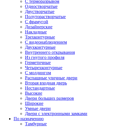
С терморазрывом
Одностворчатые
Двустворчатые
Полуторастворчатые
С фрамугой
Дизайнерские
Накладные
Трехконтурные
С видеонаблюдением
Двухконтурные
Внутреннего открывания
Из гнутого профиля
Герметичные
Четырехконтурные
С молдингом
Распашные уличные двери
Вторая входная дверь
Нестандартные
Высокие
Двери больших размеров
Широкие
Умные двери
Двери с электронными замками
По назначению
Тамбурные