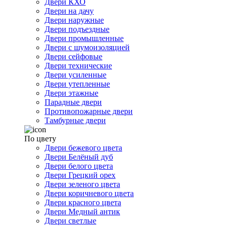
Двери КХО
Двери на дачу
Двери наружные
Двери подъездные
Двери промышленные
Двери с шумоизоляцией
Двери сейфовые
Двери технические
Двери усиленные
Двери утепленные
Двери этажные
Парадные двери
Противопожарные двери
Тамбурные двери
По цвету
Двери бежевого цвета
Двери Белёный дуб
Двери белого цвета
Двери Грецкий орех
Двери зеленого цвета
Двери коричневого цвета
Двери красного цвета
Двери Медный антик
Двери светлые