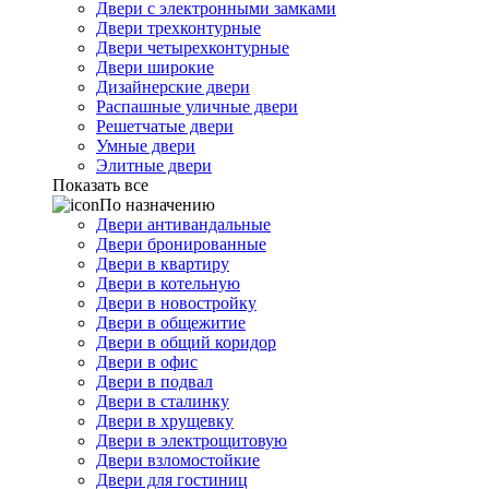
Двери с электронными замками
Двери трехконтурные
Двери четырехконтурные
Двери широкие
Дизайнерские двери
Распашные уличные двери
Решетчатые двери
Умные двери
Элитные двери
Показать все
По назначению
Двери антивандальные
Двери бронированные
Двери в квартиру
Двери в котельную
Двери в новостройку
Двери в общежитие
Двери в общий коридор
Двери в офис
Двери в подвал
Двери в сталинку
Двери в хрущевку
Двери в электрощитовую
Двери взломостойкие
Двери для гостиниц