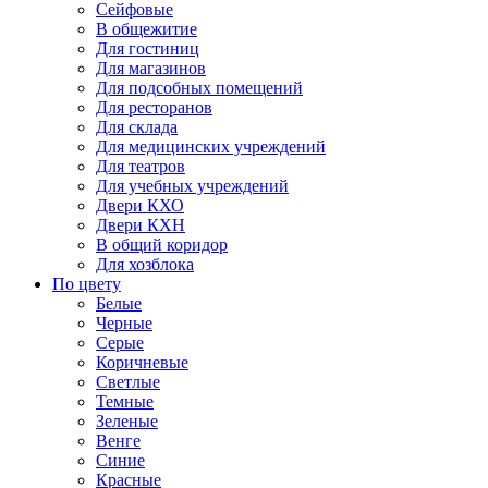
Сейфовые
В общежитие
Для гостиниц
Для магазинов
Для подсобных помещений
Для ресторанов
Для склада
Для медицинских учреждений
Для театров
Для учебных учреждений
Двери КХО
Двери КХН
В общий коридор
Для хозблока
По цвету
Белые
Черные
Серые
Коричневые
Светлые
Темные
Зеленые
Венге
Синие
Красные