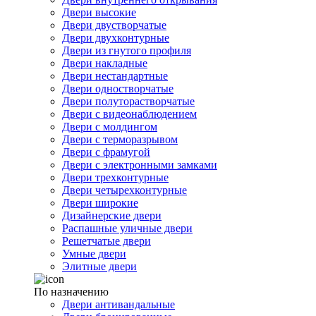
Двери высокие
Двери двустворчатые
Двери двухконтурные
Двери из гнутого профиля
Двери накладные
Двери нестандартные
Двери одностворчатые
Двери полуторастворчатые
Двери с видеонаблюдением
Двери с молдингом
Двери с терморазрывом
Двери с фрамугой
Двери с электронными замками
Двери трехконтурные
Двери четырехконтурные
Двери широкие
Дизайнерские двери
Распашные уличные двери
Решетчатые двери
Умные двери
Элитные двери
По назначению
Двери антивандальные