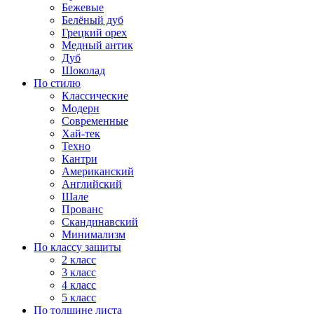
Бежевые
Белёный дуб
Грецкий орех
Медный антик
Дуб
Шоколад
По стилю
Классические
Модерн
Современные
Хай-тек
Техно
Кантри
Американский
Английский
Шале
Прованс
Скандинавский
Минимализм
По классу защиты
2 класс
3 класс
4 класс
5 класс
По толщине листа