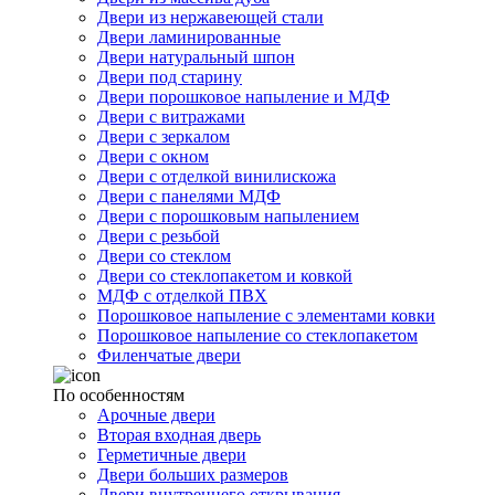
Двери из нержавеющей стали
Двери ламинированные
Двери натуральный шпон
Двери под старину
Двери порошковое напыление и МДФ
Двери с витражами
Двери с зеркалом
Двери с окном
Двери с отделкой винилискожа
Двери с панелями МДФ
Двери с порошковым напылением
Двери с резьбой
Двери со стеклом
Двери со стеклопакетом и ковкой
МДФ с отделкой ПВХ
Порошковое напыление с элементами ковки
Порошковое напыление со стеклопакетом
Филенчатые двери
По особенностям
Арочные двери
Вторая входная дверь
Герметичные двери
Двери больших размеров
Двери внутреннего открывания