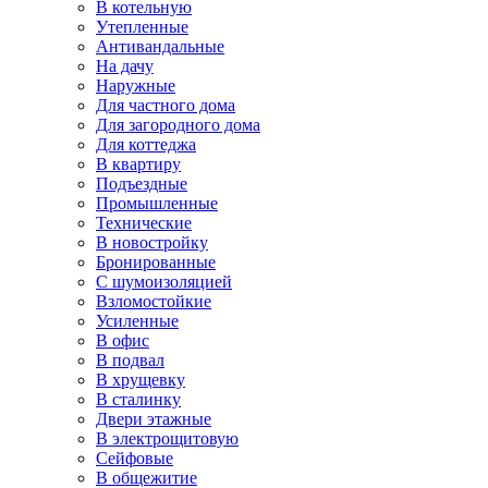
В котельную
Утепленные
Антивандальные
На дачу
Наружные
Для частного дома
Для загородного дома
Для коттеджа
В квартиру
Подъездные
Промышленные
Технические
В новостройку
Бронированные
С шумоизоляцией
Взломостойкие
Усиленные
В офис
В подвал
В хрущевку
В сталинку
Двери этажные
В электрощитовую
Сейфовые
В общежитие