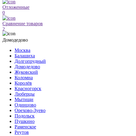
Отложенные
0
Сравнение товаров
2
Домодедово
Москва
Балашиха
Долгопрудный
Домодедово
Жуковский
Коломна
Королёв
Красногорск
Люберцы
Мытищи
Одинцово
Орехово-Зуево
Подольск
Пушкино
Раменское
Реутов