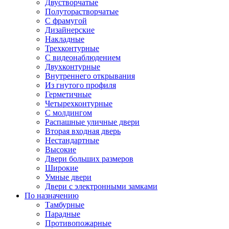
Двустворчатые
Полуторастворчатые
С фрамугой
Дизайнерские
Накладные
Трехконтурные
С видеонаблюдением
Двухконтурные
Внутреннего открывания
Из гнутого профиля
Герметичные
Четырехконтурные
С молдингом
Распашные уличные двери
Вторая входная дверь
Нестандартные
Высокие
Двери больших размеров
Широкие
Умные двери
Двери с электронными замками
По назначению
Тамбурные
Парадные
Противопожарные