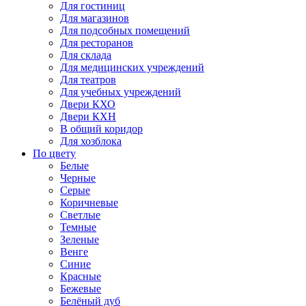
Для гостиниц
Для магазинов
Для подсобных помещений
Для ресторанов
Для склада
Для медицинских учреждений
Для театров
Для учебных учреждений
Двери КХО
Двери КХН
В общий коридор
Для хозблока
По цвету
Белые
Черные
Серые
Коричневые
Светлые
Темные
Зеленые
Венге
Синие
Красные
Бежевые
Белёный дуб