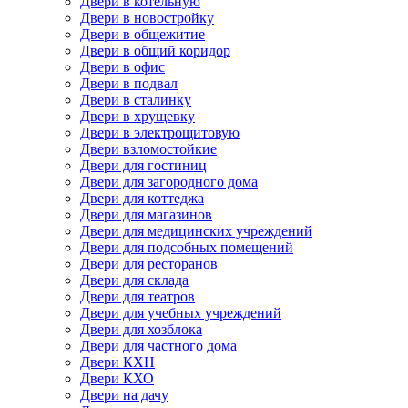
Двери в котельную
Двери в новостройку
Двери в общежитие
Двери в общий коридор
Двери в офис
Двери в подвал
Двери в сталинку
Двери в хрущевку
Двери в электрощитовую
Двери взломостойкие
Двери для гостиниц
Двери для загородного дома
Двери для коттеджа
Двери для магазинов
Двери для медицинских учреждений
Двери для подсобных помещений
Двери для ресторанов
Двери для склада
Двери для театров
Двери для учебных учреждений
Двери для хозблока
Двери для частного дома
Двери КХН
Двери КХО
Двери на дачу