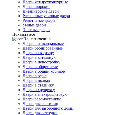
Двери четырехконтурные
Двери широкие
Дизайнерские двери
Распашные уличные двери
Решетчатые двери
Умные двери
Элитные двери
Показать все
По назначению
Двери антивандальные
Двери бронированные
Двери в квартиру
Двери в котельную
Двери в новостройку
Двери в общежитие
Двери в общий коридор
Двери в офис
Двери в подвал
Двери в сталинку
Двери в хрущевку
Двери в электрощитовую
Двери взломостойкие
Двери для гостиниц
Двери для загородного дома
Двери для коттеджа