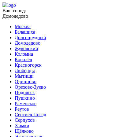
Ваш город:
Домодедово
Москва
Балашиха
Долгопрудный
Домодедово
Жуковский
Коломна
Королёв
Красногорск
Люберцы
Мытищи
Одинцово
Орехово-Зуево
Подольск
Пушкино
Раменское
Реутов
Сергиев Посад
Серпухов
Химки
Щёлково
Электросталь