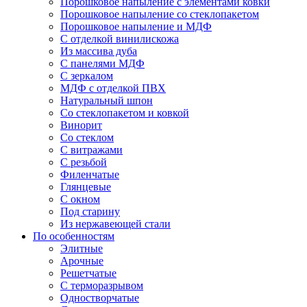
Порошковое напыление с элементами ковки
Порошковое напыление со стеклопакетом
Порошковое напыление и МДФ
С отделкой винилискожа
Из массива дуба
С панелями МДФ
С зеркалом
МДФ с отделкой ПВХ
Натуральный шпон
Со стеклопакетом и ковкой
Винорит
Со стеклом
С витражами
С резьбой
Филенчатые
Глянцевые
С окном
Под старину
Из нержавеющей стали
По особенностям
Элитные
Арочные
Решетчатые
С терморазрывом
Одностворчатые