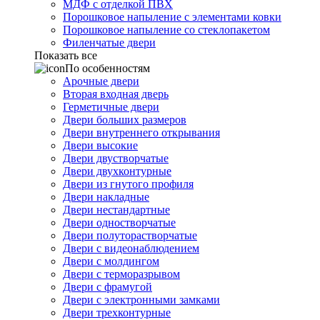
МДФ с отделкой ПВХ
Порошковое напыление с элементами ковки
Порошковое напыление со стеклопакетом
Филенчатые двери
Показать все
По особенностям
Арочные двери
Вторая входная дверь
Герметичные двери
Двери больших размеров
Двери внутреннего открывания
Двери высокие
Двери двустворчатые
Двери двухконтурные
Двери из гнутого профиля
Двери накладные
Двери нестандартные
Двери одностворчатые
Двери полуторастворчатые
Двери с видеонаблюдением
Двери с молдингом
Двери с терморазрывом
Двери с фрамугой
Двери с электронными замками
Двери трехконтурные