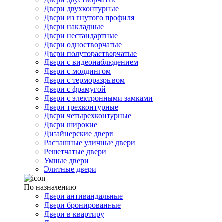
Двери двухконтурные
Двери из гнутого профиля
Двери накладные
Двери нестандартные
Двери одностворчатые
Двери полуторастворчатые
Двери с видеонаблюдением
Двери с молдингом
Двери с терморазрывом
Двери с фрамугой
Двери с электронными замками
Двери трехконтурные
Двери четырехконтурные
Двери широкие
Дизайнерские двери
Распашные уличные двери
Решетчатые двери
Умные двери
Элитные двери
По назначению
Двери антивандальные
Двери бронированные
Двери в квартиру