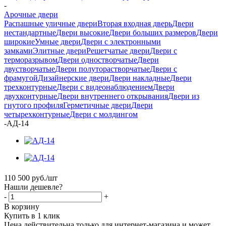
-
Арочные двери
Распашные уличные двери
Вторая входная дверь
Двери
нестандартные
Двери высокие
Двери больших размеров
Двери
широкие
Умные двери
Двери с электронными
замками
Элитные двери
Решетчатые двери
Двери с
терморазрывом
Двери одностворчатые
Двери
двустворчатые
Двери полуторастворчатые
Двери с
фрамугой
Дизайнерские двери
Двери накладные
Двери
трехконтурные
Двери с видеонаблюдением
Двери
двухконтурные
Двери внутреннего открывания
Двери из
гнутого профиля
Герметичные двери
Двери
четырехконтурные
Двери с молдингом
-
АД-14
110 500
руб.
/шт
Нашли дешевле?
-
+
В корзину
Купить в 1 клик
Цена действительна только для интернет-магазина и может