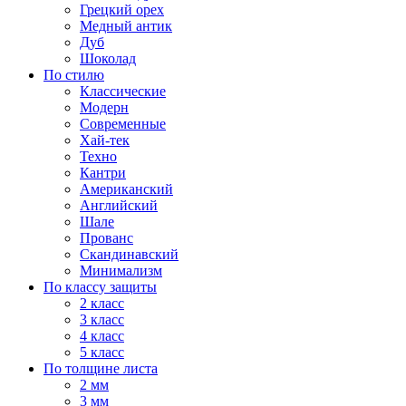
Грецкий орех
Медный антик
Дуб
Шоколад
По стилю
Классические
Модерн
Современные
Хай-тек
Техно
Кантри
Американский
Английский
Шале
Прованс
Скандинавский
Минимализм
По классу защиты
2 класс
3 класс
4 класс
5 класс
По толщине листа
2 мм
3 мм