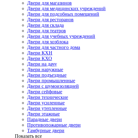
Двери для магазинов
Двери для медицинских учреждений
Двери для подсобных помещений
Двери для ресторанов
Двери для склада
Двери для театров
Двери для учебных учреждений
Двери для хозблока
Двери для частного дома
Двери КХН
Двери КХО
Двери на дачу
Двери наружные
Двери подъездные
Двери промышленные
Двери с шумоизоляцией
Двери сейфовые
Двери технические
Двери усиленные
Двери утепленные
Двери этажные
Парадные двери
Противопожарные двери
Тамбурные двери
Показать все