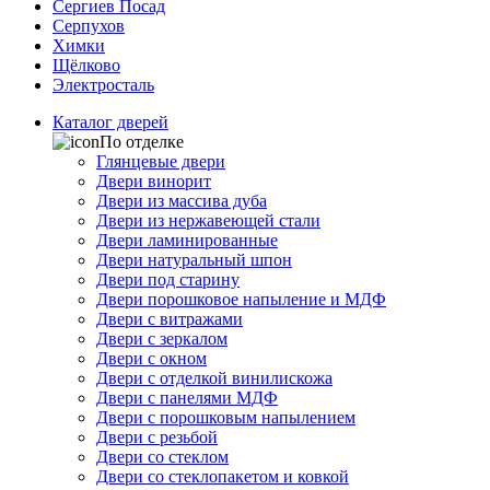
Сергиев Посад
Серпухов
Химки
Щёлково
Электросталь
Каталог дверей
По отделке
Глянцевые двери
Двери винорит
Двери из массива дуба
Двери из нержавеющей стали
Двери ламинированные
Двери натуральный шпон
Двери под старину
Двери порошковое напыление и МДФ
Двери с витражами
Двери с зеркалом
Двери с окном
Двери с отделкой винилискожа
Двери с панелями МДФ
Двери с порошковым напылением
Двери с резьбой
Двери со стеклом
Двери со стеклопакетом и ковкой