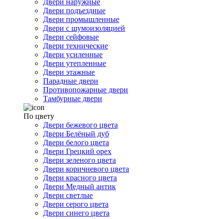
Двери наружные
Двери подъездные
Двери промышленные
Двери с шумоизоляцией
Двери сейфовые
Двери технические
Двери усиленные
Двери утепленные
Двери этажные
Парадные двери
Противопожарные двери
Тамбурные двери
По цвету
Двери бежевого цвета
Двери Белёный дуб
Двери белого цвета
Двери Грецкий орех
Двери зеленого цвета
Двери коричневого цвета
Двери красного цвета
Двери Медный антик
Двери светлые
Двери серого цвета
Двери синего цвета