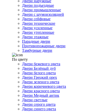
Двери наружные
Двери подъездные
Двери промышленные
Двери с шумоизоляцией
Двери сейфовые
Двери технические
Двери усиленные
Двери утепленные
Двери этажные
Парадные двери
Противопожарные двери
Тамбурные двери
По цвету
Двери бежевого цвета
Двери Белёный дуб
Двери белого цвета
Двери Грецкий орех
Двери зеленого цвета
Двери коричневого цвета
Двери красного цвета
Двери Медный антик
Двери светлые
Двери серого цвета
Двери синего цвета