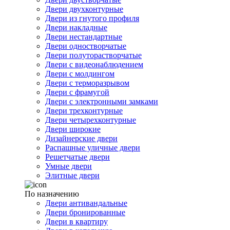
Двери двухконтурные
Двери из гнутого профиля
Двери накладные
Двери нестандартные
Двери одностворчатые
Двери полуторастворчатые
Двери с видеонаблюдением
Двери с молдингом
Двери с терморазрывом
Двери с фрамугой
Двери с электронными замками
Двери трехконтурные
Двери четырехконтурные
Двери широкие
Дизайнерские двери
Распашные уличные двери
Решетчатые двери
Умные двери
Элитные двери
По назначению
Двери антивандальные
Двери бронированные
Двери в квартиру