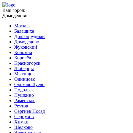
Ваш город:
Домодедово
Москва
Балашиха
Долгопрудный
Домодедово
Жуковский
Коломна
Королёв
Красногорск
Люберцы
Мытищи
Одинцово
Орехово-Зуево
Подольск
Пушкино
Раменское
Реутов
Сергиев Посад
Серпухов
Химки
Щёлково
Электросталь