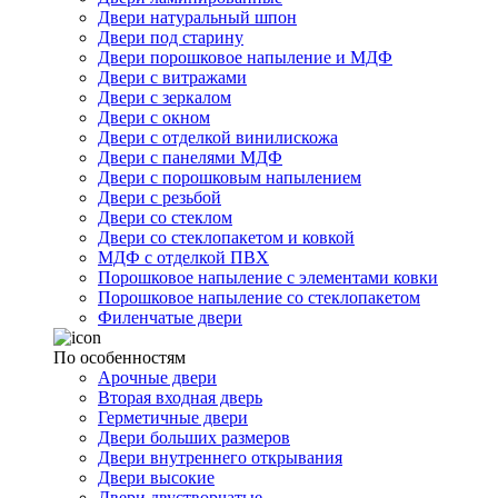
Двери натуральный шпон
Двери под старину
Двери порошковое напыление и МДФ
Двери с витражами
Двери с зеркалом
Двери с окном
Двери с отделкой винилискожа
Двери с панелями МДФ
Двери с порошковым напылением
Двери с резьбой
Двери со стеклом
Двери со стеклопакетом и ковкой
МДФ с отделкой ПВХ
Порошковое напыление с элементами ковки
Порошковое напыление со стеклопакетом
Филенчатые двери
По особенностям
Арочные двери
Вторая входная дверь
Герметичные двери
Двери больших размеров
Двери внутреннего открывания
Двери высокие
Двери двустворчатые