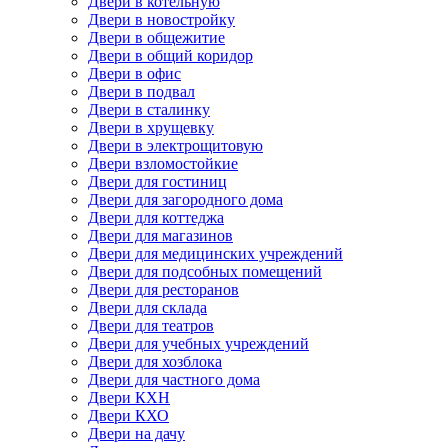
Двери в котельную
Двери в новостройку
Двери в общежитие
Двери в общий коридор
Двери в офис
Двери в подвал
Двери в сталинку
Двери в хрущевку
Двери в электрощитовую
Двери взломостойкие
Двери для гостиниц
Двери для загородного дома
Двери для коттеджа
Двери для магазинов
Двери для медицинских учреждений
Двери для подсобных помещений
Двери для ресторанов
Двери для склада
Двери для театров
Двери для учебных учреждений
Двери для хозблока
Двери для частного дома
Двери КХН
Двери КХО
Двери на дачу