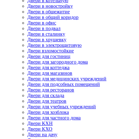
Двери в котельную
Двери в новостройку
Двери в общежитие
Двери в общий коридор
Двери в офис
Двери в подвал
Двери в сталинку
Двери в хрущевку
Двери в электрощитовую
Двери взломостойкие
Двери для гостиниц
Двери для загородного дома
Двери для коттеджа
Двери для магазинов
Двери для медицинских учреждений
Двери для подсобных помещений
Двери для ресторанов
Двери для склада
Двери для театров
Двери для учебных учреждений
Двери для хозблока
Двери для частного дома
Двери КХН
Двери КХО
Двери на дачу