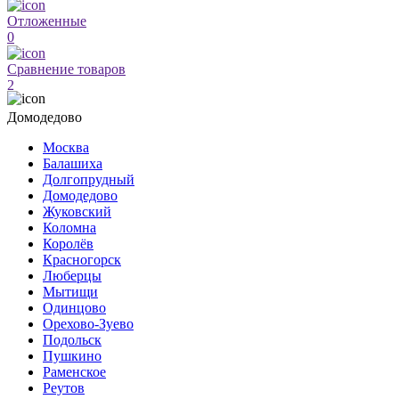
Отложенные
0
Сравнение товаров
2
Домодедово
Москва
Балашиха
Долгопрудный
Домодедово
Жуковский
Коломна
Королёв
Красногорск
Люберцы
Мытищи
Одинцово
Орехово-Зуево
Подольск
Пушкино
Раменское
Реутов