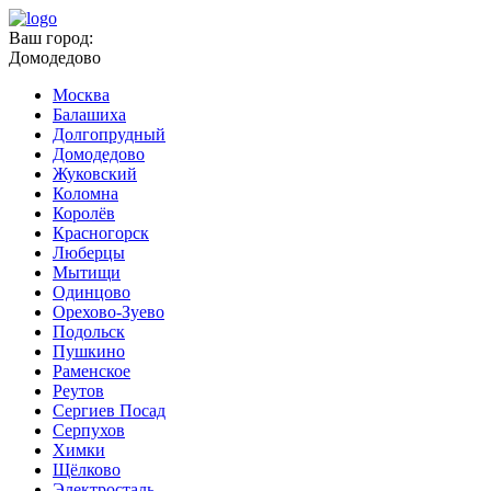
Ваш город:
Домодедово
Москва
Балашиха
Долгопрудный
Домодедово
Жуковский
Коломна
Королёв
Красногорск
Люберцы
Мытищи
Одинцово
Орехово-Зуево
Подольск
Пушкино
Раменское
Реутов
Сергиев Посад
Серпухов
Химки
Щёлково
Электросталь