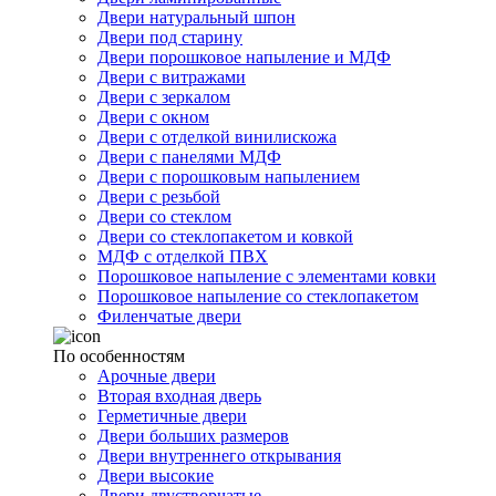
Двери натуральный шпон
Двери под старину
Двери порошковое напыление и МДФ
Двери с витражами
Двери с зеркалом
Двери с окном
Двери с отделкой винилискожа
Двери с панелями МДФ
Двери с порошковым напылением
Двери с резьбой
Двери со стеклом
Двери со стеклопакетом и ковкой
МДФ с отделкой ПВХ
Порошковое напыление с элементами ковки
Порошковое напыление со стеклопакетом
Филенчатые двери
По особенностям
Арочные двери
Вторая входная дверь
Герметичные двери
Двери больших размеров
Двери внутреннего открывания
Двери высокие
Двери двустворчатые