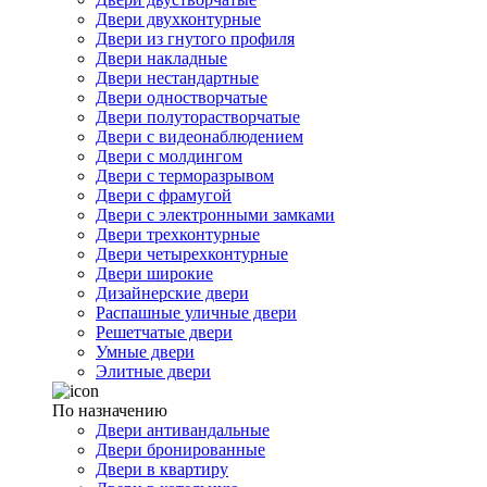
Двери двухконтурные
Двери из гнутого профиля
Двери накладные
Двери нестандартные
Двери одностворчатые
Двери полуторастворчатые
Двери с видеонаблюдением
Двери с молдингом
Двери с терморазрывом
Двери с фрамугой
Двери с электронными замками
Двери трехконтурные
Двери четырехконтурные
Двери широкие
Дизайнерские двери
Распашные уличные двери
Решетчатые двери
Умные двери
Элитные двери
По назначению
Двери антивандальные
Двери бронированные
Двери в квартиру