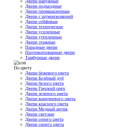
Двери наружные
Двери подъездные
Двери промышленные
Двери с шумоизоляцией
Двери сейфовые
Двери технические
Двери усиленные
Двери утепленные
Двери этажные
Парадные двери
Противопожарные двери
Тамбурные двери
По цвету
Двери бежевого цвета
Двери Белёный дуб
Двери белого цвета
Двери Грецкий орех
Двери зеленого цвета
Двери коричневого цвета
Двери красного цвета
Двери Медный антик
Двери светлые
Двери серого цвета
Двери синего цвета