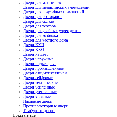
Двери для магазинов
Двери для медицинских учреждений
Двери для подсобных помещений
Двери для ресторанов
Двери для склада
Двери для театров
Двери для учебных учреждений
Двери для хозблока
Двери для частного дома
Двери КХН
Двери КХО
Двери на дачу
Двери наружные
Двери подъездные
Двери промышленные
Двери с шумоизоляцией
Двери сейфовые
Двери технические
Двери усиленные
Двери утепленные
Двери этажные
Парадные двери
Противопожарные двери
Тамбурные двери
Показать все