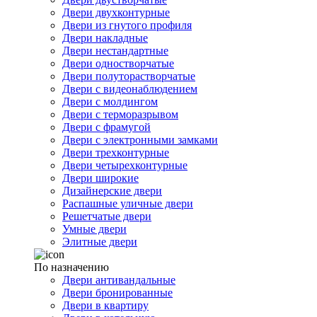
Двери двухконтурные
Двери из гнутого профиля
Двери накладные
Двери нестандартные
Двери одностворчатые
Двери полуторастворчатые
Двери с видеонаблюдением
Двери с молдингом
Двери с терморазрывом
Двери с фрамугой
Двери с электронными замками
Двери трехконтурные
Двери четырехконтурные
Двери широкие
Дизайнерские двери
Распашные уличные двери
Решетчатые двери
Умные двери
Элитные двери
По назначению
Двери антивандальные
Двери бронированные
Двери в квартиру