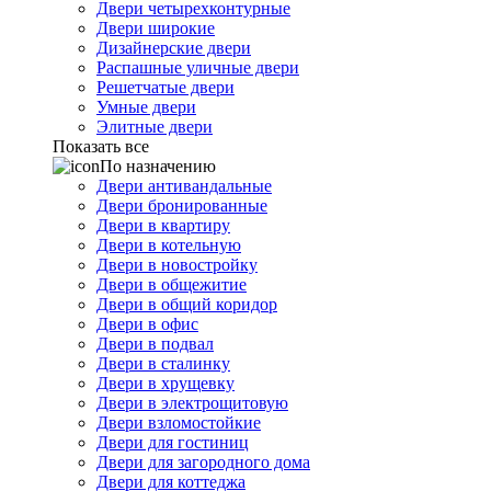
Двери четырехконтурные
Двери широкие
Дизайнерские двери
Распашные уличные двери
Решетчатые двери
Умные двери
Элитные двери
Показать все
По назначению
Двери антивандальные
Двери бронированные
Двери в квартиру
Двери в котельную
Двери в новостройку
Двери в общежитие
Двери в общий коридор
Двери в офис
Двери в подвал
Двери в сталинку
Двери в хрущевку
Двери в электрощитовую
Двери взломостойкие
Двери для гостиниц
Двери для загородного дома
Двери для коттеджа