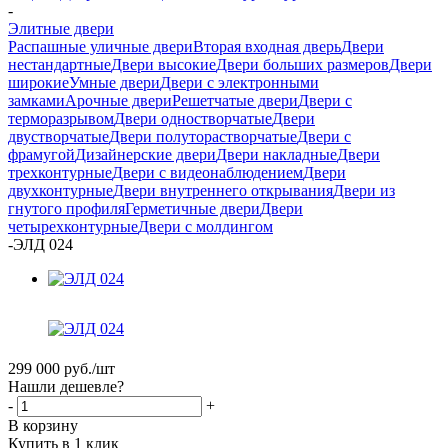
-
Элитные двери
Распашные уличные двери
Вторая входная дверь
Двери
нестандартные
Двери высокие
Двери больших размеров
Двери
широкие
Умные двери
Двери с электронными
замками
Арочные двери
Решетчатые двери
Двери с
терморазрывом
Двери одностворчатые
Двери
двустворчатые
Двери полуторастворчатые
Двери с
фрамугой
Дизайнерские двери
Двери накладные
Двери
трехконтурные
Двери с видеонаблюдением
Двери
двухконтурные
Двери внутреннего открывания
Двери из
гнутого профиля
Герметичные двери
Двери
четырехконтурные
Двери с молдингом
-
ЭЛД 024
299 000
руб.
/шт
Нашли дешевле?
-
+
В корзину
Купить в 1 клик