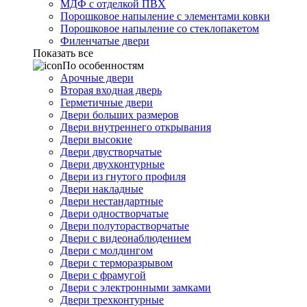
МДФ с отделкой ПВХ
Порошковое напыление с элементами ковки
Порошковое напыление со стеклопакетом
Филенчатые двери
Показать все
По особенностям
Арочные двери
Вторая входная дверь
Герметичные двери
Двери больших размеров
Двери внутреннего открывания
Двери высокие
Двери двустворчатые
Двери двухконтурные
Двери из гнутого профиля
Двери накладные
Двери нестандартные
Двери одностворчатые
Двери полуторастворчатые
Двери с видеонаблюдением
Двери с молдингом
Двери с терморазрывом
Двери с фрамугой
Двери с электронными замками
Двери трехконтурные