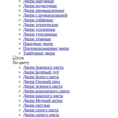
Двери наружные
Двери подъездные
Двери промышленные
Двери с шумоизоляцией
Двери сейфовые
Двери технические
Двери усиленные
Двери утепленные
Двери этажные
Парадные двери
Противопожарные двери
Тамбурные двери
По цвету
Двери бежевого цвета
Двери Белёный дуб
Двери белого цвета
Двери Грецкий орех
Двери зеленого цвета
Двери коричневого цвета
Двери красного цвета
Двери Медный антик
Двери светлые
Двери серого цвета
Двери синего цвета