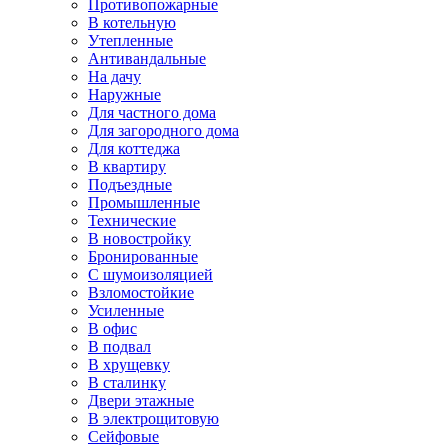
Противопожарные
В котельную
Утепленные
Антивандальные
На дачу
Наружные
Для частного дома
Для загородного дома
Для коттеджа
В квартиру
Подъездные
Промышленные
Технические
В новостройку
Бронированные
С шумоизоляцией
Взломостойкие
Усиленные
В офис
В подвал
В хрущевку
В сталинку
Двери этажные
В электрощитовую
Сейфовые