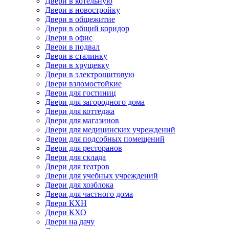
Двери в котельную
Двери в новостройку
Двери в общежитие
Двери в общий коридор
Двери в офис
Двери в подвал
Двери в сталинку
Двери в хрущевку
Двери в электрощитовую
Двери взломостойкие
Двери для гостиниц
Двери для загородного дома
Двери для коттеджа
Двери для магазинов
Двери для медицинских учреждений
Двери для подсобных помещений
Двери для ресторанов
Двери для склада
Двери для театров
Двери для учебных учреждений
Двери для хозблока
Двери для частного дома
Двери КХН
Двери КХО
Двери на дачу