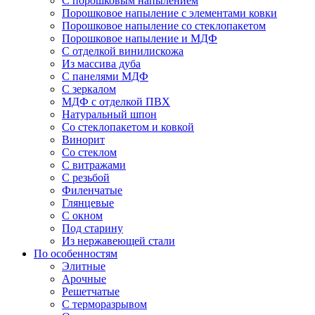
С порошковым напылением
Порошковое напыление с элементами ковки
Порошковое напыление со стеклопакетом
Порошковое напыление и МДФ
С отделкой винилискожа
Из массива дуба
С панелями МДФ
С зеркалом
МДФ с отделкой ПВХ
Натуральный шпон
Со стеклопакетом и ковкой
Винорит
Со стеклом
С витражами
С резьбой
Филенчатые
Глянцевые
С окном
Под старину
Из нержавеющей стали
По особенностям
Элитные
Арочные
Решетчатые
С терморазрывом