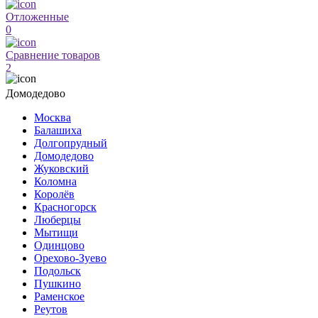
Отложенные
0
Сравнение товаров
2
Домодедово
Москва
Балашиха
Долгопрудный
Домодедово
Жуковский
Коломна
Королёв
Красногорск
Люберцы
Мытищи
Одинцово
Орехово-Зуево
Подольск
Пушкино
Раменское
Реутов