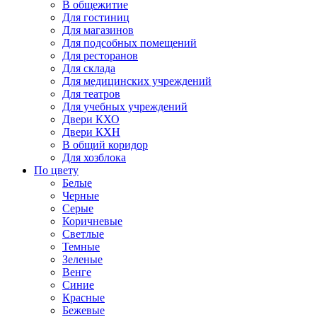
В общежитие
Для гостиниц
Для магазинов
Для подсобных помещений
Для ресторанов
Для склада
Для медицинских учреждений
Для театров
Для учебных учреждений
Двери КХО
Двери КХН
В общий коридор
Для хозблока
По цвету
Белые
Черные
Серые
Коричневые
Светлые
Темные
Зеленые
Венге
Синие
Красные
Бежевые