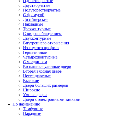
Одностворчатые
Двустворчатые
Полуторастворчатые
С фрамугой
Дизайнерские
Накладные
Трехконтурные
С видеонаблюдением
Двухконтурные
Внутреннего открывания
Из гнутого профиля
Герметичные
Четырехконтурные
С молдингом
Распашные уличные двери
Вторая входная дверь
Нестандартные
Высокие
Двери больших размеров
Широкие
Умные двери
Двери с электронными замками
По назначению
Тамбурные
Парадные