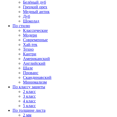
Белёный дуб
Грецкий орех
Медный антик
Дуб
Шоколад
По стилю
Классические
Модерн
Современные
Хай-тек
Техно
Кантри
Американский
Английский
Шале
Прованс
Скандинавский
Минимализм
По классу защиты
2 класс
3 класс
4 класс
5 класс
По толщине листа
2 мм