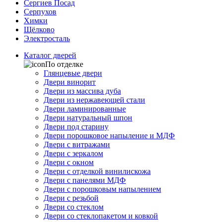
Сергиев Посад
Серпухов
Химки
Щёлково
Электросталь
Каталог дверей
По отделке
Глянцевые двери
Двери винорит
Двери из массива дуба
Двери из нержавеющей стали
Двери ламинированные
Двери натуральный шпон
Двери под старину
Двери порошковое напыление и МДФ
Двери с витражами
Двери с зеркалом
Двери с окном
Двери с отделкой винилискожа
Двери с панелями МДФ
Двери с порошковым напылением
Двери с резьбой
Двери со стеклом
Двери со стеклопакетом и ковкой